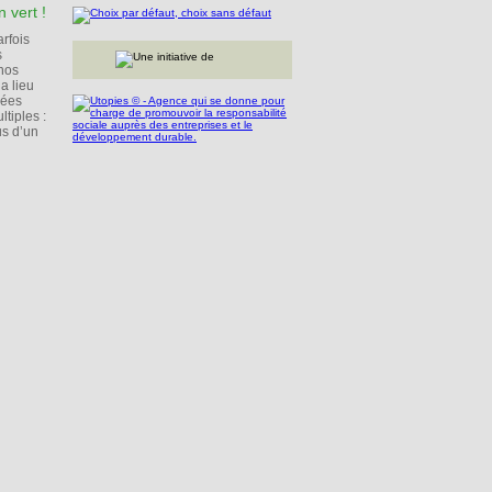
 vert !
arfois
s
 nos
a lieu
rées
tiples :
us d’un