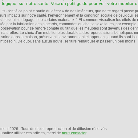
logique, sur notre santé. Voici un petit guide pour voir votre mobilier en
lits - font à ce point « partie du décor » de nos intérieurs, que notre regard passe p
eurs impacts sur notre santé, l’environnement et la condition sociale de ceux qui le
sibles qui se dégagent de certains matériaux ? Et comment visualiser les effets de
uée par la fabrication des placards, commodes ou chaises exotiques, par exemple, 
u d’observation pour se rendre compte du fait que les meubles sont devenus des den
naturelles. Le choix d’un mobilier plus durable a des répercussions bénéfiques mul
aine dans la maison, préservent l’environnement et apportent, quand ils sont iss
nt besoin. De quoi, sans aucun doute, se faire remarquer et passer un peu moins
nt 2026 - Tous droits de reproduction et de diffusion réservés
uhaitez utiliser ces articles, merci de
nous contacter
.