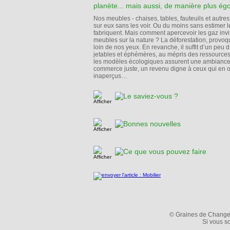
planète... mais aussi, de manière plus égo-
Nos meubles - chaises, tables, fauteuils et autres 
sur eux sans les voir. Ou du moins sans estimer l
fabriquent. Mais comment apercevoir les gaz invi
meubles sur la nature ? La déforestation, provoq
loin de nos yeux. En revanche, il suffit d’un pe
jetables et éphémères, au mépris des ressources 
les modèles écologiques assurent une ambiance s
commerce juste, un revenu digne à ceux qui en o
inaperçus…
© Graines de Changeme
Si vous so