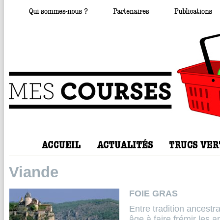
Viande
FOIE GRAS
Entre tradition ancestra
âge à faire frémir les a