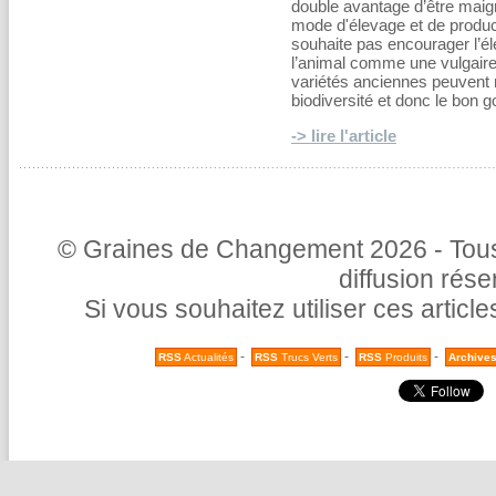
double avantage d’être maig
mode d'élevage et de producti
souhaite pas encourager l’éle
l’animal comme une vulgaire 
variétés anciennes peuvent n
biodiversité et donc le bon g
-> lire l'article
© Graines de Changement 2026 - Tous 
diffusion rés
Si vous souhaitez utiliser ces articl
-
-
-
RSS
Actualités
RSS
Trucs Verts
RSS
Produits
Archive