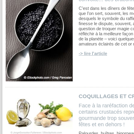
C’est dans les dîners de fête
que l’on sert, souvent, les m
desquels le symbole du raffi
finesse le dispute, souvent,
question de troquer magie c
réfléchir à la meilleure façon 
de la planète – voici quelque
amateurs éclairés de cet or 
-> lire l'article
COQUILLAGES ET C
Face à la raréfaction d
certains crustacés repr
gourmande trop souvent
fêtes et en dehors !
Palourdes, huîtres, bigorneau