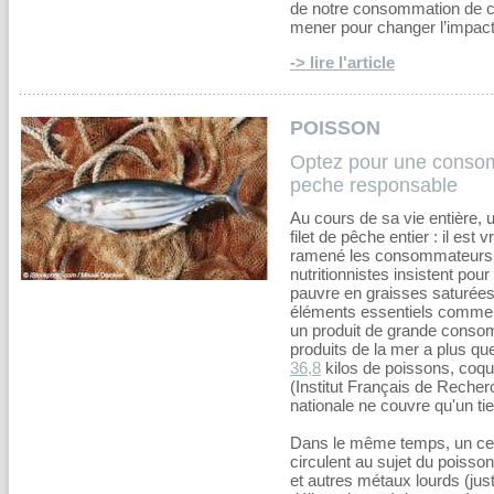
de notre consommation de cre
mener pour changer l’impact
-> lire l'article
POISSON
Optez pour une consom
peche responsable
Au cours de sa vie entière,
filet de pêche entier : il est
ramené les consommateurs ve
nutritionnistes insistent p
pauvre en graisses saturées 
éléments essentiels comme
un produit de grande conso
produits de la mer a plus q
36,8
kilos de poissons, coqui
(Institut Français de Recherc
nationale ne couvre qu'un ti
Dans le même temps, un cer
circulent au sujet du poisso
et autres métaux lourds (ju