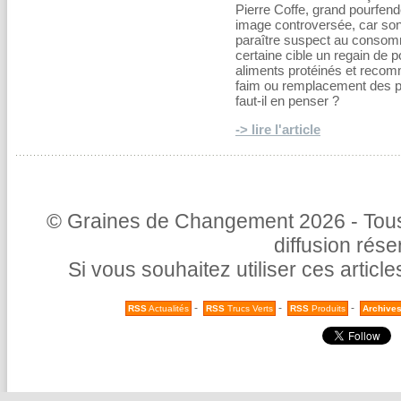
Pierre Coffe, grand pourfende
image controversée, car son
paraître suspect au consom
certaine cible un regain de p
aliments protéinés et reco
faim ou remplacement des pro
faut-il en penser ?
-> lire l'article
© Graines de Changement 2026 - Tous 
diffusion rés
Si vous souhaitez utiliser ces articl
-
-
-
RSS
Actualités
RSS
Trucs Verts
RSS
Produits
Archive