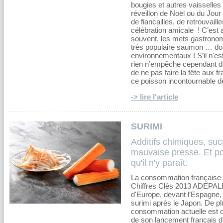
bougies et autres vaisselles 
réveillon de Noël ou du Jour
de fiancailles, de retrouvaill
célébration amicale ! C’est 
souvent, les mets gastronomi
très populaire saumon … don
environnementaux ! S’il n'es
rien n’empêche cependant de r
de ne pas faire la fête aux f
ce poisson incontournable 
-> lire l'article
SURIMI
Additifs chimiques, suc
mauvaise presse. Et po
qu'il n'y paraît.
La consommation française 
Chiffres Clés 2013 ADEPALE
d'Europe, devant l’Espagne,
surimi après le Japon. De p
consommation actuelle est ci
de son lancement français d’«