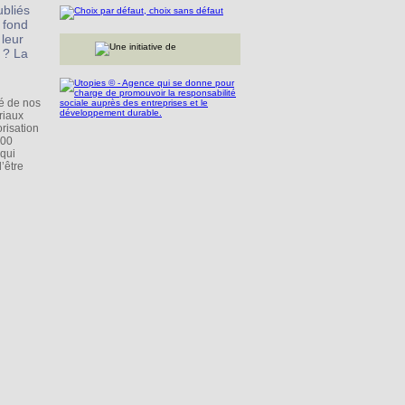
ubliés
u fond
 leur
 ? La
té de nos
riaux
risation
200
qui
’être