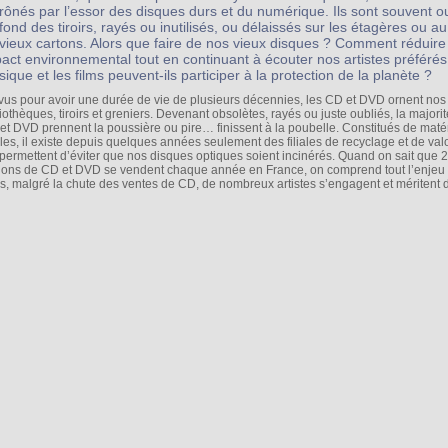
rônés par l’essor des disques durs et du numérique. Ils sont souvent o
fond des tiroirs, rayés ou inutilisés, ou délaissés sur les étagères ou a
vieux cartons. Alors que faire de nos vieux disques ? Comment réduire
act environnemental tout en continuant à écouter nos artistes préférés
ique et les films peuvent-ils participer à la protection de la planète ?
vus pour avoir une durée de vie de plusieurs décennies, les CD et DVD ornent nos
iothèques, tiroirs et greniers. Devenant obsolètes, rayés ou juste oubliés, la majori
et DVD prennent la poussière ou pire… finissent à la poubelle. Constitués de maté
les, il existe depuis quelques années seulement des filiales de recyclage et de valo
 permettent d’éviter que nos disques optiques soient incinérés. Quand on sait que 
lions de CD et DVD se vendent chaque année en France, on comprend tout l’enjeu 
eurs, malgré la chute des ventes de CD, de nombreux artistes s’engagent et méritent d