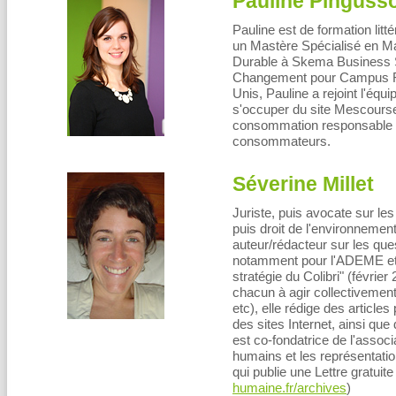
Pauline Pinguss
Pauline est de formation lit
un Mastère Spécialisé en 
Durable à Skema Business S
Changement pour Campus R
Unis, Pauline a rejoint l'é
s'occuper du site Mescourse
consommation responsable et
consommateurs.
Séverine Millet
Juriste, puis avocate sur le
puis droit de l'environnemen
auteur/rédacteur sur les qu
notamment pour l'ADEME et 
stratégie du Colibri" (févrie
chacun à agir collectivement
etc), elle rédige des article
des sites Internet, ainsi que
est co-fondatrice de l'assoc
humains et les représentatio
qui publie une Lettre gratuite
humaine.fr/archives
)