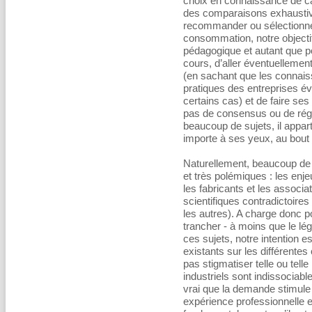
choix en connaissance de c
des comparaisons exhaustive
recommander ou sélectionner
consommation, notre objecti
pédagogique et autant que po
cours, d’aller éventuellemen
(en sachant que les connaiss
pratiques des entreprises é
certains cas) et de faire se
pas de consensus ou de régl
beaucoup de sujets, il appart
importe à ses yeux, au bout 
Naturellement, beaucoup de 
et très polémiques : les enj
les fabricants et les associ
scientifiques contradictoires
les autres). A charge donc 
trancher - à moins que le légi
ces sujets, notre intention 
existants sur les différente
pas stigmatiser telle ou tell
industriels sont indissociable
vrai que la demande stimule l
expérience professionnelle 