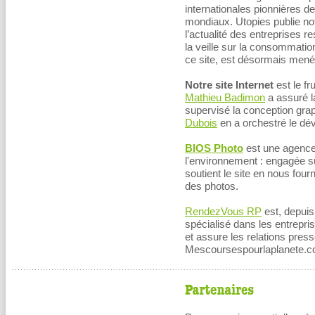
internationales pionnières 
mondiaux. Utopies publie n
l’actualité des entreprises r
la veille sur la consommatio
ce site, est désormais mené
Notre site Internet
est le fr
Mathieu Badimon
a assuré la
supervisé la conception grap
Dubois
en a orchestré le dé
BIOS Photo
est une agence 
l'environnement : engagée s
soutient le site en nous four
des photos.
RendezVous RP
est, depuis
spécialisé dans les entrepri
et assure les relations pres
Mescoursespourlaplanete.c