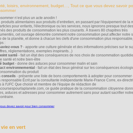
té, loisirs, environnement, budget…, Tout ce que vous devez savoir po
nsommer
sommer n’est plus un acte anodin !
 produits alimentaires aux produits d’entretien, en passant par l'équipement de la 
articles pour enfants, l'électronique ou les services, nous ignorons presque tout des
hés des produits de consommation les plus courants. À travers 80 chapitres très
umentés, cet ouvrage démontre comment notre consommation peut affecter notre s
le de la planète, et donne à chacun les clefs d'une consommation plus responsable
ps :
saviez-vous ?
- apporte une culture générale et des informations précises sur le suje
ffres, réglementations, exemples inspirants...)
point santé
- fait un état des conséquences de nos choix de consommation quotidi
e santé et notre bien-être
é budget
- donne des astuces pour consommer malin et sain
act environnemental
- fait un état des lieux général sur les conséquences écolog
consommation du produit
 conseils
- présente une liste de bons comportements à adopter pour consommer 
s responsable Écrit par la consultante indépendante Marie-France Corre, ex-directr
ts à l'UFC Que choisir et membre de l'équipe de rédaction de
coursespourlaplanete.com, ce guide pratique de la consommation citoyenne don
tes, astuces et adresses pour consommer autrement sans pour autant sacrifier notr
ontraire.
 vie en vert