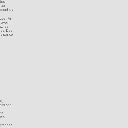
 des
e au
mment s’y
ues : Ai-
 avoir
ez les
les. Des
es par ce
le,
ils ont
ns,
ves
 grandes