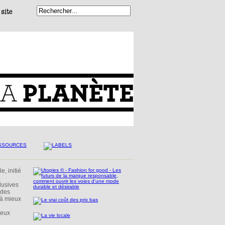
, initié
lusives
 des
 à mieux
ceux