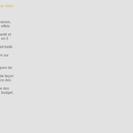
ur bien
maison,
 effets
anté et
, en 5
t traité
en sur
iques de
de façon
ice des
ne des
e budget,