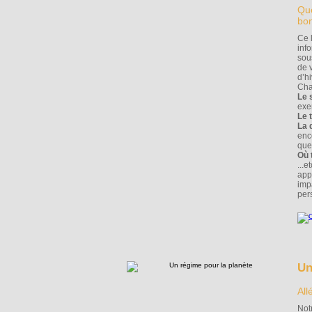
Que
bon
Ce l
inf
sou
de 
d’hi
Cha
Le 
exe
Le 
La 
enco
que
Où 
...
app
imp
per
Un
All
Not