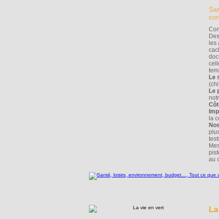
San
co
Con
Des
les 
cac
doc
cel
tem
Le 
(chi
Le 
notr
Côt
Imp
la 
Nos
plu
tes
Mes
pis
au c
La