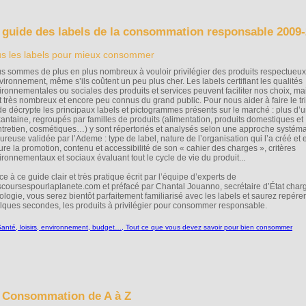
 guide des labels de la consommation responsable 2009
s les labels pour mieux consommer
s sommes de plus en plus nombreux à vouloir privilégier des produits respectueu
nvironnement, même s’ils coûtent un peu plus cher. Les labels certifiant les qualités
ironnementales ou sociales des produits et services peuvent faciliter nos choix, mai
t très nombreux et encore peu connus du grand public. Pour nous aider à faire le tri
de décrypte les principaux labels et pictogrammes présents sur le marché : plus d’
xantaine, regroupés par familles de produits (alimentation, produits domestiques et
ntretien, cosmétiques…) y sont répertoriés et analysés selon une approche systéma
oureuse validée par l’Ademe : type de label, nature de l’organisation qui l’a créé et 
ure la promotion, contenu et accessibilité de son « cahier des charges », critères
ironnementaux et sociaux évaluant tout le cycle de vie du produit...
e à ce guide clair et très pratique écrit par l’équipe d’experts de
coursespourlaplanete.com et préfacé par Chantal Jouanno, secrétaire d’État char
ologie, vous serez bientôt parfaitement familiarisé avec les labels et saurez repérer
lques secondes, les produits à privilégier pour consommer responsable.
 Consommation de A à Z