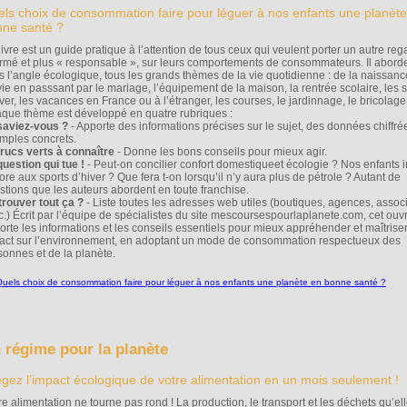
ls choix de consommation faire pour léguer à nos enfants une planèt
ne santé ?
ivre est un guide pratique à l’attention de tous ceux qui veulent porter un autre reg
ormé et plus « responsable », sur leurs comportements de consommateurs. Il aborde
s l’angle écologique, tous les grands thèmes de la vie quotidienne : de la naissance
vie en passsant par le mariage, l’équipement de la maison, la rentrée scolaire, les 
ver, les vacances en France ou à l’étranger, les courses, le jardinnage, le bricolage, 
que thème est développé en quatre rubriques :
saviez-vous ?
- Apporte des informations précises sur le sujet, des données chiffré
mples concrets.
trucs verts à connaître
- Donne les bons conseils pour mieux agir.
question qui tue !
- Peut-on concilier confort domestiqueet écologie ? Nos enfants ir
re aux sports d’hiver ? Que fera t-on lorsqu’il n’y aura plus de pétrole ? Autant de
stions que les auteurs abordent en toute franchise.
trouver tout ça ?
- Liste toutes les adresses web utiles (boutiques, agences, associ
etc.) Écrit par l’équipe de spécialistes du site mescoursespourlaplanete.com, cet ou
orte les informations et les conseils essentiels pour mieux appréhender et maîtrise
act sur l’environnement, en adoptant un mode de consommation respectueux des
sonnes et de la planète.
 régime pour la planète
égez l’impact écologique de votre alimentation en un mois seulement !
re alimentation ne tourne pas rond ! La production, le transport et les déchets qu’el