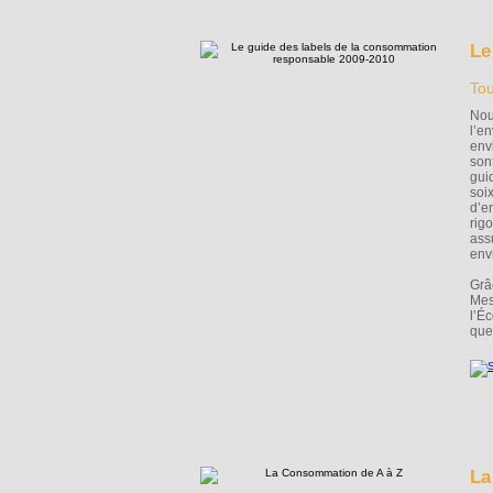
Le
Tou
Nou
l’e
env
son
gui
soi
d’e
rig
ass
env
Grâc
Mes
l’Éc
que
La