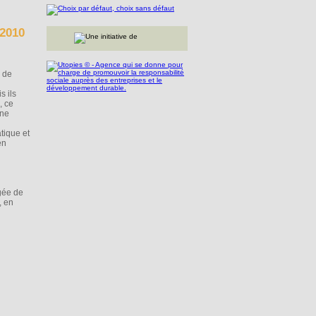
-2010
x de
s ils
, ce
une
tique et
en
gée de
, en