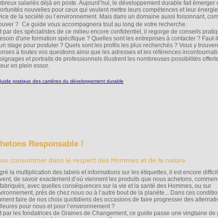
breux salariés déjà en poste. Aujourd’hui, le développement durable fait émerger
ortunités nouvelles pour ceux qui veulent mettre leurs compétences et leur énergi
vice de la société ou l’environnement. Mais dans un domaine aussi foisonnant, co
rouver ? Ce guide vous accompagnera tout au long de votre recherche.
t par des spécialistes de ce milieu encore confidentiel, il regorge de conseils pratiq
besoin d'une formation spécifique ? Quelles sont les entreprises à contacter ? Faut-il
 un stage pour postuler ? Quels sont les profils les plus recherchés ? Vous y trouver
onses à toutes vos questions ainsi que les adresses et les références incontournab
oignages et portraits de professionnels illustrent les nombreuses possibilités offert
teur en plein essor.
hetons Responsable !
ux consommer dans le respect des Hommes et de la nature.
ré la multiplication des labels et informations sur les étiquettes, il est encore diffici
vent, de savoir exactement d’où viennent les produits que nous achetons, comment 
 fabriqués, avec quelles conséquences sur la vie et la santé des Hommes, ou sur
nvironnement, près de chez nous ou à l’autre bout de la planète... Dans ces conditio
ment faire de nos choix quotidiens des occasions de faire progresser des alternati
lleures pour nous et pour l’environnement ?
it par les fondatrices de Graines de Changement, ce guide passe une vingtaine de