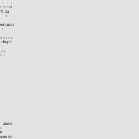
s de la
urus par
80% du
t, on
principes
re
aines de
s simples
lair :
ui et
er guide
 de
ir
comme de