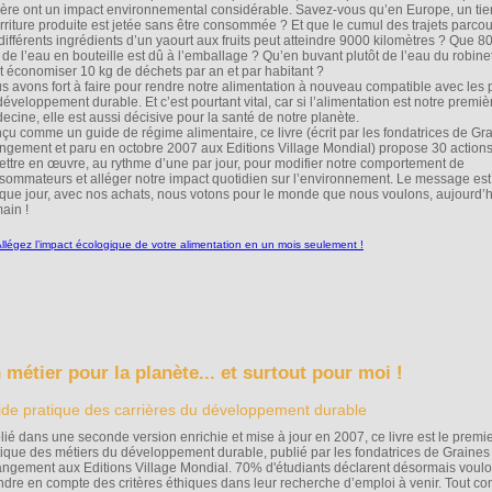
ère ont un impact environnemental considérable. Savez-vous qu’en Europe, un tier
rriture produite est jetée sans être consommée ? Et que le cumul des trajets parco
 différents ingrédients d’un yaourt aux fruits peut atteindre 9000 kilomètres ? Que 
x de l’eau en bouteille est dû à l’emballage ? Qu’en buvant plutôt de l’eau du robine
t économiser 10 kg de déchets par an et par habitant ?
s avons fort à faire pour rendre notre alimentation à nouveau compatible avec les 
développement durable. Et c’est pourtant vital, car si l’alimentation est notre premiè
ecine, elle est aussi décisive pour la santé de notre planète.
çu comme un guide de régime alimentaire, ce livre (écrit par les fondatrices de Gr
ngement et paru en octobre 2007 aux Editions Village Mondial) propose 30 action
ettre en œuvre, au rythme d’une par jour, pour modifier notre comportement de
sommateurs et alléger notre impact quotidien sur l’environnement. Le message est c
que jour, avec nos achats, nous votons pour le monde que nous voulons, aujourd’h
ain !
 métier pour la planète... et surtout pour moi !
de pratique des carrières du développement durable
lié dans une seconde version enrichie et mise à jour en 2007, ce livre est le premi
tique des métiers du développement durable, publié par les fondatrices de Graines
ngement aux Editions Village Mondial. 70% d'étudiants déclarent désormais voulo
ndre en compte des critères éthiques dans leur recherche d’emploi à venir. Tout 