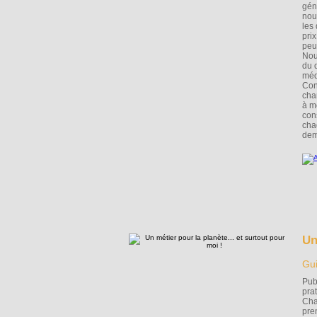
gén
nou
les
pri
peu
Nou
du 
méd
Con
cha
à m
con
cha
dem
Un
Gui
Pub
pra
Cha
pre