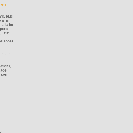
e en
ard, plus
 ainsi,
 à la fin
sports
...etc.
es et des
ont-ils
ations,
vrage
r son
le