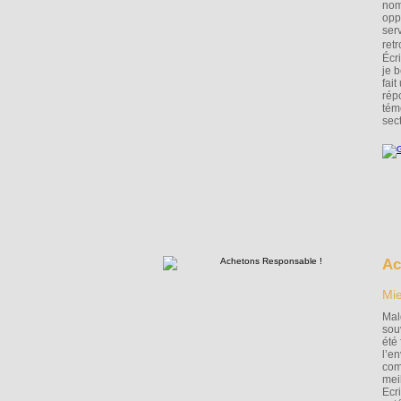
nom
opp
ser
ret
Écri
je 
fait
rép
tém
sec
Ac
Mie
Malg
sou
été
l’e
com
mei
Ecr