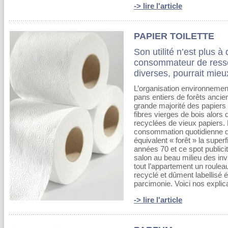
-> lire l'article
PAPIER TOILETTE
Son utilité n’est plus à
consommateur de resso
diverses, pourrait mieu
L’organisation environnement
pans entiers de forêts ancie
grande majorité des papiers
fibres vierges de bois alors q
recyclées de vieux papiers
consommation quotidienne de 
équivalent « forêt » la superfi
années 70 et ce spot publici
salon au beau milieu des in
tout l’appartement un rouleau 
recyclé et dûment labellisé é
parcimonie. Voici nos explic
-> lire l'article