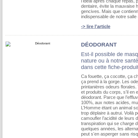
l'idéal après chaque repas, 
dentaire, évite la mauvaise 
gencives. Mais que contienn
indispensable de notre salle 
-> lire l'article
DÉODORANT
Est-il possible de masq
nature ou à notre santé 
dans cette fiche-produi
Ca fouette, ça cocotte, ça c
ça prend à la gorge. Les od
printanières odeurs florale
et produits du corps, s’il en e
déodorant. Parce que l’effluv
100%, aux notes acides, musq
L’Homme étant un animal socia
trop déplaire à autrui. Voilà
camoufler l’acidité de leurs 
transpiration qui se charge 
quelques années, les alterna
peut s'en asperger sans ris