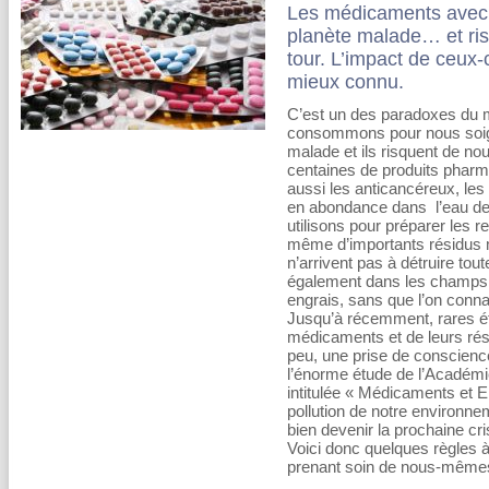
Les médicaments avec 
planète malade… et ri
tour. L’impact de ceux-
mieux connu.
C’est un des paradoxes du
consommons pour nous soigner
malade et ils risquent de no
centaines de produits pharma
aussi les anticancéreux, les
en abondance dans l’eau des
utilisons pour préparer les re
même d’importants résidus 
n’arrivent pas à détruire to
également dans les champs 
engrais, sans que l’on connai
Jusqu’à récemment, rares ét
médicaments et de leurs rés
peu, une prise de conscie
l’énorme étude de l’Académ
intitulée « Médicaments et E
pollution de notre environne
bien devenir la prochaine c
Voici donc quelques règles à
prenant soin de nous-même