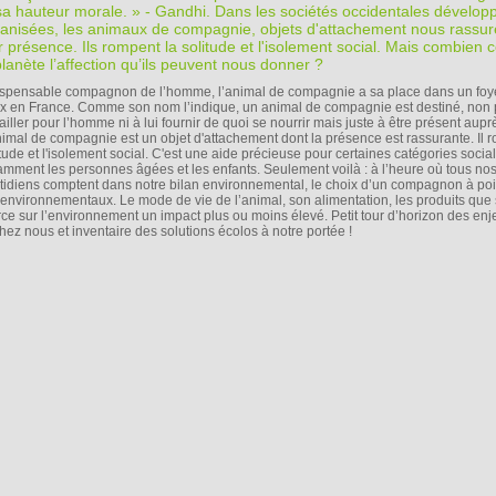
sa hauteur morale. » - Gandhi. Dans les sociétés occidentales dévelop
anisées, les animaux de compagnie, objets d'attachement nous rassur
r présence. Ils rompent la solitude et l'isolement social. Mais combien 
planète l’affection qu’ils peuvent nous donner ?
ispensable compagnon de l’homme, l’animal de compagnie a sa place dans un foy
x en France. Comme son nom l’indique, un animal de compagnie est destiné, non 
ailler pour l’homme ni à lui fournir de quoi se nourrir mais juste à être présent auprè
nimal de compagnie est un objet d'attachement dont la présence est rassurante. Il r
itude et l'isolement social. C'est une aide précieuse pour certaines catégories socia
amment les personnes âgées et les enfants. Seulement voilà : à l’heure où tous no
tidiens comptent dans notre bilan environnemental, le choix d’un compagnon à poil
es environnementaux. Le mode de vie de l’animal, son alimentation, les produits que
erce sur l’environnement un impact plus ou moins élevé. Petit tour d’horizon des enj
hez nous et inventaire des solutions écolos à notre portée !