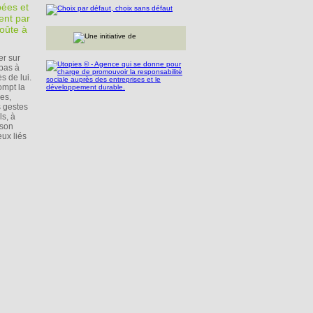
pées et
ent par
coûte à
er sur
pas à
s de lui.
ompt la
les,
s gestes
s, à
 son
eux liés