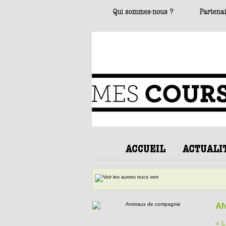
A
« L