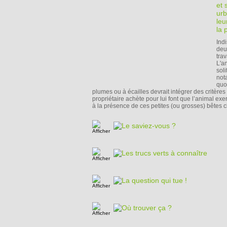
et 
urb
leu
la 
Ind
deu
trav
L'a
sol
not
quo
plumes ou à écailles devrait intégrer des critèr
propriétaire achète pour lui font que l’animal ex
à la présence de ces petites (ou grosses) bêtes c