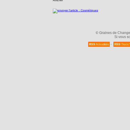
© Graines de Changeme
Si vous so
-
RSS
Actualités
RSS
Trucs 