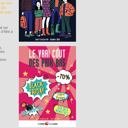
 ça sur
 de
ais pas
al sur
 d’être à
a,
ves
tions