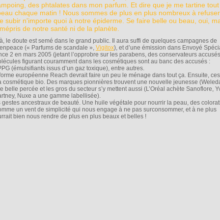
mpoing, des phtalates dans mon parfum. Et dire que je me tartine tout
peau chaque matin ! Nous sommes de plus en plus nombreux à refuser
re subir n'importe quoi à notre épiderme. Se faire belle ou beau, oui, m
mépris de notre santé ni de la planète.
là, le doute est semé dans le grand public. Il aura suffi de quelques campagnes de
enpeace (« Parfums de scandale »,
Vigitox
), et d’une émission dans Envoyé Spéci
nce 2 en mars 2005 (jetant l’opprobre sur les parabens, des conservateurs accusés
 molécules figurant couramment dans les cosmétiques sont au banc des accusés :
G (émulsifiants issus d’un gaz toxique), entre autres.
éforme européenne Reach devrait faire un peu le ménage dans tout ça. Ensuite, ces
a cosmétique bio. Des marques pionnières trouvent une nouvelle jeunesse (Weled
e belle percée et les gros du secteur s’y mettent aussi (L’Oréal achète Sanoflore, Y
artney, Nuxe a une gamme labellisée).
s gestes ancestraux de beauté. Une huile végétale pour nourrir la peau, des colora
comme un vent de simplicité qui nous engage à ne pas surconsommer, et à ne plus
rrait bien nous rendre de plus en plus beaux et belles !