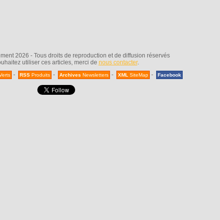
nt 2026 - Tous droits de reproduction et de diffusion réservés
uhaitez utiliser ces articles, merci de
nous contacter
.
-
-
-
-
Verts
RSS
Produits
Archives
Newsletters
XML
SiteMap
Facebook