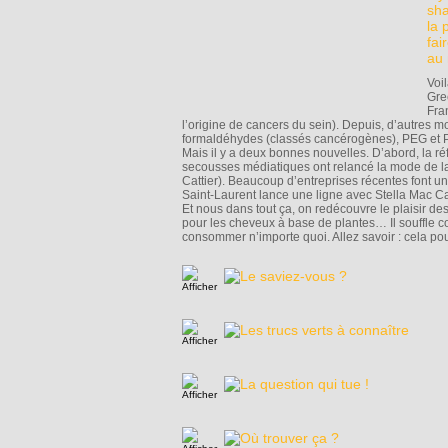
sha
la 
fai
au 
Voi
Gre
Fra
l’origine de cancers du sein). Depuis, d’autres
formaldéhydes (classés cancérogènes), PEG et PP
Mais il y a deux bonnes nouvelles. D’abord, la r
secousses médiatiques ont relancé la mode de l
Cattier). Beaucoup d’entreprises récentes font un
Saint-Laurent lance une ligne avec Stella Mac C
Et nous dans tout ça, on redécouvre le plaisir de
pour les cheveux à base de plantes… Il souffle 
consommer n’importe quoi. Allez savoir : cela pou