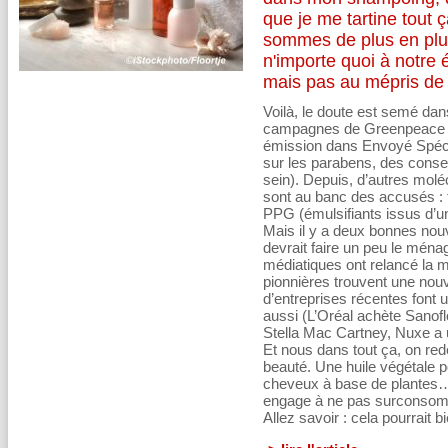
que je me tartine tout 
sommes de plus en plus
n'importe quoi à notre 
mais pas au mépris de n
Voilà, le doute est semé dans
campagnes de Greenpeace (
émission dans Envoyé Spécia
sur les parabens, des conser
sein). Depuis, d’autres mol
sont au banc des accusés :
PPG (émulsifiants issus d’un
Mais il y a deux bonnes nou
devrait faire un peu le mén
médiatiques ont relancé la
pionnières trouvent une nou
d’entreprises récentes font 
aussi (L’Oréal achète Sanofl
Stella Mac Cartney, Nuxe a 
Et nous dans tout ça, on red
beauté. Une huile végétale po
cheveux à base de plantes… 
engage à ne pas surconsomm
Allez savoir : cela pourrait 