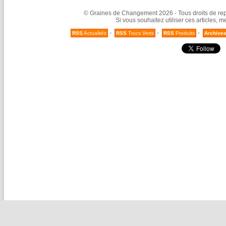
© Graines de Changement 2026 - Tous droits de repr
Si vous souhaitez utiliser ces articles, 
-
-
-
RSS
Actualités
RSS
Trucs Verts
RSS
Produits
Archive