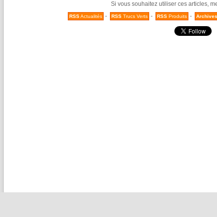
Si vous souhaitez utiliser ces articles, 
-
-
-
RSS
Actualités
RSS
Trucs Verts
RSS
Produits
Archive