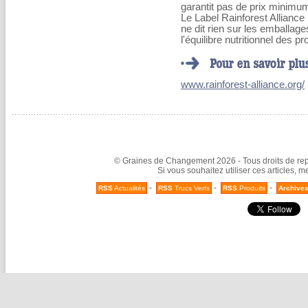
garantit pas de prix minimu
Le Label Rainforest Alliance
ne dit rien sur les emballage
l'équilibre nutritionnel des p
www.rainforest-alliance.org/
© Graines de Changement 2026 - Tous droits de repr
Si vous souhaitez utiliser ces articles, 
-
-
-
RSS
Actualités
RSS
Trucs Verts
RSS
Produits
Archive