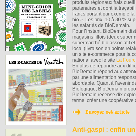
produits régionaux frais cueill
partenaires et dont la traçabil
francs portant par exemple la
bio ». Les prix, 10 à 30 % su
les salariés de BioDemain.
Pour l’instant, BioDemain dis
magasins lillois (deux super
supermarché bio associatif et 
local (livraison en points relai
un site e-commerce pour la 
national avec le site
La Fourc
En plus de répondre aux diffic
BioDemain répond aux attente
par une alimentation responsab
abordable. Quant à l’avenir de 
Biologique, BioDemain propos
BioDemain recense dix exploit
terme, créer une coopérative d
Anti-gaspi : enfin u