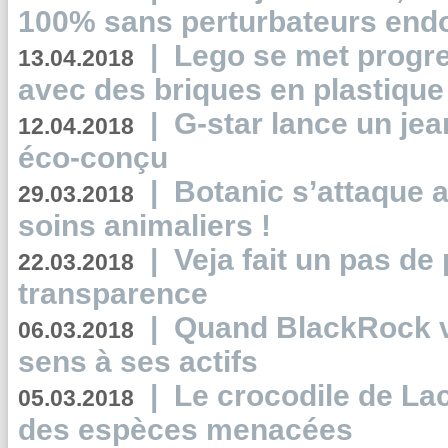
100% sans perturbateurs end
|
Lego se met progr
13.04.2018
avec des briques en plastique
|
G-star lance un jea
12.04.2018
éco-conçu
|
Botanic s’attaque 
29.03.2018
soins animaliers !
|
Veja fait un pas de 
22.03.2018
transparence
|
Quand BlackRock v
06.03.2018
sens à ses actifs
|
Le crocodile de La
05.03.2018
des espèces menacées