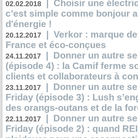
|
Choisir une électri
02.02.2018
c’est simple comme bonjour 
d'énergie !
|
Verkor : marque de
20.12.2017
France et éco-conçues
|
Donner un autre se
24.11.2017
(épisode 4) : la Camif ferme so
clients et collaborateurs à 
|
Donner un autre se
23.11.2017
Friday (épisode 3) : Lush s’en
des orangs-outans et de la for
|
Donner un autre se
22.11.2017
Friday (épisode 2) : quand RE