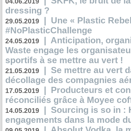
|
SKFK, le bruit de l
04.06.2019
dressing ?
|
Une « Plastic Rebe
29.05.2019
#NoPlasticChallenge
|
Anticipation, organi
24.05.2019
Waste engage les organisate
sportifs à se mettre au vert !
|
Se mettre au vert da
21.05.2019
décollage des compagnies aé
|
Producteurs et co
17.05.2019
réconciliés grâce à Moyee cof
|
Sourcing is so in 
14.05.2019
engagements dans la mode du
|
Absolut Vodka, la 
09.05.2019