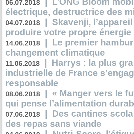
|
L’ONG Bloom mobil
06.07.2018
électrique, destructrice des m
|
Skavenji, l’apparei
04.07.2018
produire votre propre énergie
|
Le premier hambur
14.06.2018
changement climatique
|
Harrys : la plus gr
11.06.2018
industrielle de France s’engag
responsable
|
« Manger vers le fu
08.06.2018
qui pense l’alimentation dura
|
Des cantines scola
07.06.2018
des repas sans viande
|
Nutri-Score, l’étiqu