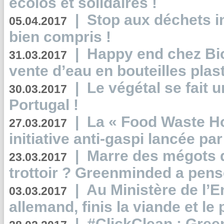
écolos et solidaires !
|
Stop aux déchets i
05.04.2017
bien compris !
|
Happy end chez Bio
31.03.2017
vente d’eau en bouteilles plas
|
Le végétal se fait 
30.03.2017
Portugal !
|
La « Food Waste Hot
27.03.2017
initiative anti-gaspi lancée pa
|
Marre des mégots q
23.03.2017
trottoir ? Greenminded a pens
|
Au Ministère de l’
03.03.2017
allemand, finis la viande et le
|
#ClickClean : Gree