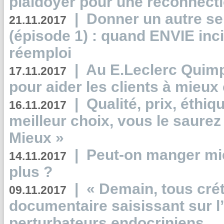
plaidoyer pour une reconnecti
|
Donner un autre se
21.11.2017
(épisode 1) : quand ENVIE inci
réemploi
|
Au E.Leclerc Quimp
17.11.2017
pour aider les clients à mie
|
Qualité, prix, éthiqu
16.11.2017
meilleur choix, vous le saure
Mieux »
|
Peut-on manger mi
14.11.2017
plus ?
|
« Demain, tous crét
09.11.2017
documentaire saisissant sur l
perturbateurs endocriniens