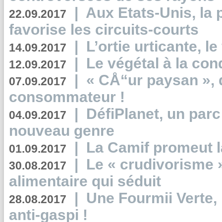
|
Aux Etats-Unis, la
22.09.2017
favorise les circuits-courts
|
L’ortie urticante, le
14.09.2017
|
Le végétal à la con
12.09.2017
|
« CÅ“ur paysan », 
07.09.2017
consommateur !
|
DéfiPlanet, un parc
04.09.2017
nouveau genre
|
La Camif promeut l
01.09.2017
|
Le « crudivorisme 
30.08.2017
alimentaire qui séduit
|
Une Fourmii Verte, 
28.08.2017
anti-gaspi !