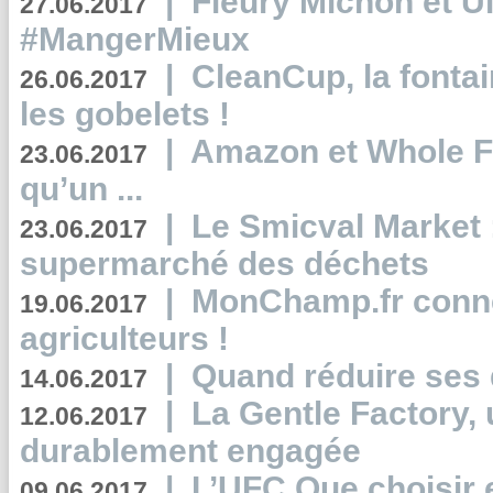
|
Fleury Michon et Ul
27.06.2017
#MangerMieux
|
CleanCup, la fontai
26.06.2017
les gobelets !
|
Amazon et Whole F
23.06.2017
qu’un ...
|
Le Smicval Market :
23.06.2017
supermarché des déchets
|
MonChamp.fr conne
19.06.2017
agriculteurs !
|
Quand réduire ses 
14.06.2017
|
La Gentle Factory, 
12.06.2017
durablement engagée
|
L’UFC Que choisir e
09.06.2017