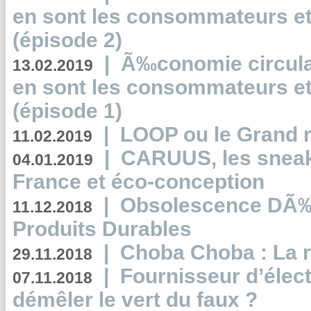
en sont les consommateurs et
(épisode 2)
|
Ã‰conomie circulair
13.02.2019
en sont les consommateurs et
(épisode 1)
|
LOOP ou le Grand r
11.02.2019
|
CARUUS, les sneake
04.01.2019
France et éco-conception
|
Obsolescence DÃ
11.12.2018
Produits Durables
|
Choba Choba : La r
29.11.2018
|
Fournisseur d’élec
07.11.2018
démêler le vert du faux ?