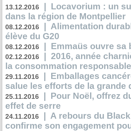
|
Locavorium : un s
13.12.2016
dans la région de Montpellier
|
Alimentation durab
08.12.2016
élève du G20
|
Emmaüs ouvre sa bo
08.12.2016
|
2016, année charni
02.12.2016
la consommation responsable
|
Emballages cancér
29.11.2016
salue les efforts de la grande 
|
Pour Noël, offrez d
25.11.2016
effet de serre
|
A rebours du Black
24.11.2016
confirme son engagement pour