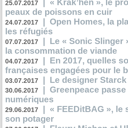
|
« Krak’hen », le pr
25.07.2017
peaux de poissons en cuir
|
Open Homes, la pla
24.07.2017
les réfugiés
|
Le « Sonic Slinger »
07.07.2017
la consommation de viande
|
En 2017, quelles so
04.07.2017
françaises engagées pour le b
|
Le designer Starck 
03.07.2017
|
Greenpeace passe a
30.06.2017
numériques
|
« FEEDitBAG », le s
29.06.2017
son potager