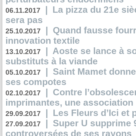
|
La pizza du 21e siè
06.11.2017
sera pas
|
Quand fausse fourr
25.10.2017
innovation textile
|
Aoste se lance à so
13.10.2017
substituts à la viande
|
Saint Mamet donne 
05.10.2017
ses compotes
|
Contre l’obsolesc
02.10.2017
imprimantes, une association 
|
Les Fleurs d’Ici et p
29.09.2017
|
Super U supprime 
27.09.2017
controversées de ses rayons