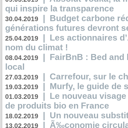
qui inspire la transparence
|
Budget carbone rédu
30.04.2019
générations futures devront se
|
Les actionnaires 
25.04.2019
nom du climat !
|
FairBnB : Bed and 
08.04.2019
local
|
Carrefour, sur le c
27.03.2019
|
Murfy, le guide de 
19.03.2019
|
Le nouveau visag
01.03.2019
de produits bio en France
|
Un nouveau substit
18.02.2019
|
Ã‰conomie circulair
13.02.2019