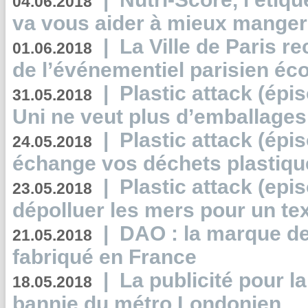
04.06.2018
va vous aider à mieux manger
|
La Ville de Paris r
01.06.2018
de l’événementiel parisien éc
|
Plastic attack (épi
31.05.2018
Uni ne veut plus d’emballages
|
Plastic attack (épi
24.05.2018
échange vos déchets plastiqu
|
Plastic attack (epis
23.05.2018
dépolluer les mers pour un text
|
DAO : la marque de 
21.05.2018
fabriqué en France
|
La publicité pour la
18.05.2018
bannie du métro Londonien