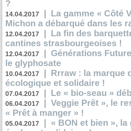
?
|
La gamme « Côté Vé
14.04.2017
Michon a débarqué dans les r
|
La fin des barquett
12.04.2017
cantines strasbourgeoises !
|
Générations Future
12.04.2017
le glyphosate
|
Rrraw : la marque 
10.04.2017
écologique et solidaire !
|
Le « bio-seau » déb
07.04.2017
|
Veggie Prêt », le r
06.04.2017
« Prêt à manger » !
|
« BON et bien », l
05.04.2017