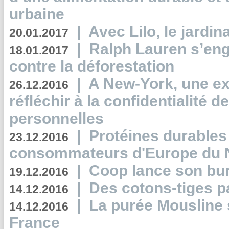
urbaine
|
Avec Lilo, le jardin
20.01.2017
|
Ralph Lauren s’eng
18.01.2017
contre la déforestation
|
A New-York, une exp
26.12.2016
réfléchir à la confidentialité 
personnelles
|
Protéines durables 
23.12.2016
consommateurs d'Europe du 
|
Coop lance son bur
19.12.2016
|
Des cotons-tiges pa
14.12.2016
|
La purée Mousline 
14.12.2016
France