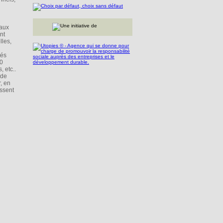
 aux
nt
lles,
tés
20
, etc..
 de
r, en
issent