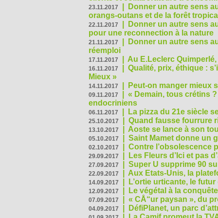
|
Donner un autre sens au
23.11.2017
orangs-outans et de la forêt tropica
|
Donner un autre sens au
22.11.2017
pour une reconnection à la nature
|
Donner un autre sens au 
21.11.2017
réemploi
|
Au E.Leclerc Quimperlé,
17.11.2017
|
Qualité, prix, éthique : 
16.11.2017
Mieux »
|
Peut-on manger mieux s
14.11.2017
|
« Demain, tous crétins ?
09.11.2017
endocriniens
|
La pizza du 21e siècle s
06.11.2017
|
Quand fausse fourrure ri
25.10.2017
|
Aoste se lance à son tou
13.10.2017
|
Saint Mamet donne un g
05.10.2017
|
Contre l’obsolescence p
02.10.2017
|
Les Fleurs d’Ici et pas d’
29.09.2017
|
Super U supprime 90 su
27.09.2017
|
Aux Etats-Unis, la plate
22.09.2017
|
L’ortie urticante, le futur
14.09.2017
|
Le végétal à la conquête
12.09.2017
|
« CÅ“ur paysan », du p
07.09.2017
|
DéfiPlanet, un parc d’at
04.09.2017
|
La Camif promeut la TVA
01.09.2017