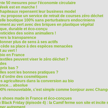
te 50 mesures pour l‘économie circulaire
Week est en marche !
chapiteaux repensent leur business model
t nu propose un service de retrait de courses zéro déchet
velle boutique 100% sans perturbateurs endocriniens
ment au vert avec des briques en plastique végétal
ique, durable et éco-conçu
sticides des soins animaliers !
 vers la transparence
nner plus de sens à ses actifs
e cède sa place à des espèces menacées
 au vert !
 bio en France
extiles peuvent viser le zéro déchet ?
ides
 prix bas ?
les sont les bonnes pratiques ?
t d’ordre des cosmétiques
s agriculteurs dans la conversion au bio
arence… absolue
 100% renouvelable, c’est simple comme bonjour avec Chan
te shoes made in France et éco-conçues
Black Friday (épisode 4) : la Camif ferme son site et incite 
mmer autrement