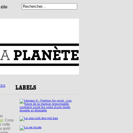
er
od
. Coop
e cette
au goût
nnels,