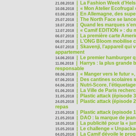
|
La Fashion Week d’Helsin
21.08.2018
|
« Mon Atelier Ecofrugal 
10.08.2018
|
En Allemagne, des superm
03.08.2018
|
The North Face se lance
25.07.2018
|
Quand les marques s’eng
18.07.2018
|
« Camif EDITION » : du 
12.07.2018
|
La première carte Ameri
06.07.2018
|
L’ONG Bloom mobilise co
06.07.2018
|
Skavenji, l’appareil qui
04.07.2018
appartement
|
Le premier hamburger q
14.06.2018
|
Harrys : la plus grande 
11.06.2018
responsable
|
« Manger vers le futur »
08.06.2018
|
Des cantines scolaires 
07.06.2018
|
Nutri-Score, l’étiquetag
04.06.2018
|
La Ville de Paris recher
01.06.2018
|
Plastic attack (épisode 
31.05.2018
|
Plastic attack (épisode
24.05.2018
repas
|
Plastic attack (episode 1
23.05.2018
|
DAO : la marque de jean 
21.05.2018
|
La publicité pour la « j
18.05.2018
|
Le challenge « Unpackag
15.05.2018
|
La Camif dévoile le pr
04.05.2018