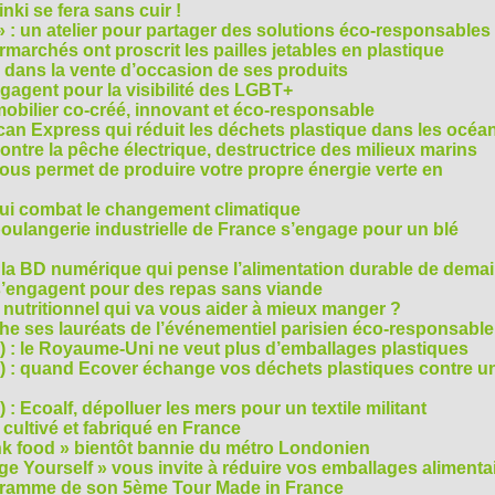
ki se fera sans cuir !
» : un atelier pour partager des solutions éco-responsables
archés ont proscrit les pailles jetables en plastique
 dans la vente d’occasion de ses produits
agent pour la visibilité des LGBT+
mobilier co-créé, innovant et éco-responsable
can Express qui réduit les déchets plastique dans les océa
ntre la pêche électrique, destructrice des milieux marins
 vous permet de produire votre propre énergie verte en
ui combat le changement climatique
boulangerie industrielle de France s’engage pour un blé
, la BD numérique qui pense l’alimentation durable de dema
s’engagent pour des repas sans viande
e nutritionnel qui va vous aider à mieux manger ?
che ses lauréats de l’événementiel parisien éco-responsable
3) : le Royaume-Uni ne veut plus d’emballages plastiques
 2) : quand Ecover échange vos déchets plastiques contre u
) : Ecoalf, dépolluer les mers pour un textile militant
cultivé et fabriqué en France
unk food » bientôt bannie du métro Londonien
e Yourself » vous invite à réduire vos emballages alimenta
ogramme de son 5ème Tour Made in France