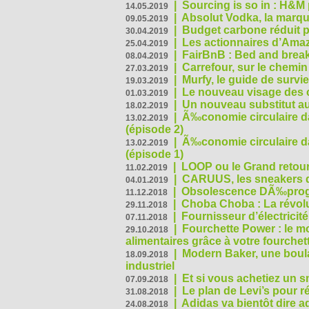
|
Sourcing is so in : H&
14.05.2019
|
Absolut Vodka, la marque
09.05.2019
|
Budget carbone réduit pa
30.04.2019
|
Les actionnaires d’Amaz
25.04.2019
|
FairBnB : Bed and breakf
08.04.2019
|
Carrefour, sur le chemin
27.03.2019
|
Murfy, le guide de survi
19.03.2019
|
Le nouveau visage des 
01.03.2019
|
Un nouveau substitut au
18.02.2019
|
Ã‰conomie circulaire da
13.02.2019
(épisode 2)
|
Ã‰conomie circulaire da
13.02.2019
(épisode 1)
|
LOOP ou le Grand retour
11.02.2019
|
CARUUS, les sneakers qu
04.01.2019
|
Obsolescence DÃ‰prog
11.12.2018
|
Choba Choba : La révolu
29.11.2018
|
Fournisseur d’électricit
07.11.2018
|
Fourchette Power : le m
29.10.2018
alimentaires grâce à votre fourchet
|
Modern Baker, une boulan
18.09.2018
industriel
|
Et si vous achetiez un 
07.09.2018
|
Le plan de Levi’s pour 
31.08.2018
|
Adidas va bientôt dire a
24.08.2018