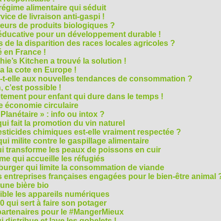
régime alimentaire qui séduit
vice de livraison anti-gaspi !
eurs de produits biologiques ?
e éducative pour un développement durable !
 de la disparition des races locales agricoles ?
 en France !
ie’s Kitchen a trouvé la solution !
 a la cote en Europe !
-t-elle aux nouvelles tendances de consommation ?
 c’est possible !
vêtement pour enfant qui dure dans le temps !
 économie circulaire
anétaire » : info ou intox ?
qui fait la promotion du vin naturel
pesticides chimiques est-elle vraiment respectée ?
ui milite contre le gaspillage alimentaire
qui transforme les peaux de poissons en cuir
e qui accueille les réfugiés
e burger qui limite la consommation de viande
s entreprises françaises engagées pour le bien-être animal 
une bière bio
ble les appareils numériques
0 qui sert à faire son potager
 partenaires pour le #MangerMieux
 distribue et lave les gobelets !