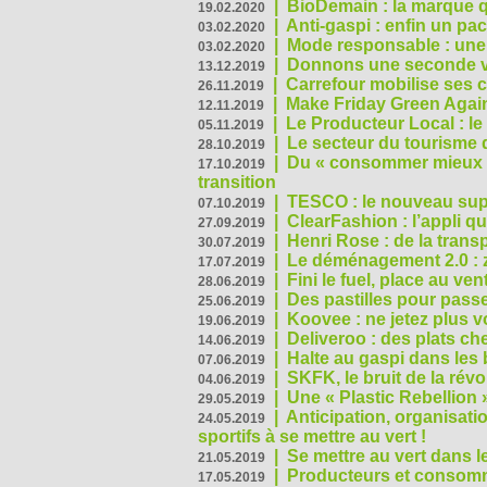
|
BioDemain : la marque qu
19.02.2020
|
Anti-gaspi : enfin un pa
03.02.2020
|
Mode responsable : une f
03.02.2020
|
Donnons une seconde vi
13.12.2019
|
Carrefour mobilise ses 
26.11.2019
|
Make Friday Green Again
12.11.2019
|
Le Producteur Local : le
05.11.2019
|
Le secteur du tourisme d
28.10.2019
|
Du « consommer mieux »
17.10.2019
transition
|
TESCO : le nouveau supe
07.10.2019
|
ClearFashion : l’appli q
27.09.2019
|
Henri Rose : de la tran
30.07.2019
|
Le déménagement 2.0 : z
17.07.2019
|
Fini le fuel, place au ven
28.06.2019
|
Des pastilles pour passe
25.06.2019
|
Koovee : ne jetez plus v
19.06.2019
|
Deliveroo : des plats ch
14.06.2019
|
Halte au gaspi dans les
07.06.2019
|
SKFK, le bruit de la rév
04.06.2019
|
Une « Plastic Rebellion
29.05.2019
|
Anticipation, organisat
24.05.2019
sportifs à se mettre au vert !
|
Se mettre au vert dans l
21.05.2019
|
Producteurs et consomma
17.05.2019