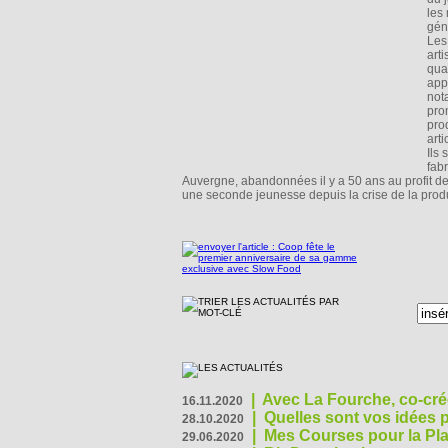
les
gén
Les
art
qua
app
not
pro
pro
arti
Ils
fabr
Auvergne, abandonnées il y a 50 ans au profit de 
une seconde jeunesse depuis la crise de la produ
|
Avec La Fourche, co-crée
16.11.2020
|
Quelles sont vos idées
28.10.2020
|
Mes Courses pour la Pla
29.06.2020