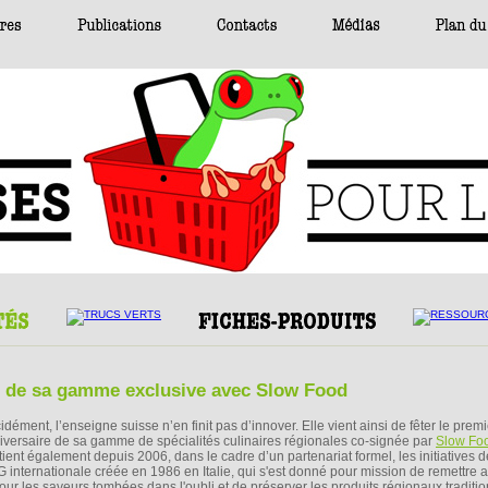
re de sa gamme exclusive avec Slow Food
dément, l’enseigne suisse n’en finit pas d’innover. Elle vient ainsi de fêter le premi
iversaire de sa gamme de spécialités culinaires régionales co-signée par
Slow Fo
tient également depuis 2006, dans le cadre d’un partenariat formel, les initiatives d
 internationale créée en 1986 en Italie, qui s'est donné pour mission de remettre 
jour les saveurs tombées dans l'oubli et de préserver les produits régionaux traditio