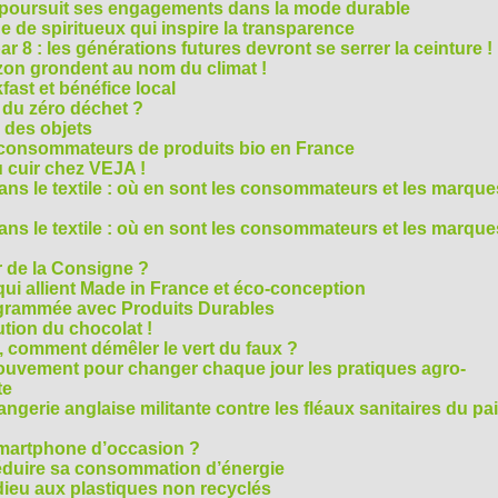
M poursuit ses engagements dans la mode durable
 de spiritueux qui inspire la transparence
r 8 : les générations futures devront se serrer la ceinture !
on grondent au nom du climat !
ast et bénéfice local
 du zéro déchet ?
e des objets
consommateurs de produits bio en France
 cuir chez VEJA !
ns le textile : où en sont les consommateurs et les marque
ns le textile : où en sont les consommateurs et les marque
 de la Consigne ?
i allient Made in France et éco-conception
rammée avec Produits Durables
tion du chocolat !
é, comment démêler le vert du faux ?
ouvement pour changer chaque jour les pratiques agro-
te
gerie anglaise militante contre les fléaux sanitaires du pa
smartphone d’occasion ?
réduire sa consommation d’énergie
dieu aux plastiques non recyclés