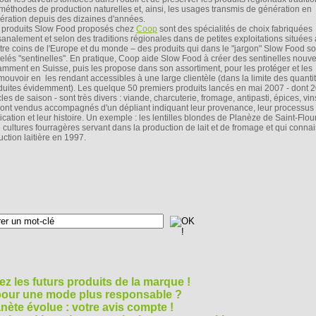
 méthodes de production naturelles et, ainsi, les usages transmis de génération en
ération depuis des dizaines d'années.
 produits Slow Food proposés chez
Coop
sont des spécialités de choix fabriquées
isanalement et selon des traditions régionales dans de petites exploitations situées
tre coins de l'Europe et du monde – des produits qui dans le "jargon" Slow Food so
elés "sentinelles". En pratique, Coop aide Slow Food à créer des sentinelles nouve
amment en Suisse, puis les propose dans son assortiment, pour les protéger et les
mouvoir en les rendant accessibles à une large clientèle (dans la limite des quanti
duites évidemment). Les quelque 50 premiers produits lancés en mai 2007 - dont 
cles de saison - sont très divers : viande, charcuterie, fromage, antipasti, épices, vins
 sont vendus accompagnés d'un dépliant indiquant leur provenance, leur processus
ication et leur histoire. Un exemple : les lentilles blondes de Planèze de Saint-Flou
cultures fourragères servant dans la production de lait et de fromage et qui conna
ction laitière en 1997.
z les futurs produits de la marque !
 pour une mode plus responsable ?
nète évolue : votre avis compte !