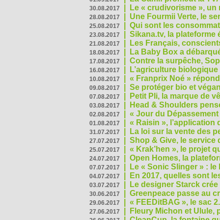
|
Le « crudivorisme », un 
30.08.2017
|
Une Fourmii Verte, le ser
28.08.2017
|
Qui sont les consommat
25.08.2017
|
Sikana.tv, la plateform
23.08.2017
|
Les Français, conscients
21.08.2017
|
La Baby Box a débarqué
18.08.2017
|
Contre la surpêche, Soph
17.08.2017
|
L’agriculture biologique
16.08.2017
|
« Franprix Noé » répond
10.08.2017
|
Se protéger bio et végan,
09.08.2017
|
Petit Pli, la marque de 
07.08.2017
|
Head & Shoulders pense
03.08.2017
|
« Jour du Dépassement Pl
02.08.2017
|
« Raisin », l’application 
01.08.2017
|
La loi sur la vente des 
31.07.2017
|
Shop & Give, le service q
27.07.2017
|
« Krak’hen », le projet 
25.07.2017
|
Open Homes, la plateform
24.07.2017
|
Le « Sonic Slinger » : l
07.07.2017
|
En 2017, quelles sont le
04.07.2017
|
Le designer Starck crée 
03.07.2017
|
Greenpeace passe au cri
30.06.2017
|
« FEEDitBAG », le sac 2.
29.06.2017
|
Fleury Michon et Ulule,
27.06.2017
|
CleanCup, la fontaine qui