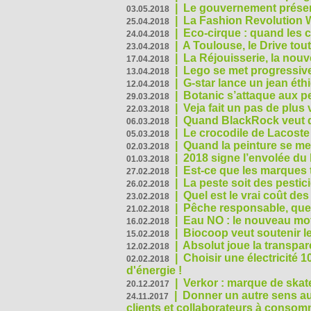
|
Le gouvernement présen
03.05.2018
|
La Fashion Revolution 
25.04.2018
|
Eco-cirque : quand les 
24.04.2018
|
A Toulouse, le Drive tou
23.04.2018
|
La Réjouisserie, la nou
17.04.2018
|
Lego se met progressive
13.04.2018
|
G-star lance un jean éth
12.04.2018
|
Botanic s’attaque aux pe
29.03.2018
|
Veja fait un pas de plus
22.03.2018
|
Quand BlackRock veut do
06.03.2018
|
Le crocodile de Lacost
05.03.2018
|
Quand la peinture se met
02.03.2018
|
2018 signe l’envolée du
01.03.2018
|
Est-ce que les marques t
27.02.2018
|
La peste soit des pestic
26.02.2018
|
Quel est le vrai coût des
23.02.2018
|
Pêche responsable, quel
21.02.2018
|
Eau NO : le nouveau mo
16.02.2018
|
Biocoop veut soutenir le
15.02.2018
|
Absolut joue la transp
12.02.2018
|
Choisir une électricité
02.02.2018
d'énergie !
|
Verkor : marque de ska
20.12.2017
|
Donner un autre sens au 
24.11.2017
clients et collaborateurs à conso