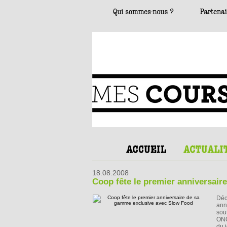
18.08.2008
Coop fête le premier anniversai
Déci
ann
sou
ONG
du 