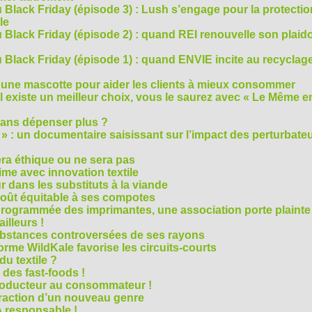
 Black Friday (épisode 3) : Lush s’engage pour la protecti
le
 Black Friday (épisode 2) : quand REI renouvelle son plaid
Black Friday (épisode 1) : quand ENVIE incite au recyclage
 une mascotte pour aider les clients à mieux consommer
s’il existe un meilleur choix, vous le saurez avec « Le Même e
ans dépenser plus ?
 » : un documentaire saisissant sur l’impact des perturbate
era éthique ou ne sera pas
me avec innovation textile
r dans les substituts à la viande
oût équitable à ses compotes
rogrammée des imprimantes, une association porte plainte
ailleurs !
bstances controversées de ses rayons
forme WildKale favorise les circuits-courts
 du textile ?
 des fast-foods !
roducteur au consommateur !
traction d’un nouveau genre
 responsable !