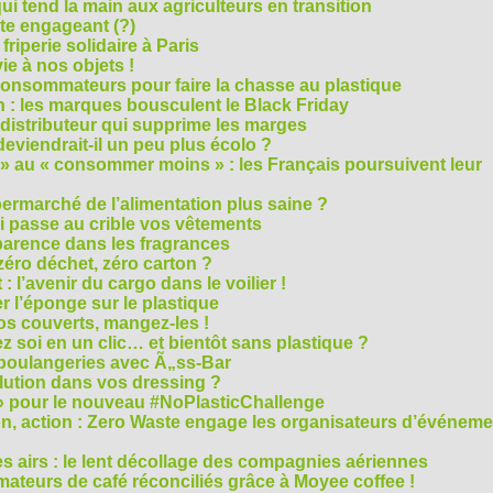
i tend la main aux agriculteurs en transition
cte engageant (?)
riperie solidaire à Paris
e à nos objets !
consommateurs pour faire la chasse au plastique
 : les marques bousculent le Black Friday
 distributeur qui supprime les marges
eviendrait-il un peu plus écolo ?
 au « consommer moins » : les Français poursuivent leur
rmarché de l’alimentation plus saine ?
ui passe au crible vos vêtements
sparence dans les fragrances
éro déchet, zéro carton ?
t : l’avenir du cargo dans le voilier !
r l’éponge sur le plastique
os couverts, mangez-les !
ez soi en un clic… et bientôt sans plastique ?
 boulangeries avec Ã„ss-Bar
olution dans vos dressing ?
 » pour le nouveau #NoPlasticChallenge
ion, action : Zero Waste engage les organisateurs d’événem
es airs : le lent décollage des compagnies aériennes
teurs de café réconciliés grâce à Moyee coffee !