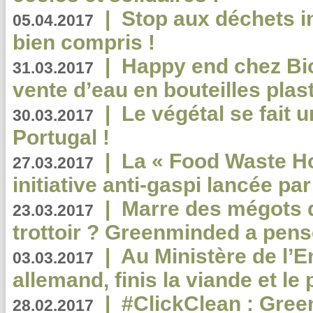
|
Stop aux déchets i
05.04.2017
bien compris !
|
Happy end chez Bio
31.03.2017
vente d’eau en bouteilles plas
|
Le végétal se fait 
30.03.2017
Portugal !
|
La « Food Waste Hot
27.03.2017
initiative anti-gaspi lancée pa
|
Marre des mégots q
23.03.2017
trottoir ? Greenminded a pens
|
Au Ministère de l’
03.03.2017
allemand, finis la viande et le
|
#ClickClean : Gree
28.02.2017