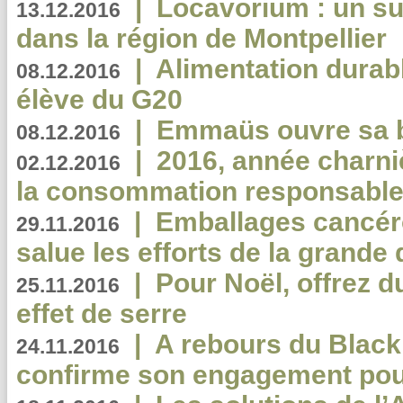
|
Locavorium : un s
13.12.2016
dans la région de Montpellier
|
Alimentation durab
08.12.2016
élève du G20
|
Emmaüs ouvre sa bo
08.12.2016
|
2016, année charni
02.12.2016
la consommation responsable
|
Emballages cancér
29.11.2016
salue les efforts de la grande 
|
Pour Noël, offrez d
25.11.2016
effet de serre
|
A rebours du Black
24.11.2016
confirme son engagement pour