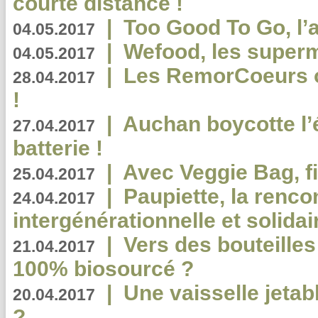
courte distance !
|
Too Good To Go, l’a
04.05.2017
|
Wefood, les superm
04.05.2017
|
Les RemorCoeurs on
28.04.2017
!
|
Auchan boycotte l’
27.04.2017
batterie !
|
Avec Veggie Bag, fi
25.04.2017
|
Paupiette, la renco
24.04.2017
intergénérationnelle et solidair
|
Vers des bouteilles
21.04.2017
100% biosourcé ?
|
Une vaisselle jeta
20.04.2017
?