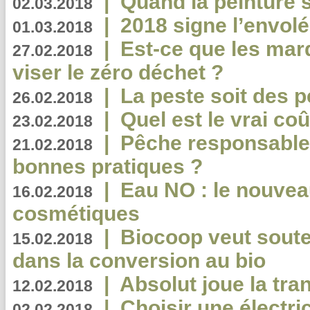
|
Quand la peinture s
02.03.2018
|
2018 signe l’envol
01.03.2018
|
Est-ce que les mar
27.02.2018
viser le zéro déchet ?
|
La peste soit des p
26.02.2018
|
Quel est le vrai coû
23.02.2018
|
Pêche responsable,
21.02.2018
bonnes pratiques ?
|
Eau NO : le nouvea
16.02.2018
cosmétiques
|
Biocoop veut souten
15.02.2018
dans la conversion au bio
|
Absolut joue la tr
12.02.2018
|
Choisir une électri
02.02.2018