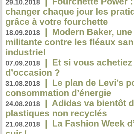
|
Fourchette Power 
29.10.2018
changer chaque jour les prati
grâce à votre fourchette
|
Modern Baker, une 
18.09.2018
militante contre les fléaux san
industriel
|
Et si vous achetie
07.09.2018
d’occasion ?
|
Le plan de Levi’s p
31.08.2018
consommation d’énergie
|
Adidas va bientôt d
24.08.2018
plastiques non recyclés
|
La Fashion Week d’
21.08.2018
cuir !