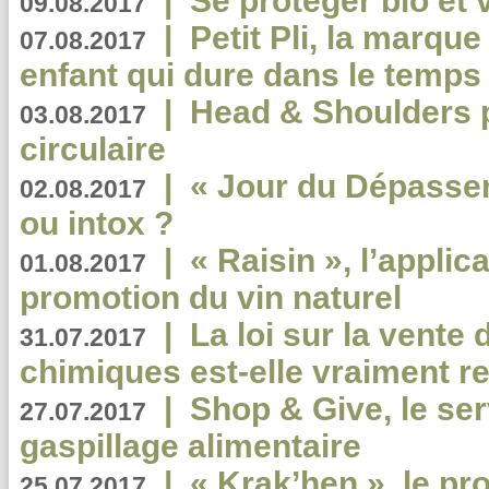
|
Se protéger bio et 
09.08.2017
|
Petit Pli, la marqu
07.08.2017
enfant qui dure dans le temps 
|
Head & Shoulders
03.08.2017
circulaire
|
« Jour du Dépassem
02.08.2017
ou intox ?
|
« Raisin », l’applica
01.08.2017
promotion du vin naturel
|
La loi sur la vente
31.07.2017
chimiques est-elle vraiment r
|
Shop & Give, le serv
27.07.2017
gaspillage alimentaire
|
« Krak’hen », le pr
25.07.2017