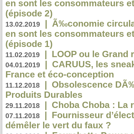
en sont les consommateurs et
(épisode 2)
|
Ã‰conomie circulair
13.02.2019
en sont les consommateurs et
(épisode 1)
|
LOOP ou le Grand r
11.02.2019
|
CARUUS, les sneake
04.01.2019
France et éco-conception
|
Obsolescence DÃ
11.12.2018
Produits Durables
|
Choba Choba : La r
29.11.2018
|
Fournisseur d’élec
07.11.2018
démêler le vert du faux ?