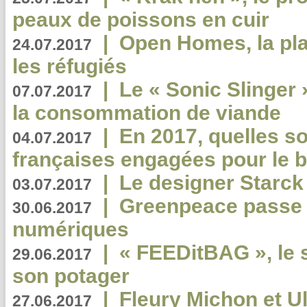
peaux de poissons en cuir
|
Open Homes, la pla
24.07.2017
les réfugiés
|
Le « Sonic Slinger »
07.07.2017
la consommation de viande
|
En 2017, quelles so
04.07.2017
françaises engagées pour le b
|
Le designer Starck 
03.07.2017
|
Greenpeace passe a
30.06.2017
numériques
|
« FEEDitBAG », le s
29.06.2017
son potager
|
Fleury Michon et Ul
27.06.2017