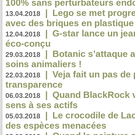
100% sans perturbateurs end
|
Lego se met progr
13.04.2018
avec des briques en plastique
|
G-star lance un jea
12.04.2018
éco-conçu
|
Botanic s’attaque 
29.03.2018
soins animaliers !
|
Veja fait un pas de 
22.03.2018
transparence
|
Quand BlackRock v
06.03.2018
sens à ses actifs
|
Le crocodile de La
05.03.2018
des espèces menacées