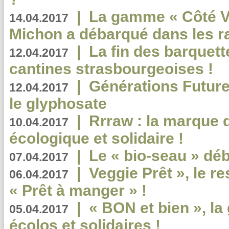
|
La gamme « Côté Vé
14.04.2017
Michon a débarqué dans les r
|
La fin des barquett
12.04.2017
cantines strasbourgeoises !
|
Générations Future
12.04.2017
le glyphosate
|
Rrraw : la marque 
10.04.2017
écologique et solidaire !
|
Le « bio-seau » déb
07.04.2017
|
Veggie Prêt », le r
06.04.2017
« Prêt à manger » !
|
« BON et bien », l
05.04.2017
écolos et solidaires !