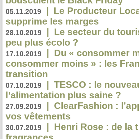
bousculent le Black Friday
|
Le Producteur Local
05.11.2019
supprime les marges
|
Le secteur du touri
28.10.2019
peu plus écolo ?
|
Du « consommer mi
17.10.2019
consommer moins » : les Fran
transition
|
TESCO : le nouvea
07.10.2019
l’alimentation plus saine ?
|
ClearFashion : l’ap
27.09.2019
vos vêtements
|
Henri Rose : de la
30.07.2019
fragrances