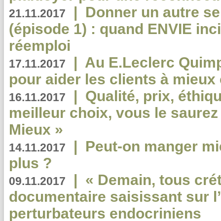
|
Donner un autre se
21.11.2017
(épisode 1) : quand ENVIE inci
réemploi
|
Au E.Leclerc Quimp
17.11.2017
pour aider les clients à mie
|
Qualité, prix, éthiqu
16.11.2017
meilleur choix, vous le saure
Mieux »
|
Peut-on manger mi
14.11.2017
plus ?
|
« Demain, tous crét
09.11.2017
documentaire saisissant sur l
perturbateurs endocriniens