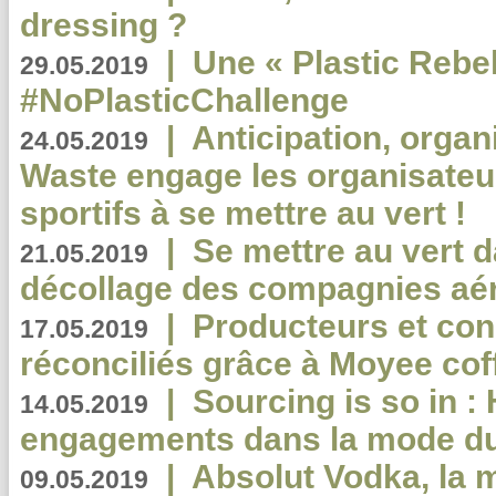
dressing ?
|
Une « Plastic Rebe
29.05.2019
#NoPlasticChallenge
|
Anticipation, organi
24.05.2019
Waste engage les organisate
sportifs à se mettre au vert !
|
Se mettre au vert da
21.05.2019
décollage des compagnies aé
|
Producteurs et co
17.05.2019
réconciliés grâce à Moyee cof
|
Sourcing is so in 
14.05.2019
engagements dans la mode du
|
Absolut Vodka, la 
09.05.2019