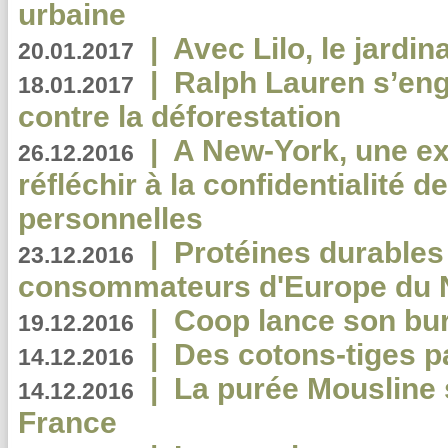
urbaine
|
Avec Lilo, le jardin
20.01.2017
|
Ralph Lauren s’eng
18.01.2017
contre la déforestation
|
A New-York, une exp
26.12.2016
réfléchir à la confidentialité 
personnelles
|
Protéines durables 
23.12.2016
consommateurs d'Europe du 
|
Coop lance son bur
19.12.2016
|
Des cotons-tiges pa
14.12.2016
|
La purée Mousline 
14.12.2016
France