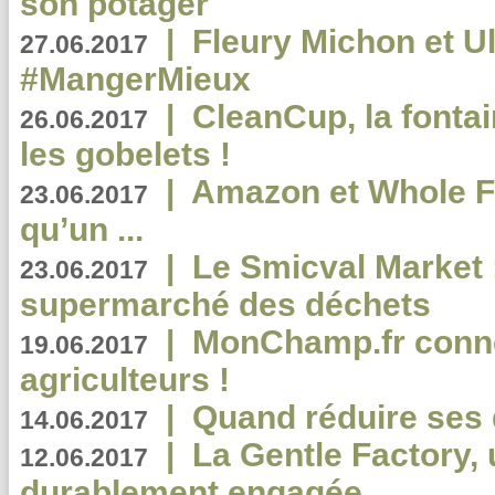
son potager
|
Fleury Michon et Ul
27.06.2017
#MangerMieux
|
CleanCup, la fontai
26.06.2017
les gobelets !
|
Amazon et Whole F
23.06.2017
qu’un ...
|
Le Smicval Market :
23.06.2017
supermarché des déchets
|
MonChamp.fr conne
19.06.2017
agriculteurs !
|
Quand réduire ses 
14.06.2017
|
La Gentle Factory, 
12.06.2017
durablement engagée