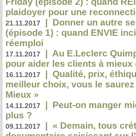
Friday (épisode 2) : quand RE
plaidoyer pour une reconnecti
|
Donner un autre se
21.11.2017
(épisode 1) : quand ENVIE inci
réemploi
|
Au E.Leclerc Quimp
17.11.2017
pour aider les clients à mie
|
Qualité, prix, éthiqu
16.11.2017
meilleur choix, vous le saure
Mieux »
|
Peut-on manger mi
14.11.2017
plus ?
|
« Demain, tous crét
09.11.2017
documentaire saisissant sur l