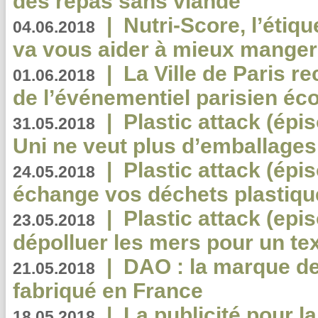
des repas sans viande
|
Nutri-Score, l’étiqu
04.06.2018
va vous aider à mieux manger
|
La Ville de Paris r
01.06.2018
de l’événementiel parisien éc
|
Plastic attack (épi
31.05.2018
Uni ne veut plus d’emballages
|
Plastic attack (épi
24.05.2018
échange vos déchets plastiqu
|
Plastic attack (epis
23.05.2018
dépolluer les mers pour un text
|
DAO : la marque de 
21.05.2018
fabriqué en France
|
La publicité pour la
18.05.2018