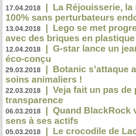
|
La Réjouisserie, la
17.04.2018
100% sans perturbateurs end
|
Lego se met progr
13.04.2018
avec des briques en plastique
|
G-star lance un jea
12.04.2018
éco-conçu
|
Botanic s’attaque 
29.03.2018
soins animaliers !
|
Veja fait un pas de 
22.03.2018
transparence
|
Quand BlackRock v
06.03.2018
sens à ses actifs
|
Le crocodile de La
05.03.2018