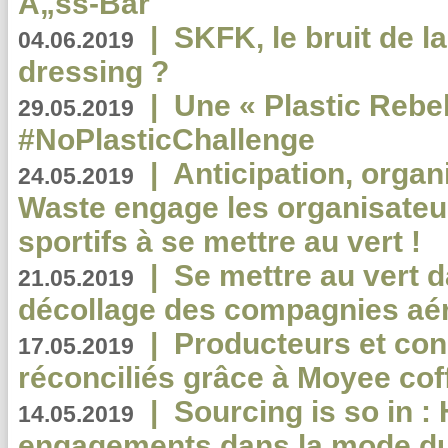
Ã„ss-Bar
|
SKFK, le bruit de l
04.06.2019
dressing ?
|
Une « Plastic Rebe
29.05.2019
#NoPlasticChallenge
|
Anticipation, organi
24.05.2019
Waste engage les organisate
sportifs à se mettre au vert !
|
Se mettre au vert da
21.05.2019
décollage des compagnies aé
|
Producteurs et co
17.05.2019
réconciliés grâce à Moyee cof
|
Sourcing is so in 
14.05.2019
engagements dans la mode du