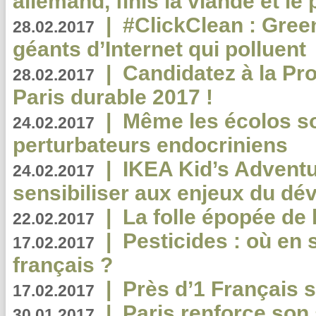
allemand, finis la viande et le
|
#ClickClean : Gree
28.02.2017
géants d’Internet qui polluent
|
Candidatez à la Pr
28.02.2017
Paris durable 2017 !
|
Même les écolos s
24.02.2017
perturbateurs endocriniens
|
IKEA Kid’s Adventu
24.02.2017
sensibiliser aux enjeux du d
|
La folle épopée de 
22.02.2017
|
Pesticides : où en 
17.02.2017
français ?
|
Près d’1 Français su
17.02.2017
|
Paris renforce son
30.01.2017