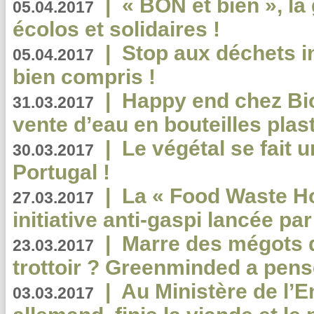
|
« BON et bien », l
05.04.2017
écolos et solidaires !
|
Stop aux déchets i
05.04.2017
bien compris !
|
Happy end chez Bio
31.03.2017
vente d’eau en bouteilles plas
|
Le végétal se fait 
30.03.2017
Portugal !
|
La « Food Waste Hot
27.03.2017
initiative anti-gaspi lancée pa
|
Marre des mégots q
23.03.2017
trottoir ? Greenminded a pens
|
Au Ministère de l’
03.03.2017