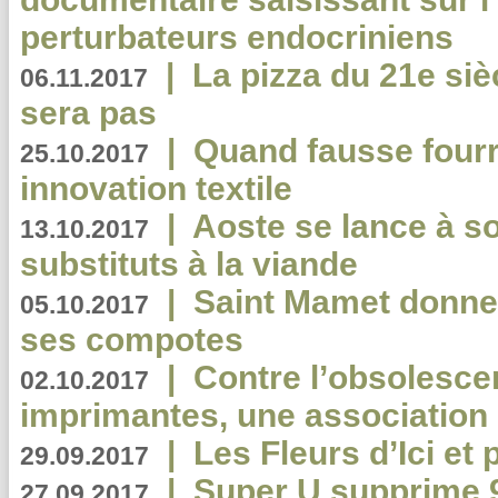
perturbateurs endocriniens
|
La pizza du 21e siè
06.11.2017
sera pas
|
Quand fausse fourr
25.10.2017
innovation textile
|
Aoste se lance à so
13.10.2017
substituts à la viande
|
Saint Mamet donne 
05.10.2017
ses compotes
|
Contre l’obsolesc
02.10.2017
imprimantes, une association 
|
Les Fleurs d’Ici et p
29.09.2017
|
Super U supprime 
27.09.2017