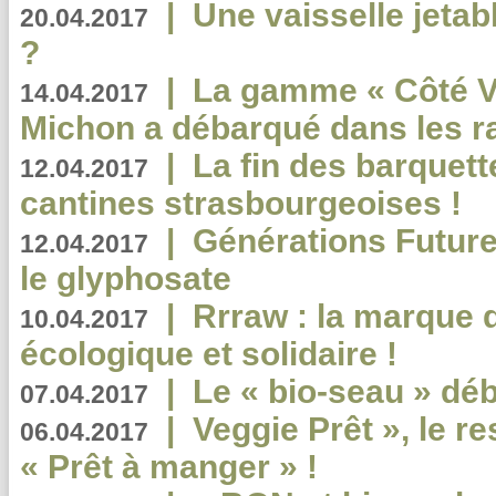
|
Une vaisselle jeta
20.04.2017
?
|
La gamme « Côté Vé
14.04.2017
Michon a débarqué dans les r
|
La fin des barquett
12.04.2017
cantines strasbourgeoises !
|
Générations Future
12.04.2017
le glyphosate
|
Rrraw : la marque 
10.04.2017
écologique et solidaire !
|
Le « bio-seau » déb
07.04.2017
|
Veggie Prêt », le r
06.04.2017
« Prêt à manger » !