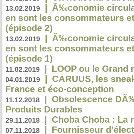
|
Ã‰conomie circulair
13.02.2019
en sont les consommateurs et
(épisode 2)
|
Ã‰conomie circulair
13.02.2019
en sont les consommateurs et
(épisode 1)
|
LOOP ou le Grand r
11.02.2019
|
CARUUS, les sneake
04.01.2019
France et éco-conception
|
Obsolescence DÃ
11.12.2018
Produits Durables
|
Choba Choba : La r
29.11.2018
|
Fournisseur d’élec
07.11.2018