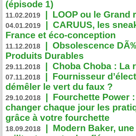
(épisode 1)
|
LOOP ou le Grand r
11.02.2019
|
CARUUS, les sneake
04.01.2019
France et éco-conception
|
Obsolescence DÃ
11.12.2018
Produits Durables
|
Choba Choba : La r
29.11.2018
|
Fournisseur d’élec
07.11.2018
démêler le vert du faux ?
|
Fourchette Power 
29.10.2018
changer chaque jour les prati
grâce à votre fourchette
|
Modern Baker, une 
18.09.2018