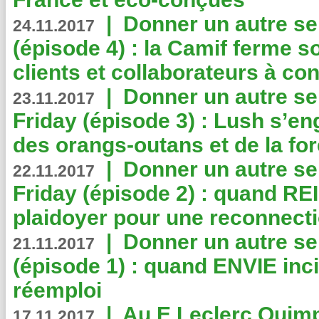
|
Donner un autre se
24.11.2017
(épisode 4) : la Camif ferme so
clients et collaborateurs à 
|
Donner un autre se
23.11.2017
Friday (épisode 3) : Lush s’en
des orangs-outans et de la for
|
Donner un autre se
22.11.2017
Friday (épisode 2) : quand RE
plaidoyer pour une reconnecti
|
Donner un autre se
21.11.2017
(épisode 1) : quand ENVIE inci
réemploi
|
Au E.Leclerc Quimp
17.11.2017