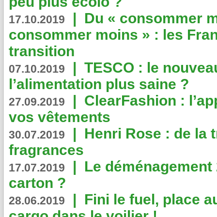
peu plus écolo ?
|
Du « consommer mi
17.10.2019
consommer moins » : les Fran
transition
|
TESCO : le nouvea
07.10.2019
l’alimentation plus saine ?
|
ClearFashion : l’ap
27.09.2019
vos vêtements
|
Henri Rose : de la
30.07.2019
fragrances
|
Le déménagement 2.
17.07.2019
carton ?
|
Fini le fuel, place a
28.06.2019
cargo dans le voilier !