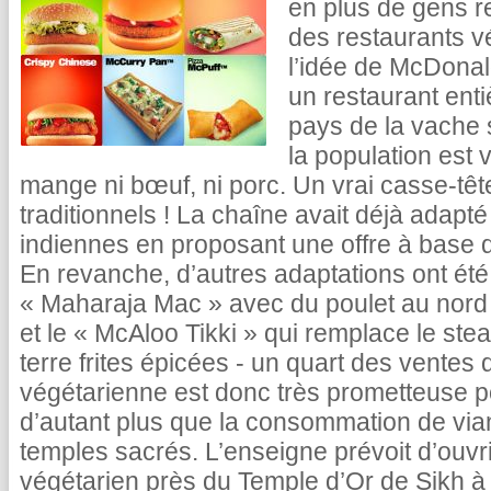
en plus de gens r
des restaurants vé
l’idée de McDonald
un restaurant ent
pays de la vache 
la population est 
mange ni bœuf, ni porc. Un vrai casse-tête
traditionnels ! La chaîne avait déjà ada
indiennes en proposant une offre à base 
En revanche, d’autres adaptations ont été 
« Maharaja Mac » avec du poulet au nord 
et le « McAloo Tikki » qui remplace le s
terre frites épicées - un quart des ventes 
végétarienne est donc très prometteuse po
d’autant plus que la consommation de vian
temples sacrés. L’enseigne prévoit d’ouvr
végétarien près du Temple d’Or de Sikh à A