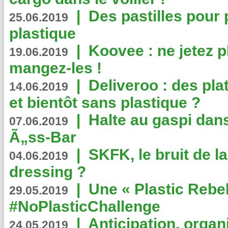
|
Des pastilles pour 
25.06.2019
plastique
|
Koovee : ne jetez p
19.06.2019
mangez-les !
|
Deliveroo : des pla
14.06.2019
et bientôt sans plastique ?
|
Halte au gaspi dan
07.06.2019
Ã„ss-Bar
|
SKFK, le bruit de l
04.06.2019
dressing ?
|
Une « Plastic Rebe
29.05.2019
#NoPlasticChallenge
|
Anticipation, organi
24.05.2019