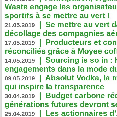
Waste engage les organisate
sportifs à se mettre au vert !
|
Se mettre au vert da
21.05.2019
décollage des compagnies aé
|
Producteurs et co
17.05.2019
réconciliés grâce à Moyee cof
|
Sourcing is so in 
14.05.2019
engagements dans la mode du
|
Absolut Vodka, la 
09.05.2019
qui inspire la transparence
|
Budget carbone rédu
30.04.2019
générations futures devront se
|
Les actionnaires 
25.04.2019