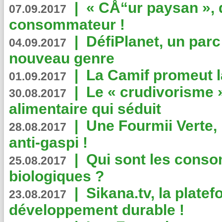
|
« CÅ“ur paysan », 
07.09.2017
consommateur !
|
DéfiPlanet, un parc
04.09.2017
nouveau genre
|
La Camif promeut l
01.09.2017
|
Le « crudivorisme 
30.08.2017
alimentaire qui séduit
|
Une Fourmii Verte, 
28.08.2017
anti-gaspi !
|
Qui sont les cons
25.08.2017
biologiques ?
|
Sikana.tv, la plate
23.08.2017
développement durable !