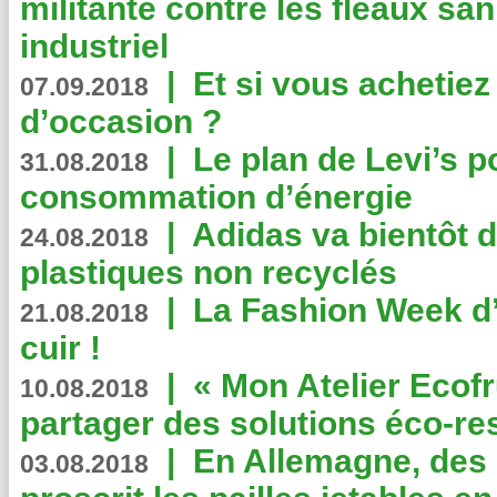
militante contre les fléaux san
industriel
|
Et si vous achetie
07.09.2018
d’occasion ?
|
Le plan de Levi’s p
31.08.2018
consommation d’énergie
|
Adidas va bientôt d
24.08.2018
plastiques non recyclés
|
La Fashion Week d’
21.08.2018
cuir !
|
« Mon Atelier Ecofr
10.08.2018
partager des solutions éco-r
|
En Allemagne, des
03.08.2018