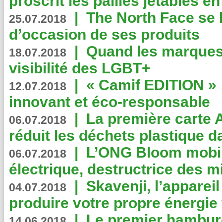
proscrit les pailles jetables e
|
The North Face se 
25.07.2018
d’occasion de ses produits
|
Quand les marques
18.07.2018
visibilité des LGBT+
|
« Camif EDITION » :
12.07.2018
innovant et éco-responsable
|
La première carte 
06.07.2018
réduit les déchets plastique 
|
L’ONG Bloom mobil
06.07.2018
électrique, destructrice des m
|
Skavenji, l’apparei
04.07.2018
produire votre propre énergie
|
Le premier hambur
14.06.2018