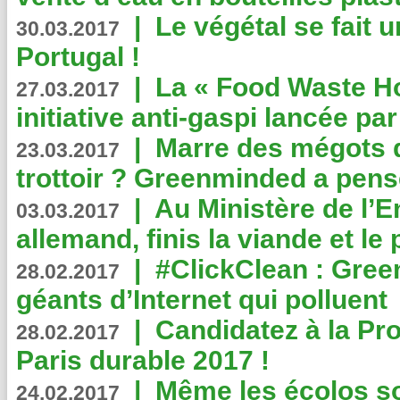
|
Le végétal se fait 
30.03.2017
Portugal !
|
La « Food Waste Hot
27.03.2017
initiative anti-gaspi lancée pa
|
Marre des mégots q
23.03.2017
trottoir ? Greenminded a pens
|
Au Ministère de l’
03.03.2017
allemand, finis la viande et le
|
#ClickClean : Gree
28.02.2017
géants d’Internet qui polluent
|
Candidatez à la Pr
28.02.2017
Paris durable 2017 !
|
Même les écolos s
24.02.2017