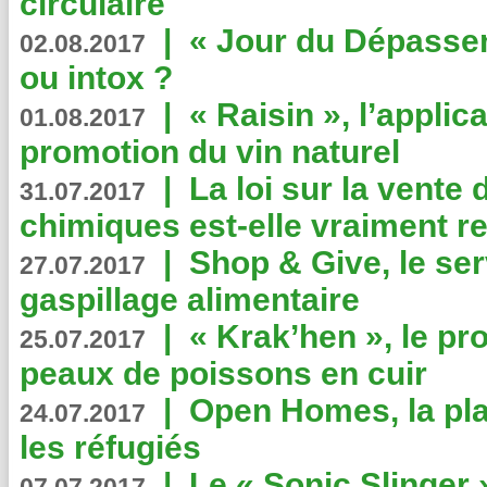
circulaire
|
« Jour du Dépassem
02.08.2017
ou intox ?
|
« Raisin », l’applica
01.08.2017
promotion du vin naturel
|
La loi sur la vente
31.07.2017
chimiques est-elle vraiment r
|
Shop & Give, le serv
27.07.2017
gaspillage alimentaire
|
« Krak’hen », le pr
25.07.2017
peaux de poissons en cuir
|
Open Homes, la pla
24.07.2017
les réfugiés
|
Le « Sonic Slinger »