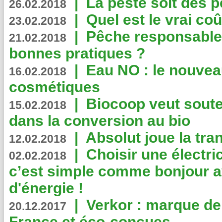
|
La peste soit des p
26.02.2018
|
Quel est le vrai coû
23.02.2018
|
Pêche responsable,
21.02.2018
bonnes pratiques ?
|
Eau NO : le nouvea
16.02.2018
cosmétiques
|
Biocoop veut souten
15.02.2018
dans la conversion au bio
|
Absolut joue la tr
12.02.2018
|
Choisir une électri
02.02.2018
c’est simple comme bonjour 
d'énergie !
|
Verkor : marque de
20.12.2017
France et éco-conçues