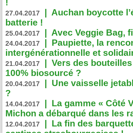
!
|
Auchan boycotte l’
27.04.2017
batterie !
|
Avec Veggie Bag, fi
25.04.2017
|
Paupiette, la renco
24.04.2017
intergénérationnelle et solidair
|
Vers des bouteilles
21.04.2017
100% biosourcé ?
|
Une vaisselle jeta
20.04.2017
?
|
La gamme « Côté Vé
14.04.2017
Michon a débarqué dans les r
|
La fin des barquett
12.04.2017