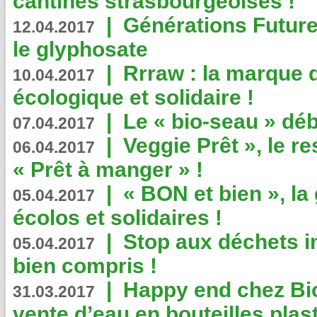
cantines strasbourgeoises !
|
Générations Future
12.04.2017
le glyphosate
|
Rrraw : la marque 
10.04.2017
écologique et solidaire !
|
Le « bio-seau » déb
07.04.2017
|
Veggie Prêt », le r
06.04.2017
« Prêt à manger » !
|
« BON et bien », l
05.04.2017
écolos et solidaires !
|
Stop aux déchets i
05.04.2017
bien compris !
|
Happy end chez Bio
31.03.2017
vente d’eau en bouteilles plas