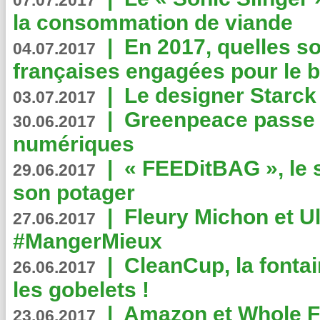
07.07.2017
la consommation de viande
|
En 2017, quelles so
04.07.2017
françaises engagées pour le b
|
Le designer Starck 
03.07.2017
|
Greenpeace passe a
30.06.2017
numériques
|
« FEEDitBAG », le s
29.06.2017
son potager
|
Fleury Michon et Ul
27.06.2017
#MangerMieux
|
CleanCup, la fontai
26.06.2017
les gobelets !
|
Amazon et Whole F
23.06.2017