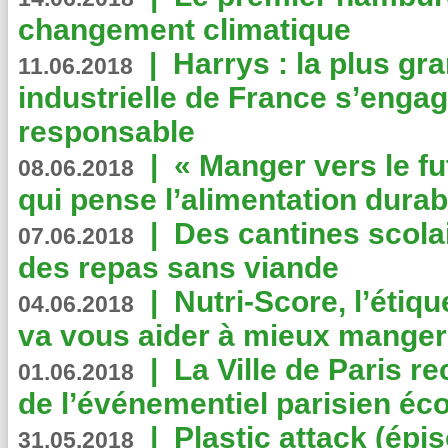
changement climatique
|
Harrys : la plus gr
11.06.2018
industrielle de France s’engag
responsable
|
« Manger vers le fu
08.06.2018
qui pense l’alimentation dura
|
Des cantines scola
07.06.2018
des repas sans viande
|
Nutri-Score, l’étiqu
04.06.2018
va vous aider à mieux manger
|
La Ville de Paris r
01.06.2018
de l’événementiel parisien éc
|
Plastic attack (épi
31.05.2018