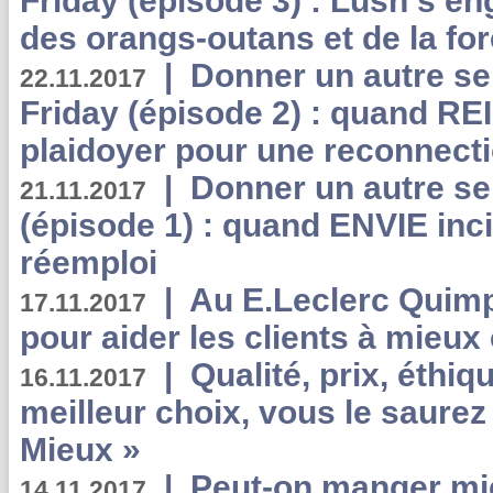
Friday (épisode 3) : Lush s’en
des orangs-outans et de la for
|
Donner un autre se
22.11.2017
Friday (épisode 2) : quand RE
plaidoyer pour une reconnecti
|
Donner un autre se
21.11.2017
(épisode 1) : quand ENVIE inci
réemploi
|
Au E.Leclerc Quimp
17.11.2017
pour aider les clients à mie
|
Qualité, prix, éthiqu
16.11.2017
meilleur choix, vous le saure
Mieux »
|
Peut-on manger mi
14.11.2017