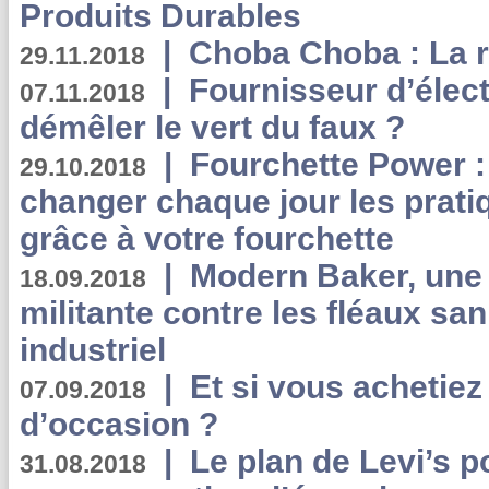
Produits Durables
|
Choba Choba : La r
29.11.2018
|
Fournisseur d’élec
07.11.2018
démêler le vert du faux ?
|
Fourchette Power 
29.10.2018
changer chaque jour les prati
grâce à votre fourchette
|
Modern Baker, une 
18.09.2018
militante contre les fléaux san
industriel
|
Et si vous achetie
07.09.2018
d’occasion ?
|
Le plan de Levi’s p
31.08.2018