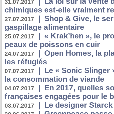
|
La loi sur la vente
31.07.2017
chimiques est-elle vraiment r
|
Shop & Give, le serv
27.07.2017
gaspillage alimentaire
|
« Krak’hen », le pr
25.07.2017
peaux de poissons en cuir
|
Open Homes, la pla
24.07.2017
les réfugiés
|
Le « Sonic Slinger »
07.07.2017
la consommation de viande
|
En 2017, quelles so
04.07.2017
françaises engagées pour le b
|
Le designer Starck 
03.07.2017
|
Greenpeace passe a