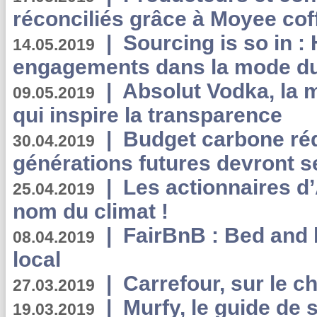
réconciliés grâce à Moyee cof
|
Sourcing is so in 
14.05.2019
engagements dans la mode du
|
Absolut Vodka, la 
09.05.2019
qui inspire la transparence
|
Budget carbone rédu
30.04.2019
générations futures devront se
|
Les actionnaires 
25.04.2019
nom du climat !
|
FairBnB : Bed and 
08.04.2019
local
|
Carrefour, sur le c
27.03.2019
|
Murfy, le guide de 
19.03.2019