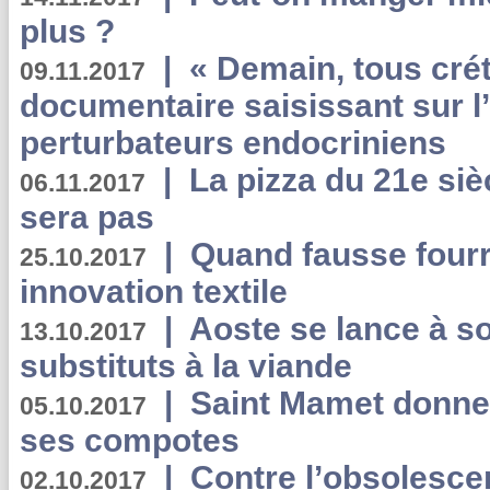
plus ?
|
« Demain, tous crét
09.11.2017
documentaire saisissant sur l
perturbateurs endocriniens
|
La pizza du 21e siè
06.11.2017
sera pas
|
Quand fausse fourr
25.10.2017
innovation textile
|
Aoste se lance à so
13.10.2017
substituts à la viande
|
Saint Mamet donne 
05.10.2017
ses compotes
|
Contre l’obsolesc
02.10.2017