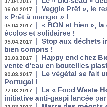
|
Le « bio-seau » déb
07.04.2017
|
Veggie Prêt », le r
06.04.2017
« Prêt à manger » !
|
« BON et bien », l
05.04.2017
écolos et solidaires !
|
Stop aux déchets i
05.04.2017
bien compris !
|
Happy end chez Bio
31.03.2017
vente d’eau en bouteilles plas
|
Le végétal se fait 
30.03.2017
Portugal !
|
La « Food Waste Hot
27.03.2017
initiative anti-gaspi lancée pa
|
Marre des mégots q
23.03.2017