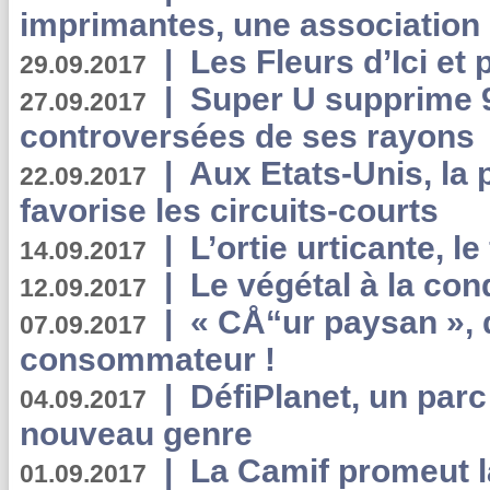
imprimantes, une association 
|
Les Fleurs d’Ici et p
29.09.2017
|
Super U supprime 
27.09.2017
controversées de ses rayons
|
Aux Etats-Unis, la
22.09.2017
favorise les circuits-courts
|
L’ortie urticante, le
14.09.2017
|
Le végétal à la con
12.09.2017
|
« CÅ“ur paysan », 
07.09.2017
consommateur !
|
DéfiPlanet, un parc
04.09.2017
nouveau genre
|
La Camif promeut l
01.09.2017