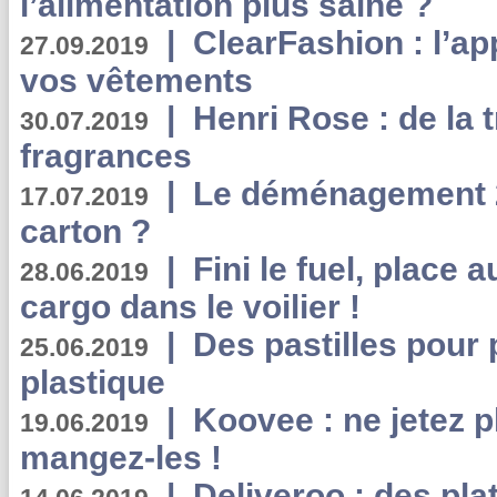
l’alimentation plus saine ?
|
ClearFashion : l’ap
27.09.2019
vos vêtements
|
Henri Rose : de la
30.07.2019
fragrances
|
Le déménagement 2.
17.07.2019
carton ?
|
Fini le fuel, place a
28.06.2019
cargo dans le voilier !
|
Des pastilles pour 
25.06.2019
plastique
|
Koovee : ne jetez p
19.06.2019
mangez-les !
|
Deliveroo : des pla