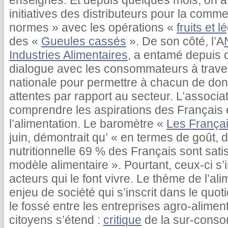
enseignes. Et depuis quelques mois, on a
initiatives des distributeurs pour la comme
normes » avec les opérations «
fruits et
des «
Gueules cassés
». De son côté, l’A
Industries Alimentaires,
a entamé depuis 
dialogue avec les consommateurs à traver
nationale pour permettre à chacun de don
attentes par rapport au secteur. L’associa
comprendre les aspirations des Français e
l’alimentation. Le baromètre «
Les Français
juin, démontrait qu’ « en termes de goût, 
nutritionnelle 69 % des Français sont satis
modèle alimentaire ». Pourtant, ceux-ci s’
acteurs qui le font vivre. Le thème de l’al
enjeu de société qui s’inscrit dans le quo
le fossé entre les entreprises agro-alime
citoyens s’étend :
critique
de la sur-conso