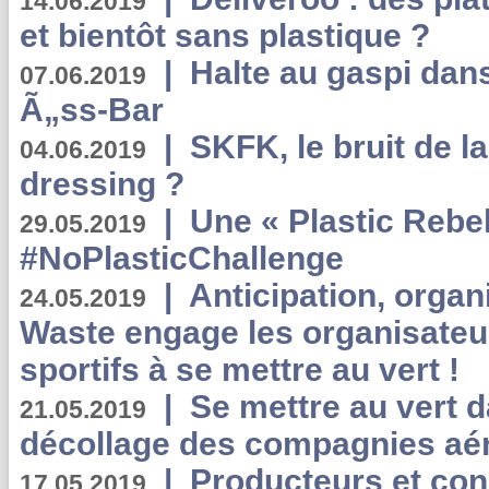
14.06.2019
et bientôt sans plastique ?
|
Halte au gaspi dan
07.06.2019
Ã„ss-Bar
|
SKFK, le bruit de l
04.06.2019
dressing ?
|
Une « Plastic Rebe
29.05.2019
#NoPlasticChallenge
|
Anticipation, organi
24.05.2019
Waste engage les organisate
sportifs à se mettre au vert !
|
Se mettre au vert da
21.05.2019
décollage des compagnies aé
|
Producteurs et co
17.05.2019