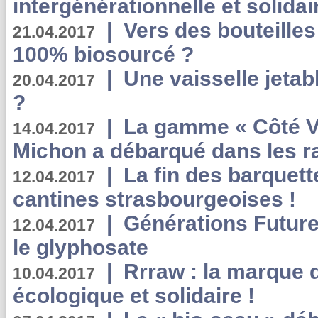
intergénérationnelle et solidair
|
Vers des bouteilles
21.04.2017
100% biosourcé ?
|
Une vaisselle jeta
20.04.2017
?
|
La gamme « Côté Vé
14.04.2017
Michon a débarqué dans les r
|
La fin des barquett
12.04.2017
cantines strasbourgeoises !
|
Générations Future
12.04.2017
le glyphosate
|
Rrraw : la marque 
10.04.2017
écologique et solidaire !