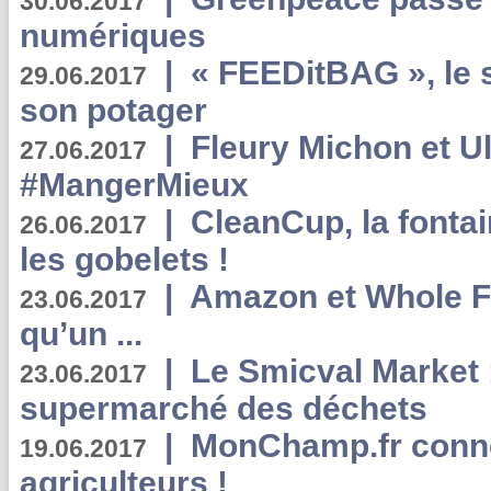
30.06.2017
numériques
|
« FEEDitBAG », le s
29.06.2017
son potager
|
Fleury Michon et Ul
27.06.2017
#MangerMieux
|
CleanCup, la fontai
26.06.2017
les gobelets !
|
Amazon et Whole F
23.06.2017
qu’un ...
|
Le Smicval Market :
23.06.2017
supermarché des déchets
|
MonChamp.fr conne
19.06.2017
agriculteurs !