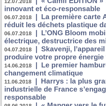
|
« Camif EDITION » :
12.07.2018
innovant et éco-responsable
|
La première carte 
06.07.2018
réduit les déchets plastique 
|
L’ONG Bloom mobil
06.07.2018
électrique, destructrice des m
|
Skavenji, l’apparei
04.07.2018
produire votre propre énergie
|
Le premier hambur
14.06.2018
changement climatique
|
Harrys : la plus gr
11.06.2018
industrielle de France s’engag
responsable
|
« Manger vers le fu
08.06.2018