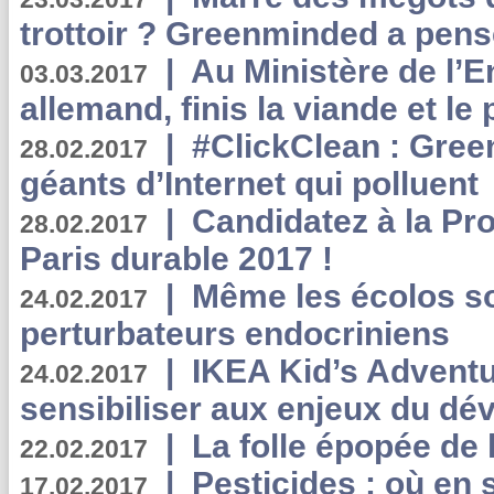
trottoir ? Greenminded a pens
|
Au Ministère de l’
03.03.2017
allemand, finis la viande et le
|
#ClickClean : Gree
28.02.2017
géants d’Internet qui polluent
|
Candidatez à la Pr
28.02.2017
Paris durable 2017 !
|
Même les écolos s
24.02.2017
perturbateurs endocriniens
|
IKEA Kid’s Adventu
24.02.2017
sensibiliser aux enjeux du d
|
La folle épopée de 
22.02.2017
|
Pesticides : où en 
17.02.2017