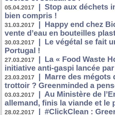
|
Stop aux déchets i
05.04.2017
bien compris !
|
Happy end chez Bio
31.03.2017
vente d’eau en bouteilles plas
|
Le végétal se fait 
30.03.2017
Portugal !
|
La « Food Waste Hot
27.03.2017
initiative anti-gaspi lancée pa
|
Marre des mégots q
23.03.2017
trottoir ? Greenminded a pens
|
Au Ministère de l’
03.03.2017
allemand, finis la viande et le
|
#ClickClean : Gree
28.02.2017