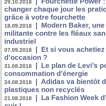
|
Fourchette Power 
29.10.2018
changer chaque jour les prati
grâce à votre fourchette
|
Modern Baker, une 
18.09.2018
militante contre les fléaux san
industriel
|
Et si vous achetie
07.09.2018
d’occasion ?
|
Le plan de Levi’s p
31.08.2018
consommation d’énergie
|
Adidas va bientôt d
24.08.2018
plastiques non recyclés
|
La Fashion Week d’
21.08.2018
cuir !