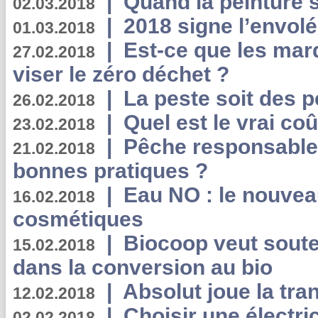
|
Quand la peinture s
02.03.2018
|
2018 signe l’envol
01.03.2018
|
Est-ce que les mar
27.02.2018
viser le zéro déchet ?
|
La peste soit des p
26.02.2018
|
Quel est le vrai coû
23.02.2018
|
Pêche responsable,
21.02.2018
bonnes pratiques ?
|
Eau NO : le nouvea
16.02.2018
cosmétiques
|
Biocoop veut souten
15.02.2018
dans la conversion au bio
|
Absolut joue la tr
12.02.2018
|
Choisir une électri
02.02.2018