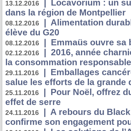
|
Locavorium : un s
13.12.2016
dans la région de Montpellier
|
Alimentation durab
08.12.2016
élève du G20
|
Emmaüs ouvre sa bo
08.12.2016
|
2016, année charni
02.12.2016
la consommation responsable
|
Emballages cancér
29.11.2016
salue les efforts de la grande 
|
Pour Noël, offrez d
25.11.2016
effet de serre
|
A rebours du Black
24.11.2016
confirme son engagement pour