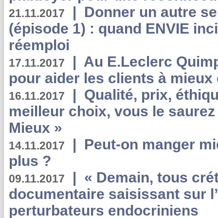
|
Donner un autre se
21.11.2017
(épisode 1) : quand ENVIE inci
réemploi
|
Au E.Leclerc Quimp
17.11.2017
pour aider les clients à mie
|
Qualité, prix, éthiqu
16.11.2017
meilleur choix, vous le saure
Mieux »
|
Peut-on manger mi
14.11.2017
plus ?
|
« Demain, tous crét
09.11.2017
documentaire saisissant sur l
perturbateurs endocriniens