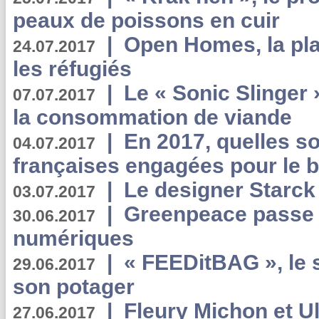
peaux de poissons en cuir
|
Open Homes, la pla
24.07.2017
les réfugiés
|
Le « Sonic Slinger »
07.07.2017
la consommation de viande
|
En 2017, quelles so
04.07.2017
françaises engagées pour le b
|
Le designer Starck 
03.07.2017
|
Greenpeace passe a
30.06.2017
numériques
|
« FEEDitBAG », le s
29.06.2017
son potager
|
Fleury Michon et Ul
27.06.2017