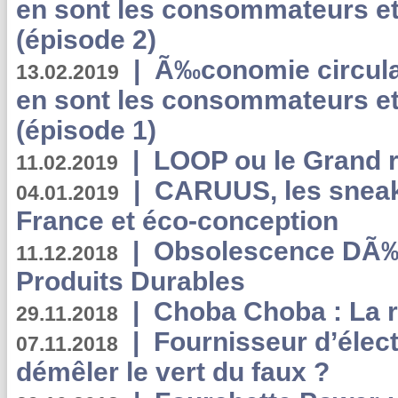
en sont les consommateurs et
(épisode 2)
|
Ã‰conomie circulair
13.02.2019
en sont les consommateurs et
(épisode 1)
|
LOOP ou le Grand r
11.02.2019
|
CARUUS, les sneake
04.01.2019
France et éco-conception
|
Obsolescence DÃ
11.12.2018
Produits Durables
|
Choba Choba : La r
29.11.2018
|
Fournisseur d’élec
07.11.2018
démêler le vert du faux ?