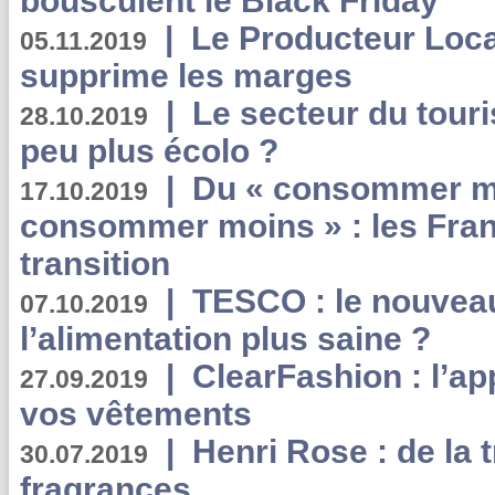
bousculent le Black Friday
|
Le Producteur Local
05.11.2019
supprime les marges
|
Le secteur du touri
28.10.2019
peu plus écolo ?
|
Du « consommer mi
17.10.2019
consommer moins » : les Fran
transition
|
TESCO : le nouvea
07.10.2019
l’alimentation plus saine ?
|
ClearFashion : l’ap
27.09.2019
vos vêtements
|
Henri Rose : de la
30.07.2019
fragrances