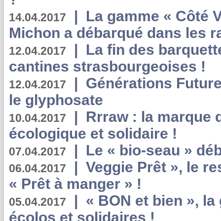
|
La gamme « Côté Vé
14.04.2017
Michon a débarqué dans les r
|
La fin des barquett
12.04.2017
cantines strasbourgeoises !
|
Générations Future
12.04.2017
le glyphosate
|
Rrraw : la marque 
10.04.2017
écologique et solidaire !
|
Le « bio-seau » déb
07.04.2017
|
Veggie Prêt », le r
06.04.2017
« Prêt à manger » !
|
« BON et bien », l
05.04.2017
écolos et solidaires !