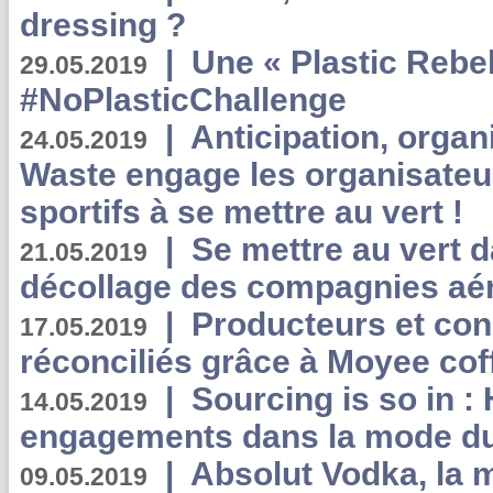
dressing ?
|
Une « Plastic Rebe
29.05.2019
#NoPlasticChallenge
|
Anticipation, organi
24.05.2019
Waste engage les organisate
sportifs à se mettre au vert !
|
Se mettre au vert da
21.05.2019
décollage des compagnies aé
|
Producteurs et co
17.05.2019
réconciliés grâce à Moyee cof
|
Sourcing is so in 
14.05.2019
engagements dans la mode du
|
Absolut Vodka, la 
09.05.2019