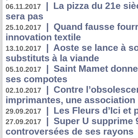
|
La pizza du 21e siè
06.11.2017
sera pas
|
Quand fausse fourr
25.10.2017
innovation textile
|
Aoste se lance à so
13.10.2017
substituts à la viande
|
Saint Mamet donne 
05.10.2017
ses compotes
|
Contre l’obsolesc
02.10.2017
imprimantes, une association 
|
Les Fleurs d’Ici et p
29.09.2017
|
Super U supprime 
27.09.2017
controversées de ses rayons