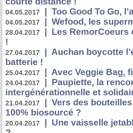
courte distance !
|
Too Good To Go, l’a
04.05.2017
|
Wefood, les superm
04.05.2017
|
Les RemorCoeurs on
28.04.2017
!
|
Auchan boycotte l’
27.04.2017
batterie !
|
Avec Veggie Bag, fi
25.04.2017
|
Paupiette, la renco
24.04.2017
intergénérationnelle et solidair
|
Vers des bouteilles
21.04.2017
100% biosourcé ?
|
Une vaisselle jeta
20.04.2017
?