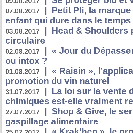
|
Se protéger bio et 
09.08.2017
|
Petit Pli, la marqu
07.08.2017
enfant qui dure dans le temps 
|
Head & Shoulders
03.08.2017
circulaire
|
« Jour du Dépassem
02.08.2017
ou intox ?
|
« Raisin », l’applica
01.08.2017
promotion du vin naturel
|
La loi sur la vente
31.07.2017
chimiques est-elle vraiment r
|
Shop & Give, le serv
27.07.2017
gaspillage alimentaire
|
« Krak’hen », le pr
25.07.2017