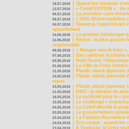
|
Quand les marques s’eng
18.07.2018
|
« Camif EDITION » : du 
12.07.2018
|
La première carte Ameri
06.07.2018
|
L’ONG Bloom mobilise co
06.07.2018
|
Skavenji, l’appareil qui
04.07.2018
appartement
|
Le premier hamburger q
14.06.2018
|
Harrys : la plus grande 
11.06.2018
responsable
|
« Manger vers le futur »
08.06.2018
|
Des cantines scolaires 
07.06.2018
|
Nutri-Score, l’étiquetag
04.06.2018
|
La Ville de Paris recher
01.06.2018
|
Plastic attack (épisode 
31.05.2018
|
Plastic attack (épisode
24.05.2018
repas
|
Plastic attack (episode 1
23.05.2018
|
DAO : la marque de jean 
21.05.2018
|
La publicité pour la « j
18.05.2018
|
Le challenge « Unpackag
15.05.2018
|
La Camif dévoile le pr
04.05.2018
|
Le gouvernement présen
03.05.2018
|
La Fashion Revolution 
25.04.2018
|
Eco-cirque : quand les 
24.04.2018
|
A Toulouse, le Drive tou
23.04.2018