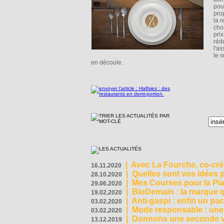
pou
pro
la r
cho
prix
réd
l'as
le s
en découle.
|
Avec La Fourche, co-crée
16.11.2020
|
Quelles sont vos idées
28.10.2020
|
Mes Courses pour la Pla
29.06.2020
|
BioDemain : la marque qu
19.02.2020
|
Anti-gaspi : enfin un pa
03.02.2020
|
Mode responsable : une f
03.02.2020
|
Donnons une seconde vi
13.12.2019