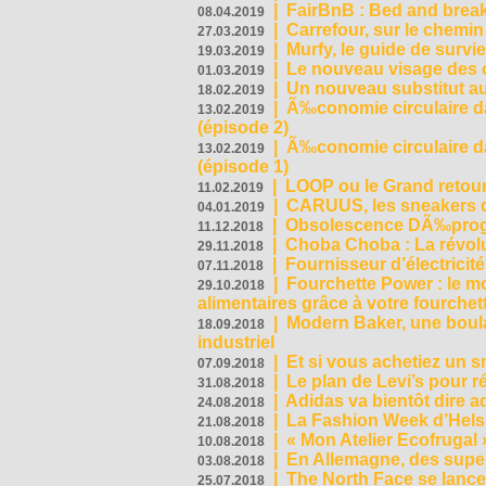
|
FairBnB : Bed and breakf
08.04.2019
|
Carrefour, sur le chemin
27.03.2019
|
Murfy, le guide de survi
19.03.2019
|
Le nouveau visage des 
01.03.2019
|
Un nouveau substitut au
18.02.2019
|
Ã‰conomie circulaire da
13.02.2019
(épisode 2)
|
Ã‰conomie circulaire da
13.02.2019
(épisode 1)
|
LOOP ou le Grand retour
11.02.2019
|
CARUUS, les sneakers qu
04.01.2019
|
Obsolescence DÃ‰prog
11.12.2018
|
Choba Choba : La révolu
29.11.2018
|
Fournisseur d’électricit
07.11.2018
|
Fourchette Power : le m
29.10.2018
alimentaires grâce à votre fourchet
|
Modern Baker, une boulan
18.09.2018
industriel
|
Et si vous achetiez un 
07.09.2018
|
Le plan de Levi’s pour 
31.08.2018
|
Adidas va bientôt dire a
24.08.2018
|
La Fashion Week d’Helsin
21.08.2018
|
« Mon Atelier Ecofrugal 
10.08.2018
|
En Allemagne, des superm
03.08.2018
|
The North Face se lance
25.07.2018