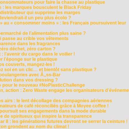
consommateurs pour faire la chasse au plastique
 : les marques bousculent le Black Friday
 distributeur qui supprime les marges
eviendrait-il un peu plus écolo ?
 au « consommer moins » : les Français poursuivent leur
rmarché de l’alimentation plus saine ?
ui passe au crible vos vêtements
sparence dans les fragrances
éro déchet, zéro carton ?
t : l’avenir du cargo dans le voilier !
r l’éponge sur le plastique
os couverts, mangez-les !
ez soi en un clic… et bientôt sans plastique ?
 boulangeries avec Ã„ss-Bar
olution dans vos dressing ?
 » pour le nouveau #NoPlasticChallenge
ion, action : Zero Waste engage les organisateurs d’événem
es airs : le lent décollage des compagnies aériennes
teurs de café réconciliés grâce à Moyee coffee !
M poursuit ses engagements dans la mode durable
 de spiritueux qui inspire la transparence
r 8 : les générations futures devront se serrer la ceinture !
on grondent au nom du climat !