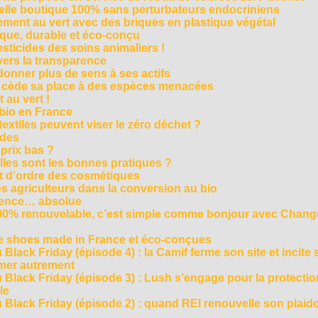
velle boutique 100% sans perturbateurs endocriniens
ment au vert avec des briques en plastique végétal
ique, durable et éco-conçu
sticides des soins animaliers !
 vers la transparence
nner plus de sens à ses actifs
e cède sa place à des espèces menacées
 au vert !
 bio en France
extiles peuvent viser le zéro déchet ?
ides
 prix bas ?
les sont les bonnes pratiques ?
t d’ordre des cosmétiques
s agriculteurs dans la conversion au bio
arence… absolue
 100% renouvelable, c’est simple comme bonjour avec Chan
te shoes made in France et éco-conçues
Black Friday (épisode 4) : la Camif ferme son site et incite 
mmer autrement
 Black Friday (épisode 3) : Lush s’engage pour la protecti
le
 Black Friday (épisode 2) : quand REI renouvelle son plaid