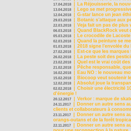
|
La Réjouisserie, la nou
17.04.2018
|
Lego se met progressive
13.04.2018
|
G-star lance un jean éth
12.04.2018
|
Botanic s’attaque aux pe
29.03.2018
|
Veja fait un pas de plus
22.03.2018
|
Quand BlackRock veut do
06.03.2018
|
Le crocodile de Lacost
05.03.2018
|
Quand la peinture se met
02.03.2018
|
2018 signe l’envolée du
01.03.2018
|
Est-ce que les marques t
27.02.2018
|
La peste soit des pestic
26.02.2018
|
Quel est le vrai coût des
23.02.2018
|
Pêche responsable, quel
21.02.2018
|
Eau NO : le nouveau mo
16.02.2018
|
Biocoop veut soutenir le
15.02.2018
|
Absolut joue la transp
12.02.2018
|
Choisir une électricité
02.02.2018
d'énergie !
|
Verkor : marque de ska
20.12.2017
|
Donner un autre sens au 
24.11.2017
clients et collaborateurs à conso
|
Donner un autre sens au
23.11.2017
orangs-outans et de la forêt tropica
|
Donner un autre sens au
22.11.2017
pour une reconnection à la nature