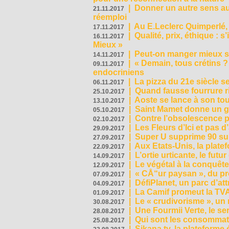
|
Donner un autre sens au 
21.11.2017
réemploi
|
Au E.Leclerc Quimperlé,
17.11.2017
|
Qualité, prix, éthique : 
16.11.2017
Mieux »
|
Peut-on manger mieux s
14.11.2017
|
« Demain, tous crétins ?
09.11.2017
endocriniens
|
La pizza du 21e siècle s
06.11.2017
|
Quand fausse fourrure ri
25.10.2017
|
Aoste se lance à son tou
13.10.2017
|
Saint Mamet donne un g
05.10.2017
|
Contre l’obsolescence p
02.10.2017
|
Les Fleurs d’Ici et pas d’
29.09.2017
|
Super U supprime 90 su
27.09.2017
|
Aux Etats-Unis, la plate
22.09.2017
|
L’ortie urticante, le futur
14.09.2017
|
Le végétal à la conquête
12.09.2017
|
« CÅ“ur paysan », du p
07.09.2017
|
DéfiPlanet, un parc d’at
04.09.2017
|
La Camif promeut la TVA
01.09.2017
|
Le « crudivorisme », un 
30.08.2017
|
Une Fourmii Verte, le ser
28.08.2017
|
Qui sont les consommat
25.08.2017
|
Sikana.tv, la plateform