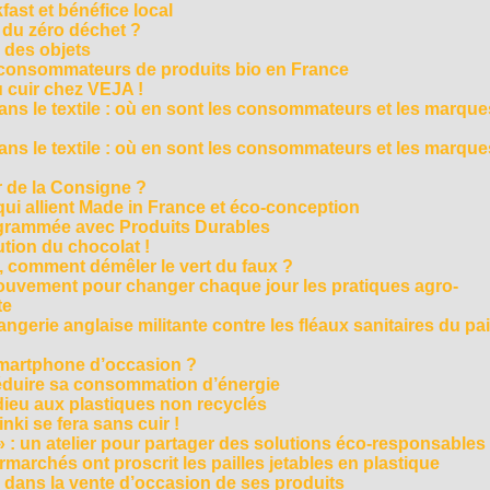
ast et bénéfice local
 du zéro déchet ?
e des objets
consommateurs de produits bio en France
 cuir chez VEJA !
ns le textile : où en sont les consommateurs et les marque
ns le textile : où en sont les consommateurs et les marque
 de la Consigne ?
i allient Made in France et éco-conception
rammée avec Produits Durables
tion du chocolat !
é, comment démêler le vert du faux ?
ouvement pour changer chaque jour les pratiques agro-
te
gerie anglaise militante contre les fléaux sanitaires du pa
smartphone d’occasion ?
réduire sa consommation d’énergie
dieu aux plastiques non recyclés
ki se fera sans cuir !
» : un atelier pour partager des solutions éco-responsables
archés ont proscrit les pailles jetables en plastique
 dans la vente d’occasion de ses produits