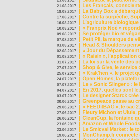
23.08.2017
|
Les Français, conscients
21.08.2017
|
La Baby Box a débarqué
18.08.2017
|
Contre la surpêche, Soph
17.08.2017
|
L’agriculture biologique
16.08.2017
|
« Franprix Noé » répond
10.08.2017
|
Se protéger bio et végan,
09.08.2017
|
Petit Pli, la marque de 
07.08.2017
|
Head & Shoulders pense
03.08.2017
|
« Jour du Dépassement Pl
02.08.2017
|
« Raisin », l’application 
01.08.2017
|
La loi sur la vente des 
31.07.2017
|
Shop & Give, le service q
27.07.2017
|
« Krak’hen », le projet 
25.07.2017
|
Open Homes, la plateform
24.07.2017
|
Le « Sonic Slinger » : l
07.07.2017
|
En 2017, quelles sont le
04.07.2017
|
Le designer Starck crée 
03.07.2017
|
Greenpeace passe au cri
30.06.2017
|
« FEEDitBAG », le sac 2.
29.06.2017
|
Fleury Michon et Ulule,
27.06.2017
|
CleanCup, la fontaine qui
26.06.2017
|
Amazon et Whole Foods n
23.06.2017
|
Le Smicval Market : le 
23.06.2017
|
MonChamp.fr connecte en
19.06.2017