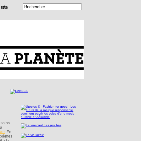
esoins
 a
ure
. En
roblèmes
t à la