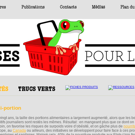
mi-portion
vingt ans, la taille des portions alimentaires a largement augmenté, alors que les b
ritifs journaliers sont restés les mêmes. Résultat : en mangeant plus que ce dont on
oin, on favorise les risques de surpoids voire d’obésité, et on gâche plus de
nourrit
ope, au
Canada
ou ailleurs, des initiatives se développent pour faire face à ces p
entaires et sanitaires. Malgré cela, 40% de la nourriture produite aux Etats-Unis fini