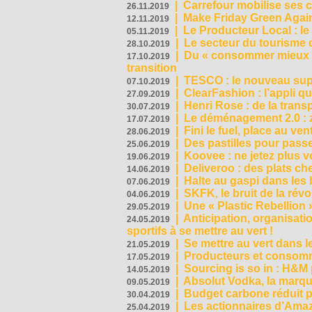
|
Carrefour mobilise ses 
26.11.2019
|
Make Friday Green Again
12.11.2019
|
Le Producteur Local : le
05.11.2019
|
Le secteur du tourisme d
28.10.2019
|
Du « consommer mieux »
17.10.2019
transition
|
TESCO : le nouveau supe
07.10.2019
|
ClearFashion : l’appli q
27.09.2019
|
Henri Rose : de la tran
30.07.2019
|
Le déménagement 2.0 : z
17.07.2019
|
Fini le fuel, place au ven
28.06.2019
|
Des pastilles pour passe
25.06.2019
|
Koovee : ne jetez plus v
19.06.2019
|
Deliveroo : des plats ch
14.06.2019
|
Halte au gaspi dans les
07.06.2019
|
SKFK, le bruit de la rév
04.06.2019
|
Une « Plastic Rebellion
29.05.2019
|
Anticipation, organisat
24.05.2019
sportifs à se mettre au vert !
|
Se mettre au vert dans l
21.05.2019
|
Producteurs et consomma
17.05.2019
|
Sourcing is so in : H&
14.05.2019
|
Absolut Vodka, la marque
09.05.2019
|
Budget carbone réduit pa
30.04.2019
|
Les actionnaires d’Amaz
25.04.2019