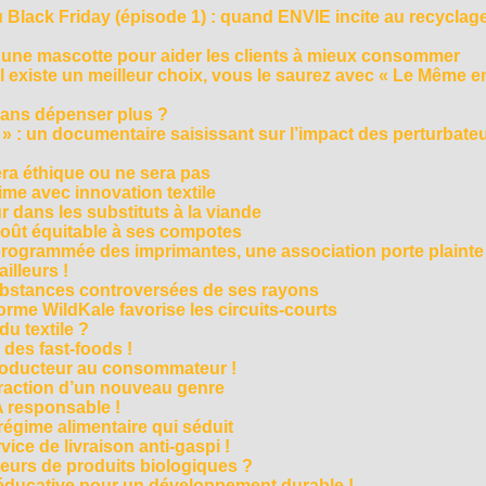
Black Friday (épisode 1) : quand ENVIE incite au recyclage
 une mascotte pour aider les clients à mieux consommer
s’il existe un meilleur choix, vous le saurez avec « Le Même e
ans dépenser plus ?
 » : un documentaire saisissant sur l’impact des perturbate
era éthique ou ne sera pas
me avec innovation textile
r dans les substituts à la viande
oût équitable à ses compotes
rogrammée des imprimantes, une association porte plainte
ailleurs !
bstances controversées de ses rayons
forme WildKale favorise les circuits-courts
 du textile ?
 des fast-foods !
roducteur au consommateur !
traction d’un nouveau genre
 responsable !
régime alimentaire qui séduit
vice de livraison anti-gaspi !
eurs de produits biologiques ?
e éducative pour un développement durable !