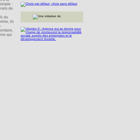
simple :
nnels de
5% du
rime, ils
s
mentaire,
mine qui