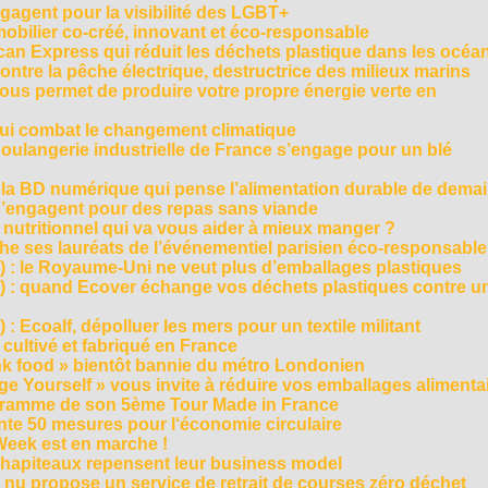
agent pour la visibilité des LGBT+
mobilier co-créé, innovant et éco-responsable
can Express qui réduit les déchets plastique dans les océa
ntre la pêche électrique, destructrice des milieux marins
 vous permet de produire votre propre énergie verte en
ui combat le changement climatique
boulangerie industrielle de France s’engage pour un blé
, la BD numérique qui pense l’alimentation durable de dema
s’engagent pour des repas sans viande
e nutritionnel qui va vous aider à mieux manger ?
che ses lauréats de l’événementiel parisien éco-responsable
3) : le Royaume-Uni ne veut plus d’emballages plastiques
 2) : quand Ecover échange vos déchets plastiques contre u
) : Ecoalf, dépolluer les mers pour un textile militant
cultivé et fabriqué en France
unk food » bientôt bannie du métro Londonien
e Yourself » vous invite à réduire vos emballages alimenta
ogramme de son 5ème Tour Made in France
te 50 mesures pour l‘économie circulaire
Week est en marche !
chapiteaux repensent leur business model
t nu propose un service de retrait de courses zéro déchet