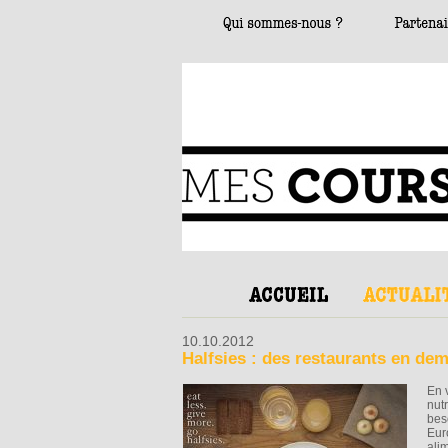
10.10.2012
Halfsies : des restaurants en de
En 
nut
bes
Eur
alim