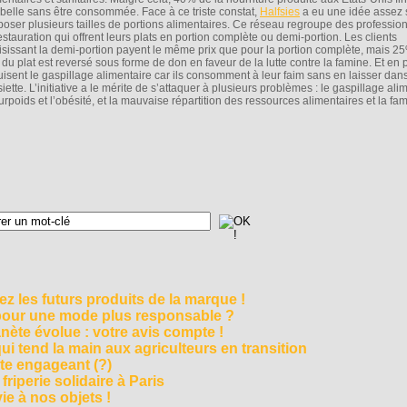
belle sans être consommée. Face à ce triste constat,
Halfsies
a eu une idée assez 
poser plusieurs tailles de portions alimentaires. Ce réseau regroupe des professio
estauration qui offrent leurs plats en portion complète ou demi-portion. Les clients
isissant la demi-portion payent le même prix que pour la portion complète, mais 2
 du plat est reversé sous forme de don en faveur de la lutte contre la famine. Et en p
uisent le gaspillage alimentaire car ils consomment à leur faim sans en laisser dan
siette. L’initiative a le mérite de s’attaquer à plusieurs problèmes : le gaspillage ali
urpoids et l’obésité, et la mauvaise répartition des ressources alimentaires et la fa
z les futurs produits de la marque !
 pour une mode plus responsable ?
nète évolue : votre avis compte !
i tend la main aux agriculteurs en transition
cte engageant (?)
riperie solidaire à Paris
e à nos objets !