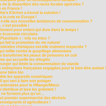
 de la disparition des races locales agricoles ?
 en France !
ie’s Kitchen a trouvé la solution !
 a la cote en Europe !
-t-elle aux nouvelles tendances de consommation ?
 c’est possible !
vêtement pour enfant qui dure dans le temps !
 économie circulaire
anétaire » : info ou intox ?
qui fait la promotion du vin naturel
pesticides chimiques est-elle vraiment respectée ?
ui milite contre le gaspillage alimentaire
qui transforme les peaux de poissons en cuir
e qui accueille les réfugiés
e burger qui limite la consommation de viande
s entreprises françaises engagées pour le bien-être animal 
une bière bio
ble les appareils numériques
0 qui sert à faire son potager
 partenaires pour le #MangerMieux
 distribue et lave les gobelets !
e forment plus qu’un ...
tout premier supermarché des déchets
seignants et agriculteurs !