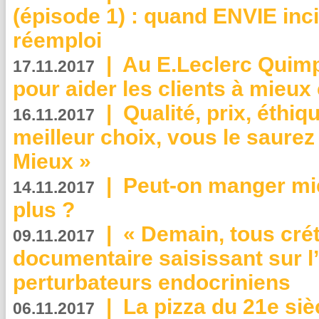
(épisode 1) : quand ENVIE inci
réemploi
|
Au E.Leclerc Quimp
17.11.2017
pour aider les clients à mie
|
Qualité, prix, éthiqu
16.11.2017
meilleur choix, vous le saure
Mieux »
|
Peut-on manger mi
14.11.2017
plus ?
|
« Demain, tous crét
09.11.2017
documentaire saisissant sur l
perturbateurs endocriniens
|
La pizza du 21e siè
06.11.2017