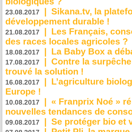
biologiques ?
|
Sikana.tv, la plate
23.08.2017
développement durable !
|
Les Français, consc
21.08.2017
des races locales agricoles ?
|
La Baby Box a déb
18.08.2017
|
Contre la surpêche
17.08.2017
trouvé la solution !
|
L’agriculture biolo
16.08.2017
Europe !
|
« Franprix Noé » ré
10.08.2017
nouvelles tendances de cons
|
Se protéger bio et 
09.08.2017
|
Petit Pli, la marqu