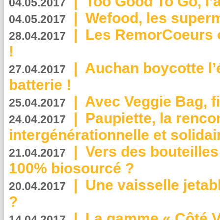
|
Too Good To Go, l’a
04.05.2017
|
Wefood, les superm
04.05.2017
|
Les RemorCoeurs on
28.04.2017
!
|
Auchan boycotte l’
27.04.2017
batterie !
|
Avec Veggie Bag, fi
25.04.2017
|
Paupiette, la renco
24.04.2017
intergénérationnelle et solidair
|
Vers des bouteilles
21.04.2017
100% biosourcé ?
|
Une vaisselle jeta
20.04.2017
?
|
La gamme « Côté Vé
14.04.2017