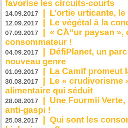
favorise les circuits-courts
|
L’ortie urticante, le
14.09.2017
|
Le végétal à la con
12.09.2017
|
« CÅ“ur paysan », 
07.09.2017
consommateur !
|
DéfiPlanet, un parc
04.09.2017
nouveau genre
|
La Camif promeut l
01.09.2017
|
Le « crudivorisme 
30.08.2017
alimentaire qui séduit
|
Une Fourmii Verte, 
28.08.2017
anti-gaspi !
|
Qui sont les cons
25.08.2017