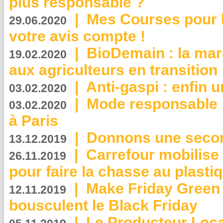
plus responsable ?
|
Mes Courses pour l
29.06.2020
votre avis compte !
|
BioDemain : la mar
19.02.2020
aux agriculteurs en transition
|
Anti-gaspi : enfin 
03.02.2020
|
Mode responsable : 
03.02.2020
à Paris
|
Donnons une second
13.12.2019
|
Carrefour mobilis
26.11.2019
pour faire la chasse au plasti
|
Make Friday Green 
12.11.2019
bousculent le Black Friday
|
Le Producteur Local