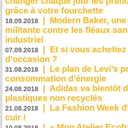
changer chaque jour les prati
grâce à votre fourchette
|
Modern Baker, une 
18.09.2018
militante contre les fléaux san
industriel
|
Et si vous achetie
07.09.2018
d’occasion ?
|
Le plan de Levi’s p
31.08.2018
consommation d’énergie
|
Adidas va bientôt d
24.08.2018
plastiques non recyclés
|
La Fashion Week d’
21.08.2018
cuir !
|
« Mon Atelier Ecofr
10.08.2018