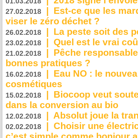
|
2018 signe l’envol
01.03.2018
|
Est-ce que les mar
27.02.2018
viser le zéro déchet ?
|
La peste soit des p
26.02.2018
|
Quel est le vrai coû
23.02.2018
|
Pêche responsable,
21.02.2018
bonnes pratiques ?
|
Eau NO : le nouvea
16.02.2018
cosmétiques
|
Biocoop veut souten
15.02.2018
dans la conversion au bio
|
Absolut joue la tr
12.02.2018
|
Choisir une électri
02.02.2018
c’est simple comme bonjour 