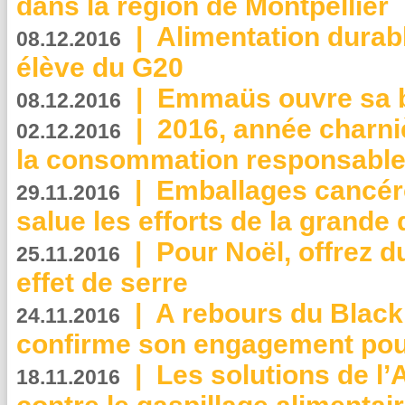
dans la région de Montpellier
|
Alimentation durab
08.12.2016
élève du G20
|
Emmaüs ouvre sa bo
08.12.2016
|
2016, année charni
02.12.2016
la consommation responsable
|
Emballages cancér
29.11.2016
salue les efforts de la grande 
|
Pour Noël, offrez d
25.11.2016
effet de serre
|
A rebours du Black
24.11.2016
confirme son engagement pour
|
Les solutions de l
18.11.2016