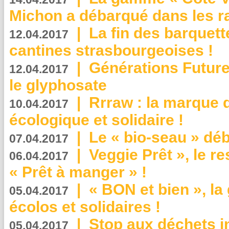
Michon a débarqué dans les r
|
La fin des barquett
12.04.2017
cantines strasbourgeoises !
|
Générations Future
12.04.2017
le glyphosate
|
Rrraw : la marque 
10.04.2017
écologique et solidaire !
|
Le « bio-seau » déb
07.04.2017
|
Veggie Prêt », le r
06.04.2017
« Prêt à manger » !
|
« BON et bien », l
05.04.2017
écolos et solidaires !
|
Stop aux déchets i
05.04.2017