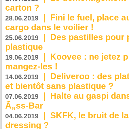
carton ?
|
Fini le fuel, place a
28.06.2019
cargo dans le voilier !
|
Des pastilles pour 
25.06.2019
plastique
|
Koovee : ne jetez p
19.06.2019
mangez-les !
|
Deliveroo : des pla
14.06.2019
et bientôt sans plastique ?
|
Halte au gaspi dan
07.06.2019
Ã„ss-Bar
|
SKFK, le bruit de l
04.06.2019
dressing ?