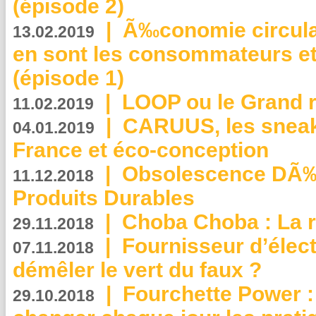
(épisode 2)
|
Ã‰conomie circulair
13.02.2019
en sont les consommateurs et
(épisode 1)
|
LOOP ou le Grand r
11.02.2019
|
CARUUS, les sneake
04.01.2019
France et éco-conception
|
Obsolescence DÃ
11.12.2018
Produits Durables
|
Choba Choba : La r
29.11.2018
|
Fournisseur d’élec
07.11.2018
démêler le vert du faux ?
|
Fourchette Power 
29.10.2018