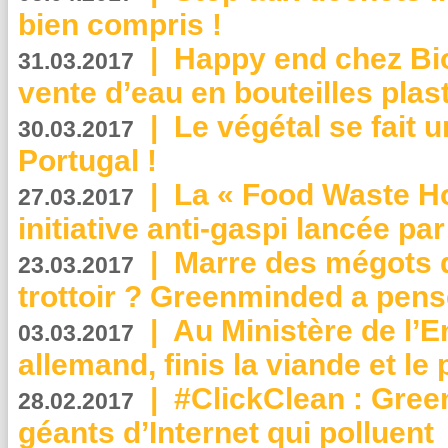
bien compris !
|
Happy end chez Bio
31.03.2017
vente d’eau en bouteilles plas
|
Le végétal se fait 
30.03.2017
Portugal !
|
La « Food Waste Hot
27.03.2017
initiative anti-gaspi lancée pa
|
Marre des mégots q
23.03.2017
trottoir ? Greenminded a pens
|
Au Ministère de l’
03.03.2017
allemand, finis la viande et le
|
#ClickClean : Gree
28.02.2017
géants d’Internet qui polluent