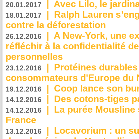
|
Avec Lilo, le jardin
20.01.2017
|
Ralph Lauren s’eng
18.01.2017
contre la déforestation
|
A New-York, une exp
26.12.2016
réfléchir à la confidentialité 
personnelles
|
Protéines durables 
23.12.2016
consommateurs d'Europe du 
|
Coop lance son bur
19.12.2016
|
Des cotons-tiges pa
14.12.2016
|
La purée Mousline 
14.12.2016
France
|
Locavorium : un s
13.12.2016