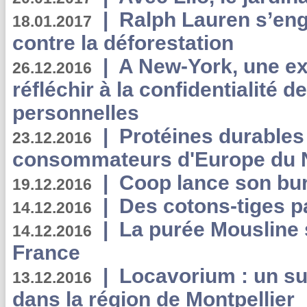
|
Ralph Lauren s’eng
18.01.2017
contre la déforestation
|
A New-York, une exp
26.12.2016
réfléchir à la confidentialité 
personnelles
|
Protéines durables 
23.12.2016
consommateurs d'Europe du 
|
Coop lance son bur
19.12.2016
|
Des cotons-tiges pa
14.12.2016
|
La purée Mousline 
14.12.2016
France
|
Locavorium : un s
13.12.2016
dans la région de Montpellier