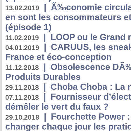
|
Ã‰conomie circulair
13.02.2019
en sont les consommateurs et
(épisode 1)
|
LOOP ou le Grand r
11.02.2019
|
CARUUS, les sneake
04.01.2019
France et éco-conception
|
Obsolescence DÃ
11.12.2018
Produits Durables
|
Choba Choba : La r
29.11.2018
|
Fournisseur d’élec
07.11.2018
démêler le vert du faux ?
|
Fourchette Power 
29.10.2018
changer chaque jour les prati