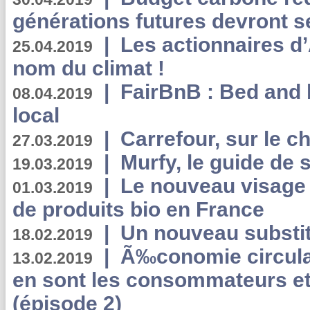
générations futures devront se
|
Les actionnaires 
25.04.2019
nom du climat !
|
FairBnB : Bed and 
08.04.2019
local
|
Carrefour, sur le c
27.03.2019
|
Murfy, le guide de 
19.03.2019
|
Le nouveau visag
01.03.2019
de produits bio en France
|
Un nouveau substit
18.02.2019
|
Ã‰conomie circulair
13.02.2019
en sont les consommateurs et
(épisode 2)