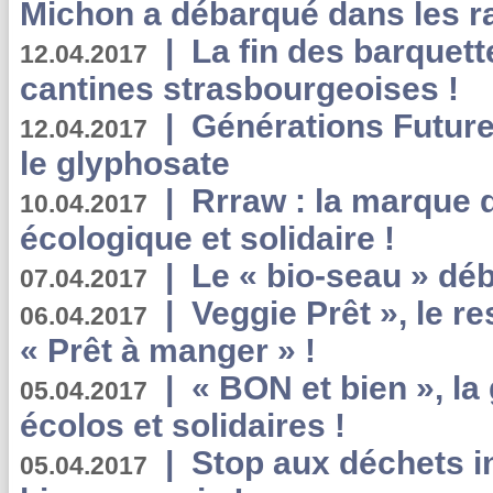
Michon a débarqué dans les r
|
La fin des barquett
12.04.2017
cantines strasbourgeoises !
|
Générations Future
12.04.2017
le glyphosate
|
Rrraw : la marque 
10.04.2017
écologique et solidaire !
|
Le « bio-seau » déb
07.04.2017
|
Veggie Prêt », le r
06.04.2017
« Prêt à manger » !
|
« BON et bien », l
05.04.2017
écolos et solidaires !
|
Stop aux déchets i
05.04.2017