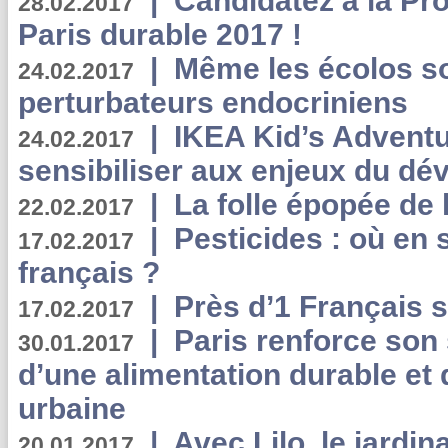
|
Candidatez à la Pr
28.02.2017
Paris durable 2017 !
|
Même les écolos s
24.02.2017
perturbateurs endocriniens
|
IKEA Kid’s Adventu
24.02.2017
sensibiliser aux enjeux du d
|
La folle épopée de 
22.02.2017
|
Pesticides : où en 
17.02.2017
français ?
|
Près d’1 Français su
17.02.2017
|
Paris renforce son
30.01.2017
d’une alimentation durable et 
urbaine
|
Avec Lilo, le jardin
20.01.2017