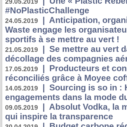
|
Une « Plastic Rebe
29.05.2019
#NoPlasticChallenge
|
Anticipation, organi
24.05.2019
Waste engage les organisate
sportifs à se mettre au vert !
|
Se mettre au vert da
21.05.2019
décollage des compagnies aé
|
Producteurs et co
17.05.2019
réconciliés grâce à Moyee cof
|
Sourcing is so in 
14.05.2019
engagements dans la mode du
|
Absolut Vodka, la 
09.05.2019
qui inspire la transparence
|
Budget carbone rédu
30.04.2019