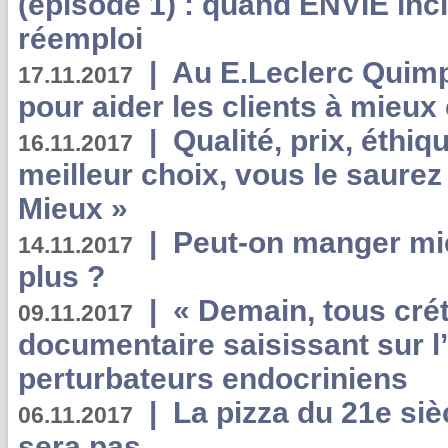
(épisode 1) : quand ENVIE inci
réemploi
|
Au E.Leclerc Quimp
17.11.2017
pour aider les clients à mie
|
Qualité, prix, éthiqu
16.11.2017
meilleur choix, vous le saure
Mieux »
|
Peut-on manger mi
14.11.2017
plus ?
|
« Demain, tous crét
09.11.2017
documentaire saisissant sur l
perturbateurs endocriniens
|
La pizza du 21e siè
06.11.2017
sera pas