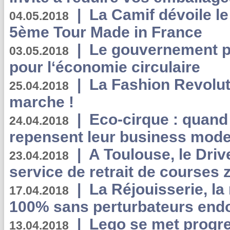
|
La Camif dévoile 
04.05.2018
5ème Tour Made in France
|
Le gouvernement p
03.05.2018
pour l‘économie circulaire
|
La Fashion Revolut
25.04.2018
marche !
|
Eco-cirque : quand
24.04.2018
repensent leur business mode
|
A Toulouse, le Driv
23.04.2018
service de retrait de courses 
|
La Réjouisserie, la
17.04.2018
100% sans perturbateurs end
|
Lego se met progr
13.04.2018