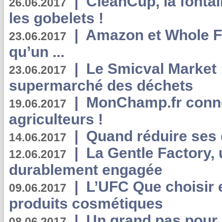
|
CleanCup, la fontai
26.06.2017
les gobelets !
|
Amazon et Whole F
23.06.2017
qu’un ...
|
Le Smicval Market :
23.06.2017
supermarché des déchets
|
MonChamp.fr conne
19.06.2017
agriculteurs !
|
Quand réduire ses 
14.06.2017
|
La Gentle Factory, 
12.06.2017
durablement engagée
|
L’UFC Que choisir e
09.06.2017
produits cosmétiques
|
Un grand pas pour 
08.06.2017