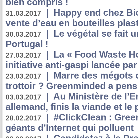
bien compris !
|
Happy end chez Bio
31.03.2017
vente d’eau en bouteilles plas
|
Le végétal se fait 
30.03.2017
Portugal !
|
La « Food Waste Hot
27.03.2017
initiative anti-gaspi lancée pa
|
Marre des mégots q
23.03.2017
trottoir ? Greenminded a pens
|
Au Ministère de l’
03.03.2017
allemand, finis la viande et le
|
#ClickClean : Gree
28.02.2017
géants d’Internet qui polluent