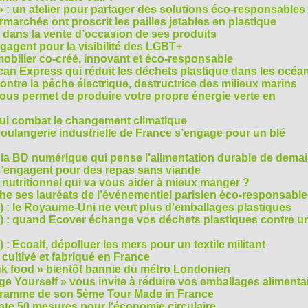
» : un atelier pour partager des solutions éco-responsables
archés ont proscrit les pailles jetables en plastique
 dans la vente d’occasion de ses produits
agent pour la visibilité des LGBT+
mobilier co-créé, innovant et éco-responsable
can Express qui réduit les déchets plastique dans les océa
ntre la pêche électrique, destructrice des milieux marins
 vous permet de produire votre propre énergie verte en
ui combat le changement climatique
boulangerie industrielle de France s’engage pour un blé
, la BD numérique qui pense l’alimentation durable de dema
s’engagent pour des repas sans viande
e nutritionnel qui va vous aider à mieux manger ?
che ses lauréats de l’événementiel parisien éco-responsable
3) : le Royaume-Uni ne veut plus d’emballages plastiques
 2) : quand Ecover échange vos déchets plastiques contre u
) : Ecoalf, dépolluer les mers pour un textile militant
cultivé et fabriqué en France
unk food » bientôt bannie du métro Londonien
e Yourself » vous invite à réduire vos emballages alimenta
ogramme de son 5ème Tour Made in France
te 50 mesures pour l‘économie circulaire