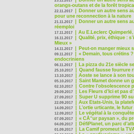
23.11.2017
orangs-outans et de la forêt tropica
|
Donner un autre sens au
22.11.2017
pour une reconnection à la nature
|
Donner un autre sens au 
21.11.2017
réemploi
|
Au E.Leclerc Quimperlé,
17.11.2017
|
Qualité, prix, éthique : 
16.11.2017
Mieux »
|
Peut-on manger mieux s
14.11.2017
|
« Demain, tous crétins ?
09.11.2017
endocriniens
|
La pizza du 21e siècle s
06.11.2017
|
Quand fausse fourrure ri
25.10.2017
|
Aoste se lance à son tou
13.10.2017
|
Saint Mamet donne un g
05.10.2017
|
Contre l’obsolescence p
02.10.2017
|
Les Fleurs d’Ici et pas d’
29.09.2017
|
Super U supprime 90 su
27.09.2017
|
Aux Etats-Unis, la plate
22.09.2017
|
L’ortie urticante, le futur
14.09.2017
|
Le végétal à la conquête
12.09.2017
|
« CÅ“ur paysan », du p
07.09.2017
|
DéfiPlanet, un parc d’at
04.09.2017
|
La Camif promeut la TVA
01.09.2017