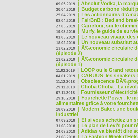
|
Absolut Vodka, la marque
09.05.2019
|
Budget carbone réduit pa
30.04.2019
|
Les actionnaires d’Amaz
25.04.2019
|
FairBnB : Bed and breakf
08.04.2019
|
Carrefour, sur le chemin
27.03.2019
|
Murfy, le guide de survi
19.03.2019
|
Le nouveau visage des 
01.03.2019
|
Un nouveau substitut au
18.02.2019
|
Ã‰conomie circulaire da
13.02.2019
(épisode 2)
|
Ã‰conomie circulaire da
13.02.2019
(épisode 1)
|
LOOP ou le Grand retour
11.02.2019
|
CARUUS, les sneakers qu
04.01.2019
|
Obsolescence DÃ‰prog
11.12.2018
|
Choba Choba : La révolu
29.11.2018
|
Fournisseur d’électricit
07.11.2018
|
Fourchette Power : le m
29.10.2018
alimentaires grâce à votre fourchet
|
Modern Baker, une boulan
18.09.2018
industriel
|
Et si vous achetiez un 
07.09.2018
|
Le plan de Levi’s pour 
31.08.2018
|
Adidas va bientôt dire a
24.08.2018
|
La Fashion Week d’Helsin
21.08.2018