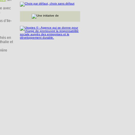
ne avec
s
s d’Ile-
hés en
thalie et
vière