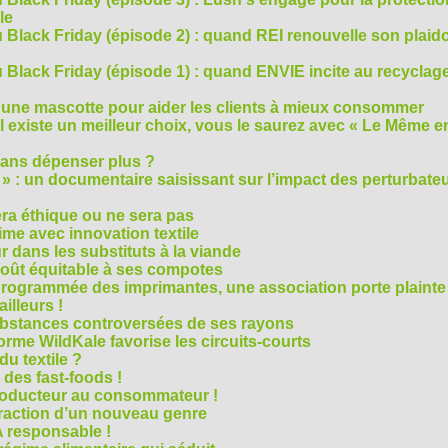
le
 Black Friday (épisode 2) : quand REI renouvelle son plaid
Black Friday (épisode 1) : quand ENVIE incite au recyclage
 une mascotte pour aider les clients à mieux consommer
s’il existe un meilleur choix, vous le saurez avec « Le Même e
ans dépenser plus ?
 » : un documentaire saisissant sur l’impact des perturbate
era éthique ou ne sera pas
me avec innovation textile
r dans les substituts à la viande
oût équitable à ses compotes
rogrammée des imprimantes, une association porte plainte
ailleurs !
bstances controversées de ses rayons
forme WildKale favorise les circuits-courts
 du textile ?
 des fast-foods !
roducteur au consommateur !
traction d’un nouveau genre
 responsable !