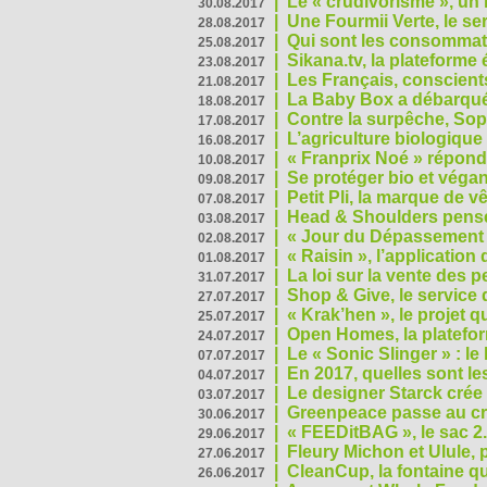
|
Le « crudivorisme », un 
30.08.2017
|
Une Fourmii Verte, le ser
28.08.2017
|
Qui sont les consommat
25.08.2017
|
Sikana.tv, la plateform
23.08.2017
|
Les Français, conscients
21.08.2017
|
La Baby Box a débarqué
18.08.2017
|
Contre la surpêche, Soph
17.08.2017
|
L’agriculture biologique
16.08.2017
|
« Franprix Noé » répond
10.08.2017
|
Se protéger bio et végan,
09.08.2017
|
Petit Pli, la marque de 
07.08.2017
|
Head & Shoulders pense
03.08.2017
|
« Jour du Dépassement Pl
02.08.2017
|
« Raisin », l’application 
01.08.2017
|
La loi sur la vente des 
31.07.2017
|
Shop & Give, le service q
27.07.2017
|
« Krak’hen », le projet 
25.07.2017
|
Open Homes, la plateform
24.07.2017
|
Le « Sonic Slinger » : l
07.07.2017
|
En 2017, quelles sont le
04.07.2017
|
Le designer Starck crée 
03.07.2017
|
Greenpeace passe au cri
30.06.2017
|
« FEEDitBAG », le sac 2.
29.06.2017
|
Fleury Michon et Ulule,
27.06.2017
|
CleanCup, la fontaine qui
26.06.2017