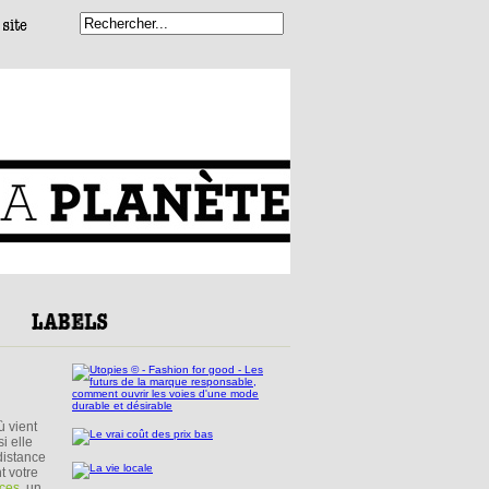
ù vient
i elle
distance
t votre
ces
, un