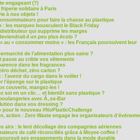
cte engageant (?)
riperie solidaire à Paris
e à nos objets !
consommateurs pour faire la chasse au plastique
 : les marques bousculent le Black Friday
 distributeur qui supprime les marges
eviendrait-il un peu plus écolo ?
 au « consommer moins » : les Français poursuivent leur
rmarché de l’alimentation plus saine ?
ui passe au crible vos vêtements
sparence dans les fragrances
éro déchet, zéro carton ?
t : l’avenir du cargo dans le voilier !
r l’éponge sur le plastique
os couverts, mangez-les !
ez soi en un clic… et bientôt sans plastique ?
 boulangeries avec Ã„ss-Bar
olution dans vos dressing ?
 » pour le nouveau #NoPlasticChallenge
ion, action : Zero Waste engage les organisateurs d’événem
es airs : le lent décollage des compagnies aériennes
teurs de café réconciliés grâce à Moyee coffee !
M poursuit ses engagements dans la mode durable