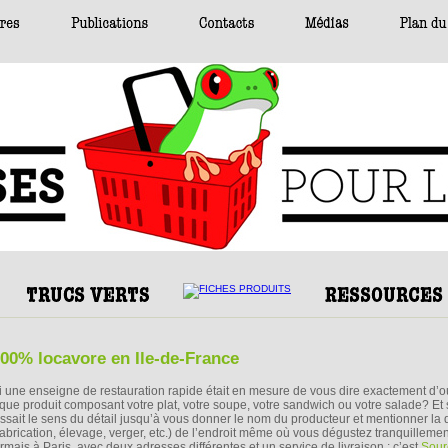
100% locavore en Ile-de-France
si une enseigne de restauration rapide était en mesure de vous dire exactement d’o
que produit composant votre plat, votre soupe, votre sandwich ou votre salade? Et s
ssait le sens du détail jusqu’à vous donner le nom du producteur et mentionner la 
fabrication, élevage, verger, etc.) de l’endroit même où vous dégustez tranquillemen
rmais à Paris, avec deux adresses différentes et un service de livraison : c’est
Sour