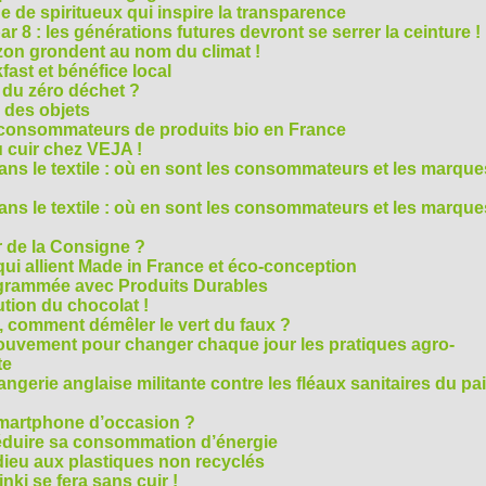
 de spiritueux qui inspire la transparence
r 8 : les générations futures devront se serrer la ceinture !
on grondent au nom du climat !
ast et bénéfice local
 du zéro déchet ?
e des objets
consommateurs de produits bio en France
 cuir chez VEJA !
ns le textile : où en sont les consommateurs et les marque
ns le textile : où en sont les consommateurs et les marque
 de la Consigne ?
i allient Made in France et éco-conception
rammée avec Produits Durables
tion du chocolat !
é, comment démêler le vert du faux ?
ouvement pour changer chaque jour les pratiques agro-
te
gerie anglaise militante contre les fléaux sanitaires du pa
smartphone d’occasion ?
réduire sa consommation d’énergie
dieu aux plastiques non recyclés
ki se fera sans cuir !