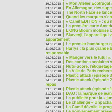
|
« Mon Atelier Ecofrugal 
10.08.2018
|
En Allemagne, des superm
03.08.2018
|
The North Face se lance
25.07.2018
|
Quand les marques s’eng
18.07.2018
|
« Camif EDITION » : du 
12.07.2018
|
La première carte Ameri
06.07.2018
|
L’ONG Bloom mobilise co
06.07.2018
|
Skavenji, l’appareil qui
04.07.2018
appartement
|
Le premier hamburger q
14.06.2018
|
Harrys : la plus grande 
11.06.2018
responsable
|
« Manger vers le futur »
08.06.2018
|
Des cantines scolaires 
07.06.2018
|
Nutri-Score, l’étiquetag
04.06.2018
|
La Ville de Paris recher
01.06.2018
|
Plastic attack (épisode 
31.05.2018
|
Plastic attack (épisode
24.05.2018
repas
|
Plastic attack (episode 1
23.05.2018
|
DAO : la marque de jean 
21.05.2018
|
La publicité pour la « j
18.05.2018
|
Le challenge « Unpackag
15.05.2018
|
La Camif dévoile le pr
04.05.2018
|
Le gouvernement présen
03.05.2018