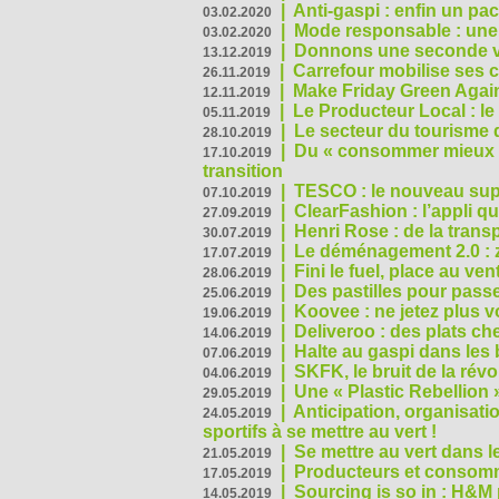
|
Anti-gaspi : enfin un pa
03.02.2020
|
Mode responsable : une f
03.02.2020
|
Donnons une seconde vi
13.12.2019
|
Carrefour mobilise ses 
26.11.2019
|
Make Friday Green Again
12.11.2019
|
Le Producteur Local : le
05.11.2019
|
Le secteur du tourisme d
28.10.2019
|
Du « consommer mieux »
17.10.2019
transition
|
TESCO : le nouveau supe
07.10.2019
|
ClearFashion : l’appli q
27.09.2019
|
Henri Rose : de la tran
30.07.2019
|
Le déménagement 2.0 : z
17.07.2019
|
Fini le fuel, place au ven
28.06.2019
|
Des pastilles pour passe
25.06.2019
|
Koovee : ne jetez plus v
19.06.2019
|
Deliveroo : des plats ch
14.06.2019
|
Halte au gaspi dans les
07.06.2019
|
SKFK, le bruit de la rév
04.06.2019
|
Une « Plastic Rebellion
29.05.2019
|
Anticipation, organisat
24.05.2019
sportifs à se mettre au vert !
|
Se mettre au vert dans l
21.05.2019
|
Producteurs et consomma
17.05.2019
|
Sourcing is so in : H&
14.05.2019