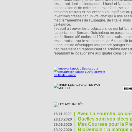
restaurant dont les fondateurs, Lionel et Nathalie
alimentation et de celle de leurs enfants, se sont
des produits frais et "sourcés" au plus près et au 
inventives créées par un vrai chef qui a usé ses 
méditerranéennes de l’Espagne, de l’Italie, mai
de-France.
Il restait à trouver les producteurs, ce qui fu
l’arboriculteur Bernard Guicheteau en passant par 
confectionné aÌ€ moins de 100km des cuisines de
restaurants et sur le site internet, ouÌ€ recueillir
Lionel est de développer leur propre potager So
naturellement en reproduisant ce schéma dans d’a
répandant le locavorisme aux quatre coins de l’
|
Avec La Fourche, co-crée
16.11.2020
|
Quelles sont vos idées
28.10.2020
|
Mes Courses pour la Pla
29.06.2020
|
BioDemain : la marque qu
19.02.2020