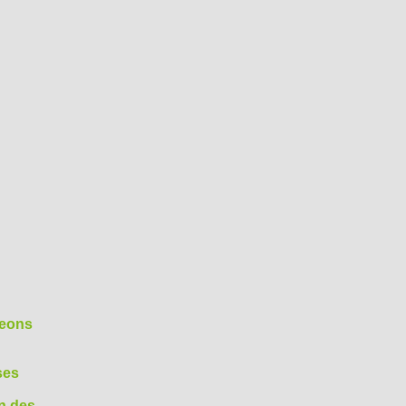
geons
ses
on des