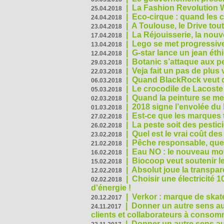
|
La Fashion Revolution 
25.04.2018
|
Eco-cirque : quand les 
24.04.2018
|
A Toulouse, le Drive tou
23.04.2018
|
La Réjouisserie, la nou
17.04.2018
|
Lego se met progressive
13.04.2018
|
G-star lance un jean éth
12.04.2018
|
Botanic s’attaque aux pe
29.03.2018
|
Veja fait un pas de plus
22.03.2018
|
Quand BlackRock veut do
06.03.2018
|
Le crocodile de Lacost
05.03.2018
|
Quand la peinture se met
02.03.2018
|
2018 signe l’envolée du
01.03.2018
|
Est-ce que les marques t
27.02.2018
|
La peste soit des pestic
26.02.2018
|
Quel est le vrai coût des
23.02.2018
|
Pêche responsable, quel
21.02.2018
|
Eau NO : le nouveau mo
16.02.2018
|
Biocoop veut soutenir le
15.02.2018
|
Absolut joue la transp
12.02.2018
|
Choisir une électricité
02.02.2018
d'énergie !
|
Verkor : marque de ska
20.12.2017
|
Donner un autre sens au 
24.11.2017
clients et collaborateurs à conso
|
Donner un autre sens au