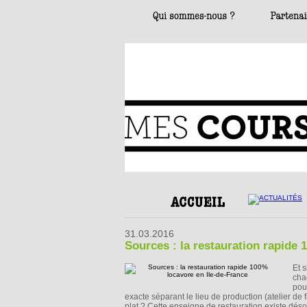
31.03.2016
Sources : la restauration rapide 
Et 
cha
pou
exacte séparant le lieu de production (atelier de 
plat ? Cette enseigne de restauration existe déso