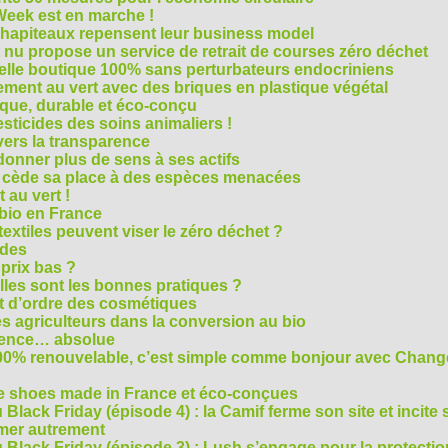
Week est en marche !
chapiteaux repensent leur business model
t nu propose un service de retrait de courses zéro déchet
velle boutique 100% sans perturbateurs endocriniens
ment au vert avec des briques en plastique végétal
ique, durable et éco-conçu
sticides des soins animaliers !
 vers la transparence
nner plus de sens à ses actifs
e cède sa place à des espèces menacées
 au vert !
 bio en France
extiles peuvent viser le zéro déchet ?
ides
 prix bas ?
les sont les bonnes pratiques ?
t d’ordre des cosmétiques
s agriculteurs dans la conversion au bio
arence… absolue
 100% renouvelable, c’est simple comme bonjour avec Chan
te shoes made in France et éco-conçues
Black Friday (épisode 4) : la Camif ferme son site et incite 
mmer autrement
 Black Friday (épisode 3) : Lush s’engage pour la protecti