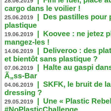
28.06.2019
cargo dans le voilier !
|
Des pastilles pour 
25.06.2019
plastique
|
Koovee : ne jetez p
19.06.2019
mangez-les !
|
Deliveroo : des pla
14.06.2019
et bientôt sans plastique ?
|
Halte au gaspi dan
07.06.2019
Ã„ss-Bar
|
SKFK, le bruit de l
04.06.2019
dressing ?
|
Une « Plastic Rebe
29.05.2019
#NoPlasticChallenge