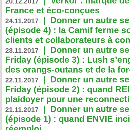
|
Verkor : marque de
20.12.2017
France et éco-conçues
|
Donner un autre se
24.11.2017
(épisode 4) : la Camif ferme so
clients et collaborateurs à 
|
Donner un autre se
23.11.2017
Friday (épisode 3) : Lush s’en
des orangs-outans et de la for
|
Donner un autre se
22.11.2017
Friday (épisode 2) : quand RE
plaidoyer pour une reconnecti
|
Donner un autre se
21.11.2017
(épisode 1) : quand ENVIE inci
réemploi