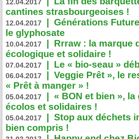
|
La fin des barquett
12.04.2017
cantines strasbourgeoises !
|
Générations Future
12.04.2017
le glyphosate
|
Rrraw : la marque 
10.04.2017
écologique et solidaire !
|
Le « bio-seau » déb
07.04.2017
|
Veggie Prêt », le r
06.04.2017
« Prêt à manger » !
|
« BON et bien », l
05.04.2017
écolos et solidaires !
|
Stop aux déchets i
05.04.2017
bien compris !
|
Happy end chez Bio