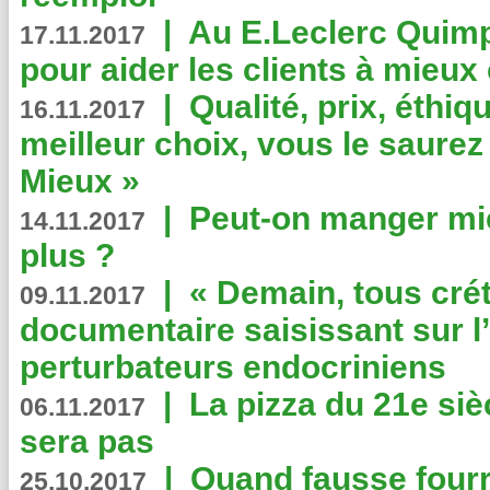
|
Au E.Leclerc Quimp
17.11.2017
pour aider les clients à mie
|
Qualité, prix, éthiqu
16.11.2017
meilleur choix, vous le saure
Mieux »
|
Peut-on manger mi
14.11.2017
plus ?
|
« Demain, tous crét
09.11.2017
documentaire saisissant sur l
perturbateurs endocriniens
|
La pizza du 21e siè
06.11.2017
sera pas
|
Quand fausse fourr
25.10.2017