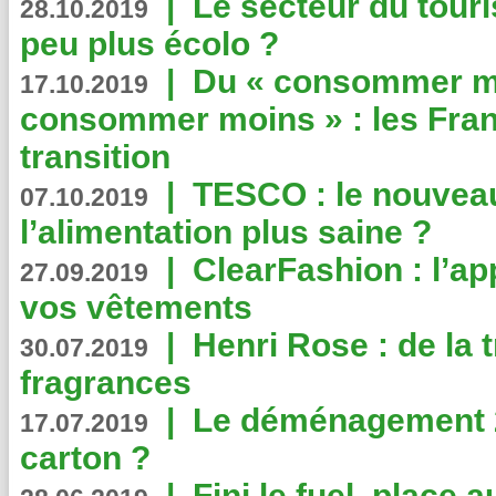
|
Le secteur du touri
28.10.2019
peu plus écolo ?
|
Du « consommer mi
17.10.2019
consommer moins » : les Fran
transition
|
TESCO : le nouvea
07.10.2019
l’alimentation plus saine ?
|
ClearFashion : l’ap
27.09.2019
vos vêtements
|
Henri Rose : de la
30.07.2019
fragrances
|
Le déménagement 2.
17.07.2019
carton ?
|
Fini le fuel, place a