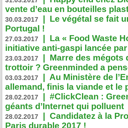
31.03.2017
vente d’eau en bouteilles plas
|
Le végétal se fait 
30.03.2017
Portugal !
|
La « Food Waste Hot
27.03.2017
initiative anti-gaspi lancée pa
|
Marre des mégots q
23.03.2017
trottoir ? Greenminded a pens
|
Au Ministère de l’
03.03.2017
allemand, finis la viande et le
|
#ClickClean : Gree
28.02.2017
géants d’Internet qui polluent
|
Candidatez à la Pr
28.02.2017
Paris durable 2017 !