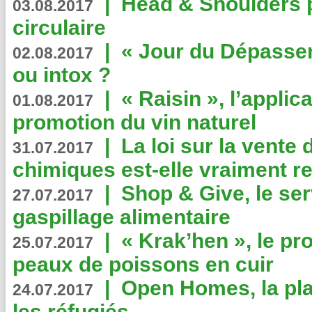
|
Head & Shoulders
03.08.2017
circulaire
|
« Jour du Dépassem
02.08.2017
ou intox ?
|
« Raisin », l’applica
01.08.2017
promotion du vin naturel
|
La loi sur la vente
31.07.2017
chimiques est-elle vraiment r
|
Shop & Give, le serv
27.07.2017
gaspillage alimentaire
|
« Krak’hen », le pr
25.07.2017
peaux de poissons en cuir
|
Open Homes, la pla
24.07.2017
les réfugiés