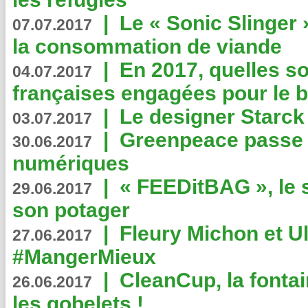
|
Le « Sonic Slinger »
07.07.2017
la consommation de viande
|
En 2017, quelles so
04.07.2017
françaises engagées pour le b
|
Le designer Starck 
03.07.2017
|
Greenpeace passe a
30.06.2017
numériques
|
« FEEDitBAG », le s
29.06.2017
son potager
|
Fleury Michon et Ul
27.06.2017
#MangerMieux
|
CleanCup, la fontai
26.06.2017
les gobelets !