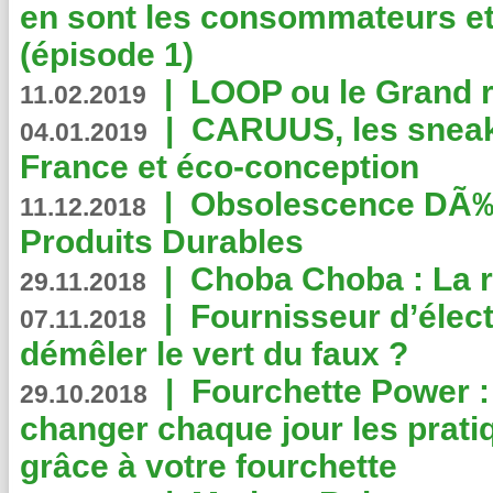
en sont les consommateurs et
(épisode 1)
|
LOOP ou le Grand r
11.02.2019
|
CARUUS, les sneake
04.01.2019
France et éco-conception
|
Obsolescence DÃ
11.12.2018
Produits Durables
|
Choba Choba : La r
29.11.2018
|
Fournisseur d’élec
07.11.2018
démêler le vert du faux ?
|
Fourchette Power 
29.10.2018
changer chaque jour les prati
grâce à votre fourchette