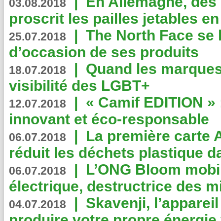
|
En Allemagne, des
03.08.2018
proscrit les pailles jetables e
|
The North Face se 
25.07.2018
d’occasion de ses produits
|
Quand les marques
18.07.2018
visibilité des LGBT+
|
« Camif EDITION » :
12.07.2018
innovant et éco-responsable
|
La première carte 
06.07.2018
réduit les déchets plastique 
|
L’ONG Bloom mobil
06.07.2018
électrique, destructrice des m
|
Skavenji, l’apparei
04.07.2018
produire votre propre énergie