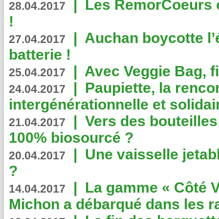
|
Les RemorCoeurs on
28.04.2017
!
|
Auchan boycotte l’
27.04.2017
batterie !
|
Avec Veggie Bag, fi
25.04.2017
|
Paupiette, la renco
24.04.2017
intergénérationnelle et solidair
|
Vers des bouteilles
21.04.2017
100% biosourcé ?
|
Une vaisselle jeta
20.04.2017
?
|
La gamme « Côté Vé
14.04.2017
Michon a débarqué dans les r