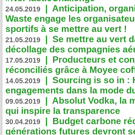
|
Anticipation, organi
24.05.2019
Waste engage les organisate
sportifs à se mettre au vert !
|
Se mettre au vert da
21.05.2019
décollage des compagnies aé
|
Producteurs et co
17.05.2019
réconciliés grâce à Moyee cof
|
Sourcing is so in 
14.05.2019
engagements dans la mode du
|
Absolut Vodka, la 
09.05.2019
qui inspire la transparence
|
Budget carbone rédu
30.04.2019
générations futures devront se