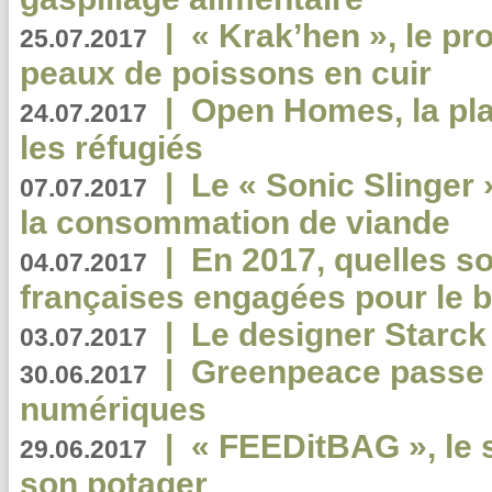
|
« Krak’hen », le pr
25.07.2017
peaux de poissons en cuir
|
Open Homes, la pla
24.07.2017
les réfugiés
|
Le « Sonic Slinger »
07.07.2017
la consommation de viande
|
En 2017, quelles so
04.07.2017
françaises engagées pour le b
|
Le designer Starck 
03.07.2017
|
Greenpeace passe a
30.06.2017
numériques
|
« FEEDitBAG », le s
29.06.2017
son potager