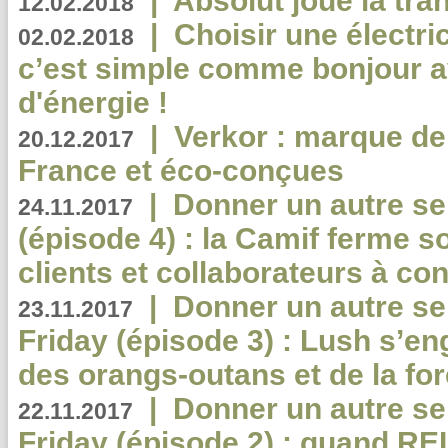
|
Absolut joue la tr
12.02.2018
|
Choisir une électri
02.02.2018
c’est simple comme bonjour 
d'énergie !
|
Verkor : marque de
20.12.2017
France et éco-conçues
|
Donner un autre se
24.11.2017
(épisode 4) : la Camif ferme so
clients et collaborateurs à 
|
Donner un autre se
23.11.2017
Friday (épisode 3) : Lush s’en
des orangs-outans et de la for
|
Donner un autre se
22.11.2017
Friday (épisode 2) : quand RE