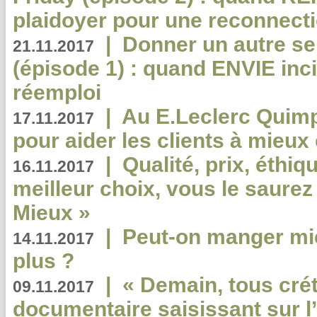
plaidoyer pour une reconnecti
|
Donner un autre se
21.11.2017
(épisode 1) : quand ENVIE inci
réemploi
|
Au E.Leclerc Quimp
17.11.2017
pour aider les clients à mie
|
Qualité, prix, éthiqu
16.11.2017
meilleur choix, vous le saure
Mieux »
|
Peut-on manger mi
14.11.2017
plus ?
|
« Demain, tous crét
09.11.2017
documentaire saisissant sur l