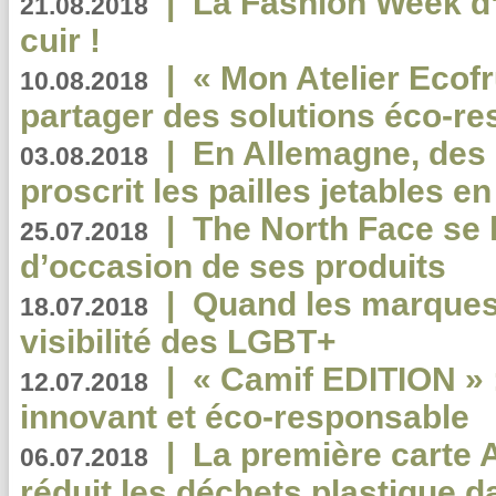
|
La Fashion Week d’
21.08.2018
cuir !
|
« Mon Atelier Ecofr
10.08.2018
partager des solutions éco-r
|
En Allemagne, des
03.08.2018
proscrit les pailles jetables e
|
The North Face se 
25.07.2018
d’occasion de ses produits
|
Quand les marques
18.07.2018
visibilité des LGBT+
|
« Camif EDITION » :
12.07.2018
innovant et éco-responsable
|
La première carte 
06.07.2018
réduit les déchets plastique 