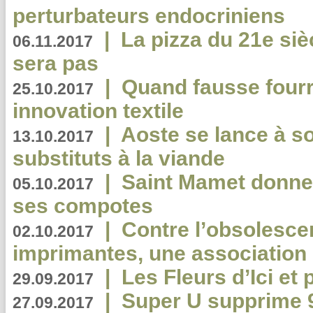
perturbateurs endocriniens
|
La pizza du 21e siè
06.11.2017
sera pas
|
Quand fausse fourr
25.10.2017
innovation textile
|
Aoste se lance à so
13.10.2017
substituts à la viande
|
Saint Mamet donne 
05.10.2017
ses compotes
|
Contre l’obsolesc
02.10.2017
imprimantes, une association 
|
Les Fleurs d’Ici et p
29.09.2017
|
Super U supprime 
27.09.2017