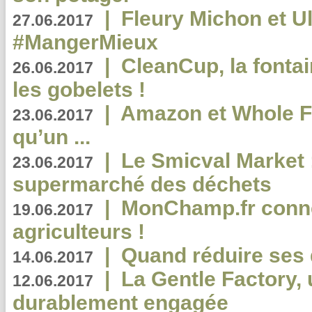
|
Fleury Michon et Ul
27.06.2017
#MangerMieux
|
CleanCup, la fontai
26.06.2017
les gobelets !
|
Amazon et Whole F
23.06.2017
qu’un ...
|
Le Smicval Market :
23.06.2017
supermarché des déchets
|
MonChamp.fr conne
19.06.2017
agriculteurs !
|
Quand réduire ses 
14.06.2017
|
La Gentle Factory, 
12.06.2017
durablement engagée