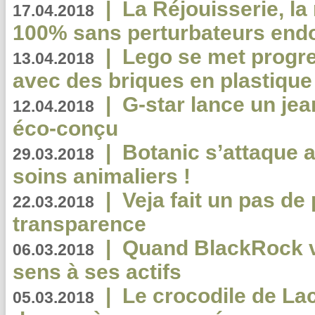
|
La Réjouisserie, la
17.04.2018
100% sans perturbateurs end
|
Lego se met progr
13.04.2018
avec des briques en plastique
|
G-star lance un jea
12.04.2018
éco-conçu
|
Botanic s’attaque 
29.03.2018
soins animaliers !
|
Veja fait un pas de 
22.03.2018
transparence
|
Quand BlackRock v
06.03.2018
sens à ses actifs
|
Le crocodile de La
05.03.2018