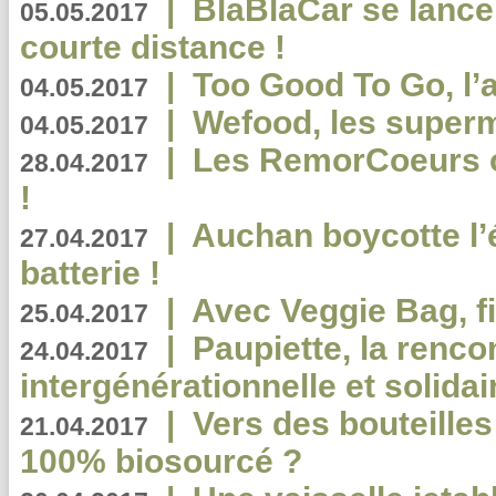
|
BlaBlaCar se lance
05.05.2017
courte distance !
|
Too Good To Go, l’a
04.05.2017
|
Wefood, les superm
04.05.2017
|
Les RemorCoeurs on
28.04.2017
!
|
Auchan boycotte l’
27.04.2017
batterie !
|
Avec Veggie Bag, fi
25.04.2017
|
Paupiette, la renco
24.04.2017
intergénérationnelle et solidair
|
Vers des bouteilles
21.04.2017
100% biosourcé ?