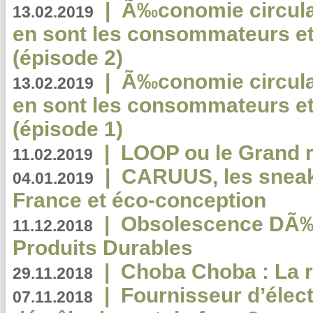
|
Ã‰conomie circulair
13.02.2019
en sont les consommateurs et
(épisode 2)
|
Ã‰conomie circulair
13.02.2019
en sont les consommateurs et
(épisode 1)
|
LOOP ou le Grand r
11.02.2019
|
CARUUS, les sneake
04.01.2019
France et éco-conception
|
Obsolescence DÃ
11.12.2018
Produits Durables
|
Choba Choba : La r
29.11.2018
|
Fournisseur d’élec
07.11.2018