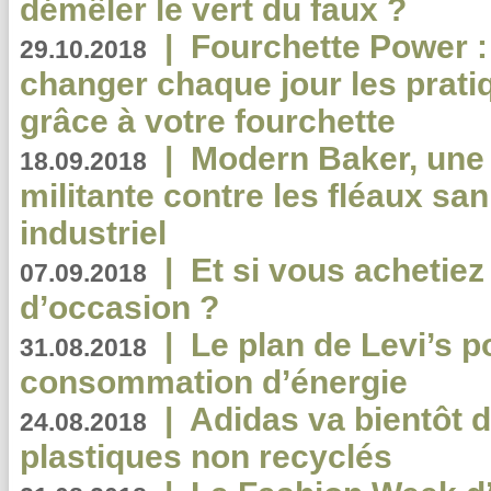
démêler le vert du faux ?
|
Fourchette Power 
29.10.2018
changer chaque jour les prati
grâce à votre fourchette
|
Modern Baker, une 
18.09.2018
militante contre les fléaux san
industriel
|
Et si vous achetie
07.09.2018
d’occasion ?
|
Le plan de Levi’s p
31.08.2018
consommation d’énergie
|
Adidas va bientôt d
24.08.2018
plastiques non recyclés