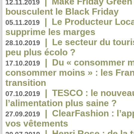
|
Make Friday Green 
12.11.2019
bousculent le Black Friday
|
Le Producteur Local
05.11.2019
supprime les marges
|
Le secteur du touri
28.10.2019
peu plus écolo ?
|
Du « consommer mi
17.10.2019
consommer moins » : les Fran
transition
|
TESCO : le nouvea
07.10.2019
l’alimentation plus saine ?
|
ClearFashion : l’ap
27.09.2019
vos vêtements
|
Henri Rose : de la