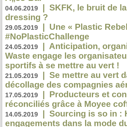
|
SKFK, le bruit de l
04.06.2019
dressing ?
|
Une « Plastic Rebe
29.05.2019
#NoPlasticChallenge
|
Anticipation, organi
24.05.2019
Waste engage les organisate
sportifs à se mettre au vert !
|
Se mettre au vert da
21.05.2019
décollage des compagnies aé
|
Producteurs et co
17.05.2019
réconciliés grâce à Moyee cof
|
Sourcing is so in 
14.05.2019
engagements dans la mode du