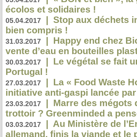
écolos et solidaires !
|
Stop aux déchets i
05.04.2017
bien compris !
|
Happy end chez Bio
31.03.2017
vente d’eau en bouteilles plas
|
Le végétal se fait 
30.03.2017
Portugal !
|
La « Food Waste Hot
27.03.2017
initiative anti-gaspi lancée pa
|
Marre des mégots q
23.03.2017
trottoir ? Greenminded a pens
|
Au Ministère de l’
03.03.2017
allemand, finis la viande et le