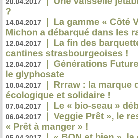
|
Une vaisselle jeta
20.04.2017
?
|
La gamme « Côté Vé
14.04.2017
Michon a débarqué dans les r
|
La fin des barquett
12.04.2017
cantines strasbourgeoises !
|
Générations Future
12.04.2017
le glyphosate
|
Rrraw : la marque 
10.04.2017
écologique et solidaire !
|
Le « bio-seau » déb
07.04.2017
|
Veggie Prêt », le r
06.04.2017
« Prêt à manger » !
|
« BON et bien », l
05.04.2017