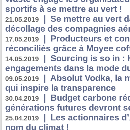
sportifs à se mettre au vert !
|
Se mettre au vert da
21.05.2019
décollage des compagnies aé
|
Producteurs et co
17.05.2019
réconciliés grâce à Moyee cof
|
Sourcing is so in 
14.05.2019
engagements dans la mode du
|
Absolut Vodka, la 
09.05.2019
qui inspire la transparence
|
Budget carbone rédu
30.04.2019
générations futures devront se
|
Les actionnaires 
25.04.2019
nom du climat !