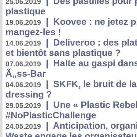
|
Des pastilles pour 
25.06.2019
plastique
|
Koovee : ne jetez p
19.06.2019
mangez-les !
|
Deliveroo : des pla
14.06.2019
et bientôt sans plastique ?
|
Halte au gaspi dan
07.06.2019
Ã„ss-Bar
|
SKFK, le bruit de l
04.06.2019
dressing ?
|
Une « Plastic Rebe
29.05.2019
#NoPlasticChallenge
|
Anticipation, organi
24.05.2019
Waste engage les organisate