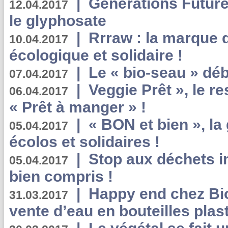
|
Générations Future
12.04.2017
le glyphosate
|
Rrraw : la marque 
10.04.2017
écologique et solidaire !
|
Le « bio-seau » déb
07.04.2017
|
Veggie Prêt », le r
06.04.2017
« Prêt à manger » !
|
« BON et bien », l
05.04.2017
écolos et solidaires !
|
Stop aux déchets i
05.04.2017
bien compris !
|
Happy end chez Bio
31.03.2017
vente d’eau en bouteilles plas