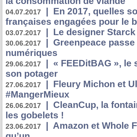
la consommation de viande
|
En 2017, quelles so
04.07.2017
françaises engagées pour le b
|
Le designer Starck 
03.07.2017
|
Greenpeace passe a
30.06.2017
numériques
|
« FEEDitBAG », le s
29.06.2017
son potager
|
Fleury Michon et Ul
27.06.2017
#MangerMieux
|
CleanCup, la fontai
26.06.2017
les gobelets !
|
Amazon et Whole F
23.06.2017
qu’un ...