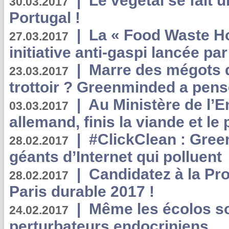
|
Le végétal se fait 
30.03.2017
Portugal !
|
La « Food Waste Hot
27.03.2017
initiative anti-gaspi lancée pa
|
Marre des mégots q
23.03.2017
trottoir ? Greenminded a pens
|
Au Ministère de l’
03.03.2017
allemand, finis la viande et le
|
#ClickClean : Gree
28.02.2017
géants d’Internet qui polluent
|
Candidatez à la Pr
28.02.2017
Paris durable 2017 !
|
Même les écolos s
24.02.2017
perturbateurs endocriniens