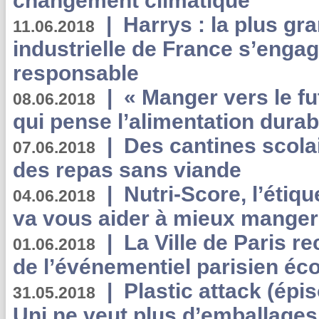
changement climatique
|
Harrys : la plus gr
11.06.2018
industrielle de France s’engag
responsable
|
« Manger vers le fu
08.06.2018
qui pense l’alimentation dura
|
Des cantines scola
07.06.2018
des repas sans viande
|
Nutri-Score, l’étiqu
04.06.2018
va vous aider à mieux manger
|
La Ville de Paris r
01.06.2018
de l’événementiel parisien éc
|
Plastic attack (épi
31.05.2018
Uni ne veut plus d’emballages