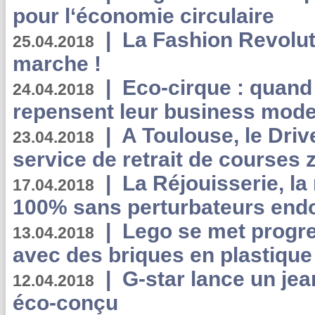
pour l‘économie circulaire
|
La Fashion Revolut
25.04.2018
marche !
|
Eco-cirque : quand
24.04.2018
repensent leur business mode
|
A Toulouse, le Driv
23.04.2018
service de retrait de courses 
|
La Réjouisserie, la
17.04.2018
100% sans perturbateurs end
|
Lego se met progr
13.04.2018
avec des briques en plastique
|
G-star lance un jea
12.04.2018
éco-conçu