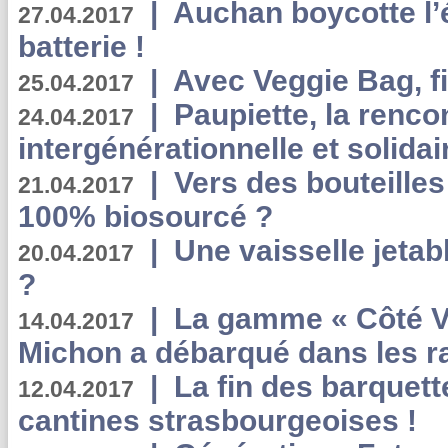
|
Auchan boycotte l’
27.04.2017
batterie !
|
Avec Veggie Bag, fi
25.04.2017
|
Paupiette, la renco
24.04.2017
intergénérationnelle et solidair
|
Vers des bouteilles
21.04.2017
100% biosourcé ?
|
Une vaisselle jeta
20.04.2017
?
|
La gamme « Côté Vé
14.04.2017
Michon a débarqué dans les r
|
La fin des barquett
12.04.2017
cantines strasbourgeoises !