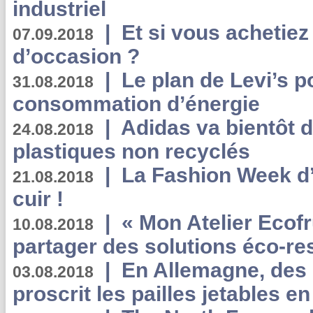
industriel
|
Et si vous achetie
07.09.2018
d’occasion ?
|
Le plan de Levi’s p
31.08.2018
consommation d’énergie
|
Adidas va bientôt d
24.08.2018
plastiques non recyclés
|
La Fashion Week d’
21.08.2018
cuir !
|
« Mon Atelier Ecofr
10.08.2018
partager des solutions éco-r
|
En Allemagne, des
03.08.2018
proscrit les pailles jetables e