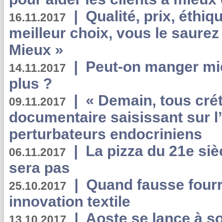
|
Qualité, prix, éthiqu
16.11.2017
meilleur choix, vous le saure
Mieux »
|
Peut-on manger mi
14.11.2017
plus ?
|
« Demain, tous crét
09.11.2017
documentaire saisissant sur l
perturbateurs endocriniens
|
La pizza du 21e siè
06.11.2017
sera pas
|
Quand fausse fourr
25.10.2017
innovation textile
|
Aoste se lance à so
13.10.2017