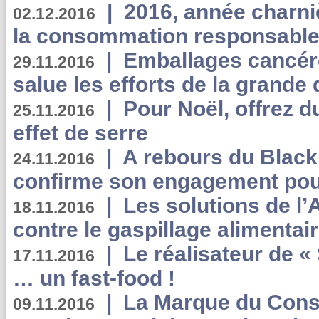
|
2016, année charni
02.12.2016
la consommation responsable
|
Emballages cancér
29.11.2016
salue les efforts de la grande 
|
Pour Noël, offrez d
25.11.2016
effet de serre
|
A rebours du Black
24.11.2016
confirme son engagement pour
|
Les solutions de l
18.11.2016
contre le gaspillage alimentair
|
Le réalisateur de «
17.11.2016
… un fast-food !
|
La Marque du Con
09.11.2016