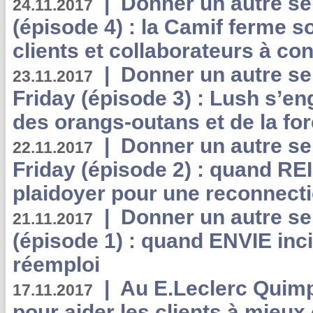
|
Donner un autre se
24.11.2017
(épisode 4) : la Camif ferme so
clients et collaborateurs à 
|
Donner un autre se
23.11.2017
Friday (épisode 3) : Lush s’en
des orangs-outans et de la for
|
Donner un autre se
22.11.2017
Friday (épisode 2) : quand RE
plaidoyer pour une reconnecti
|
Donner un autre se
21.11.2017
(épisode 1) : quand ENVIE inci
réemploi
|
Au E.Leclerc Quimp
17.11.2017
pour aider les clients à mie