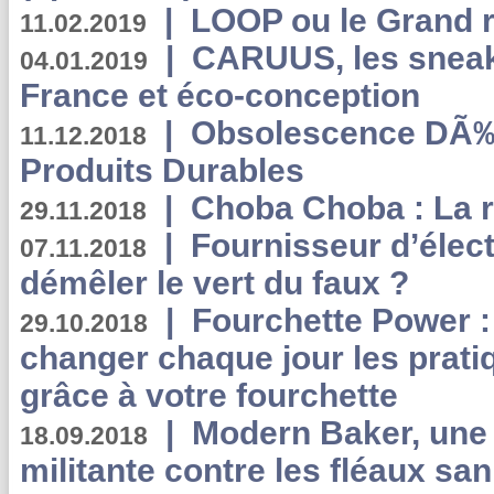
|
LOOP ou le Grand r
11.02.2019
|
CARUUS, les sneake
04.01.2019
France et éco-conception
|
Obsolescence DÃ
11.12.2018
Produits Durables
|
Choba Choba : La r
29.11.2018
|
Fournisseur d’élec
07.11.2018
démêler le vert du faux ?
|
Fourchette Power 
29.10.2018
changer chaque jour les prati
grâce à votre fourchette
|
Modern Baker, une 
18.09.2018
militante contre les fléaux san