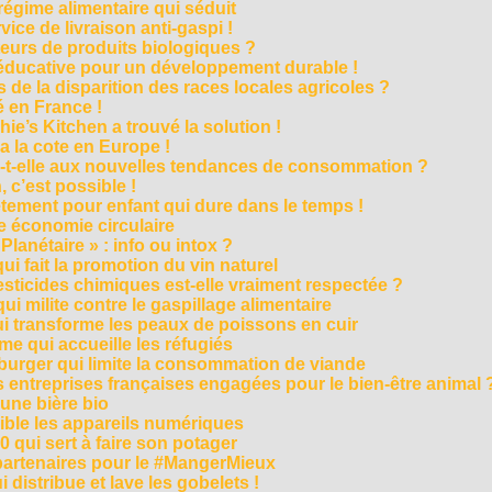
régime alimentaire qui séduit
vice de livraison anti-gaspi !
eurs de produits biologiques ?
e éducative pour un développement durable !
 de la disparition des races locales agricoles ?
 en France !
ie’s Kitchen a trouvé la solution !
 a la cote en Europe !
-t-elle aux nouvelles tendances de consommation ?
 c’est possible !
vêtement pour enfant qui dure dans le temps !
 économie circulaire
anétaire » : info ou intox ?
qui fait la promotion du vin naturel
pesticides chimiques est-elle vraiment respectée ?
ui milite contre le gaspillage alimentaire
qui transforme les peaux de poissons en cuir
e qui accueille les réfugiés
e burger qui limite la consommation de viande
s entreprises françaises engagées pour le bien-être animal 
une bière bio
ble les appareils numériques
0 qui sert à faire son potager
 partenaires pour le #MangerMieux
 distribue et lave les gobelets !