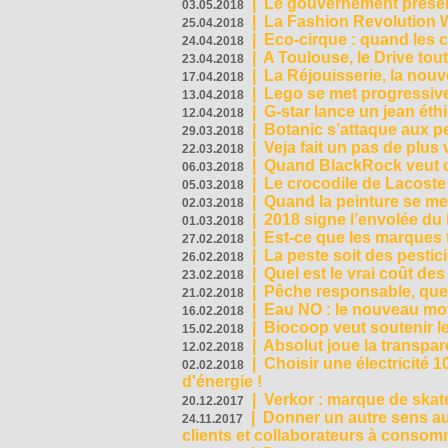
|
Le gouvernement présen
03.05.2018
|
La Fashion Revolution 
25.04.2018
|
Eco-cirque : quand les 
24.04.2018
|
A Toulouse, le Drive tou
23.04.2018
|
La Réjouisserie, la nou
17.04.2018
|
Lego se met progressive
13.04.2018
|
G-star lance un jean éth
12.04.2018
|
Botanic s’attaque aux pe
29.03.2018
|
Veja fait un pas de plus
22.03.2018
|
Quand BlackRock veut do
06.03.2018
|
Le crocodile de Lacost
05.03.2018
|
Quand la peinture se met
02.03.2018
|
2018 signe l’envolée du
01.03.2018
|
Est-ce que les marques t
27.02.2018
|
La peste soit des pestic
26.02.2018
|
Quel est le vrai coût des
23.02.2018
|
Pêche responsable, quel
21.02.2018
|
Eau NO : le nouveau mo
16.02.2018
|
Biocoop veut soutenir le
15.02.2018
|
Absolut joue la transp
12.02.2018
|
Choisir une électricité
02.02.2018
d'énergie !
|
Verkor : marque de ska
20.12.2017
|
Donner un autre sens au 
24.11.2017
clients et collaborateurs à conso