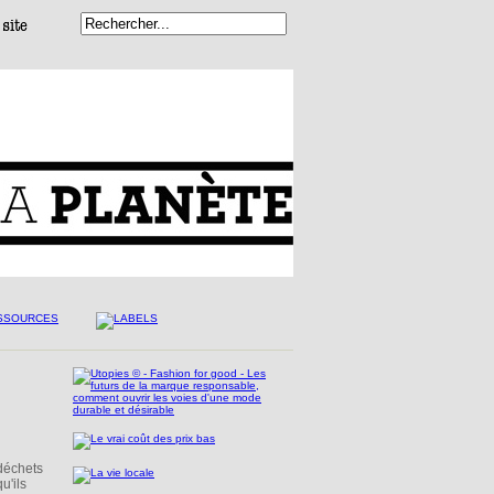
-déchets
u'ils