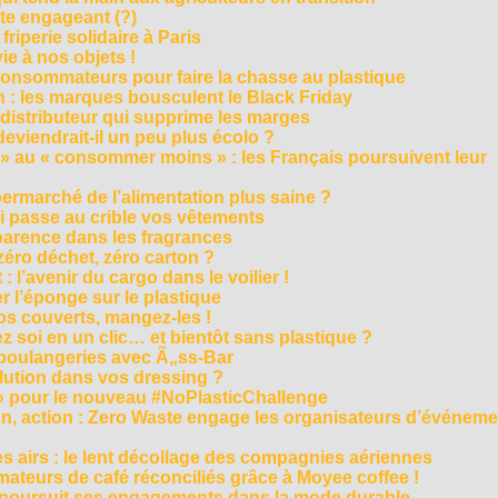
cte engageant (?)
riperie solidaire à Paris
e à nos objets !
consommateurs pour faire la chasse au plastique
 : les marques bousculent le Black Friday
 distributeur qui supprime les marges
eviendrait-il un peu plus écolo ?
 au « consommer moins » : les Français poursuivent leur
rmarché de l’alimentation plus saine ?
ui passe au crible vos vêtements
sparence dans les fragrances
éro déchet, zéro carton ?
t : l’avenir du cargo dans le voilier !
r l’éponge sur le plastique
os couverts, mangez-les !
ez soi en un clic… et bientôt sans plastique ?
 boulangeries avec Ã„ss-Bar
olution dans vos dressing ?
 » pour le nouveau #NoPlasticChallenge
ion, action : Zero Waste engage les organisateurs d’événem
es airs : le lent décollage des compagnies aériennes
teurs de café réconciliés grâce à Moyee coffee !
M poursuit ses engagements dans la mode durable