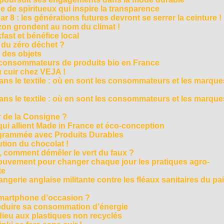
 de spiritueux qui inspire la transparence
r 8 : les générations futures devront se serrer la ceinture !
on grondent au nom du climat !
ast et bénéfice local
 du zéro déchet ?
e des objets
consommateurs de produits bio en France
 cuir chez VEJA !
ns le textile : où en sont les consommateurs et les marque
ns le textile : où en sont les consommateurs et les marque
 de la Consigne ?
i allient Made in France et éco-conception
rammée avec Produits Durables
tion du chocolat !
é, comment démêler le vert du faux ?
ouvement pour changer chaque jour les pratiques agro-
te
gerie anglaise militante contre les fléaux sanitaires du pa
smartphone d’occasion ?
réduire sa consommation d’énergie
dieu aux plastiques non recyclés