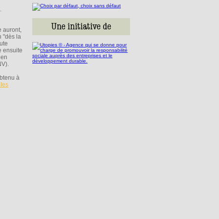
.
 auront,
n "dès la
oute
e ensuite
 en
NV).
obtenu à
ules