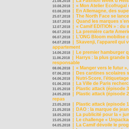
|
La Fashion Week d’Helsin
21.08.2018
|
« Mon Atelier Ecofrugal 
10.08.2018
|
En Allemagne, des superm
03.08.2018
|
The North Face se lance
25.07.2018
|
Quand les marques s’eng
18.07.2018
|
« Camif EDITION » : du 
12.07.2018
|
La première carte Ameri
06.07.2018
|
L’ONG Bloom mobilise co
06.07.2018
|
Skavenji, l’appareil qui
04.07.2018
appartement
|
Le premier hamburger q
14.06.2018
|
Harrys : la plus grande 
11.06.2018
responsable
|
« Manger vers le futur »
08.06.2018
|
Des cantines scolaires 
07.06.2018
|
Nutri-Score, l’étiquetag
04.06.2018
|
La Ville de Paris recher
01.06.2018
|
Plastic attack (épisode 
31.05.2018
|
Plastic attack (épisode
24.05.2018
repas
|
Plastic attack (episode 1
23.05.2018
|
DAO : la marque de jean 
21.05.2018
|
La publicité pour la « j
18.05.2018
|
Le challenge « Unpackag
15.05.2018
|
La Camif dévoile le pr
04.05.2018