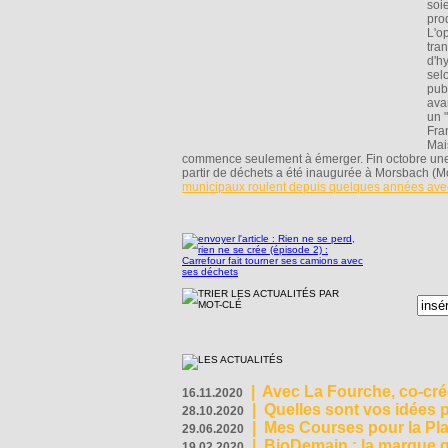
soi
pro
L'o
tra
d'h
sel
publ
ava
un 
Fra
Mai
commence seulement à émerger. Fin octobre une 
partir de déchets a été inaugurée à Morsbach (Mos
municipaux roulent depuis quelques années avec 
|
Avec La Fourche, co-crée
16.11.2020
|
Quelles sont vos idées
28.10.2020
|
Mes Courses pour la Pla
29.06.2020
|
BioDemain : la marque qu
19.02.2020