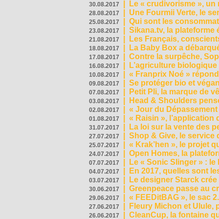
|
Le « crudivorisme », un 
30.08.2017
|
Une Fourmii Verte, le ser
28.08.2017
|
Qui sont les consommat
25.08.2017
|
Sikana.tv, la plateform
23.08.2017
|
Les Français, conscients
21.08.2017
|
La Baby Box a débarqué
18.08.2017
|
Contre la surpêche, Soph
17.08.2017
|
L’agriculture biologique
16.08.2017
|
« Franprix Noé » répond
10.08.2017
|
Se protéger bio et végan,
09.08.2017
|
Petit Pli, la marque de 
07.08.2017
|
Head & Shoulders pense
03.08.2017
|
« Jour du Dépassement Pl
02.08.2017
|
« Raisin », l’application 
01.08.2017
|
La loi sur la vente des 
31.07.2017
|
Shop & Give, le service q
27.07.2017
|
« Krak’hen », le projet 
25.07.2017
|
Open Homes, la plateform
24.07.2017
|
Le « Sonic Slinger » : l
07.07.2017
|
En 2017, quelles sont le
04.07.2017
|
Le designer Starck crée 
03.07.2017
|
Greenpeace passe au cri
30.06.2017
|
« FEEDitBAG », le sac 2.
29.06.2017
|
Fleury Michon et Ulule,
27.06.2017
|
CleanCup, la fontaine qui
26.06.2017