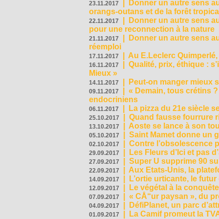
|
Donner un autre sens au
23.11.2017
orangs-outans et de la forêt tropica
|
Donner un autre sens au
22.11.2017
pour une reconnection à la nature
|
Donner un autre sens au 
21.11.2017
réemploi
|
Au E.Leclerc Quimperlé,
17.11.2017
|
Qualité, prix, éthique : 
16.11.2017
Mieux »
|
Peut-on manger mieux s
14.11.2017
|
« Demain, tous crétins ?
09.11.2017
endocriniens
|
La pizza du 21e siècle s
06.11.2017
|
Quand fausse fourrure ri
25.10.2017
|
Aoste se lance à son tou
13.10.2017
|
Saint Mamet donne un g
05.10.2017
|
Contre l’obsolescence p
02.10.2017
|
Les Fleurs d’Ici et pas d’
29.09.2017
|
Super U supprime 90 su
27.09.2017
|
Aux Etats-Unis, la plate
22.09.2017
|
L’ortie urticante, le futur
14.09.2017
|
Le végétal à la conquête
12.09.2017
|
« CÅ“ur paysan », du p
07.09.2017
|
DéfiPlanet, un parc d’at
04.09.2017
|
La Camif promeut la TVA
01.09.2017