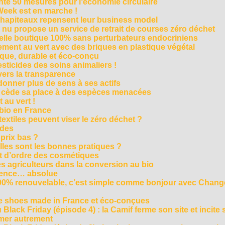
te 50 mesures pour l‘économie circulaire
Week est en marche !
chapiteaux repensent leur business model
t nu propose un service de retrait de courses zéro déchet
velle boutique 100% sans perturbateurs endocriniens
ment au vert avec des briques en plastique végétal
ique, durable et éco-conçu
sticides des soins animaliers !
 vers la transparence
nner plus de sens à ses actifs
e cède sa place à des espèces menacées
 au vert !
 bio en France
extiles peuvent viser le zéro déchet ?
ides
 prix bas ?
les sont les bonnes pratiques ?
t d’ordre des cosmétiques
s agriculteurs dans la conversion au bio
arence… absolue
 100% renouvelable, c’est simple comme bonjour avec Chan
te shoes made in France et éco-conçues
Black Friday (épisode 4) : la Camif ferme son site et incite 
mmer autrement