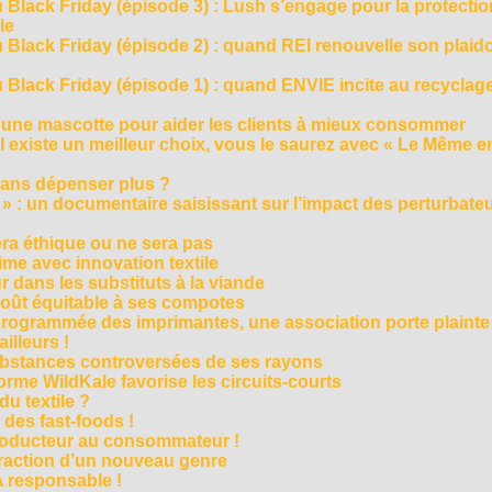
 Black Friday (épisode 3) : Lush s’engage pour la protecti
le
 Black Friday (épisode 2) : quand REI renouvelle son plaid
Black Friday (épisode 1) : quand ENVIE incite au recyclage
 une mascotte pour aider les clients à mieux consommer
s’il existe un meilleur choix, vous le saurez avec « Le Même e
ans dépenser plus ?
 » : un documentaire saisissant sur l’impact des perturbate
era éthique ou ne sera pas
me avec innovation textile
r dans les substituts à la viande
oût équitable à ses compotes
rogrammée des imprimantes, une association porte plainte
ailleurs !
bstances controversées de ses rayons
forme WildKale favorise les circuits-courts
 du textile ?
 des fast-foods !
roducteur au consommateur !
traction d’un nouveau genre
 responsable !