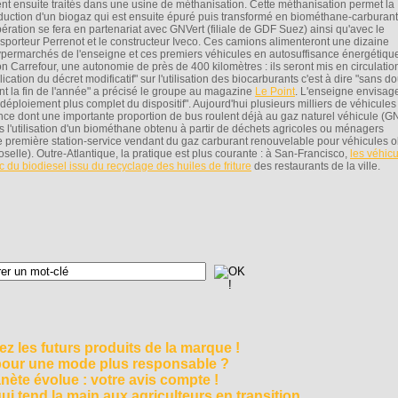
ent ensuite traités dans une usine de méthanisation. Cette méthanisation permet la
duction d'un biogaz qui est ensuite épuré puis transformé en biométhane-carburant
pération se fera en partenariat avec GNVert (filiale de GDF Suez) ainsi qu'avec le
nsporteur Perrenot et le constructeur Iveco. Ces camions alimenteront une dizaine
ypermarchés de l'enseigne et ces premiers véhicules en autosuffisance énergétique
on Carrefour, une autonomie de près de 400 kilomètres : ils seront mis en circulatio
ication du décret modificatif" sur l'utilisation des biocarburants c'est à dire "sans d
nt la fin de l'année" a précisé le groupe au magazine
Le Point
. L'enseigne envisag
"déploiement plus complet du dispositif". Aujourd'hui plusieurs milliers de véhicules
nce dont une importante proportion de bus roulent déjà au gaz naturel véhicule (G
s l'utilisation d'un biométhane obtenu à partir de déchets agricoles ou ménagers
première station-service vendant du gaz carburant renouvelable pour véhicules 
elle). Outre-Atlantique, la pratique est plus courante : à San-Francisco,
les véhic
du biodiesel issu du recyclage des huiles de friture
des restaurants de la ville.
z les futurs produits de la marque !
 pour une mode plus responsable ?
nète évolue : votre avis compte !
i tend la main aux agriculteurs en transition