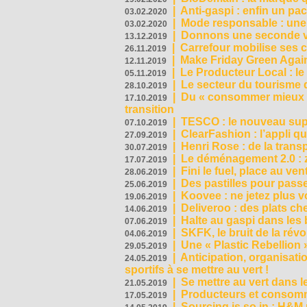
|
Anti-gaspi : enfin un pa
03.02.2020
|
Mode responsable : une f
03.02.2020
|
Donnons une seconde vi
13.12.2019
|
Carrefour mobilise ses 
26.11.2019
|
Make Friday Green Again
12.11.2019
|
Le Producteur Local : le
05.11.2019
|
Le secteur du tourisme d
28.10.2019
|
Du « consommer mieux »
17.10.2019
transition
|
TESCO : le nouveau supe
07.10.2019
|
ClearFashion : l’appli q
27.09.2019
|
Henri Rose : de la tran
30.07.2019
|
Le déménagement 2.0 : z
17.07.2019
|
Fini le fuel, place au ven
28.06.2019
|
Des pastilles pour passe
25.06.2019
|
Koovee : ne jetez plus v
19.06.2019
|
Deliveroo : des plats ch
14.06.2019
|
Halte au gaspi dans les
07.06.2019
|
SKFK, le bruit de la rév
04.06.2019
|
Une « Plastic Rebellion
29.05.2019
|
Anticipation, organisat
24.05.2019
sportifs à se mettre au vert !
|
Se mettre au vert dans l
21.05.2019
|
Producteurs et consomma
17.05.2019
|
Sourcing is so in : H&