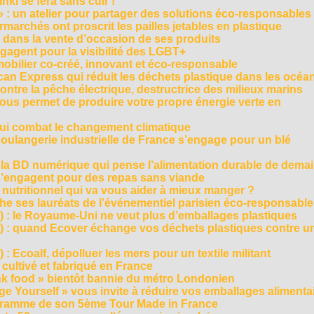
ki se fera sans cuir !
» : un atelier pour partager des solutions éco-responsables
archés ont proscrit les pailles jetables en plastique
 dans la vente d’occasion de ses produits
agent pour la visibilité des LGBT+
mobilier co-créé, innovant et éco-responsable
can Express qui réduit les déchets plastique dans les océa
ntre la pêche électrique, destructrice des milieux marins
 vous permet de produire votre propre énergie verte en
ui combat le changement climatique
boulangerie industrielle de France s’engage pour un blé
, la BD numérique qui pense l’alimentation durable de dema
s’engagent pour des repas sans viande
e nutritionnel qui va vous aider à mieux manger ?
che ses lauréats de l’événementiel parisien éco-responsable
3) : le Royaume-Uni ne veut plus d’emballages plastiques
 2) : quand Ecover échange vos déchets plastiques contre u
) : Ecoalf, dépolluer les mers pour un textile militant
cultivé et fabriqué en France
unk food » bientôt bannie du métro Londonien
e Yourself » vous invite à réduire vos emballages alimenta
ogramme de son 5ème Tour Made in France