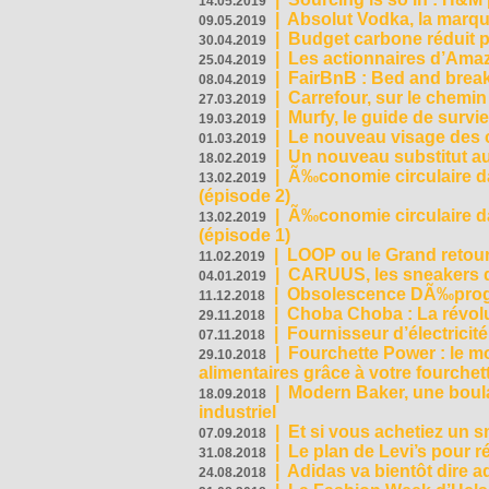
14.05.2019
|
Absolut Vodka, la marque
09.05.2019
|
Budget carbone réduit pa
30.04.2019
|
Les actionnaires d’Amaz
25.04.2019
|
FairBnB : Bed and breakf
08.04.2019
|
Carrefour, sur le chemin
27.03.2019
|
Murfy, le guide de survi
19.03.2019
|
Le nouveau visage des 
01.03.2019
|
Un nouveau substitut au
18.02.2019
|
Ã‰conomie circulaire da
13.02.2019
(épisode 2)
|
Ã‰conomie circulaire da
13.02.2019
(épisode 1)
|
LOOP ou le Grand retour
11.02.2019
|
CARUUS, les sneakers qu
04.01.2019
|
Obsolescence DÃ‰prog
11.12.2018
|
Choba Choba : La révolu
29.11.2018
|
Fournisseur d’électricit
07.11.2018
|
Fourchette Power : le m
29.10.2018
alimentaires grâce à votre fourchet
|
Modern Baker, une boulan
18.09.2018
industriel
|
Et si vous achetiez un 
07.09.2018
|
Le plan de Levi’s pour 
31.08.2018
|
Adidas va bientôt dire a
24.08.2018