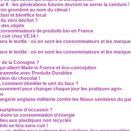
r 8 : les générations futures devront se serrer la ceinture !
on grondent au nom du climat !
ast et bénéfice local
 du zéro déchet ?
e des objets
consommateurs de produits bio en France
 cuir chez VEJA !
ns le textile : où en sont les consommateurs et les marque
ns le textile : où en sont les consommateurs et les marque
 de la Consigne ?
i allient Made in France et éco-conception
rammée avec Produits Durables
tion du chocolat !
é, comment démêler le vert du faux ?
ouvement pour changer chaque jour les pratiques agro-
te
gerie anglaise militante contre les fléaux sanitaires du pa
smartphone d’occasion ?
réduire sa consommation d’énergie
dieu aux plastiques non recyclés
ki se fera sans cuir !
» : un atelier pour partager des solutions éco-responsables