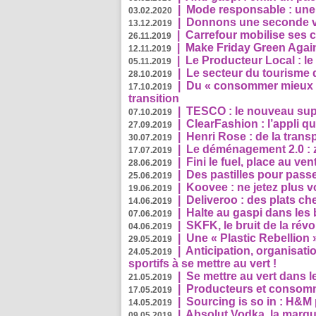
|
Mode responsable : une f
03.02.2020
|
Donnons une seconde vi
13.12.2019
|
Carrefour mobilise ses 
26.11.2019
|
Make Friday Green Again
12.11.2019
|
Le Producteur Local : le
05.11.2019
|
Le secteur du tourisme d
28.10.2019
|
Du « consommer mieux »
17.10.2019
transition
|
TESCO : le nouveau supe
07.10.2019
|
ClearFashion : l’appli q
27.09.2019
|
Henri Rose : de la tran
30.07.2019
|
Le déménagement 2.0 : z
17.07.2019
|
Fini le fuel, place au ven
28.06.2019
|
Des pastilles pour passe
25.06.2019
|
Koovee : ne jetez plus v
19.06.2019
|
Deliveroo : des plats ch
14.06.2019
|
Halte au gaspi dans les
07.06.2019
|
SKFK, le bruit de la rév
04.06.2019
|
Une « Plastic Rebellion
29.05.2019
|
Anticipation, organisat
24.05.2019
sportifs à se mettre au vert !
|
Se mettre au vert dans l
21.05.2019
|
Producteurs et consomma
17.05.2019
|
Sourcing is so in : H&
14.05.2019
|
Absolut Vodka, la marque
09.05.2019