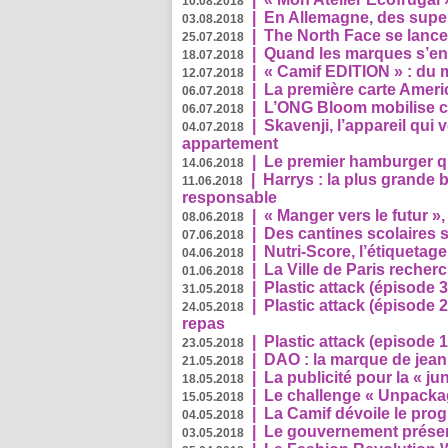
10.08.2018
|
En Allemagne, des superm
03.08.2018
|
The North Face se lance
25.07.2018
|
Quand les marques s’eng
18.07.2018
|
« Camif EDITION » : du 
12.07.2018
|
La première carte Ameri
06.07.2018
|
L’ONG Bloom mobilise co
06.07.2018
|
Skavenji, l’appareil qui
04.07.2018
appartement
|
Le premier hamburger q
14.06.2018
|
Harrys : la plus grande 
11.06.2018
responsable
|
« Manger vers le futur »
08.06.2018
|
Des cantines scolaires 
07.06.2018
|
Nutri-Score, l’étiquetag
04.06.2018
|
La Ville de Paris recher
01.06.2018
|
Plastic attack (épisode 
31.05.2018
|
Plastic attack (épisode
24.05.2018
repas
|
Plastic attack (episode 1
23.05.2018
|
DAO : la marque de jean 
21.05.2018
|
La publicité pour la « j
18.05.2018
|
Le challenge « Unpackag
15.05.2018
|
La Camif dévoile le pr
04.05.2018
|
Le gouvernement présen
03.05.2018