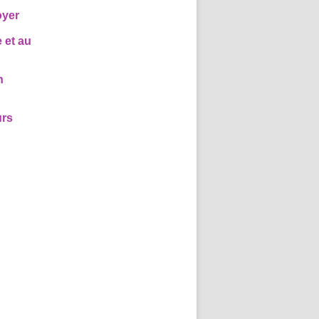
oyer
 et au
n
urs