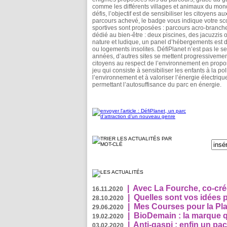
comme les différents villages et animaux du mond
défis, l’objectif est de sensibiliser les citoyens
parcours achevé, le badge vous indique votre scor
sportives sont proposées : parcours acro-branches
dédié au bien-être : deux piscines, des jacuzzis 
nature et ludique, un panel d’hébergements est d
ou logements insolites. DéfiPlanet n’est pas le 
années, d’autres sites se mettent progressivemen
citoyens au respect de l’environnement en proposa
jeu qui consiste à sensibiliser les enfants à la 
l’environnement et à valoriser l’énergie électriq
permettant l’autosuffisance du parc en énergie.
|
Avec La Fourche, co-crée
16.11.2020
|
Quelles sont vos idées
28.10.2020
|
Mes Courses pour la Pla
29.06.2020
|
BioDemain : la marque qu
19.02.2020
|
Anti-gaspi : enfin un pa
03.02.2020