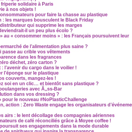
riperie solidaire à Paris
e à nos objets !
consommateurs pour faire la chasse au plastique
 : les marques bousculent le Black Friday
 distributeur qui supprime les marges
eviendrait-il un peu plus écolo ?
 au « consommer moins » : les Français poursuivent leur
rmarché de l’alimentation plus saine ?
ui passe au crible vos vêtements
sparence dans les fragrances
éro déchet, zéro carton ?
t : l’avenir du cargo dans le voilier !
r l’éponge sur le plastique
os couverts, mangez-les !
ez soi en un clic… et bientôt sans plastique ?
 boulangeries avec Ã„ss-Bar
olution dans vos dressing ?
 » pour le nouveau #NoPlasticChallenge
ion, action : Zero Waste engage les organisateurs d’événem
es airs : le lent décollage des compagnies aériennes
teurs de café réconciliés grâce à Moyee coffee !
M poursuit ses engagements dans la mode durable
 de spiritueux qui inspire la transparence