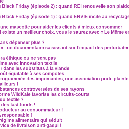
le
 Black Friday (épisode 2) : quand REI renouvelle son plaid
Black Friday (épisode 1) : quand ENVIE incite au recyclage
 une mascotte pour aider les clients à mieux consommer
s’il existe un meilleur choix, vous le saurez avec « Le Même e
ans dépenser plus ?
 » : un documentaire saisissant sur l’impact des perturbate
era éthique ou ne sera pas
me avec innovation textile
r dans les substituts à la viande
oût équitable à ses compotes
rogrammée des imprimantes, une association porte plainte
ailleurs !
bstances controversées de ses rayons
forme WildKale favorise les circuits-courts
 du textile ?
 des fast-foods !
roducteur au consommateur !
 responsable !
régime alimentaire qui séduit
vice de livraison anti-gaspi !