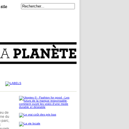
jeu de
rne du
 parc,
x
sujets,