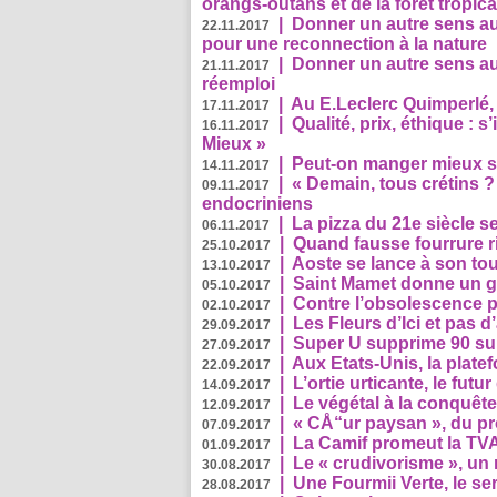
orangs-outans et de la forêt tropica
|
Donner un autre sens au
22.11.2017
pour une reconnection à la nature
|
Donner un autre sens au 
21.11.2017
réemploi
|
Au E.Leclerc Quimperlé,
17.11.2017
|
Qualité, prix, éthique : 
16.11.2017
Mieux »
|
Peut-on manger mieux s
14.11.2017
|
« Demain, tous crétins ?
09.11.2017
endocriniens
|
La pizza du 21e siècle s
06.11.2017
|
Quand fausse fourrure ri
25.10.2017
|
Aoste se lance à son tou
13.10.2017
|
Saint Mamet donne un g
05.10.2017
|
Contre l’obsolescence p
02.10.2017
|
Les Fleurs d’Ici et pas d’
29.09.2017
|
Super U supprime 90 su
27.09.2017
|
Aux Etats-Unis, la plate
22.09.2017
|
L’ortie urticante, le futur
14.09.2017
|
Le végétal à la conquête
12.09.2017
|
« CÅ“ur paysan », du p
07.09.2017
|
La Camif promeut la TVA
01.09.2017
|
Le « crudivorisme », un 
30.08.2017
|
Une Fourmii Verte, le ser
28.08.2017