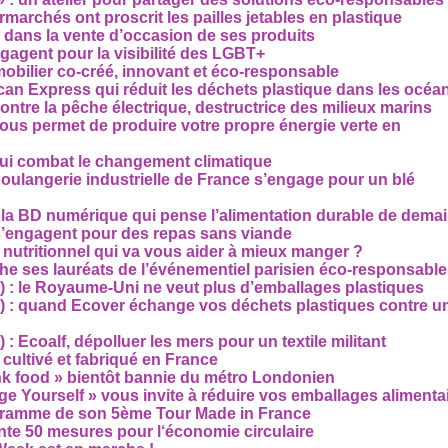
archés ont proscrit les pailles jetables en plastique
 dans la vente d’occasion de ses produits
agent pour la visibilité des LGBT+
mobilier co-créé, innovant et éco-responsable
can Express qui réduit les déchets plastique dans les océa
ntre la pêche électrique, destructrice des milieux marins
 vous permet de produire votre propre énergie verte en
ui combat le changement climatique
boulangerie industrielle de France s’engage pour un blé
, la BD numérique qui pense l’alimentation durable de dema
s’engagent pour des repas sans viande
e nutritionnel qui va vous aider à mieux manger ?
che ses lauréats de l’événementiel parisien éco-responsable
3) : le Royaume-Uni ne veut plus d’emballages plastiques
 2) : quand Ecover échange vos déchets plastiques contre u
) : Ecoalf, dépolluer les mers pour un textile militant
cultivé et fabriqué en France
unk food » bientôt bannie du métro Londonien
e Yourself » vous invite à réduire vos emballages alimenta
ogramme de son 5ème Tour Made in France
te 50 mesures pour l‘économie circulaire