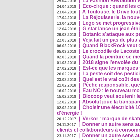
|
La Fashion Revolution 
25.04.2018
|
Eco-cirque : quand les 
24.04.2018
|
A Toulouse, le Drive tou
23.04.2018
|
La Réjouisserie, la nou
17.04.2018
|
Lego se met progressive
13.04.2018
|
G-star lance un jean éth
12.04.2018
|
Botanic s’attaque aux pe
29.03.2018
|
Veja fait un pas de plus
22.03.2018
|
Quand BlackRock veut do
06.03.2018
|
Le crocodile de Lacost
05.03.2018
|
Quand la peinture se met
02.03.2018
|
2018 signe l’envolée du
01.03.2018
|
Est-ce que les marques t
27.02.2018
|
La peste soit des pestic
26.02.2018
|
Quel est le vrai coût des
23.02.2018
|
Pêche responsable, quel
21.02.2018
|
Eau NO : le nouveau mo
16.02.2018
|
Biocoop veut soutenir le
15.02.2018
|
Absolut joue la transp
12.02.2018
|
Choisir une électricité
02.02.2018
d'énergie !
|
Verkor : marque de ska
20.12.2017
|
Donner un autre sens au 
24.11.2017
clients et collaborateurs à conso
|
Donner un autre sens au
23.11.2017