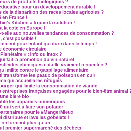
eurs de produits biologiques ?
e éducative pour un développement durable !
 de la disparition des races locales agricoles ?
 en France !
ie’s Kitchen a trouvé la solution !
 a la cote en Europe !
-t-elle aux nouvelles tendances de consommation ?
 c’est possible !
vêtement pour enfant qui dure dans le temps !
 économie circulaire
anétaire » : info ou intox ?
qui fait la promotion du vin naturel
pesticides chimiques est-elle vraiment respectée ?
ui milite contre le gaspillage alimentaire
qui transforme les peaux de poissons en cuir
e qui accueille les réfugiés
e burger qui limite la consommation de viande
s entreprises françaises engagées pour le bien-être animal 
une bière bio
ble les appareils numériques
0 qui sert à faire son potager
 partenaires pour le #MangerMieux
 distribue et lave les gobelets !
e forment plus qu’un ...
tout premier supermarché des déchets