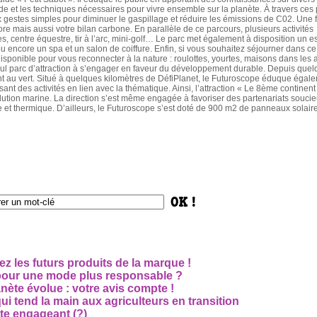
e et les techniques nécessaires pour vivre ensemble sur la planète. À travers ces p
 aux gestes simples pour diminuer le gaspillage et réduire les émissions de C02. Une f
e mais aussi votre bilan carbone. En parallèle de ce parcours, plusieurs activités
, centre équestre, tir à l’arc, mini-golf… Le parc met également à disposition un 
ou encore un spa et un salon de coiffure. Enfin, si vous souhaitez séjourner dans ce
isponible pour vous reconnecter à la nature : roulottes, yourtes, maisons dans les 
seul parc d’attraction à s’engager en faveur du développement durable. Depuis que
t au vert. Situé à quelques kilomètres de DéfiPlanet, le Futuroscope éduque égale
nt des activités en lien avec la thématique. Ainsi, l’attraction « Le 8ème continent
pollution marine. La direction s’est même engagée à favoriser des partenariats souci
ue et thermique. D’ailleurs, le Futuroscope s’est doté de 900 m2 de panneaux solair
z les futurs produits de la marque !
 pour une mode plus responsable ?
nète évolue : votre avis compte !
i tend la main aux agriculteurs en transition
cte engageant (?)