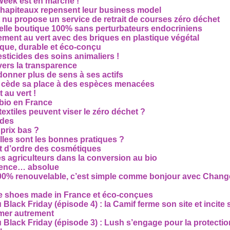
Week est en marche !
chapiteaux repensent leur business model
t nu propose un service de retrait de courses zéro déchet
velle boutique 100% sans perturbateurs endocriniens
ment au vert avec des briques en plastique végétal
ique, durable et éco-conçu
sticides des soins animaliers !
 vers la transparence
nner plus de sens à ses actifs
e cède sa place à des espèces menacées
 au vert !
 bio en France
extiles peuvent viser le zéro déchet ?
ides
 prix bas ?
les sont les bonnes pratiques ?
t d’ordre des cosmétiques
s agriculteurs dans la conversion au bio
arence… absolue
 100% renouvelable, c’est simple comme bonjour avec Chan
te shoes made in France et éco-conçues
Black Friday (épisode 4) : la Camif ferme son site et incite 
mmer autrement
 Black Friday (épisode 3) : Lush s’engage pour la protecti