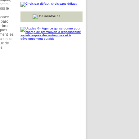
etits
ois le
espace
 parc
arbres
lques
ment les
 » est un
eux de
es