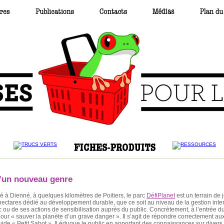
d’un nouveau genre
ué à Dienné, à quelques kilomètres de Poitiers, le parc
DéfiPlanet
est un terrain de 
hectares dédié au développement durable, que ce soit au niveau de la gestion inte
c ou de ses actions de sensibilisation auprès du public. Concrètement, à l’entrée du
our « sauver la planète d’un grave danger ». Il s’agit de répondre correctement au
de « Petit Sabot ». Il éduque le public en apportant des connaissances sur divers 