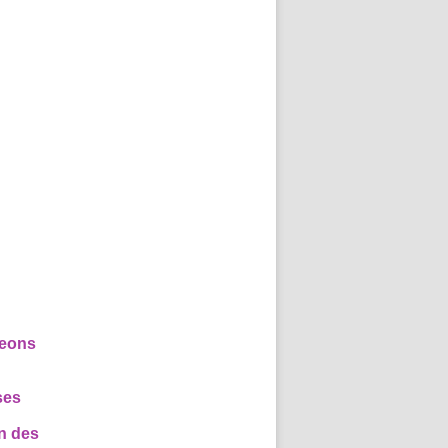
geons
ses
on des