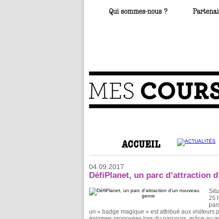
04.09.2017
DéfiPlanet, un parc d’attraction 
Sit
25 
par
un « badge magique » est attribué aux visiteurs p
énigmes proposées lors du parcours, grâce au gui