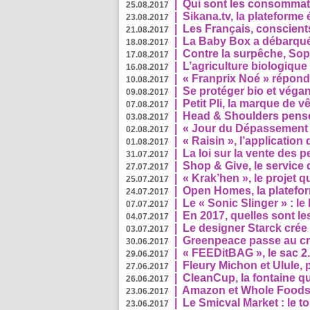
|
Qui sont les consommat
25.08.2017
|
Sikana.tv, la plateform
23.08.2017
|
Les Français, conscients
21.08.2017
|
La Baby Box a débarqué
18.08.2017
|
Contre la surpêche, Soph
17.08.2017
|
L’agriculture biologique
16.08.2017
|
« Franprix Noé » répond
10.08.2017
|
Se protéger bio et végan,
09.08.2017
|
Petit Pli, la marque de 
07.08.2017
|
Head & Shoulders pense
03.08.2017
|
« Jour du Dépassement Pl
02.08.2017
|
« Raisin », l’application 
01.08.2017
|
La loi sur la vente des 
31.07.2017
|
Shop & Give, le service q
27.07.2017
|
« Krak’hen », le projet 
25.07.2017
|
Open Homes, la plateform
24.07.2017
|
Le « Sonic Slinger » : l
07.07.2017
|
En 2017, quelles sont le
04.07.2017
|
Le designer Starck crée 
03.07.2017
|
Greenpeace passe au cri
30.06.2017
|
« FEEDitBAG », le sac 2.
29.06.2017
|
Fleury Michon et Ulule,
27.06.2017
|
CleanCup, la fontaine qui
26.06.2017
|
Amazon et Whole Foods n
23.06.2017
|
Le Smicval Market : le 
23.06.2017