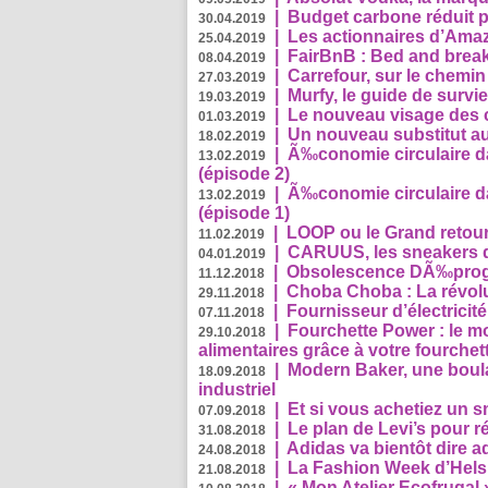
|
Budget carbone réduit pa
30.04.2019
|
Les actionnaires d’Amaz
25.04.2019
|
FairBnB : Bed and breakf
08.04.2019
|
Carrefour, sur le chemin
27.03.2019
|
Murfy, le guide de survi
19.03.2019
|
Le nouveau visage des 
01.03.2019
|
Un nouveau substitut au
18.02.2019
|
Ã‰conomie circulaire da
13.02.2019
(épisode 2)
|
Ã‰conomie circulaire da
13.02.2019
(épisode 1)
|
LOOP ou le Grand retour
11.02.2019
|
CARUUS, les sneakers qu
04.01.2019
|
Obsolescence DÃ‰prog
11.12.2018
|
Choba Choba : La révolu
29.11.2018
|
Fournisseur d’électricit
07.11.2018
|
Fourchette Power : le m
29.10.2018
alimentaires grâce à votre fourchet
|
Modern Baker, une boulan
18.09.2018
industriel
|
Et si vous achetiez un 
07.09.2018
|
Le plan de Levi’s pour 
31.08.2018
|
Adidas va bientôt dire a
24.08.2018
|
La Fashion Week d’Helsin
21.08.2018
|
« Mon Atelier Ecofrugal 