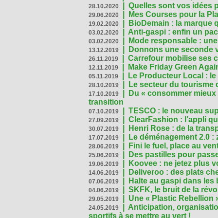
|
Quelles sont vos idées
28.10.2020
|
Mes Courses pour la Pla
29.06.2020
|
BioDemain : la marque qu
19.02.2020
|
Anti-gaspi : enfin un pa
03.02.2020
|
Mode responsable : une f
03.02.2020
|
Donnons une seconde vi
13.12.2019
|
Carrefour mobilise ses 
26.11.2019
|
Make Friday Green Again
12.11.2019
|
Le Producteur Local : le
05.11.2019
|
Le secteur du tourisme d
28.10.2019
|
Du « consommer mieux »
17.10.2019
transition
|
TESCO : le nouveau supe
07.10.2019
|
ClearFashion : l’appli q
27.09.2019
|
Henri Rose : de la tran
30.07.2019
|
Le déménagement 2.0 : z
17.07.2019
|
Fini le fuel, place au ven
28.06.2019
|
Des pastilles pour passe
25.06.2019
|
Koovee : ne jetez plus v
19.06.2019
|
Deliveroo : des plats ch
14.06.2019
|
Halte au gaspi dans les
07.06.2019
|
SKFK, le bruit de la rév
04.06.2019
|
Une « Plastic Rebellion
29.05.2019
|
Anticipation, organisat
24.05.2019
sportifs à se mettre au vert !