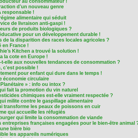
roducteur au consommateur !
traction d’un nouveau genre
 responsable !
régime alimentaire qui séduit
vice de livraison anti-gaspi !
eurs de produits biologiques ?
e éducative pour un développement durable !
 de la disparition des races locales agricoles ?
 en France !
ie’s Kitchen a trouvé la solution !
 a la cote en Europe !
-t-elle aux nouvelles tendances de consommation ?
 c’est possible !
vêtement pour enfant qui dure dans le temps !
 économie circulaire
anétaire » : info ou intox ?
qui fait la promotion du vin naturel
pesticides chimiques est-elle vraiment respectée ?
ui milite contre le gaspillage alimentaire
qui transforme les peaux de poissons en cuir
e qui accueille les réfugiés
e burger qui limite la consommation de viande
s entreprises françaises engagées pour le bien-être animal 
une bière bio
ble les appareils numériques