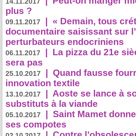
|
Peut-on manger mi
14.11.2017
plus ?
|
« Demain, tous crét
09.11.2017
documentaire saisissant sur l
perturbateurs endocriniens
|
La pizza du 21e siè
06.11.2017
sera pas
|
Quand fausse fourr
25.10.2017
innovation textile
|
Aoste se lance à so
13.10.2017
substituts à la viande
|
Saint Mamet donne 
05.10.2017
ses compotes
|
Contre l’obsolesc
02.10.2017