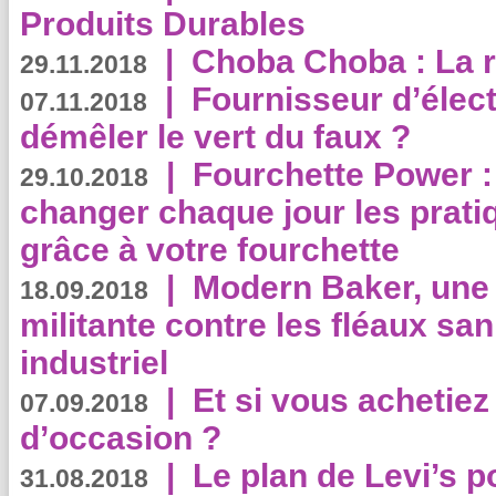
Produits Durables
|
Choba Choba : La r
29.11.2018
|
Fournisseur d’élec
07.11.2018
démêler le vert du faux ?
|
Fourchette Power 
29.10.2018
changer chaque jour les prati
grâce à votre fourchette
|
Modern Baker, une 
18.09.2018
militante contre les fléaux san
industriel
|
Et si vous achetie
07.09.2018
d’occasion ?
|
Le plan de Levi’s p
31.08.2018