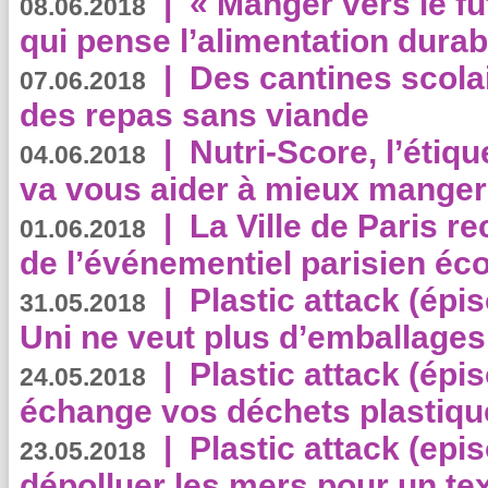
|
« Manger vers le fu
08.06.2018
qui pense l’alimentation dura
|
Des cantines scola
07.06.2018
des repas sans viande
|
Nutri-Score, l’étiqu
04.06.2018
va vous aider à mieux manger
|
La Ville de Paris r
01.06.2018
de l’événementiel parisien éc
|
Plastic attack (épi
31.05.2018
Uni ne veut plus d’emballages
|
Plastic attack (épi
24.05.2018
échange vos déchets plastiqu
|
Plastic attack (epis
23.05.2018
dépolluer les mers pour un text