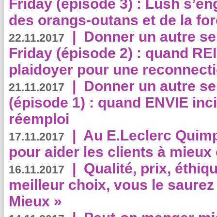
Friday (épisode 3) : Lush s’en
des orangs-outans et de la for
|
Donner un autre se
22.11.2017
Friday (épisode 2) : quand RE
plaidoyer pour une reconnecti
|
Donner un autre se
21.11.2017
(épisode 1) : quand ENVIE inci
réemploi
|
Au E.Leclerc Quimp
17.11.2017
pour aider les clients à mie
|
Qualité, prix, éthiqu
16.11.2017
meilleur choix, vous le saure
Mieux »