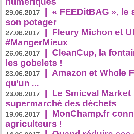
numériques
|
« FEEDitBAG », le s
29.06.2017
son potager
|
Fleury Michon et Ul
27.06.2017
#MangerMieux
|
CleanCup, la fontai
26.06.2017
les gobelets !
|
Amazon et Whole F
23.06.2017
qu’un ...
|
Le Smicval Market :
23.06.2017
supermarché des déchets
|
MonChamp.fr conne
19.06.2017
agriculteurs !
|
Quand réduire ses 