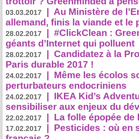
trottoir ? Greenminded a pens
|
Au Ministère de l’
03.03.2017
allemand, finis la viande et le
|
#ClickClean : Gree
28.02.2017
géants d’Internet qui polluent
|
Candidatez à la Pr
28.02.2017
Paris durable 2017 !
|
Même les écolos s
24.02.2017
perturbateurs endocriniens
|
IKEA Kid’s Adventu
24.02.2017
sensibiliser aux enjeux du d
|
La folle épopée de 
22.02.2017
|
Pesticides : où en 
17.02.2017
français ?