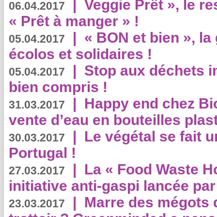
|
Veggie Prêt », le r
06.04.2017
« Prêt à manger » !
|
« BON et bien », l
05.04.2017
écolos et solidaires !
|
Stop aux déchets i
05.04.2017
bien compris !
|
Happy end chez Bio
31.03.2017
vente d’eau en bouteilles plas
|
Le végétal se fait 
30.03.2017
Portugal !
|
La « Food Waste Hot
27.03.2017
initiative anti-gaspi lancée pa
|
Marre des mégots q
23.03.2017