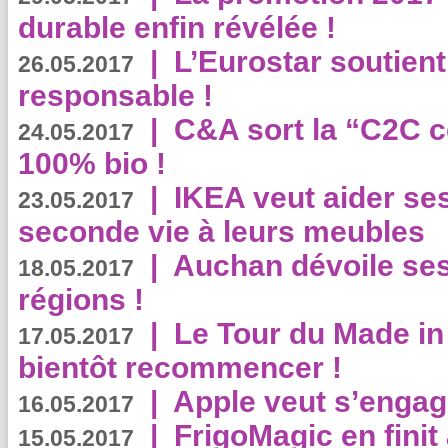
durable enfin révélée !
|
L’Eurostar soutient
26.05.2017
responsable !
|
C&A sort la “C2C c
24.05.2017
100% bio !
|
IKEA veut aider se
23.05.2017
seconde vie à leurs meubles
|
Auchan dévoile se
18.05.2017
régions !
|
Le Tour du Made in
17.05.2017
bientôt recommencer !
|
Apple veut s’engage
16.05.2017
|
FrigoMagic en finit 
15.05.2017