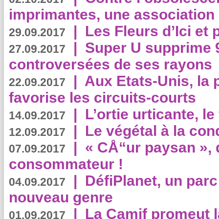
imprimantes, une association 
|
Les Fleurs d’Ici et p
29.09.2017
|
Super U supprime 
27.09.2017
controversées de ses rayons
|
Aux Etats-Unis, la
22.09.2017
favorise les circuits-courts
|
L’ortie urticante, le
14.09.2017
|
Le végétal à la con
12.09.2017
|
« CÅ“ur paysan », 
07.09.2017
consommateur !
|
DéfiPlanet, un parc
04.09.2017
nouveau genre
|
La Camif promeut l
01.09.2017