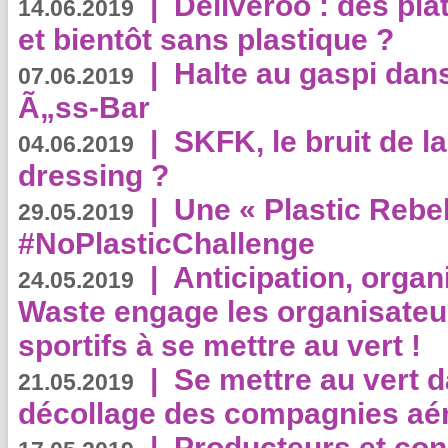
|
Deliveroo : des pla
14.06.2019
et bientôt sans plastique ?
|
Halte au gaspi dan
07.06.2019
Ã„ss-Bar
|
SKFK, le bruit de l
04.06.2019
dressing ?
|
Une « Plastic Rebe
29.05.2019
#NoPlasticChallenge
|
Anticipation, organi
24.05.2019
Waste engage les organisate
sportifs à se mettre au vert !
|
Se mettre au vert da
21.05.2019
décollage des compagnies aé
|
Producteurs et co