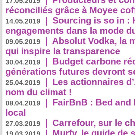
17.05.2019
réconciliés grâce à Moyee cof
|
Sourcing is so in 
14.05.2019
engagements dans la mode du
|
Absolut Vodka, la 
09.05.2019
qui inspire la transparence
|
Budget carbone rédu
30.04.2019
générations futures devront se
|
Les actionnaires 
25.04.2019
nom du climat !
|
FairBnB : Bed and 
08.04.2019
local
|
Carrefour, sur le c
27.03.2019
|
Murfy, le guide de 
19.03.2019