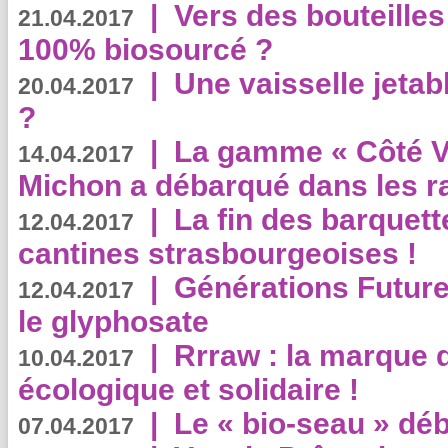
|
Vers des bouteilles
21.04.2017
100% biosourcé ?
|
Une vaisselle jeta
20.04.2017
?
|
La gamme « Côté Vé
14.04.2017
Michon a débarqué dans les r
|
La fin des barquett
12.04.2017
cantines strasbourgeoises !
|
Générations Future
12.04.2017
le glyphosate
|
Rrraw : la marque 
10.04.2017
écologique et solidaire !
|
Le « bio-seau » déb
07.04.2017