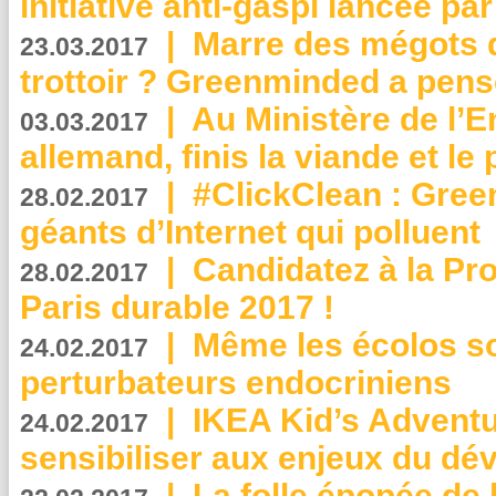
initiative anti-gaspi lancée pa
|
Marre des mégots q
23.03.2017
trottoir ? Greenminded a pens
|
Au Ministère de l’
03.03.2017
allemand, finis la viande et le
|
#ClickClean : Gree
28.02.2017
géants d’Internet qui polluent
|
Candidatez à la Pr
28.02.2017
Paris durable 2017 !
|
Même les écolos s
24.02.2017
perturbateurs endocriniens
|
IKEA Kid’s Adventu
24.02.2017
sensibiliser aux enjeux du d
|
La folle épopée de 