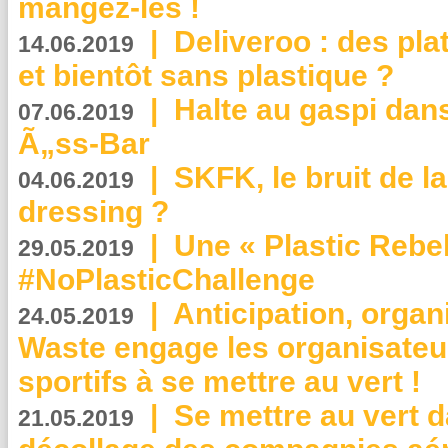
mangez-les !
|
Deliveroo : des pla
14.06.2019
et bientôt sans plastique ?
|
Halte au gaspi dan
07.06.2019
Ã„ss-Bar
|
SKFK, le bruit de l
04.06.2019
dressing ?
|
Une « Plastic Rebe
29.05.2019
#NoPlasticChallenge
|
Anticipation, organi
24.05.2019
Waste engage les organisate
sportifs à se mettre au vert !
|
Se mettre au vert da
21.05.2019