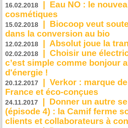
|
Eau NO : le nouvea
16.02.2018
cosmétiques
|
Biocoop veut souten
15.02.2018
dans la conversion au bio
|
Absolut joue la tr
12.02.2018
|
Choisir une électri
02.02.2018
c’est simple comme bonjour 
d'énergie !
|
Verkor : marque de
20.12.2017
France et éco-conçues
|
Donner un autre se
24.11.2017
(épisode 4) : la Camif ferme so
clients et collaborateurs à 