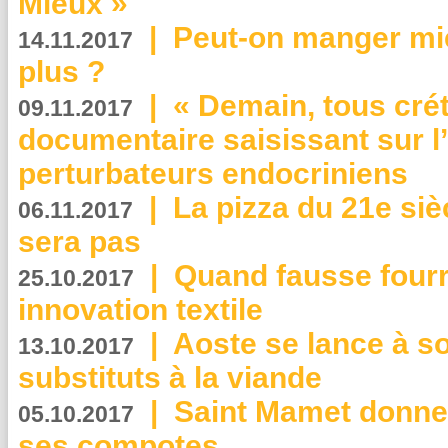
Mieux »
|
Peut-on manger mi
14.11.2017
plus ?
|
« Demain, tous crét
09.11.2017
documentaire saisissant sur l
perturbateurs endocriniens
|
La pizza du 21e siè
06.11.2017
sera pas
|
Quand fausse fourr
25.10.2017
innovation textile
|
Aoste se lance à so
13.10.2017
substituts à la viande
|
Saint Mamet donne 
05.10.2017
ses compotes