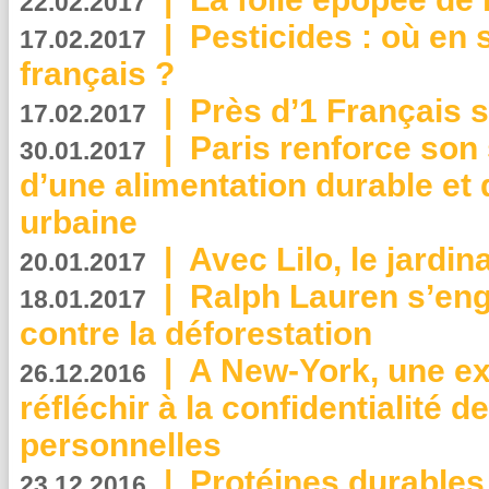
22.02.2017
|
Pesticides : où en 
17.02.2017
français ?
|
Près d’1 Français su
17.02.2017
|
Paris renforce son
30.01.2017
d’une alimentation durable et 
urbaine
|
Avec Lilo, le jardin
20.01.2017
|
Ralph Lauren s’eng
18.01.2017
contre la déforestation
|
A New-York, une exp
26.12.2016
réfléchir à la confidentialité 
personnelles
|
Protéines durables 
23.12.2016