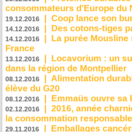
consommateurs d'Europe du 
|
Coop lance son bur
19.12.2016
|
Des cotons-tiges pa
14.12.2016
|
La purée Mousline 
14.12.2016
France
|
Locavorium : un s
13.12.2016
dans la région de Montpellier
|
Alimentation durab
08.12.2016
élève du G20
|
Emmaüs ouvre sa bo
08.12.2016
|
2016, année charni
02.12.2016
la consommation responsable
|
Emballages cancér
29.11.2016