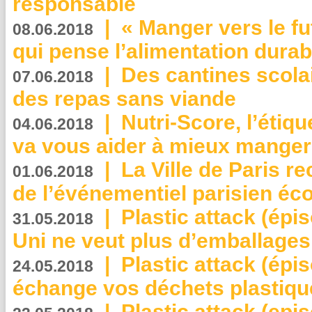
responsable
|
« Manger vers le fu
08.06.2018
qui pense l’alimentation dura
|
Des cantines scola
07.06.2018
des repas sans viande
|
Nutri-Score, l’étiqu
04.06.2018
va vous aider à mieux manger
|
La Ville de Paris r
01.06.2018
de l’événementiel parisien éc
|
Plastic attack (épi
31.05.2018
Uni ne veut plus d’emballages
|
Plastic attack (épi
24.05.2018
échange vos déchets plastiqu
|
Plastic attack (epis