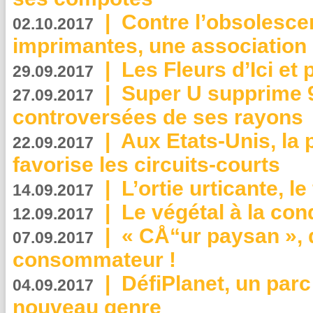
|
Contre l’obsolesc
02.10.2017
imprimantes, une association 
|
Les Fleurs d’Ici et p
29.09.2017
|
Super U supprime 
27.09.2017
controversées de ses rayons
|
Aux Etats-Unis, la
22.09.2017
favorise les circuits-courts
|
L’ortie urticante, le
14.09.2017
|
Le végétal à la con
12.09.2017
|
« CÅ“ur paysan », 
07.09.2017
consommateur !
|
DéfiPlanet, un parc
04.09.2017
nouveau genre