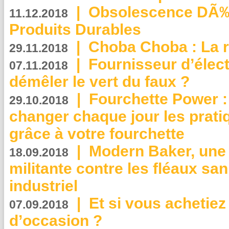
|
Obsolescence DÃ
11.12.2018
Produits Durables
|
Choba Choba : La r
29.11.2018
|
Fournisseur d’élec
07.11.2018
démêler le vert du faux ?
|
Fourchette Power 
29.10.2018
changer chaque jour les prati
grâce à votre fourchette
|
Modern Baker, une 
18.09.2018
militante contre les fléaux san
industriel
|
Et si vous achetie
07.09.2018
d’occasion ?