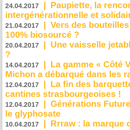
|
Paupiette, la renco
24.04.2017
intergénérationnelle et solidair
|
Vers des bouteilles
21.04.2017
100% biosourcé ?
|
Une vaisselle jeta
20.04.2017
?
|
La gamme « Côté Vé
14.04.2017
Michon a débarqué dans les r
|
La fin des barquett
12.04.2017
cantines strasbourgeoises !
|
Générations Future
12.04.2017
le glyphosate
|
Rrraw : la marque 
10.04.2017