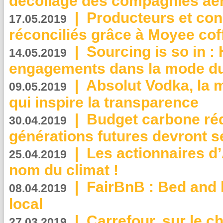
décollage des compagnies aé
|
Producteurs et co
17.05.2019
réconciliés grâce à Moyee cof
|
Sourcing is so in 
14.05.2019
engagements dans la mode du
|
Absolut Vodka, la 
09.05.2019
qui inspire la transparence
|
Budget carbone rédu
30.04.2019
générations futures devront se
|
Les actionnaires 
25.04.2019
nom du climat !
|
FairBnB : Bed and 
08.04.2019
local
|
Carrefour, sur le c
27.03.2019