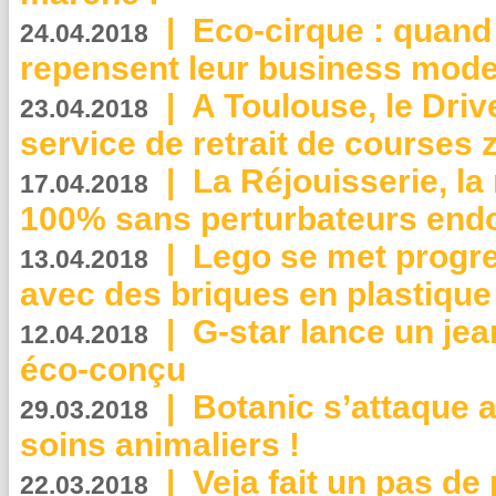
|
Eco-cirque : quand
24.04.2018
repensent leur business mode
|
A Toulouse, le Driv
23.04.2018
service de retrait de courses 
|
La Réjouisserie, la
17.04.2018
100% sans perturbateurs end
|
Lego se met progr
13.04.2018
avec des briques en plastique
|
G-star lance un jea
12.04.2018
éco-conçu
|
Botanic s’attaque 
29.03.2018
soins animaliers !
|
Veja fait un pas de 
22.03.2018