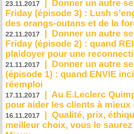
|
Donner un autre se
23.11.2017
Friday (épisode 3) : Lush s’en
des orangs-outans et de la for
|
Donner un autre se
22.11.2017
Friday (épisode 2) : quand RE
plaidoyer pour une reconnecti
|
Donner un autre se
21.11.2017
(épisode 1) : quand ENVIE inci
réemploi
|
Au E.Leclerc Quimp
17.11.2017
pour aider les clients à mie
|
Qualité, prix, éthiqu
16.11.2017
meilleur choix, vous le saure