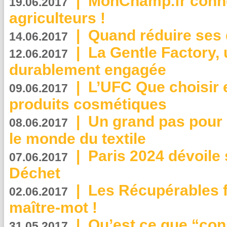
|
MonChamp.fr conne
19.06.2017
agriculteurs !
|
Quand réduire ses 
14.06.2017
|
La Gentle Factory, 
12.06.2017
durablement engagée
|
L’UFC Que choisir e
09.06.2017
produits cosmétiques
|
Un grand pas pour 
08.06.2017
le monde du textile
|
Paris 2024 dévoile 
07.06.2017
Déchet
|
Les Récupérables f
02.06.2017
maître-mot !
|
Qu’est ce que “co
31.05.2017