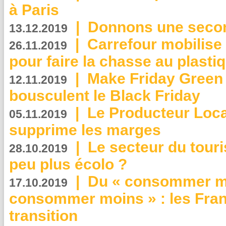
à Paris
|
Donnons une second
13.12.2019
|
Carrefour mobilis
26.11.2019
pour faire la chasse au plasti
|
Make Friday Green 
12.11.2019
bousculent le Black Friday
|
Le Producteur Local
05.11.2019
supprime les marges
|
Le secteur du touri
28.10.2019
peu plus écolo ?
|
Du « consommer mi
17.10.2019
consommer moins » : les Fran
transition