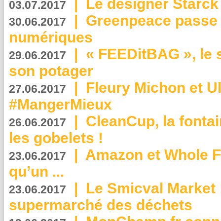
|
Le designer Starck 
03.07.2017
|
Greenpeace passe a
30.06.2017
numériques
|
« FEEDitBAG », le s
29.06.2017
son potager
|
Fleury Michon et Ul
27.06.2017
#MangerMieux
|
CleanCup, la fontai
26.06.2017
les gobelets !
|
Amazon et Whole F
23.06.2017
qu’un ...
|
Le Smicval Market :
23.06.2017
supermarché des déchets