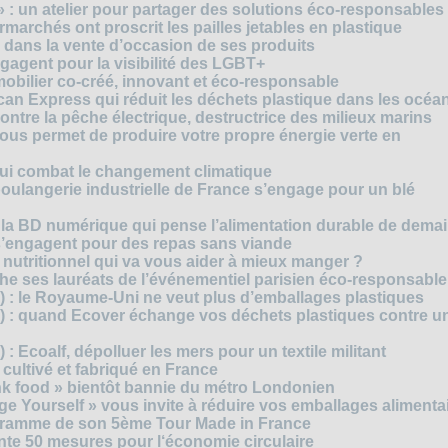
» : un atelier pour partager des solutions éco-responsables
archés ont proscrit les pailles jetables en plastique
 dans la vente d’occasion de ses produits
agent pour la visibilité des LGBT+
mobilier co-créé, innovant et éco-responsable
can Express qui réduit les déchets plastique dans les océa
ntre la pêche électrique, destructrice des milieux marins
 vous permet de produire votre propre énergie verte en
ui combat le changement climatique
boulangerie industrielle de France s’engage pour un blé
, la BD numérique qui pense l’alimentation durable de dema
s’engagent pour des repas sans viande
e nutritionnel qui va vous aider à mieux manger ?
che ses lauréats de l’événementiel parisien éco-responsable
3) : le Royaume-Uni ne veut plus d’emballages plastiques
 2) : quand Ecover échange vos déchets plastiques contre u
) : Ecoalf, dépolluer les mers pour un textile militant
cultivé et fabriqué en France
unk food » bientôt bannie du métro Londonien
e Yourself » vous invite à réduire vos emballages alimenta
ogramme de son 5ème Tour Made in France
te 50 mesures pour l‘économie circulaire