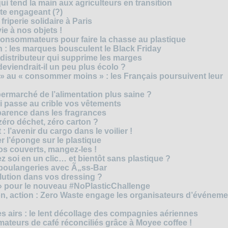
i tend la main aux agriculteurs en transition
cte engageant (?)
riperie solidaire à Paris
e à nos objets !
consommateurs pour faire la chasse au plastique
 : les marques bousculent le Black Friday
 distributeur qui supprime les marges
eviendrait-il un peu plus écolo ?
 au « consommer moins » : les Français poursuivent leur
rmarché de l’alimentation plus saine ?
ui passe au crible vos vêtements
sparence dans les fragrances
éro déchet, zéro carton ?
t : l’avenir du cargo dans le voilier !
r l’éponge sur le plastique
os couverts, mangez-les !
ez soi en un clic… et bientôt sans plastique ?
 boulangeries avec Ã„ss-Bar
olution dans vos dressing ?
 » pour le nouveau #NoPlasticChallenge
ion, action : Zero Waste engage les organisateurs d’événem
es airs : le lent décollage des compagnies aériennes
teurs de café réconciliés grâce à Moyee coffee !