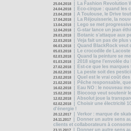
|
La Fashion Revolution 
25.04.2018
|
Eco-cirque : quand les 
24.04.2018
|
A Toulouse, le Drive tou
23.04.2018
|
La Réjouisserie, la nou
17.04.2018
|
Lego se met progressive
13.04.2018
|
G-star lance un jean éth
12.04.2018
|
Botanic s’attaque aux pe
29.03.2018
|
Veja fait un pas de plus
22.03.2018
|
Quand BlackRock veut do
06.03.2018
|
Le crocodile de Lacost
05.03.2018
|
Quand la peinture se met
02.03.2018
|
2018 signe l’envolée du
01.03.2018
|
Est-ce que les marques t
27.02.2018
|
La peste soit des pestic
26.02.2018
|
Quel est le vrai coût des
23.02.2018
|
Pêche responsable, quel
21.02.2018
|
Eau NO : le nouveau mo
16.02.2018
|
Biocoop veut soutenir le
15.02.2018
|
Absolut joue la transp
12.02.2018
|
Choisir une électricité
02.02.2018
d'énergie !
|
Verkor : marque de ska
20.12.2017
|
Donner un autre sens au 
24.11.2017
clients et collaborateurs à conso
|
Donner un autre sens au
23.11.2017