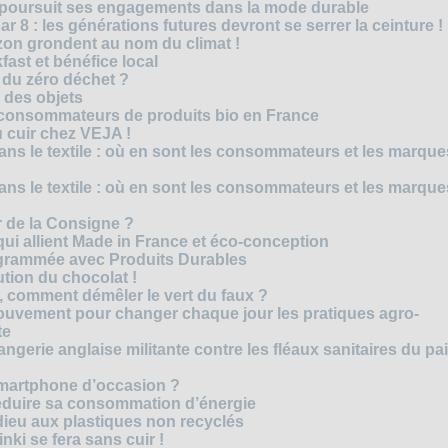
M poursuit ses engagements dans la mode durable
r 8 : les générations futures devront se serrer la ceinture !
on grondent au nom du climat !
ast et bénéfice local
 du zéro déchet ?
e des objets
consommateurs de produits bio en France
 cuir chez VEJA !
ns le textile : où en sont les consommateurs et les marque
ns le textile : où en sont les consommateurs et les marque
 de la Consigne ?
i allient Made in France et éco-conception
rammée avec Produits Durables
tion du chocolat !
é, comment démêler le vert du faux ?
ouvement pour changer chaque jour les pratiques agro-
te
gerie anglaise militante contre les fléaux sanitaires du pa
smartphone d’occasion ?
réduire sa consommation d’énergie
dieu aux plastiques non recyclés
ki se fera sans cuir !