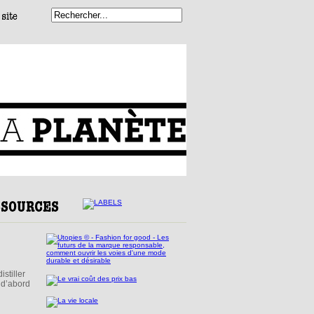
istiller
 d’abord