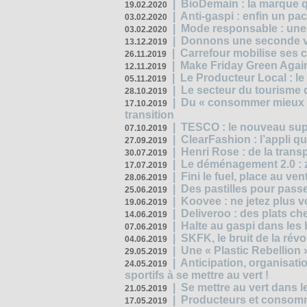
|
BioDemain : la marque qu
19.02.2020
|
Anti-gaspi : enfin un pa
03.02.2020
|
Mode responsable : une f
03.02.2020
|
Donnons une seconde vi
13.12.2019
|
Carrefour mobilise ses 
26.11.2019
|
Make Friday Green Again
12.11.2019
|
Le Producteur Local : le
05.11.2019
|
Le secteur du tourisme d
28.10.2019
|
Du « consommer mieux »
17.10.2019
transition
|
TESCO : le nouveau supe
07.10.2019
|
ClearFashion : l’appli q
27.09.2019
|
Henri Rose : de la tran
30.07.2019
|
Le déménagement 2.0 : z
17.07.2019
|
Fini le fuel, place au ven
28.06.2019
|
Des pastilles pour passe
25.06.2019
|
Koovee : ne jetez plus v
19.06.2019
|
Deliveroo : des plats ch
14.06.2019
|
Halte au gaspi dans les
07.06.2019
|
SKFK, le bruit de la rév
04.06.2019
|
Une « Plastic Rebellion
29.05.2019
|
Anticipation, organisat
24.05.2019
sportifs à se mettre au vert !
|
Se mettre au vert dans l
21.05.2019
|
Producteurs et consomma
17.05.2019