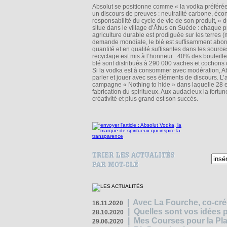
Absolut se positionne comme « la vodka préférée d
un discours de preuves : neutralité carbone, éco
responsabilité du cycle de vie de son produit, « du
situe dans le village d’Åhus en Suède : chaque 
agriculture durable est prodiguée sur les terres 
demande mondiale, le blé est suffisamment abond
quantité et en qualité suffisantes dans les source
recyclage est mis à l’honneur : 40% des bouteilles
blé sont distribués à 290 000 vaches et cochons 
Si la vodka est à consommer avec modération, Abs
parler et jouer avec ses éléments de discours. L
campagne « Nothing to hide » dans laquelle 28 
fabrication du spiritueux. Aux audacieux la fortu
créativité et plus grand est son succès.
|
Avec La Fourche, co-crée
16.11.2020
|
Quelles sont vos idées
28.10.2020
|
Mes Courses pour la Pla
29.06.2020