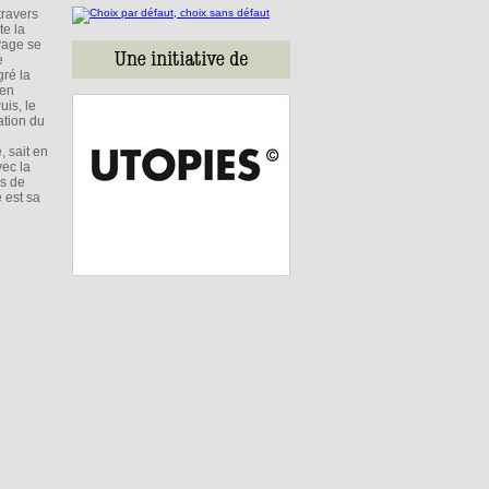
travers
te la
uvage se
e
gré la
 en
uis, le
ation du
, sait en
ec la
us de
 est sa