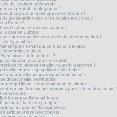
vice de livraison anti-gaspi !
eurs de produits biologiques ?
e éducative pour un développement durable !
 de la disparition des races locales agricoles ?
 en France !
ie’s Kitchen a trouvé la solution !
 a la cote en Europe !
-t-elle aux nouvelles tendances de consommation ?
 c’est possible !
vêtement pour enfant qui dure dans le temps !
 économie circulaire
anétaire » : info ou intox ?
qui fait la promotion du vin naturel
pesticides chimiques est-elle vraiment respectée ?
ui milite contre le gaspillage alimentaire
qui transforme les peaux de poissons en cuir
e qui accueille les réfugiés
e burger qui limite la consommation de viande
s entreprises françaises engagées pour le bien-être animal 
une bière bio
ble les appareils numériques
0 qui sert à faire son potager
 partenaires pour le #MangerMieux
 distribue et lave les gobelets !
e forment plus qu’un ...