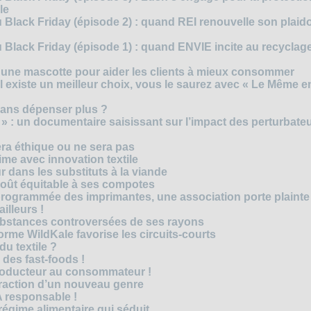
le
 Black Friday (épisode 2) : quand REI renouvelle son plaid
Black Friday (épisode 1) : quand ENVIE incite au recyclage
 une mascotte pour aider les clients à mieux consommer
s’il existe un meilleur choix, vous le saurez avec « Le Même e
ans dépenser plus ?
 » : un documentaire saisissant sur l’impact des perturbate
era éthique ou ne sera pas
me avec innovation textile
r dans les substituts à la viande
oût équitable à ses compotes
rogrammée des imprimantes, une association porte plainte
ailleurs !
bstances controversées de ses rayons
forme WildKale favorise les circuits-courts
 du textile ?
 des fast-foods !
roducteur au consommateur !
traction d’un nouveau genre
 responsable !
régime alimentaire qui séduit