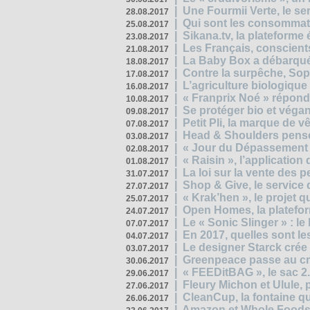
|
Une Fourmii Verte, le ser
28.08.2017
|
Qui sont les consommat
25.08.2017
|
Sikana.tv, la plateform
23.08.2017
|
Les Français, conscients
21.08.2017
|
La Baby Box a débarqué
18.08.2017
|
Contre la surpêche, Soph
17.08.2017
|
L’agriculture biologique
16.08.2017
|
« Franprix Noé » répond
10.08.2017
|
Se protéger bio et végan,
09.08.2017
|
Petit Pli, la marque de 
07.08.2017
|
Head & Shoulders pense
03.08.2017
|
« Jour du Dépassement Pl
02.08.2017
|
« Raisin », l’application 
01.08.2017
|
La loi sur la vente des 
31.07.2017
|
Shop & Give, le service q
27.07.2017
|
« Krak’hen », le projet 
25.07.2017
|
Open Homes, la plateform
24.07.2017
|
Le « Sonic Slinger » : l
07.07.2017
|
En 2017, quelles sont le
04.07.2017
|
Le designer Starck crée 
03.07.2017
|
Greenpeace passe au cri
30.06.2017
|
« FEEDitBAG », le sac 2.
29.06.2017
|
Fleury Michon et Ulule,
27.06.2017
|
CleanCup, la fontaine qui
26.06.2017
|
Amazon et Whole Foods n