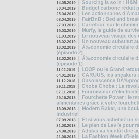
|
Sourcing is so in : H&
14.05.2019
|
Budget carbone réduit pa
30.04.2019
|
Les actionnaires d’Amaz
25.04.2019
|
FairBnB : Bed and breakf
08.04.2019
|
Carrefour, sur le chemin
27.03.2019
|
Murfy, le guide de survi
19.03.2019
|
Le nouveau visage des 
01.03.2019
|
Un nouveau substitut au
18.02.2019
|
Ã‰conomie circulaire da
13.02.2019
(épisode 2)
|
Ã‰conomie circulaire da
13.02.2019
(épisode 1)
|
LOOP ou le Grand retour
11.02.2019
|
CARUUS, les sneakers qu
04.01.2019
|
Obsolescence DÃ‰prog
11.12.2018
|
Choba Choba : La révolu
29.11.2018
|
Fournisseur d’électricit
07.11.2018
|
Fourchette Power : le m
29.10.2018
alimentaires grâce à votre fourchet
|
Modern Baker, une boulan
18.09.2018
industriel
|
Et si vous achetiez un 
07.09.2018
|
Le plan de Levi’s pour 
31.08.2018
|
Adidas va bientôt dire a
24.08.2018
|
La Fashion Week d’Helsin
21.08.2018