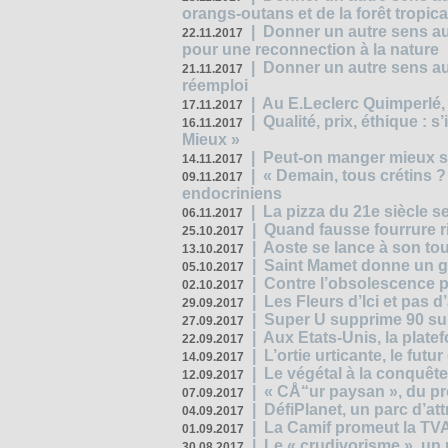
orangs-outans et de la forêt tropica
|
Donner un autre sens au
22.11.2017
pour une reconnection à la nature
|
Donner un autre sens au 
21.11.2017
réemploi
|
Au E.Leclerc Quimperlé,
17.11.2017
|
Qualité, prix, éthique : 
16.11.2017
Mieux »
|
Peut-on manger mieux s
14.11.2017
|
« Demain, tous crétins ?
09.11.2017
endocriniens
|
La pizza du 21e siècle s
06.11.2017
|
Quand fausse fourrure ri
25.10.2017
|
Aoste se lance à son tou
13.10.2017
|
Saint Mamet donne un g
05.10.2017
|
Contre l’obsolescence p
02.10.2017
|
Les Fleurs d’Ici et pas d’
29.09.2017
|
Super U supprime 90 su
27.09.2017
|
Aux Etats-Unis, la plate
22.09.2017
|
L’ortie urticante, le futur
14.09.2017
|
Le végétal à la conquête
12.09.2017
|
« CÅ“ur paysan », du p
07.09.2017
|
DéfiPlanet, un parc d’at
04.09.2017
|
La Camif promeut la TVA
01.09.2017
|
Le « crudivorisme », un 
30.08.2017