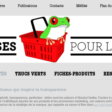
tueux qui inspire la transparence
licité, transparence, perfection : telles sont les valeurs d’Absolut Vodka. Faciles à d
s l’esthétique épurée de ses produits et les promesses marketing, ces valeurs sont
ssence de la stratégie de la marque, qui rappelle sa raison d’être dans
un court spot