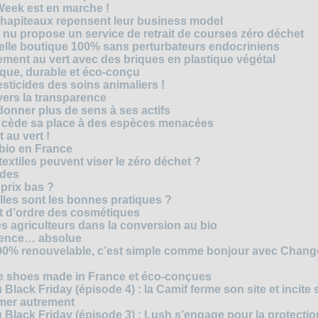
Week est en marche !
chapiteaux repensent leur business model
t nu propose un service de retrait de courses zéro déchet
velle boutique 100% sans perturbateurs endocriniens
ment au vert avec des briques en plastique végétal
ique, durable et éco-conçu
sticides des soins animaliers !
 vers la transparence
nner plus de sens à ses actifs
e cède sa place à des espèces menacées
 au vert !
 bio en France
extiles peuvent viser le zéro déchet ?
ides
 prix bas ?
les sont les bonnes pratiques ?
t d’ordre des cosmétiques
s agriculteurs dans la conversion au bio
arence… absolue
 100% renouvelable, c’est simple comme bonjour avec Chan
te shoes made in France et éco-conçues
Black Friday (épisode 4) : la Camif ferme son site et incite 
mmer autrement
 Black Friday (épisode 3) : Lush s’engage pour la protecti