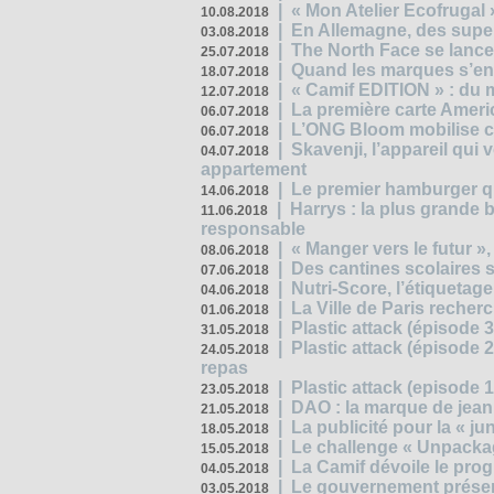
|
« Mon Atelier Ecofrugal 
10.08.2018
|
En Allemagne, des superm
03.08.2018
|
The North Face se lance
25.07.2018
|
Quand les marques s’eng
18.07.2018
|
« Camif EDITION » : du 
12.07.2018
|
La première carte Ameri
06.07.2018
|
L’ONG Bloom mobilise co
06.07.2018
|
Skavenji, l’appareil qui
04.07.2018
appartement
|
Le premier hamburger q
14.06.2018
|
Harrys : la plus grande 
11.06.2018
responsable
|
« Manger vers le futur »
08.06.2018
|
Des cantines scolaires 
07.06.2018
|
Nutri-Score, l’étiquetag
04.06.2018
|
La Ville de Paris recher
01.06.2018
|
Plastic attack (épisode 
31.05.2018
|
Plastic attack (épisode
24.05.2018
repas
|
Plastic attack (episode 1
23.05.2018
|
DAO : la marque de jean 
21.05.2018
|
La publicité pour la « j
18.05.2018
|
Le challenge « Unpackag
15.05.2018
|
La Camif dévoile le pr
04.05.2018
|
Le gouvernement présen
03.05.2018