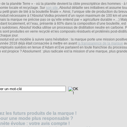
e la planète Terre » - où la planète devient la cible prescriptrice des hommes - à 
nomie locale et recyclage. Sur
son site
, Absolut détaille ses initiatives et assume tou
 petit grain de blé à la bouteille finale ». Ainsi, l’unique site de production du bre
produit nécessaire à l’Absolut Vodka provient d’un rayon maximum de 100 km et un
(mais la marque ne précise pas ce qu’elle entend par « agriculture durable »…) Mal
ant localement, et l’eau, présente à 60% dans la composition d’une bouteille, est
s suédoises. Absolut Vodka utilise un processus de distillation neutre en carbone. P
 sont produites en verre recyclé et les composés résiduels et protéinés post-distill
chaque jour.
olut est un modèle à suivre sans hésitation : la marque porte une mission positive
’année 2018 déjà était consacrée à mettre en avant
la transparence de la marque
av
employés suédois en tenue d’Adam et Eve parlaient en toute franchise du process
ne est propice ? Absolument : plus radicale est la mission d’une marque, plus grande
z les futurs produits de la marque !
 pour une mode plus responsable ?
nète évolue : votre avis compte !