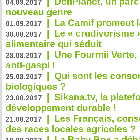
|
DéfiPlanet, un parc
04.09.2017
nouveau genre
|
La Camif promeut l
01.09.2017
|
Le « crudivorisme 
30.08.2017
alimentaire qui séduit
|
Une Fourmii Verte, 
28.08.2017
anti-gaspi !
|
Qui sont les cons
25.08.2017
biologiques ?
|
Sikana.tv, la plate
23.08.2017
développement durable !
|
Les Français, consc
21.08.2017
des races locales agricoles ?
|
La Baby Box a déb