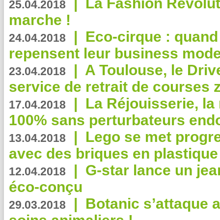
|
La Fashion Revolut
25.04.2018
marche !
|
Eco-cirque : quand
24.04.2018
repensent leur business mode
|
A Toulouse, le Driv
23.04.2018
service de retrait de courses 
|
La Réjouisserie, la
17.04.2018
100% sans perturbateurs end
|
Lego se met progr
13.04.2018
avec des briques en plastique
|
G-star lance un jea
12.04.2018
éco-conçu
|
Botanic s’attaque 
29.03.2018