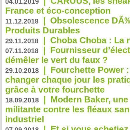
|
CARUUS, les sneake
04.01.2019
France et éco-conception
|
Obsolescence DÃ
11.12.2018
Produits Durables
|
Choba Choba : La r
29.11.2018
|
Fournisseur d’élec
07.11.2018
démêler le vert du faux ?
|
Fourchette Power 
29.10.2018
changer chaque jour les prati
grâce à votre fourchette
|
Modern Baker, une 
18.09.2018
militante contre les fléaux san
industriel
|
Et si vous achetie
07.09.2018