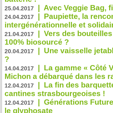
|
Avec Veggie Bag, fi
25.04.2017
|
Paupiette, la renco
24.04.2017
intergénérationnelle et solidair
|
Vers des bouteilles
21.04.2017
100% biosourcé ?
|
Une vaisselle jeta
20.04.2017
?
|
La gamme « Côté Vé
14.04.2017
Michon a débarqué dans les r
|
La fin des barquett
12.04.2017
cantines strasbourgeoises !
|
Générations Future
12.04.2017
le glyphosate