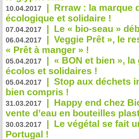
|
Rrraw : la marque 
10.04.2017
écologique et solidaire !
|
Le « bio-seau » déb
07.04.2017
|
Veggie Prêt », le r
06.04.2017
« Prêt à manger » !
|
« BON et bien », l
05.04.2017
écolos et solidaires !
|
Stop aux déchets i
05.04.2017
bien compris !
|
Happy end chez Bio
31.03.2017
vente d’eau en bouteilles plas
|
Le végétal se fait 
30.03.2017
Portugal !