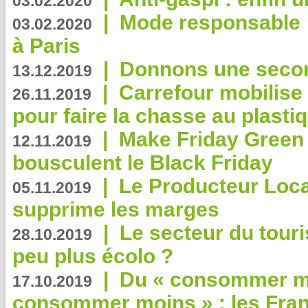
03.02.2020
|
Mode responsable : 
03.02.2020
à Paris
|
Donnons une second
13.12.2019
|
Carrefour mobilis
26.11.2019
pour faire la chasse au plasti
|
Make Friday Green 
12.11.2019
bousculent le Black Friday
|
Le Producteur Local
05.11.2019
supprime les marges
|
Le secteur du touri
28.10.2019
peu plus écolo ?
|
Du « consommer mi
17.10.2019
consommer moins » : les Fran