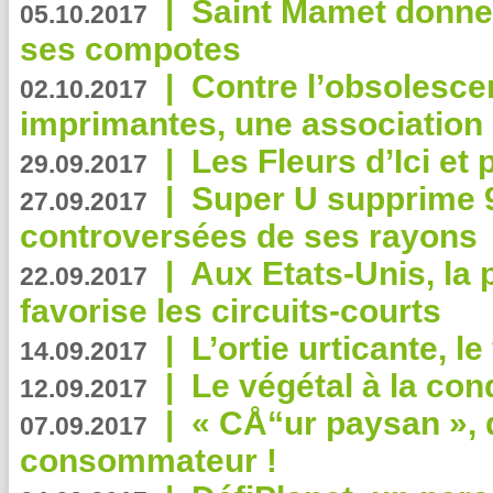
|
Saint Mamet donne 
05.10.2017
ses compotes
|
Contre l’obsolesc
02.10.2017
imprimantes, une association 
|
Les Fleurs d’Ici et p
29.09.2017
|
Super U supprime 
27.09.2017
controversées de ses rayons
|
Aux Etats-Unis, la
22.09.2017
favorise les circuits-courts
|
L’ortie urticante, le
14.09.2017
|
Le végétal à la con
12.09.2017
|
« CÅ“ur paysan », 
07.09.2017
consommateur !