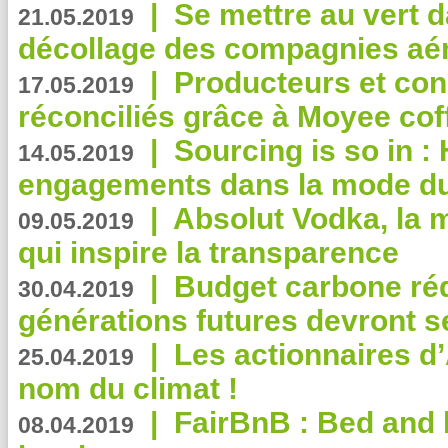
|
Se mettre au vert da
21.05.2019
décollage des compagnies aé
|
Producteurs et co
17.05.2019
réconciliés grâce à Moyee cof
|
Sourcing is so in 
14.05.2019
engagements dans la mode du
|
Absolut Vodka, la 
09.05.2019
qui inspire la transparence
|
Budget carbone rédu
30.04.2019
générations futures devront se
|
Les actionnaires 
25.04.2019
nom du climat !
|
FairBnB : Bed and 
08.04.2019