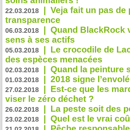
soins animaliers !
|
Veja fait un pas de 
22.03.2018
transparence
|
Quand BlackRock v
06.03.2018
sens à ses actifs
|
Le crocodile de La
05.03.2018
des espèces menacées
|
Quand la peinture s
02.03.2018
|
2018 signe l’envol
01.03.2018
|
Est-ce que les mar
27.02.2018
viser le zéro déchet ?
|
La peste soit des p
26.02.2018
|
Quel est le vrai coû
23.02.2018
|
Pêche responsable,
21.02.2018