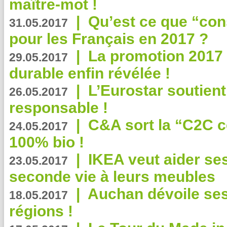
maître-mot !
|
Qu’est ce que “co
31.05.2017
pour les Français en 2017 ?
|
La promotion 2017 
29.05.2017
durable enfin révélée !
|
L’Eurostar soutient
26.05.2017
responsable !
|
C&A sort la “C2C c
24.05.2017
100% bio !
|
IKEA veut aider se
23.05.2017
seconde vie à leurs meubles
|
Auchan dévoile se
18.05.2017
régions !