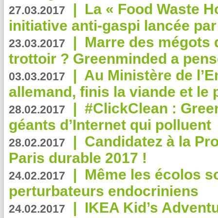
|
La « Food Waste Hot
27.03.2017
initiative anti-gaspi lancée pa
|
Marre des mégots q
23.03.2017
trottoir ? Greenminded a pens
|
Au Ministère de l’
03.03.2017
allemand, finis la viande et le
|
#ClickClean : Gree
28.02.2017
géants d’Internet qui polluent
|
Candidatez à la Pr
28.02.2017
Paris durable 2017 !
|
Même les écolos s
24.02.2017
perturbateurs endocriniens
|
IKEA Kid’s Adventu
24.02.2017