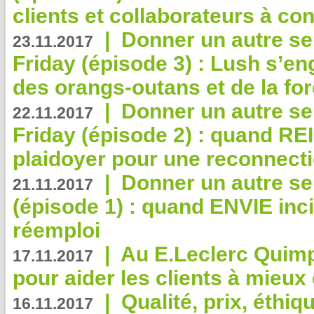
clients et collaborateurs à 
|
Donner un autre se
23.11.2017
Friday (épisode 3) : Lush s’en
des orangs-outans et de la for
|
Donner un autre se
22.11.2017
Friday (épisode 2) : quand RE
plaidoyer pour une reconnecti
|
Donner un autre se
21.11.2017
(épisode 1) : quand ENVIE inci
réemploi
|
Au E.Leclerc Quimp
17.11.2017
pour aider les clients à mie
|
Qualité, prix, éthiqu
16.11.2017