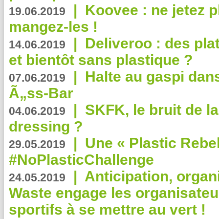
|
Koovee : ne jetez p
19.06.2019
mangez-les !
|
Deliveroo : des pla
14.06.2019
et bientôt sans plastique ?
|
Halte au gaspi dan
07.06.2019
Ã„ss-Bar
|
SKFK, le bruit de l
04.06.2019
dressing ?
|
Une « Plastic Rebe
29.05.2019
#NoPlasticChallenge
|
Anticipation, organi
24.05.2019
Waste engage les organisate
sportifs à se mettre au vert !