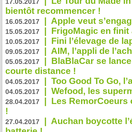
|
Le Tour du Made in
17.05.2017
bientôt recommencer !
|
Apple veut s’engage
16.05.2017
|
FrigoMagic en finit 
15.05.2017
|
Fini l’élevage de la
10.05.2017
|
AIM, l’appli de l’ac
09.05.2017
|
BlaBlaCar se lance
05.05.2017
courte distance !
|
Too Good To Go, l’a
04.05.2017
|
Wefood, les superm
04.05.2017
|
Les RemorCoeurs on
28.04.2017
!
|
Auchan boycotte l’
27.04.2017
batterie !