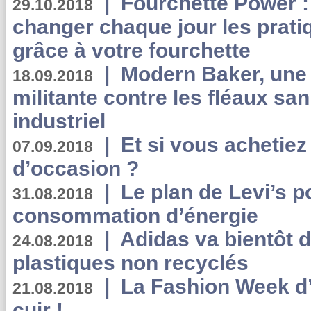
|
Fourchette Power 
29.10.2018
changer chaque jour les prati
grâce à votre fourchette
|
Modern Baker, une 
18.09.2018
militante contre les fléaux san
industriel
|
Et si vous achetie
07.09.2018
d’occasion ?
|
Le plan de Levi’s p
31.08.2018
consommation d’énergie
|
Adidas va bientôt d
24.08.2018
plastiques non recyclés
|
La Fashion Week d’
21.08.2018
cuir !