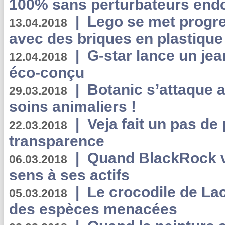
100% sans perturbateurs end
|
Lego se met progr
13.04.2018
avec des briques en plastique
|
G-star lance un jea
12.04.2018
éco-conçu
|
Botanic s’attaque 
29.03.2018
soins animaliers !
|
Veja fait un pas de 
22.03.2018
transparence
|
Quand BlackRock v
06.03.2018
sens à ses actifs
|
Le crocodile de La
05.03.2018
des espèces menacées