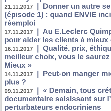
|
Donner un autre se
21.11.2017
(épisode 1) : quand ENVIE inci
réemploi
|
Au E.Leclerc Quimp
17.11.2017
pour aider les clients à mie
|
Qualité, prix, éthiqu
16.11.2017
meilleur choix, vous le saure
Mieux »
|
Peut-on manger mi
14.11.2017
plus ?
|
« Demain, tous crét
09.11.2017
documentaire saisissant sur l
perturbateurs endocriniens