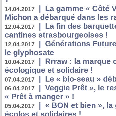
|
La gamme « Côté Vé
14.04.2017
Michon a débarqué dans les r
|
La fin des barquett
12.04.2017
cantines strasbourgeoises !
|
Générations Future
12.04.2017
le glyphosate
|
Rrraw : la marque 
10.04.2017
écologique et solidaire !
|
Le « bio-seau » déb
07.04.2017
|
Veggie Prêt », le r
06.04.2017
« Prêt à manger » !
|
« BON et bien », l
05.04.2017
écolos et solidaires !