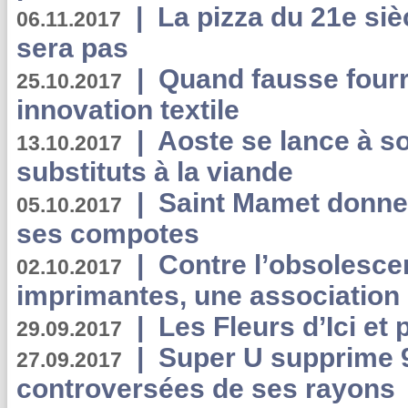
|
La pizza du 21e siè
06.11.2017
sera pas
|
Quand fausse fourr
25.10.2017
innovation textile
|
Aoste se lance à so
13.10.2017
substituts à la viande
|
Saint Mamet donne 
05.10.2017
ses compotes
|
Contre l’obsolesc
02.10.2017
imprimantes, une association 
|
Les Fleurs d’Ici et p
29.09.2017
|
Super U supprime 
27.09.2017
controversées de ses rayons