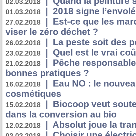
|
Quand la peinture s
02.03.2018
|
2018 signe l’envol
01.03.2018
|
Est-ce que les mar
27.02.2018
viser le zéro déchet ?
|
La peste soit des p
26.02.2018
|
Quel est le vrai coû
23.02.2018
|
Pêche responsable,
21.02.2018
bonnes pratiques ?
|
Eau NO : le nouvea
16.02.2018
cosmétiques
|
Biocoop veut souten
15.02.2018
dans la conversion au bio
|
Absolut joue la tr
12.02.2018
|
Choisir une électri
02.02.2018