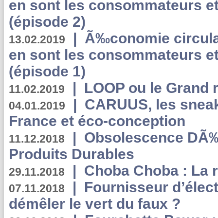
en sont les consommateurs et
(épisode 2)
|
Ã‰conomie circulair
13.02.2019
en sont les consommateurs et
(épisode 1)
|
LOOP ou le Grand r
11.02.2019
|
CARUUS, les sneake
04.01.2019
France et éco-conception
|
Obsolescence DÃ
11.12.2018
Produits Durables
|
Choba Choba : La r
29.11.2018
|
Fournisseur d’élec
07.11.2018
démêler le vert du faux ?