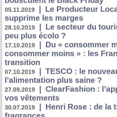
bousculent le Black Friday
|
Le Producteur Local
05.11.2019
supprime les marges
|
Le secteur du touri
28.10.2019
peu plus écolo ?
|
Du « consommer mi
17.10.2019
consommer moins » : les Fran
transition
|
TESCO : le nouvea
07.10.2019
l’alimentation plus saine ?
|
ClearFashion : l’ap
27.09.2019
vos vêtements
|
Henri Rose : de la
30.07.2019
fragrances