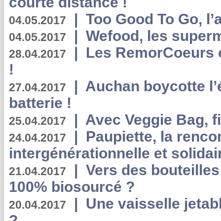
courte distance !
|
Too Good To Go, l’a
04.05.2017
|
Wefood, les superm
04.05.2017
|
Les RemorCoeurs on
28.04.2017
!
|
Auchan boycotte l’
27.04.2017
batterie !
|
Avec Veggie Bag, fi
25.04.2017
|
Paupiette, la renco
24.04.2017
intergénérationnelle et solidair
|
Vers des bouteilles
21.04.2017
100% biosourcé ?
|
Une vaisselle jeta
20.04.2017
?