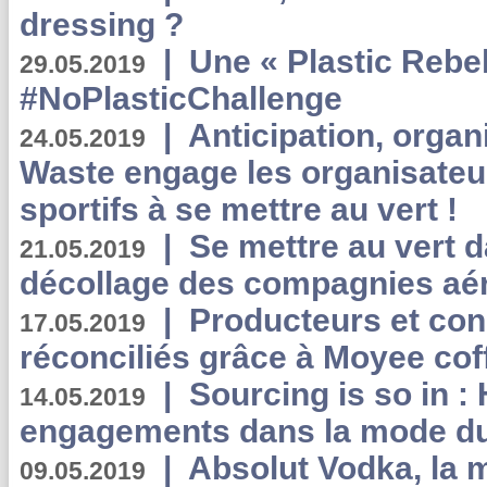
dressing ?
|
Une « Plastic Rebe
29.05.2019
#NoPlasticChallenge
|
Anticipation, organi
24.05.2019
Waste engage les organisate
sportifs à se mettre au vert !
|
Se mettre au vert da
21.05.2019
décollage des compagnies aé
|
Producteurs et co
17.05.2019
réconciliés grâce à Moyee cof
|
Sourcing is so in 
14.05.2019
engagements dans la mode du
|
Absolut Vodka, la 
09.05.2019