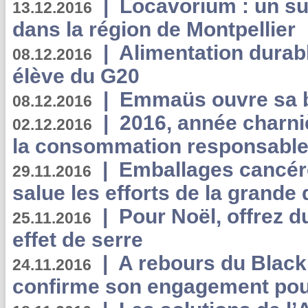
|
Locavorium : un s
13.12.2016
dans la région de Montpellier
|
Alimentation durab
08.12.2016
élève du G20
|
Emmaüs ouvre sa bo
08.12.2016
|
2016, année charni
02.12.2016
la consommation responsable
|
Emballages cancér
29.11.2016
salue les efforts de la grande 
|
Pour Noël, offrez d
25.11.2016
effet de serre
|
A rebours du Black
24.11.2016
confirme son engagement pour