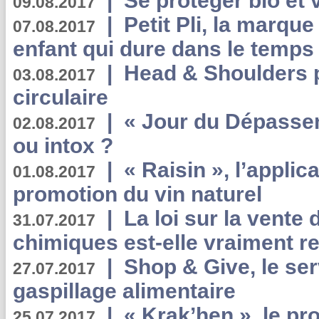
|
Se protéger bio et 
09.08.2017
|
Petit Pli, la marqu
07.08.2017
enfant qui dure dans le temps 
|
Head & Shoulders
03.08.2017
circulaire
|
« Jour du Dépassem
02.08.2017
ou intox ?
|
« Raisin », l’applica
01.08.2017
promotion du vin naturel
|
La loi sur la vente
31.07.2017
chimiques est-elle vraiment r
|
Shop & Give, le serv
27.07.2017
gaspillage alimentaire
|
« Krak’hen », le pr
25.07.2017