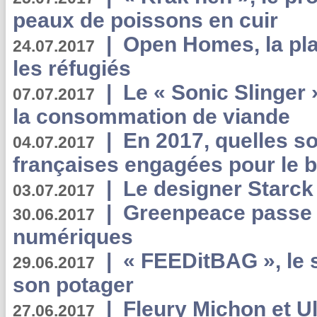
peaux de poissons en cuir
|
Open Homes, la pla
24.07.2017
les réfugiés
|
Le « Sonic Slinger »
07.07.2017
la consommation de viande
|
En 2017, quelles so
04.07.2017
françaises engagées pour le b
|
Le designer Starck 
03.07.2017
|
Greenpeace passe a
30.06.2017
numériques
|
« FEEDitBAG », le s
29.06.2017
son potager
|
Fleury Michon et Ul
27.06.2017