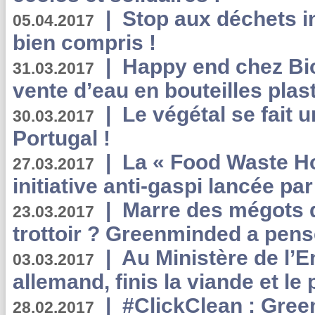
|
Stop aux déchets i
05.04.2017
bien compris !
|
Happy end chez Bio
31.03.2017
vente d’eau en bouteilles plas
|
Le végétal se fait 
30.03.2017
Portugal !
|
La « Food Waste Hot
27.03.2017
initiative anti-gaspi lancée pa
|
Marre des mégots q
23.03.2017
trottoir ? Greenminded a pens
|
Au Ministère de l’
03.03.2017
allemand, finis la viande et le
|
#ClickClean : Gree
28.02.2017