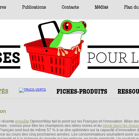
ion
 récente
enquête
OpinionWay fait le point sur les Français et l’innovation. Bilan de
rses : connus pour être les champions des idées noires et du
moral dans les chaus
 Français sont tout de même 57 % à se dire optimistes sur la capacité́ d’innovation d
nce au cours des cinq prochaines années. Les consommateurs souhaitent avoir acc
plexité et à la richesse du monde qui les entoure, en toute simplicité. Un souhait qu