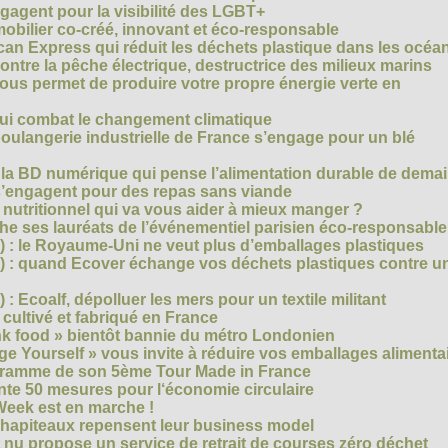
agent pour la visibilité des LGBT+
mobilier co-créé, innovant et éco-responsable
can Express qui réduit les déchets plastique dans les océa
ntre la pêche électrique, destructrice des milieux marins
 vous permet de produire votre propre énergie verte en
ui combat le changement climatique
boulangerie industrielle de France s’engage pour un blé
, la BD numérique qui pense l’alimentation durable de dema
s’engagent pour des repas sans viande
e nutritionnel qui va vous aider à mieux manger ?
che ses lauréats de l’événementiel parisien éco-responsable
3) : le Royaume-Uni ne veut plus d’emballages plastiques
 2) : quand Ecover échange vos déchets plastiques contre u
) : Ecoalf, dépolluer les mers pour un textile militant
cultivé et fabriqué en France
unk food » bientôt bannie du métro Londonien
e Yourself » vous invite à réduire vos emballages alimenta
ogramme de son 5ème Tour Made in France
te 50 mesures pour l‘économie circulaire
Week est en marche !
chapiteaux repensent leur business model
t nu propose un service de retrait de courses zéro déchet