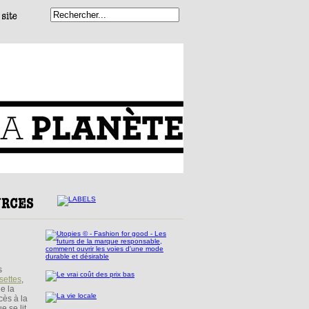
s
settes
,
e la
ès à la
e se lit