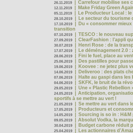
|
Carrefour mobilise ses 
26.11.2019
|
Make Friday Green Again
12.11.2019
|
Le Producteur Local : le
05.11.2019
|
Le secteur du tourisme d
28.10.2019
|
Du « consommer mieux »
17.10.2019
transition
|
TESCO : le nouveau supe
07.10.2019
|
ClearFashion : l’appli q
27.09.2019
|
Henri Rose : de la tran
30.07.2019
|
Le déménagement 2.0 : z
17.07.2019
|
Fini le fuel, place au ven
28.06.2019
|
Des pastilles pour passe
25.06.2019
|
Koovee : ne jetez plus v
19.06.2019
|
Deliveroo : des plats ch
14.06.2019
|
Halte au gaspi dans les
07.06.2019
|
SKFK, le bruit de la rév
04.06.2019
|
Une « Plastic Rebellion
29.05.2019
|
Anticipation, organisat
24.05.2019
sportifs à se mettre au vert !
|
Se mettre au vert dans l
21.05.2019
|
Producteurs et consomma
17.05.2019
|
Sourcing is so in : H&
14.05.2019
|
Absolut Vodka, la marque
09.05.2019
|
Budget carbone réduit pa
30.04.2019
|
Les actionnaires d’Amaz
25.04.2019