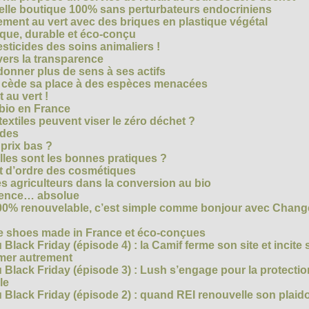
velle boutique 100% sans perturbateurs endocriniens
ment au vert avec des briques en plastique végétal
ique, durable et éco-conçu
sticides des soins animaliers !
 vers la transparence
nner plus de sens à ses actifs
e cède sa place à des espèces menacées
 au vert !
 bio en France
extiles peuvent viser le zéro déchet ?
ides
 prix bas ?
les sont les bonnes pratiques ?
t d’ordre des cosmétiques
s agriculteurs dans la conversion au bio
arence… absolue
 100% renouvelable, c’est simple comme bonjour avec Chan
te shoes made in France et éco-conçues
Black Friday (épisode 4) : la Camif ferme son site et incite 
mmer autrement
 Black Friday (épisode 3) : Lush s’engage pour la protecti
le
 Black Friday (épisode 2) : quand REI renouvelle son plaid