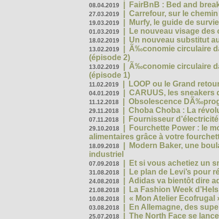
|
FairBnB : Bed and breakf
08.04.2019
|
Carrefour, sur le chemin
27.03.2019
|
Murfy, le guide de survi
19.03.2019
|
Le nouveau visage des 
01.03.2019
|
Un nouveau substitut au
18.02.2019
|
Ã‰conomie circulaire da
13.02.2019
(épisode 2)
|
Ã‰conomie circulaire da
13.02.2019
(épisode 1)
|
LOOP ou le Grand retour
11.02.2019
|
CARUUS, les sneakers qu
04.01.2019
|
Obsolescence DÃ‰prog
11.12.2018
|
Choba Choba : La révolu
29.11.2018
|
Fournisseur d’électricit
07.11.2018
|
Fourchette Power : le m
29.10.2018
alimentaires grâce à votre fourchet
|
Modern Baker, une boulan
18.09.2018
industriel
|
Et si vous achetiez un 
07.09.2018
|
Le plan de Levi’s pour 
31.08.2018
|
Adidas va bientôt dire a
24.08.2018
|
La Fashion Week d’Helsin
21.08.2018
|
« Mon Atelier Ecofrugal 
10.08.2018
|
En Allemagne, des superm
03.08.2018
|
The North Face se lance
25.07.2018