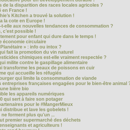
 de la disparition des races locales agricoles ?
 en France !
ie’s Kitchen a trouvé la solution !
 a la cote en Europe !
-t-elle aux nouvelles tendances de consommation ?
 c’est possible !
vêtement pour enfant qui dure dans le temps !
 économie circulaire
anétaire » : info ou intox ?
qui fait la promotion du vin naturel
pesticides chimiques est-elle vraiment respectée ?
ui milite contre le gaspillage alimentaire
qui transforme les peaux de poissons en cuir
e qui accueille les réfugiés
e burger qui limite la consommation de viande
s entreprises françaises engagées pour le bien-être animal 
une bière bio
ble les appareils numériques
0 qui sert à faire son potager
 partenaires pour le #MangerMieux
 distribue et lave les gobelets !
e forment plus qu’un ...
tout premier supermarché des déchets
seignants et agriculteurs !