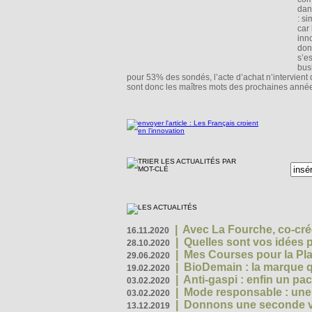
dan
: s
car
inno
don
s’e
bus
pour 53% des sondés, l’acte d’achat n’intervient q
sont donc les maîtres mots des prochaines année
|
Avec La Fourche, co-crée
16.11.2020
|
Quelles sont vos idées
28.10.2020
|
Mes Courses pour la Pla
29.06.2020
|
BioDemain : la marque qu
19.02.2020
|
Anti-gaspi : enfin un pa
03.02.2020
|
Mode responsable : une f
03.02.2020
|
Donnons une seconde vi
13.12.2019