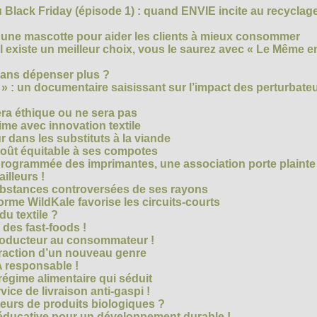
Black Friday (épisode 1) : quand ENVIE incite au recyclage
 une mascotte pour aider les clients à mieux consommer
s’il existe un meilleur choix, vous le saurez avec « Le Même e
ans dépenser plus ?
 » : un documentaire saisissant sur l’impact des perturbate
era éthique ou ne sera pas
me avec innovation textile
r dans les substituts à la viande
oût équitable à ses compotes
rogrammée des imprimantes, une association porte plainte
ailleurs !
bstances controversées de ses rayons
forme WildKale favorise les circuits-courts
 du textile ?
 des fast-foods !
roducteur au consommateur !
traction d’un nouveau genre
 responsable !
régime alimentaire qui séduit
vice de livraison anti-gaspi !
eurs de produits biologiques ?
e éducative pour un développement durable !