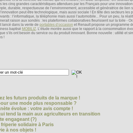
s les cinq grandes caractéristiques attendues par les Français pour une innovation
imple, durable, respectueuse de l’environnement, accessible et génératrice de lien s
 l’innovation peut être technologique, mais aussi sociale ! En tête des secteurs les 
vants : l’informatique, la téléphonie mais aussi l’automobile... Pour un peu, la réali
nerait raison aux sondés : les plateformes collaboratives fleurissent sur la toile - O
st lancé dans la vente de
portables d’occasion
et Renault propose un programme de
iness baptisé
MOBILIZ
. L’étude montre aussi que le rapport à la consommation évo
ue s’ils ont besoin du service ou du produit innovant. Bonne nouvelle : utilité et sim
s !
z les futurs produits de la marque !
 pour une mode plus responsable ?
nète évolue : votre avis compte !
i tend la main aux agriculteurs en transition
cte engageant (?)
riperie solidaire à Paris
e à nos objets !