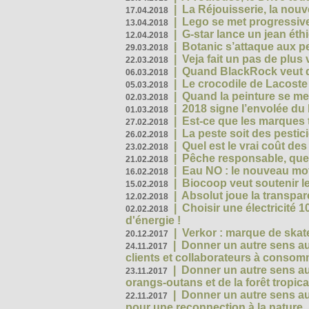
|
La Réjouisserie, la nou
17.04.2018
|
Lego se met progressive
13.04.2018
|
G-star lance un jean éth
12.04.2018
|
Botanic s’attaque aux pe
29.03.2018
|
Veja fait un pas de plus
22.03.2018
|
Quand BlackRock veut do
06.03.2018
|
Le crocodile de Lacost
05.03.2018
|
Quand la peinture se met
02.03.2018
|
2018 signe l’envolée du
01.03.2018
|
Est-ce que les marques t
27.02.2018
|
La peste soit des pestic
26.02.2018
|
Quel est le vrai coût des
23.02.2018
|
Pêche responsable, quel
21.02.2018
|
Eau NO : le nouveau mo
16.02.2018
|
Biocoop veut soutenir le
15.02.2018
|
Absolut joue la transp
12.02.2018
|
Choisir une électricité
02.02.2018
d'énergie !
|
Verkor : marque de ska
20.12.2017
|
Donner un autre sens au 
24.11.2017
clients et collaborateurs à conso
|
Donner un autre sens au
23.11.2017
orangs-outans et de la forêt tropica
|
Donner un autre sens au
22.11.2017
pour une reconnection à la nature