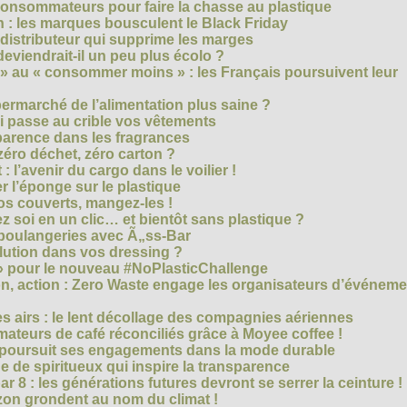
consommateurs pour faire la chasse au plastique
 : les marques bousculent le Black Friday
 distributeur qui supprime les marges
eviendrait-il un peu plus écolo ?
 au « consommer moins » : les Français poursuivent leur
rmarché de l’alimentation plus saine ?
ui passe au crible vos vêtements
sparence dans les fragrances
éro déchet, zéro carton ?
t : l’avenir du cargo dans le voilier !
r l’éponge sur le plastique
os couverts, mangez-les !
ez soi en un clic… et bientôt sans plastique ?
 boulangeries avec Ã„ss-Bar
olution dans vos dressing ?
 » pour le nouveau #NoPlasticChallenge
ion, action : Zero Waste engage les organisateurs d’événem
es airs : le lent décollage des compagnies aériennes
teurs de café réconciliés grâce à Moyee coffee !
M poursuit ses engagements dans la mode durable
 de spiritueux qui inspire la transparence
r 8 : les générations futures devront se serrer la ceinture !
on grondent au nom du climat !