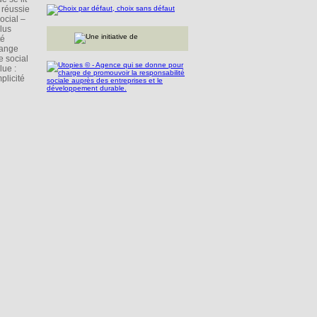
 réussie
ocial –
plus
té
range
 social
lue :
plicité