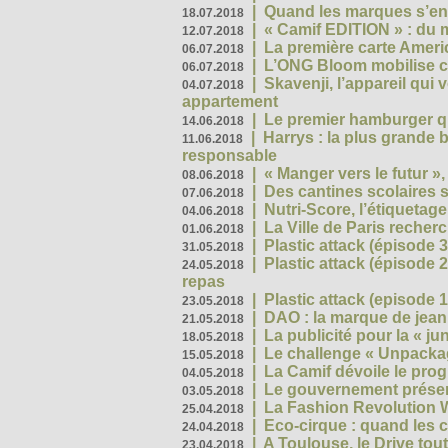
|
Quand les marques s’eng
18.07.2018
|
« Camif EDITION » : du 
12.07.2018
|
La première carte Ameri
06.07.2018
|
L’ONG Bloom mobilise co
06.07.2018
|
Skavenji, l’appareil qui
04.07.2018
appartement
|
Le premier hamburger q
14.06.2018
|
Harrys : la plus grande 
11.06.2018
responsable
|
« Manger vers le futur »
08.06.2018
|
Des cantines scolaires 
07.06.2018
|
Nutri-Score, l’étiquetag
04.06.2018
|
La Ville de Paris recher
01.06.2018
|
Plastic attack (épisode 
31.05.2018
|
Plastic attack (épisode
24.05.2018
repas
|
Plastic attack (episode 1
23.05.2018
|
DAO : la marque de jean 
21.05.2018
|
La publicité pour la « j
18.05.2018
|
Le challenge « Unpackag
15.05.2018
|
La Camif dévoile le pr
04.05.2018
|
Le gouvernement présen
03.05.2018
|
La Fashion Revolution 
25.04.2018
|
Eco-cirque : quand les 
24.04.2018
|
A Toulouse, le Drive tou
23.04.2018