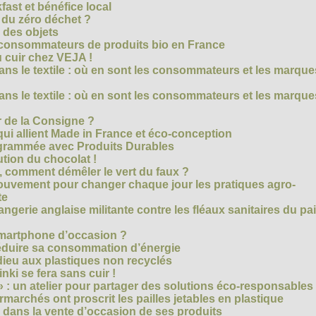
ast et bénéfice local
 du zéro déchet ?
e des objets
consommateurs de produits bio en France
 cuir chez VEJA !
ns le textile : où en sont les consommateurs et les marque
ns le textile : où en sont les consommateurs et les marque
 de la Consigne ?
i allient Made in France et éco-conception
rammée avec Produits Durables
tion du chocolat !
é, comment démêler le vert du faux ?
ouvement pour changer chaque jour les pratiques agro-
te
gerie anglaise militante contre les fléaux sanitaires du pa
smartphone d’occasion ?
réduire sa consommation d’énergie
dieu aux plastiques non recyclés
ki se fera sans cuir !
» : un atelier pour partager des solutions éco-responsables
archés ont proscrit les pailles jetables en plastique
 dans la vente d’occasion de ses produits