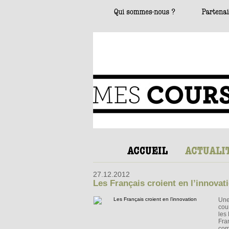
27.12.2012
Les Français croient en l’innovat
Une
cou
les
Fra
com