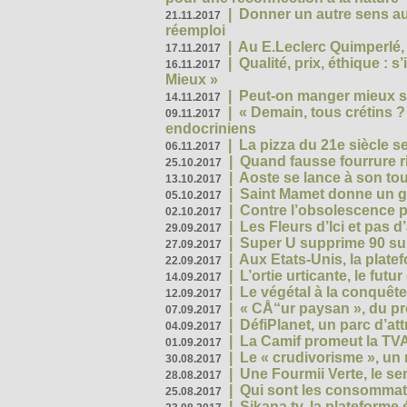
|
Donner un autre sens au 
21.11.2017
réemploi
|
Au E.Leclerc Quimperlé,
17.11.2017
|
Qualité, prix, éthique : 
16.11.2017
Mieux »
|
Peut-on manger mieux s
14.11.2017
|
« Demain, tous crétins ?
09.11.2017
endocriniens
|
La pizza du 21e siècle s
06.11.2017
|
Quand fausse fourrure ri
25.10.2017
|
Aoste se lance à son tou
13.10.2017
|
Saint Mamet donne un g
05.10.2017
|
Contre l’obsolescence p
02.10.2017
|
Les Fleurs d’Ici et pas d’
29.09.2017
|
Super U supprime 90 su
27.09.2017
|
Aux Etats-Unis, la plate
22.09.2017
|
L’ortie urticante, le futur
14.09.2017
|
Le végétal à la conquête
12.09.2017
|
« CÅ“ur paysan », du p
07.09.2017
|
DéfiPlanet, un parc d’at
04.09.2017
|
La Camif promeut la TVA
01.09.2017
|
Le « crudivorisme », un 
30.08.2017
|
Une Fourmii Verte, le ser
28.08.2017
|
Qui sont les consommat
25.08.2017
|
Sikana.tv, la plateform