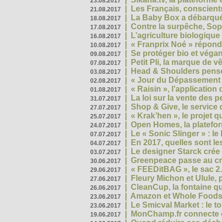
23.08.2017
|
Les Français, conscients
21.08.2017
|
La Baby Box a débarqué
18.08.2017
|
Contre la surpêche, Soph
17.08.2017
|
L’agriculture biologique
16.08.2017
|
« Franprix Noé » répond
10.08.2017
|
Se protéger bio et végan,
09.08.2017
|
Petit Pli, la marque de 
07.08.2017
|
Head & Shoulders pense
03.08.2017
|
« Jour du Dépassement Pl
02.08.2017
|
« Raisin », l’application 
01.08.2017
|
La loi sur la vente des 
31.07.2017
|
Shop & Give, le service q
27.07.2017
|
« Krak’hen », le projet 
25.07.2017
|
Open Homes, la plateform
24.07.2017
|
Le « Sonic Slinger » : l
07.07.2017
|
En 2017, quelles sont le
04.07.2017
|
Le designer Starck crée 
03.07.2017
|
Greenpeace passe au cri
30.06.2017
|
« FEEDitBAG », le sac 2.
29.06.2017
|
Fleury Michon et Ulule,
27.06.2017
|
CleanCup, la fontaine qui
26.06.2017
|
Amazon et Whole Foods n
23.06.2017
|
Le Smicval Market : le 
23.06.2017
|
MonChamp.fr connecte en
19.06.2017