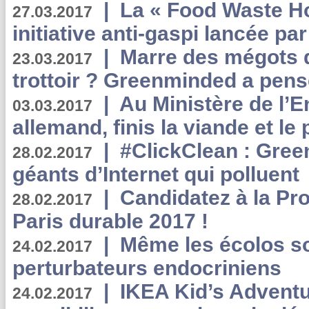
|
La « Food Waste Hot
27.03.2017
initiative anti-gaspi lancée pa
|
Marre des mégots q
23.03.2017
trottoir ? Greenminded a pens
|
Au Ministère de l’
03.03.2017
allemand, finis la viande et le
|
#ClickClean : Gree
28.02.2017
géants d’Internet qui polluent
|
Candidatez à la Pr
28.02.2017
Paris durable 2017 !
|
Même les écolos s
24.02.2017
perturbateurs endocriniens
|
IKEA Kid’s Adventu
24.02.2017