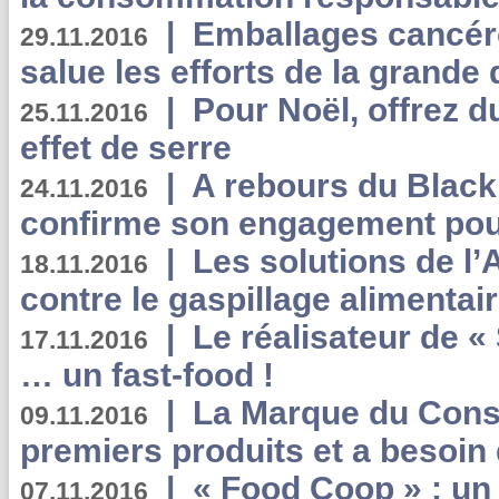
|
Emballages cancér
29.11.2016
salue les efforts de la grande 
|
Pour Noël, offrez d
25.11.2016
effet de serre
|
A rebours du Black
24.11.2016
confirme son engagement pour
|
Les solutions de l
18.11.2016
contre le gaspillage alimentair
|
Le réalisateur de «
17.11.2016
… un fast-food !
|
La Marque du Con
09.11.2016
premiers produits et a besoin 
|
« Food Coop » : un
07.11.2016