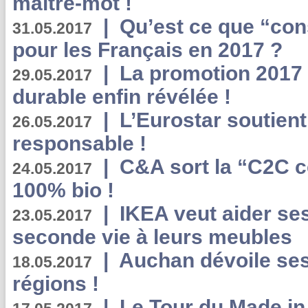
maître-mot !
|
Qu’est ce que “co
31.05.2017
pour les Français en 2017 ?
|
La promotion 2017 
29.05.2017
durable enfin révélée !
|
L’Eurostar soutient
26.05.2017
responsable !
|
C&A sort la “C2C c
24.05.2017
100% bio !
|
IKEA veut aider se
23.05.2017
seconde vie à leurs meubles
|
Auchan dévoile se
18.05.2017
régions !
|
Le Tour du Made in