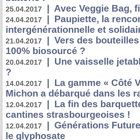
|
Avec Veggie Bag, fi
25.04.2017
|
Paupiette, la renco
24.04.2017
intergénérationnelle et solidair
|
Vers des bouteilles
21.04.2017
100% biosourcé ?
|
Une vaisselle jeta
20.04.2017
?
|
La gamme « Côté Vé
14.04.2017
Michon a débarqué dans les r
|
La fin des barquett
12.04.2017
cantines strasbourgeoises !
|
Générations Future
12.04.2017
le glyphosate