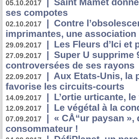
|
Saint Mamet donne 
05.10.2017
ses compotes
|
Contre l’obsolesc
02.10.2017
imprimantes, une association 
|
Les Fleurs d’Ici et p
29.09.2017
|
Super U supprime 
27.09.2017
controversées de ses rayons
|
Aux Etats-Unis, la
22.09.2017
favorise les circuits-courts
|
L’ortie urticante, le
14.09.2017
|
Le végétal à la con
12.09.2017
|
« CÅ“ur paysan », 
07.09.2017
consommateur !