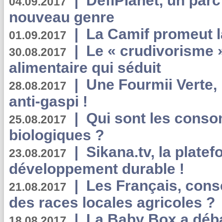
|
DéfiPlanet, un parc
04.09.2017
nouveau genre
|
La Camif promeut l
01.09.2017
|
Le « crudivorisme 
30.08.2017
alimentaire qui séduit
|
Une Fourmii Verte, 
28.08.2017
anti-gaspi !
|
Qui sont les cons
25.08.2017
biologiques ?
|
Sikana.tv, la plate
23.08.2017
développement durable !
|
Les Français, consc
21.08.2017
des races locales agricoles ?
|
La Baby Box a déb
18.08.2017