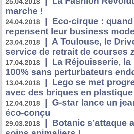
|
La Fashion Revolut
25.04.2018
marche !
|
Eco-cirque : quand
24.04.2018
repensent leur business mode
|
A Toulouse, le Driv
23.04.2018
service de retrait de courses 
|
La Réjouisserie, la
17.04.2018
100% sans perturbateurs end
|
Lego se met progr
13.04.2018
avec des briques en plastique
|
G-star lance un jea
12.04.2018
éco-conçu
|
Botanic s’attaque 
29.03.2018
soins animaliers !