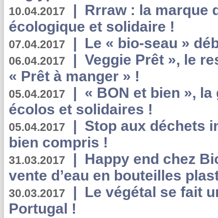
|
Rrraw : la marque 
10.04.2017
écologique et solidaire !
|
Le « bio-seau » déb
07.04.2017
|
Veggie Prêt », le r
06.04.2017
« Prêt à manger » !
|
« BON et bien », l
05.04.2017
écolos et solidaires !
|
Stop aux déchets i
05.04.2017
bien compris !
|
Happy end chez Bio
31.03.2017
vente d’eau en bouteilles plas
|
Le végétal se fait 
30.03.2017
Portugal !