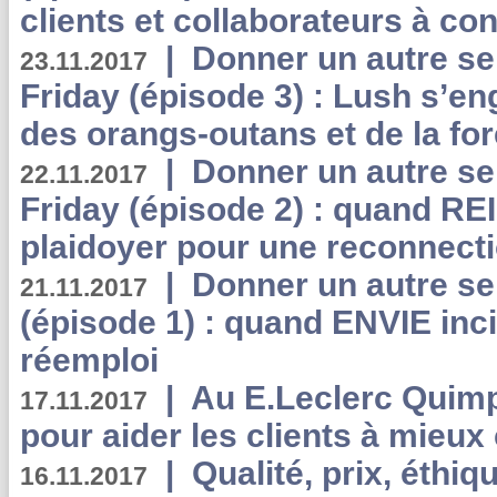
clients et collaborateurs à 
|
Donner un autre se
23.11.2017
Friday (épisode 3) : Lush s’en
des orangs-outans et de la for
|
Donner un autre se
22.11.2017
Friday (épisode 2) : quand RE
plaidoyer pour une reconnecti
|
Donner un autre se
21.11.2017
(épisode 1) : quand ENVIE inci
réemploi
|
Au E.Leclerc Quimp
17.11.2017
pour aider les clients à mie
|
Qualité, prix, éthiqu
16.11.2017