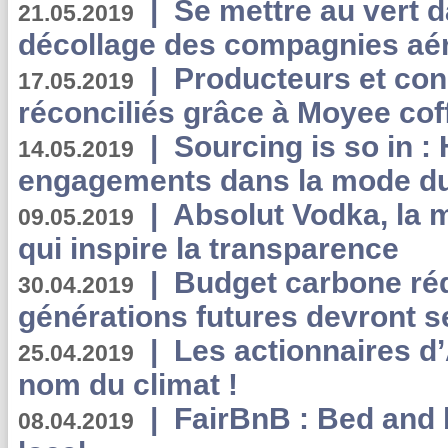
|
Se mettre au vert da
21.05.2019
décollage des compagnies aé
|
Producteurs et co
17.05.2019
réconciliés grâce à Moyee cof
|
Sourcing is so in 
14.05.2019
engagements dans la mode du
|
Absolut Vodka, la 
09.05.2019
qui inspire la transparence
|
Budget carbone rédu
30.04.2019
générations futures devront se
|
Les actionnaires 
25.04.2019
nom du climat !
|
FairBnB : Bed and 
08.04.2019