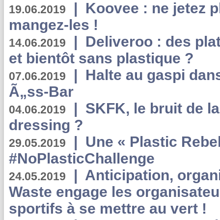
|
Koovee : ne jetez p
19.06.2019
mangez-les !
|
Deliveroo : des pla
14.06.2019
et bientôt sans plastique ?
|
Halte au gaspi dan
07.06.2019
Ã„ss-Bar
|
SKFK, le bruit de l
04.06.2019
dressing ?
|
Une « Plastic Rebe
29.05.2019
#NoPlasticChallenge
|
Anticipation, organi
24.05.2019
Waste engage les organisate
sportifs à se mettre au vert !