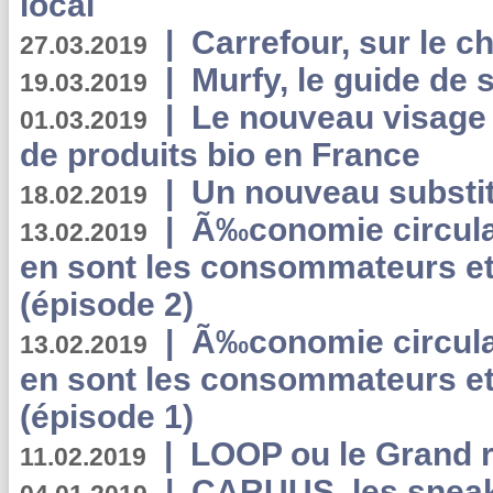
local
|
Carrefour, sur le c
27.03.2019
|
Murfy, le guide de 
19.03.2019
|
Le nouveau visag
01.03.2019
de produits bio en France
|
Un nouveau substit
18.02.2019
|
Ã‰conomie circulair
13.02.2019
en sont les consommateurs et
(épisode 2)
|
Ã‰conomie circulair
13.02.2019
en sont les consommateurs et
(épisode 1)
|
LOOP ou le Grand r
11.02.2019
|
CARUUS, les sneake