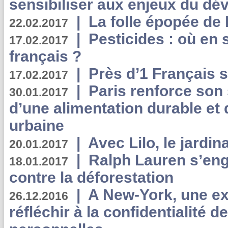
sensibiliser aux enjeux du d
|
La folle épopée de 
22.02.2017
|
Pesticides : où en 
17.02.2017
français ?
|
Près d’1 Français su
17.02.2017
|
Paris renforce son
30.01.2017
d’une alimentation durable et 
urbaine
|
Avec Lilo, le jardin
20.01.2017
|
Ralph Lauren s’eng
18.01.2017
contre la déforestation
|
A New-York, une exp
26.12.2016
réfléchir à la confidentialité 