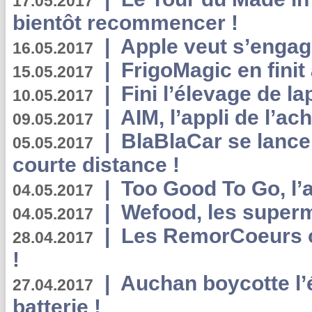
17.05.2017
bientôt recommencer !
|
Apple veut s’engage
16.05.2017
|
FrigoMagic en finit 
15.05.2017
|
Fini l’élevage de la
10.05.2017
|
AIM, l’appli de l’ac
09.05.2017
|
BlaBlaCar se lance
05.05.2017
courte distance !
|
Too Good To Go, l’a
04.05.2017
|
Wefood, les superm
04.05.2017
|
Les RemorCoeurs on
28.04.2017
!
|
Auchan boycotte l’
27.04.2017
batterie !