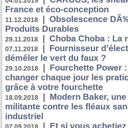
04.01.2019
France et éco-conception
|
Obsolescence DÃ
11.12.2018
Produits Durables
|
Choba Choba : La r
29.11.2018
|
Fournisseur d’élec
07.11.2018
démêler le vert du faux ?
|
Fourchette Power 
29.10.2018
changer chaque jour les prati
grâce à votre fourchette
|
Modern Baker, une 
18.09.2018
militante contre les fléaux san
industriel
|
Et si vous achetie
07.09.2018