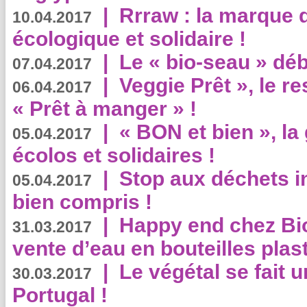
|
Rrraw : la marque 
10.04.2017
écologique et solidaire !
|
Le « bio-seau » déb
07.04.2017
|
Veggie Prêt », le r
06.04.2017
« Prêt à manger » !
|
« BON et bien », l
05.04.2017
écolos et solidaires !
|
Stop aux déchets i
05.04.2017
bien compris !
|
Happy end chez Bio
31.03.2017
vente d’eau en bouteilles plas
|
Le végétal se fait 
30.03.2017
Portugal !