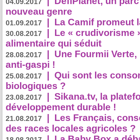
|
DéfiPlanet, un parc
04.09.2017
nouveau genre
|
La Camif promeut l
01.09.2017
|
Le « crudivorisme 
30.08.2017
alimentaire qui séduit
|
Une Fourmii Verte, 
28.08.2017
anti-gaspi !
|
Qui sont les cons
25.08.2017
biologiques ?
|
Sikana.tv, la plate
23.08.2017
développement durable !
|
Les Français, consc
21.08.2017
des races locales agricoles ?
|
La Baby Box a déb
18.08.2017