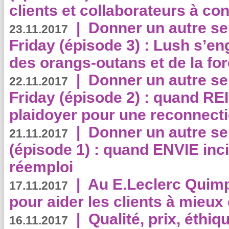
clients et collaborateurs à 
|
Donner un autre se
23.11.2017
Friday (épisode 3) : Lush s’en
des orangs-outans et de la for
|
Donner un autre se
22.11.2017
Friday (épisode 2) : quand RE
plaidoyer pour une reconnecti
|
Donner un autre se
21.11.2017
(épisode 1) : quand ENVIE inci
réemploi
|
Au E.Leclerc Quimp
17.11.2017
pour aider les clients à mie
|
Qualité, prix, éthiqu
16.11.2017