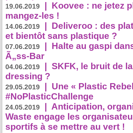
|
Koovee : ne jetez p
19.06.2019
mangez-les !
|
Deliveroo : des pla
14.06.2019
et bientôt sans plastique ?
|
Halte au gaspi dan
07.06.2019
Ã„ss-Bar
|
SKFK, le bruit de l
04.06.2019
dressing ?
|
Une « Plastic Rebe
29.05.2019
#NoPlasticChallenge
|
Anticipation, organi
24.05.2019
Waste engage les organisate
sportifs à se mettre au vert !