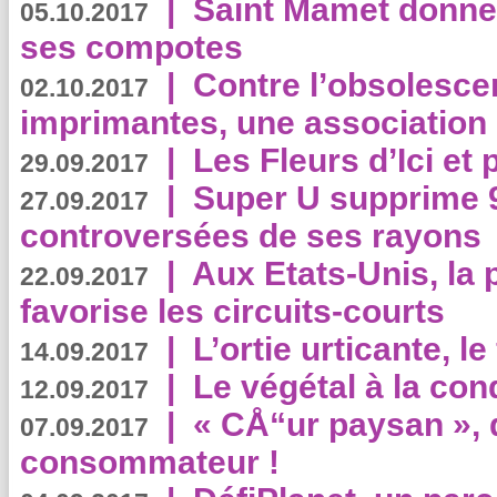
|
Saint Mamet donne 
05.10.2017
ses compotes
|
Contre l’obsolesc
02.10.2017
imprimantes, une association 
|
Les Fleurs d’Ici et p
29.09.2017
|
Super U supprime 
27.09.2017
controversées de ses rayons
|
Aux Etats-Unis, la
22.09.2017
favorise les circuits-courts
|
L’ortie urticante, le
14.09.2017
|
Le végétal à la con
12.09.2017
|
« CÅ“ur paysan », 
07.09.2017
consommateur !