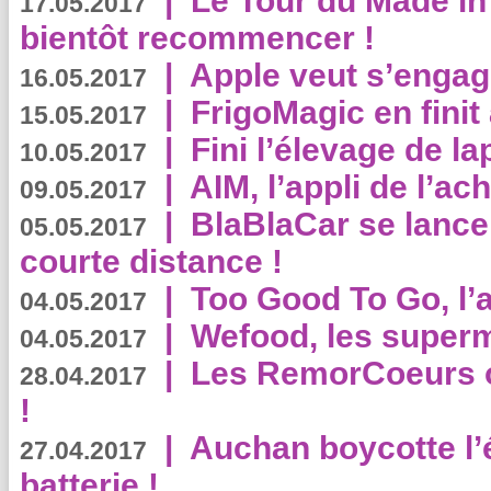
|
Le Tour du Made in
17.05.2017
bientôt recommencer !
|
Apple veut s’engage
16.05.2017
|
FrigoMagic en finit 
15.05.2017
|
Fini l’élevage de la
10.05.2017
|
AIM, l’appli de l’ac
09.05.2017
|
BlaBlaCar se lance
05.05.2017
courte distance !
|
Too Good To Go, l’a
04.05.2017
|
Wefood, les superm
04.05.2017
|
Les RemorCoeurs on
28.04.2017
!
|
Auchan boycotte l’
27.04.2017
batterie !