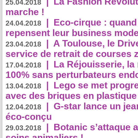
|
La Fashion Revolut
25.04.2018
marche !
|
Eco-cirque : quand
24.04.2018
repensent leur business mode
|
A Toulouse, le Driv
23.04.2018
service de retrait de courses 
|
La Réjouisserie, la
17.04.2018
100% sans perturbateurs end
|
Lego se met progr
13.04.2018
avec des briques en plastique
|
G-star lance un jea
12.04.2018
éco-conçu
|
Botanic s’attaque 
29.03.2018
soins animaliers !