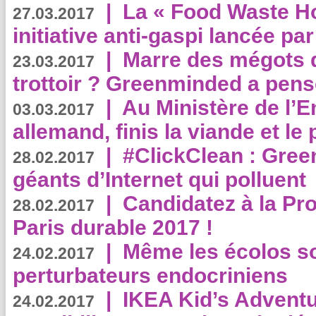
|
La « Food Waste Hot
27.03.2017
initiative anti-gaspi lancée pa
|
Marre des mégots q
23.03.2017
trottoir ? Greenminded a pens
|
Au Ministère de l’
03.03.2017
allemand, finis la viande et le
|
#ClickClean : Gree
28.02.2017
géants d’Internet qui polluent
|
Candidatez à la Pr
28.02.2017
Paris durable 2017 !
|
Même les écolos s
24.02.2017
perturbateurs endocriniens
|
IKEA Kid’s Adventu
24.02.2017