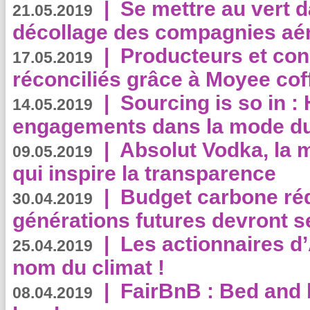
|
Se mettre au vert da
21.05.2019
décollage des compagnies aé
|
Producteurs et co
17.05.2019
réconciliés grâce à Moyee cof
|
Sourcing is so in 
14.05.2019
engagements dans la mode du
|
Absolut Vodka, la 
09.05.2019
qui inspire la transparence
|
Budget carbone rédu
30.04.2019
générations futures devront se
|
Les actionnaires 
25.04.2019
nom du climat !
|
FairBnB : Bed and 
08.04.2019