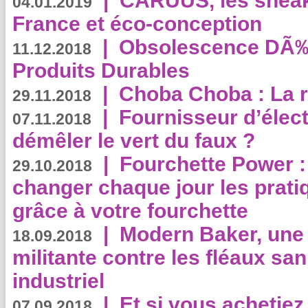
|
CARUUS, les sneake
04.01.2019
France et éco-conception
|
Obsolescence DÃ
11.12.2018
Produits Durables
|
Choba Choba : La r
29.11.2018
|
Fournisseur d’élec
07.11.2018
démêler le vert du faux ?
|
Fourchette Power 
29.10.2018
changer chaque jour les prati
grâce à votre fourchette
|
Modern Baker, une 
18.09.2018
militante contre les fléaux san
industriel
|
Et si vous achetie
07.09.2018