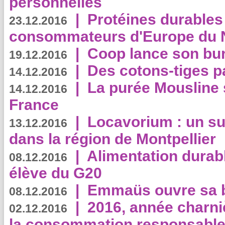
personnelles
|
Protéines durables 
23.12.2016
consommateurs d'Europe du 
|
Coop lance son bur
19.12.2016
|
Des cotons-tiges pa
14.12.2016
|
La purée Mousline 
14.12.2016
France
|
Locavorium : un s
13.12.2016
dans la région de Montpellier
|
Alimentation durab
08.12.2016
élève du G20
|
Emmaüs ouvre sa bo
08.12.2016
|
2016, année charni
02.12.2016
la consommation responsable