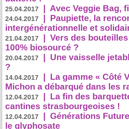
|
Avec Veggie Bag, fi
25.04.2017
|
Paupiette, la renco
24.04.2017
intergénérationnelle et solidair
|
Vers des bouteilles
21.04.2017
100% biosourcé ?
|
Une vaisselle jeta
20.04.2017
?
|
La gamme « Côté Vé
14.04.2017
Michon a débarqué dans les r
|
La fin des barquett
12.04.2017
cantines strasbourgeoises !
|
Générations Future
12.04.2017
le glyphosate