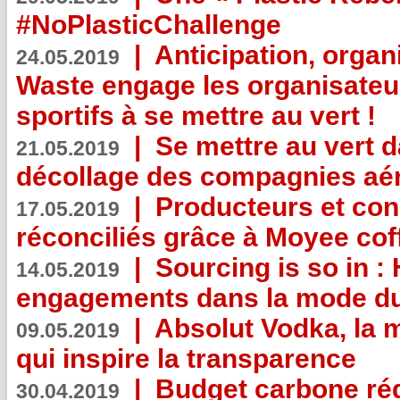
#NoPlasticChallenge
|
Anticipation, organi
24.05.2019
Waste engage les organisate
sportifs à se mettre au vert !
|
Se mettre au vert da
21.05.2019
décollage des compagnies aé
|
Producteurs et co
17.05.2019
réconciliés grâce à Moyee cof
|
Sourcing is so in 
14.05.2019
engagements dans la mode du
|
Absolut Vodka, la 
09.05.2019
qui inspire la transparence
|
Budget carbone rédu
30.04.2019