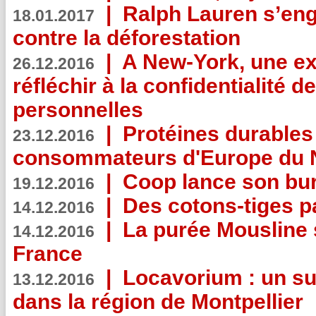
|
Ralph Lauren s’eng
18.01.2017
contre la déforestation
|
A New-York, une exp
26.12.2016
réfléchir à la confidentialité 
personnelles
|
Protéines durables 
23.12.2016
consommateurs d'Europe du 
|
Coop lance son bur
19.12.2016
|
Des cotons-tiges pa
14.12.2016
|
La purée Mousline 
14.12.2016
France
|
Locavorium : un s
13.12.2016
dans la région de Montpellier