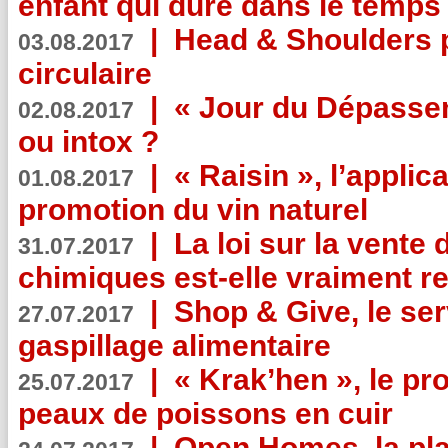
enfant qui dure dans le temps 
|
Head & Shoulders
03.08.2017
circulaire
|
« Jour du Dépassem
02.08.2017
ou intox ?
|
« Raisin », l’applica
01.08.2017
promotion du vin naturel
|
La loi sur la vente
31.07.2017
chimiques est-elle vraiment r
|
Shop & Give, le serv
27.07.2017
gaspillage alimentaire
|
« Krak’hen », le pr
25.07.2017
peaux de poissons en cuir
|
Open Homes, la pla