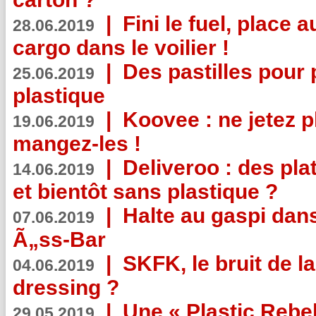
|
Fini le fuel, place a
28.06.2019
cargo dans le voilier !
|
Des pastilles pour 
25.06.2019
plastique
|
Koovee : ne jetez p
19.06.2019
mangez-les !
|
Deliveroo : des pla
14.06.2019
et bientôt sans plastique ?
|
Halte au gaspi dan
07.06.2019
Ã„ss-Bar
|
SKFK, le bruit de l
04.06.2019
dressing ?
|
Une « Plastic Rebe
29.05.2019