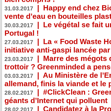
|
Happy end chez Bio
31.03.2017
vente d’eau en bouteilles plas
|
Le végétal se fait 
30.03.2017
Portugal !
|
La « Food Waste Hot
27.03.2017
initiative anti-gaspi lancée pa
|
Marre des mégots q
23.03.2017
trottoir ? Greenminded a pens
|
Au Ministère de l’
03.03.2017
allemand, finis la viande et le
|
#ClickClean : Gree
28.02.2017
géants d’Internet qui polluent
|
Candidatez à la Pr
28.02.2017