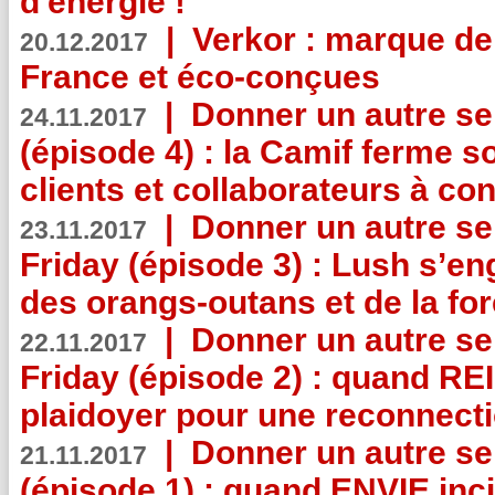
d'énergie !
|
Verkor : marque de
20.12.2017
France et éco-conçues
|
Donner un autre se
24.11.2017
(épisode 4) : la Camif ferme so
clients et collaborateurs à 
|
Donner un autre se
23.11.2017
Friday (épisode 3) : Lush s’en
des orangs-outans et de la for
|
Donner un autre se
22.11.2017
Friday (épisode 2) : quand RE
plaidoyer pour une reconnecti
|
Donner un autre se
21.11.2017
(épisode 1) : quand ENVIE inci