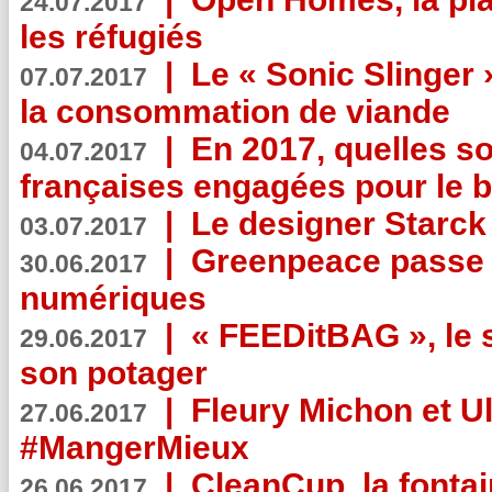
24.07.2017
les réfugiés
|
Le « Sonic Slinger »
07.07.2017
la consommation de viande
|
En 2017, quelles so
04.07.2017
françaises engagées pour le b
|
Le designer Starck 
03.07.2017
|
Greenpeace passe a
30.06.2017
numériques
|
« FEEDitBAG », le s
29.06.2017
son potager
|
Fleury Michon et Ul
27.06.2017
#MangerMieux
|
CleanCup, la fontai
26.06.2017