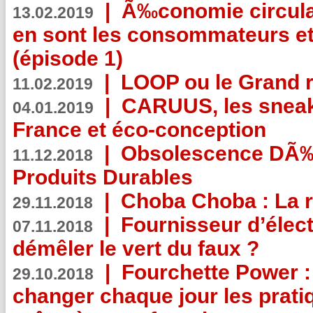
|
Ã‰conomie circulair
13.02.2019
en sont les consommateurs et
(épisode 1)
|
LOOP ou le Grand r
11.02.2019
|
CARUUS, les sneake
04.01.2019
France et éco-conception
|
Obsolescence DÃ
11.12.2018
Produits Durables
|
Choba Choba : La r
29.11.2018
|
Fournisseur d’élec
07.11.2018
démêler le vert du faux ?
|
Fourchette Power 
29.10.2018
changer chaque jour les prati