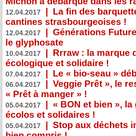
Michon a débarqué dans les r
|
La fin des barquett
12.04.2017
cantines strasbourgeoises !
|
Générations Future
12.04.2017
le glyphosate
|
Rrraw : la marque 
10.04.2017
écologique et solidaire !
|
Le « bio-seau » déb
07.04.2017
|
Veggie Prêt », le r
06.04.2017
« Prêt à manger » !
|
« BON et bien », l
05.04.2017
écolos et solidaires !
|
Stop aux déchets i
05.04.2017
bien compris !