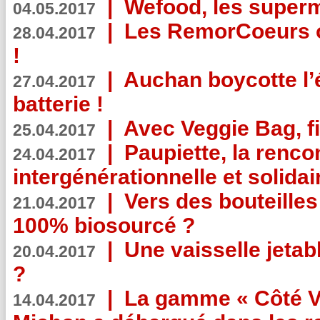
|
Wefood, les superm
04.05.2017
|
Les RemorCoeurs on
28.04.2017
!
|
Auchan boycotte l’
27.04.2017
batterie !
|
Avec Veggie Bag, fi
25.04.2017
|
Paupiette, la renco
24.04.2017
intergénérationnelle et solidair
|
Vers des bouteilles
21.04.2017
100% biosourcé ?
|
Une vaisselle jeta
20.04.2017
?
|
La gamme « Côté Vé
14.04.2017