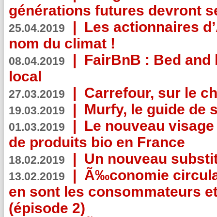
générations futures devront se
|
Les actionnaires 
25.04.2019
nom du climat !
|
FairBnB : Bed and 
08.04.2019
local
|
Carrefour, sur le c
27.03.2019
|
Murfy, le guide de 
19.03.2019
|
Le nouveau visag
01.03.2019
de produits bio en France
|
Un nouveau substit
18.02.2019
|
Ã‰conomie circulair
13.02.2019
en sont les consommateurs et
(épisode 2)