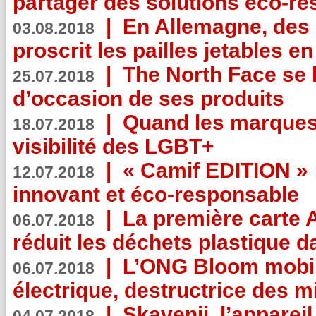
partager des solutions éco-r
|
En Allemagne, des
03.08.2018
proscrit les pailles jetables e
|
The North Face se 
25.07.2018
d’occasion de ses produits
|
Quand les marques
18.07.2018
visibilité des LGBT+
|
« Camif EDITION » :
12.07.2018
innovant et éco-responsable
|
La première carte 
06.07.2018
réduit les déchets plastique 
|
L’ONG Bloom mobil
06.07.2018
électrique, destructrice des m
|
Skavenji, l’apparei