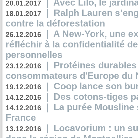
|
Avec Lilo, le jardin
20.01.2017
|
Ralph Lauren s’eng
18.01.2017
contre la déforestation
|
A New-York, une exp
26.12.2016
réfléchir à la confidentialité 
personnelles
|
Protéines durables 
23.12.2016
consommateurs d'Europe du 
|
Coop lance son bur
19.12.2016
|
Des cotons-tiges pa
14.12.2016
|
La purée Mousline 
14.12.2016
France
|
Locavorium : un s
13.12.2016