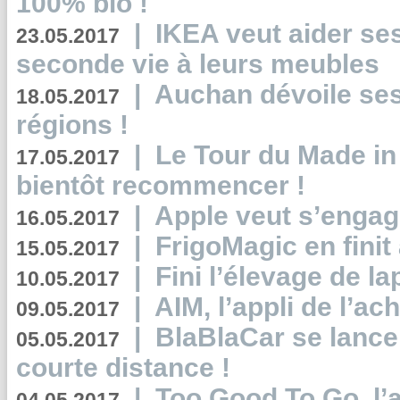
100% bio !
|
IKEA veut aider se
23.05.2017
seconde vie à leurs meubles
|
Auchan dévoile se
18.05.2017
régions !
|
Le Tour du Made in
17.05.2017
bientôt recommencer !
|
Apple veut s’engage
16.05.2017
|
FrigoMagic en finit 
15.05.2017
|
Fini l’élevage de la
10.05.2017
|
AIM, l’appli de l’ac
09.05.2017
|
BlaBlaCar se lance
05.05.2017
courte distance !
|
Too Good To Go, l’a