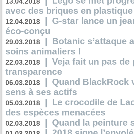
|
Lego se met progr
13.04.2018
avec des briques en plastique
|
G-star lance un jea
12.04.2018
éco-conçu
|
Botanic s’attaque 
29.03.2018
soins animaliers !
|
Veja fait un pas de 
22.03.2018
transparence
|
Quand BlackRock v
06.03.2018
sens à ses actifs
|
Le crocodile de La
05.03.2018
des espèces menacées
|
Quand la peinture s
02.03.2018
|
2018 signe l’envol
01.03.2018