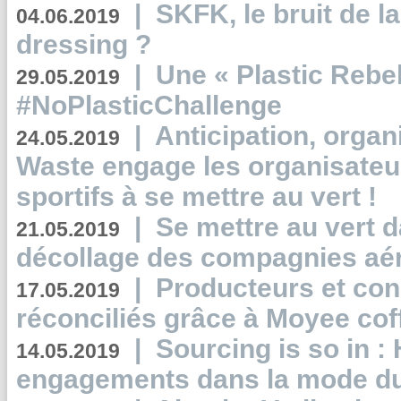
|
SKFK, le bruit de l
04.06.2019
dressing ?
|
Une « Plastic Rebe
29.05.2019
#NoPlasticChallenge
|
Anticipation, organi
24.05.2019
Waste engage les organisate
sportifs à se mettre au vert !
|
Se mettre au vert da
21.05.2019
décollage des compagnies aé
|
Producteurs et co
17.05.2019
réconciliés grâce à Moyee cof
|
Sourcing is so in 
14.05.2019
engagements dans la mode du