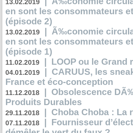
|
Ã‰conomie circulair
13.02.2019
en sont les consommateurs et
(épisode 2)
|
Ã‰conomie circulair
13.02.2019
en sont les consommateurs et
(épisode 1)
|
LOOP ou le Grand r
11.02.2019
|
CARUUS, les sneake
04.01.2019
France et éco-conception
|
Obsolescence DÃ
11.12.2018
Produits Durables
|
Choba Choba : La r
29.11.2018
|
Fournisseur d’élec
07.11.2018
démêler le vert du faux ?