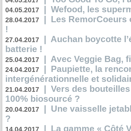
04.05.2017
|
Wefood, les superm
04.05.2017
|
Les RemorCoeurs on
28.04.2017
!
|
Auchan boycotte l’
27.04.2017
batterie !
|
Avec Veggie Bag, fi
25.04.2017
|
Paupiette, la renco
24.04.2017
intergénérationnelle et solidair
|
Vers des bouteilles
21.04.2017
100% biosourcé ?
|
Une vaisselle jeta
20.04.2017
?
|
La gamme « Côté Vé
14.04.2017