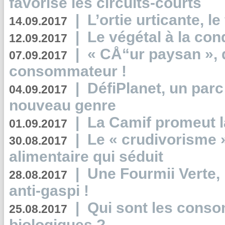
favorise les circuits-courts
|
L’ortie urticante, le
14.09.2017
|
Le végétal à la con
12.09.2017
|
« CÅ“ur paysan », 
07.09.2017
consommateur !
|
DéfiPlanet, un parc
04.09.2017
nouveau genre
|
La Camif promeut l
01.09.2017
|
Le « crudivorisme 
30.08.2017
alimentaire qui séduit
|
Une Fourmii Verte, 
28.08.2017
anti-gaspi !
|
Qui sont les cons
25.08.2017
biologiques ?