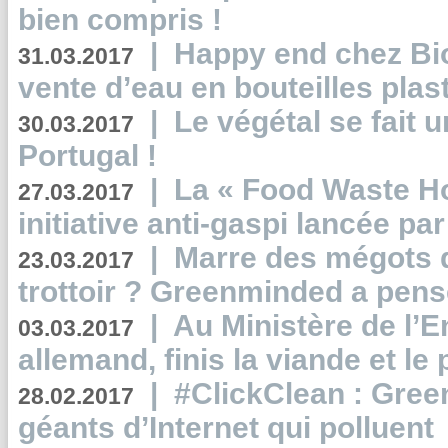
bien compris !
|
Happy end chez Bio
31.03.2017
vente d’eau en bouteilles plas
|
Le végétal se fait 
30.03.2017
Portugal !
|
La « Food Waste Hot
27.03.2017
initiative anti-gaspi lancée pa
|
Marre des mégots q
23.03.2017
trottoir ? Greenminded a pens
|
Au Ministère de l’
03.03.2017
allemand, finis la viande et le
|
#ClickClean : Gree
28.02.2017
géants d’Internet qui polluent