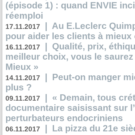
(épisode 1) : quand ENVIE inci
réemploi
|
Au E.Leclerc Quimp
17.11.2017
pour aider les clients à mie
|
Qualité, prix, éthiqu
16.11.2017
meilleur choix, vous le saure
Mieux »
|
Peut-on manger mi
14.11.2017
plus ?
|
« Demain, tous crét
09.11.2017
documentaire saisissant sur l
perturbateurs endocriniens
|
La pizza du 21e siè
06.11.2017