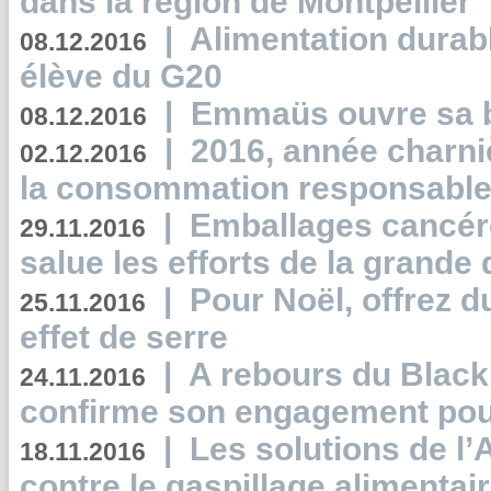
dans la région de Montpellier
|
Alimentation durab
08.12.2016
élève du G20
|
Emmaüs ouvre sa bo
08.12.2016
|
2016, année charni
02.12.2016
la consommation responsable
|
Emballages cancér
29.11.2016
salue les efforts de la grande 
|
Pour Noël, offrez d
25.11.2016
effet de serre
|
A rebours du Black
24.11.2016
confirme son engagement pour
|
Les solutions de l
18.11.2016
contre le gaspillage alimentair