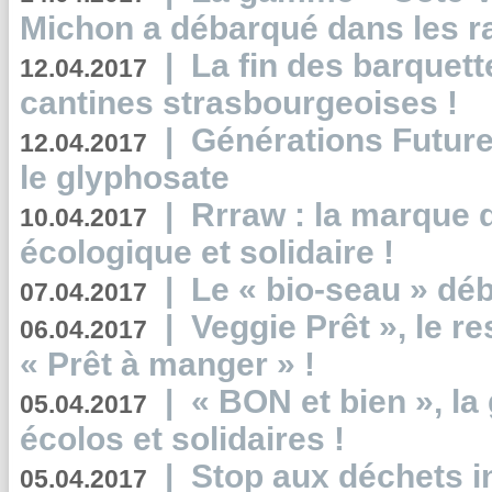
Michon a débarqué dans les r
|
La fin des barquett
12.04.2017
cantines strasbourgeoises !
|
Générations Future
12.04.2017
le glyphosate
|
Rrraw : la marque 
10.04.2017
écologique et solidaire !
|
Le « bio-seau » déb
07.04.2017
|
Veggie Prêt », le r
06.04.2017
« Prêt à manger » !
|
« BON et bien », l
05.04.2017
écolos et solidaires !
|
Stop aux déchets i
05.04.2017