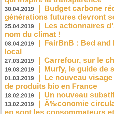
|
Budget carbone rédu
30.04.2019
générations futures devront se
|
Les actionnaires 
25.04.2019
nom du climat !
|
FairBnB : Bed and 
08.04.2019
local
|
Carrefour, sur le c
27.03.2019
|
Murfy, le guide de 
19.03.2019
|
Le nouveau visag
01.03.2019
de produits bio en France
|
Un nouveau substit
18.02.2019
|
Ã‰conomie circulair
13.02.2019
en sont les consommateurs et