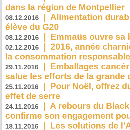
dans la région de Montpellier
|
Alimentation durab
08.12.2016
élève du G20
|
Emmaüs ouvre sa bo
08.12.2016
|
2016, année charni
02.12.2016
la consommation responsable
|
Emballages cancér
29.11.2016
salue les efforts de la grande 
|
Pour Noël, offrez d
25.11.2016
effet de serre
|
A rebours du Black
24.11.2016
confirme son engagement pour
|
Les solutions de l
18.11.2016