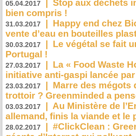
|
Stop aux déchets i
05.04.2017
bien compris !
|
Happy end chez Bio
31.03.2017
vente d’eau en bouteilles plas
|
Le végétal se fait 
30.03.2017
Portugal !
|
La « Food Waste Hot
27.03.2017
initiative anti-gaspi lancée pa
|
Marre des mégots q
23.03.2017
trottoir ? Greenminded a pens
|
Au Ministère de l’
03.03.2017
allemand, finis la viande et le
|
#ClickClean : Gree
28.02.2017