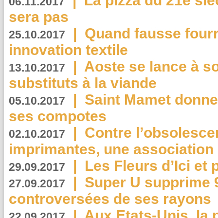
|
La pizza du 21e siè
06.11.2017
sera pas
|
Quand fausse fourr
25.10.2017
innovation textile
|
Aoste se lance à so
13.10.2017
substituts à la viande
|
Saint Mamet donne 
05.10.2017
ses compotes
|
Contre l’obsolesc
02.10.2017
imprimantes, une association 
|
Les Fleurs d’Ici et p
29.09.2017
|
Super U supprime 
27.09.2017
controversées de ses rayons
|
Aux Etats-Unis, la
22.09.2017