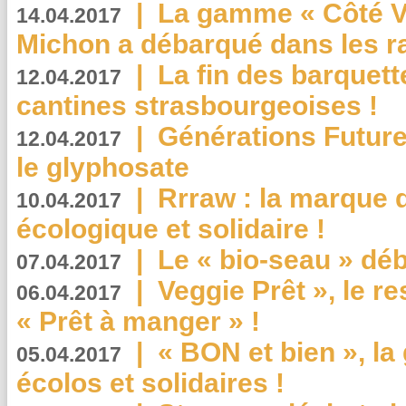
|
La gamme « Côté Vé
14.04.2017
Michon a débarqué dans les r
|
La fin des barquett
12.04.2017
cantines strasbourgeoises !
|
Générations Future
12.04.2017
le glyphosate
|
Rrraw : la marque 
10.04.2017
écologique et solidaire !
|
Le « bio-seau » déb
07.04.2017
|
Veggie Prêt », le r
06.04.2017
« Prêt à manger » !
|
« BON et bien », l
05.04.2017
écolos et solidaires !