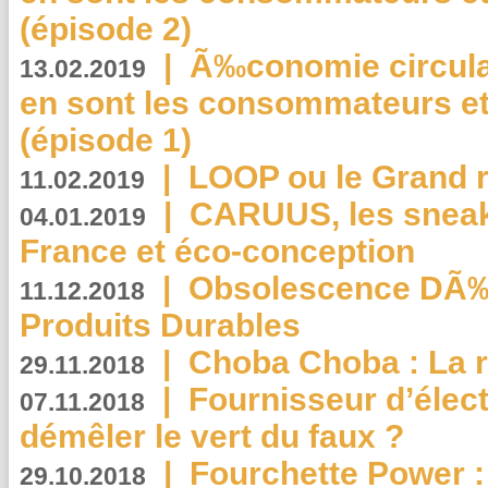
(épisode 2)
|
Ã‰conomie circulair
13.02.2019
en sont les consommateurs et
(épisode 1)
|
LOOP ou le Grand r
11.02.2019
|
CARUUS, les sneake
04.01.2019
France et éco-conception
|
Obsolescence DÃ
11.12.2018
Produits Durables
|
Choba Choba : La r
29.11.2018
|
Fournisseur d’élec
07.11.2018
démêler le vert du faux ?
|
Fourchette Power 
29.10.2018