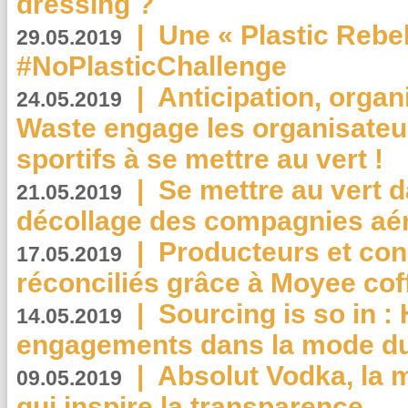
dressing ?
|
Une « Plastic Rebe
29.05.2019
#NoPlasticChallenge
|
Anticipation, organi
24.05.2019
Waste engage les organisate
sportifs à se mettre au vert !
|
Se mettre au vert da
21.05.2019
décollage des compagnies aé
|
Producteurs et co
17.05.2019
réconciliés grâce à Moyee cof
|
Sourcing is so in 
14.05.2019
engagements dans la mode du
|
Absolut Vodka, la 
09.05.2019
qui inspire la transparence