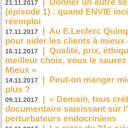
|
Donner un autre se
21.11.2017
(épisode 1) : quand ENVIE inci
réemploi
|
Au E.Leclerc Quimp
17.11.2017
pour aider les clients à mie
|
Qualité, prix, éthiqu
16.11.2017
meilleur choix, vous le saure
Mieux »
|
Peut-on manger mi
14.11.2017
plus ?
|
« Demain, tous crét
09.11.2017
documentaire saisissant sur l
perturbateurs endocriniens