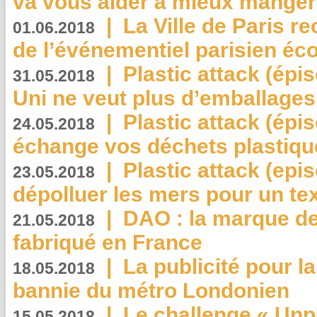
va vous aider à mieux manger
|
La Ville de Paris r
01.06.2018
de l’événementiel parisien éc
|
Plastic attack (épi
31.05.2018
Uni ne veut plus d’emballages
|
Plastic attack (épi
24.05.2018
échange vos déchets plastiqu
|
Plastic attack (epis
23.05.2018
dépolluer les mers pour un text
|
DAO : la marque de 
21.05.2018
fabriqué en France
|
La publicité pour la
18.05.2018
bannie du métro Londonien
|
Le challenge « Unp
15.05.2018