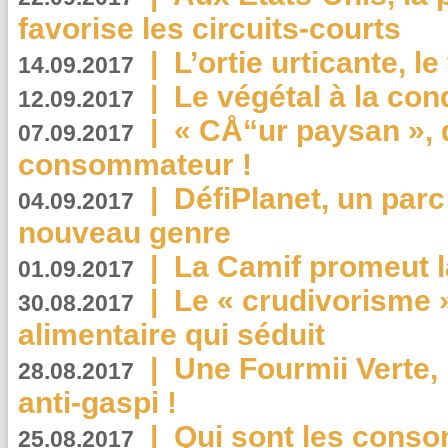
favorise les circuits-courts
|
L’ortie urticante, le
14.09.2017
|
Le végétal à la con
12.09.2017
|
« CÅ“ur paysan », 
07.09.2017
consommateur !
|
DéfiPlanet, un parc
04.09.2017
nouveau genre
|
La Camif promeut l
01.09.2017
|
Le « crudivorisme 
30.08.2017
alimentaire qui séduit
|
Une Fourmii Verte, 
28.08.2017
anti-gaspi !
|
Qui sont les cons
25.08.2017