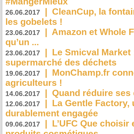
#MangerMieux
|
CleanCup, la fontai
26.06.2017
les gobelets !
|
Amazon et Whole F
23.06.2017
qu’un ...
|
Le Smicval Market :
23.06.2017
supermarché des déchets
|
MonChamp.fr conne
19.06.2017
agriculteurs !
|
Quand réduire ses 
14.06.2017
|
La Gentle Factory, 
12.06.2017
durablement engagée
|
L’UFC Que choisir e
09.06.2017
produits cosmétiques