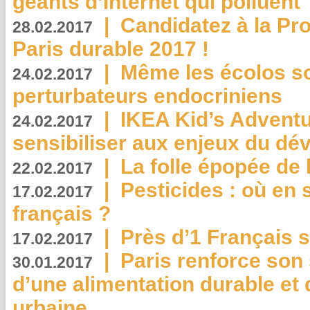
géants d’Internet qui polluent
|
Candidatez à la Pr
28.02.2017
Paris durable 2017 !
|
Même les écolos s
24.02.2017
perturbateurs endocriniens
|
IKEA Kid’s Adventu
24.02.2017
sensibiliser aux enjeux du d
|
La folle épopée de 
22.02.2017
|
Pesticides : où en 
17.02.2017
français ?
|
Près d’1 Français su
17.02.2017
|
Paris renforce son
30.01.2017
d’une alimentation durable et 
urbaine