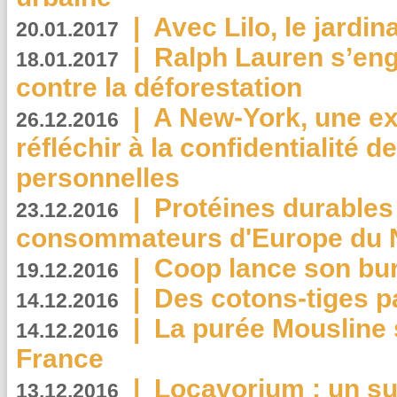
|
Avec Lilo, le jardin
20.01.2017
|
Ralph Lauren s’eng
18.01.2017
contre la déforestation
|
A New-York, une exp
26.12.2016
réfléchir à la confidentialité 
personnelles
|
Protéines durables 
23.12.2016
consommateurs d'Europe du 
|
Coop lance son bur
19.12.2016
|
Des cotons-tiges pa
14.12.2016
|
La purée Mousline 
14.12.2016
France
|
Locavorium : un s
13.12.2016