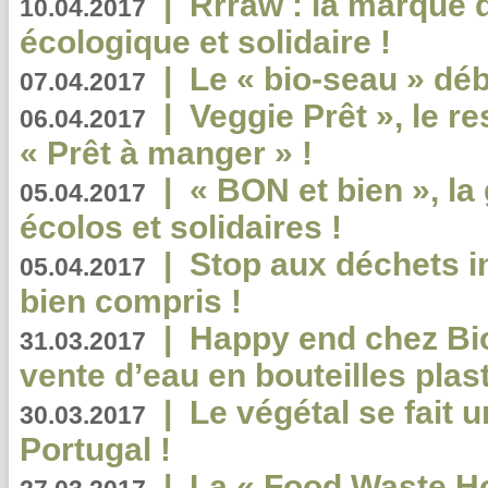
|
Rrraw : la marque 
10.04.2017
écologique et solidaire !
|
Le « bio-seau » déb
07.04.2017
|
Veggie Prêt », le r
06.04.2017
« Prêt à manger » !
|
« BON et bien », l
05.04.2017
écolos et solidaires !
|
Stop aux déchets i
05.04.2017
bien compris !
|
Happy end chez Bio
31.03.2017
vente d’eau en bouteilles plas
|
Le végétal se fait 
30.03.2017
Portugal !
|
La « Food Waste Hot