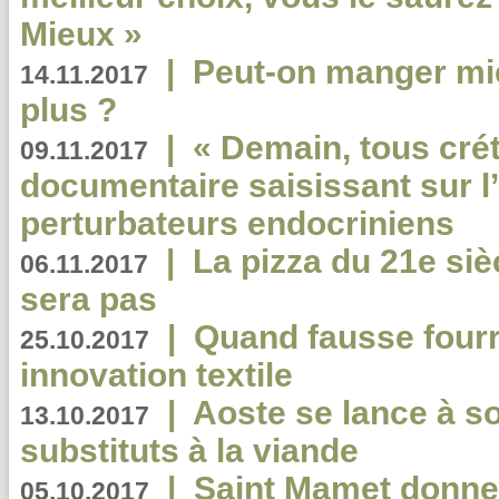
Mieux »
|
Peut-on manger mi
14.11.2017
plus ?
|
« Demain, tous crét
09.11.2017
documentaire saisissant sur l
perturbateurs endocriniens
|
La pizza du 21e siè
06.11.2017
sera pas
|
Quand fausse fourr
25.10.2017
innovation textile
|
Aoste se lance à so
13.10.2017
substituts à la viande
|
Saint Mamet donne 
05.10.2017