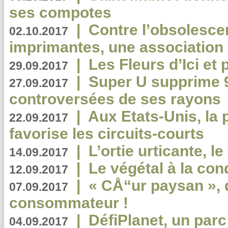
ses compotes
|
Contre l’obsolesc
02.10.2017
imprimantes, une association 
|
Les Fleurs d’Ici et p
29.09.2017
|
Super U supprime 
27.09.2017
controversées de ses rayons
|
Aux Etats-Unis, la
22.09.2017
favorise les circuits-courts
|
L’ortie urticante, le
14.09.2017
|
Le végétal à la con
12.09.2017
|
« CÅ“ur paysan », 
07.09.2017
consommateur !
|
DéfiPlanet, un parc
04.09.2017