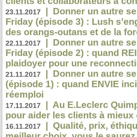
clients et collaborateurs à 
|
Donner un autre se
23.11.2017
Friday (épisode 3) : Lush s’en
des orangs-outans et de la for
|
Donner un autre se
22.11.2017
Friday (épisode 2) : quand RE
plaidoyer pour une reconnecti
|
Donner un autre se
21.11.2017
(épisode 1) : quand ENVIE inci
réemploi
|
Au E.Leclerc Quimp
17.11.2017
pour aider les clients à mie
|
Qualité, prix, éthiqu
16.11.2017
meilleur choix, vous le saure