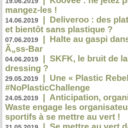
|
Koovee : ne jetez p
19.06.2019
mangez-les !
|
Deliveroo : des pla
14.06.2019
et bientôt sans plastique ?
|
Halte au gaspi dan
07.06.2019
Ã„ss-Bar
|
SKFK, le bruit de l
04.06.2019
dressing ?
|
Une « Plastic Rebe
29.05.2019
#NoPlasticChallenge
|
Anticipation, organi
24.05.2019
Waste engage les organisate
sportifs à se mettre au vert !
|
Se mettre au vert da
21.05.2019