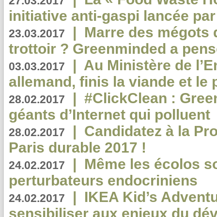
27.03.2017
initiative anti-gaspi lancée pa
|
Marre des mégots q
23.03.2017
trottoir ? Greenminded a pens
|
Au Ministère de l’
03.03.2017
allemand, finis la viande et le
|
#ClickClean : Gree
28.02.2017
géants d’Internet qui polluent
|
Candidatez à la Pr
28.02.2017
Paris durable 2017 !
|
Même les écolos s
24.02.2017
perturbateurs endocriniens
|
IKEA Kid’s Adventu
24.02.2017
sensibiliser aux enjeux du d