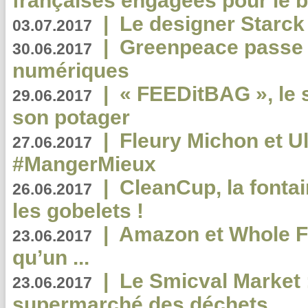
françaises engagées pour le b
|
Le designer Starck 
03.07.2017
|
Greenpeace passe a
30.06.2017
numériques
|
« FEEDitBAG », le s
29.06.2017
son potager
|
Fleury Michon et Ul
27.06.2017
#MangerMieux
|
CleanCup, la fontai
26.06.2017
les gobelets !
|
Amazon et Whole F
23.06.2017
qu’un ...
|
Le Smicval Market :
23.06.2017
supermarché des déchets