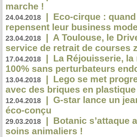
marche !
|
Eco-cirque : quand
24.04.2018
repensent leur business mode
|
A Toulouse, le Driv
23.04.2018
service de retrait de courses 
|
La Réjouisserie, la
17.04.2018
100% sans perturbateurs end
|
Lego se met progr
13.04.2018
avec des briques en plastique
|
G-star lance un jea
12.04.2018
éco-conçu
|
Botanic s’attaque 
29.03.2018
soins animaliers !