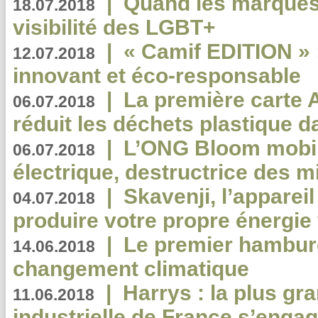
|
Quand les marques
18.07.2018
visibilité des LGBT+
|
« Camif EDITION » :
12.07.2018
innovant et éco-responsable
|
La première carte 
06.07.2018
réduit les déchets plastique 
|
L’ONG Bloom mobil
06.07.2018
électrique, destructrice des m
|
Skavenji, l’apparei
04.07.2018
produire votre propre énergie
|
Le premier hambur
14.06.2018
changement climatique
|
Harrys : la plus gr
11.06.2018
industrielle de France s’engag