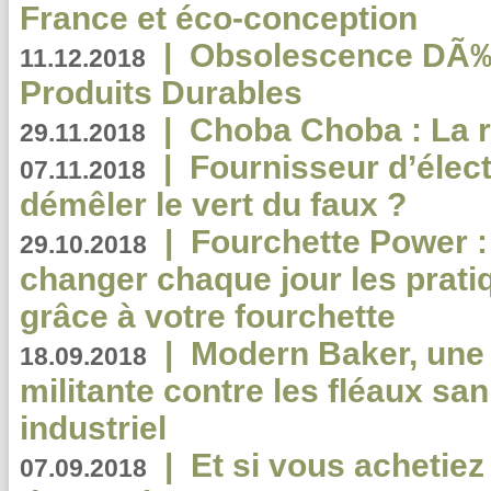
France et éco-conception
|
Obsolescence DÃ
11.12.2018
Produits Durables
|
Choba Choba : La r
29.11.2018
|
Fournisseur d’élec
07.11.2018
démêler le vert du faux ?
|
Fourchette Power 
29.10.2018
changer chaque jour les prati
grâce à votre fourchette
|
Modern Baker, une 
18.09.2018
militante contre les fléaux san
industriel
|
Et si vous achetie
07.09.2018