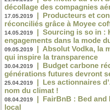
décollage des compagnies aé
|
Producteurs et co
17.05.2019
réconciliés grâce à Moyee cof
|
Sourcing is so in 
14.05.2019
engagements dans la mode du
|
Absolut Vodka, la 
09.05.2019
qui inspire la transparence
|
Budget carbone rédu
30.04.2019
générations futures devront se
|
Les actionnaires 
25.04.2019
nom du climat !
|
FairBnB : Bed and 
08.04.2019
local