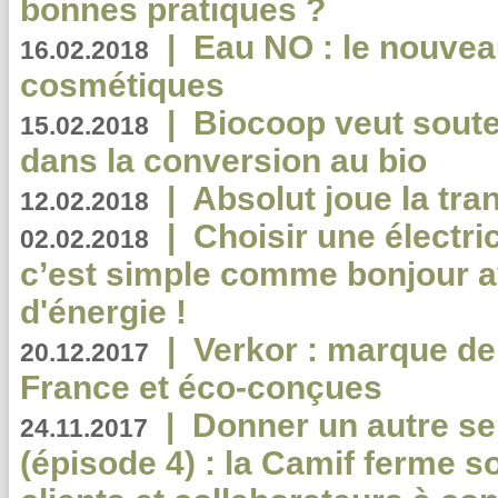
bonnes pratiques ?
|
Eau NO : le nouvea
16.02.2018
cosmétiques
|
Biocoop veut souten
15.02.2018
dans la conversion au bio
|
Absolut joue la tr
12.02.2018
|
Choisir une électri
02.02.2018
c’est simple comme bonjour 
d'énergie !
|
Verkor : marque de
20.12.2017
France et éco-conçues
|
Donner un autre se
24.11.2017
(épisode 4) : la Camif ferme so