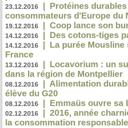
|
Protéines durables 
23.12.2016
consommateurs d'Europe du 
|
Coop lance son bur
19.12.2016
|
Des cotons-tiges pa
14.12.2016
|
La purée Mousline 
14.12.2016
France
|
Locavorium : un s
13.12.2016
dans la région de Montpellier
|
Alimentation durab
08.12.2016
élève du G20
|
Emmaüs ouvre sa bo
08.12.2016
|
2016, année charni
02.12.2016
la consommation responsable