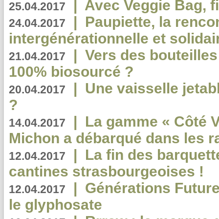
|
Avec Veggie Bag, fi
25.04.2017
|
Paupiette, la renco
24.04.2017
intergénérationnelle et solidair
|
Vers des bouteilles
21.04.2017
100% biosourcé ?
|
Une vaisselle jeta
20.04.2017
?
|
La gamme « Côté Vé
14.04.2017
Michon a débarqué dans les r
|
La fin des barquett
12.04.2017
cantines strasbourgeoises !
|
Générations Future
12.04.2017
le glyphosate