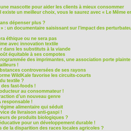
 une mascotte pour aider les clients à mieux consommer
s’il existe un meilleur choix, vous le saurez avec « Le Même e
ans dépenser plus ?
 » : un documentaire saisissant sur l’impact des perturbate
era éthique ou ne sera pas
me avec innovation textile
r dans les substituts à la viande
oût équitable à ses compotes
rogrammée des imprimantes, une association porte plainte
ailleurs !
bstances controversées de ses rayons
forme WildKale favorise les circuits-courts
 du textile ?
 des fast-foods !
roducteur au consommateur !
traction d’un nouveau genre
 responsable !
régime alimentaire qui séduit
vice de livraison anti-gaspi !
eurs de produits biologiques ?
e éducative pour un développement durable !
 de la disparition des races locales agricoles ?