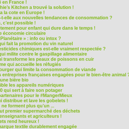
 en France !
ie’s Kitchen a trouvé la solution !
 a la cote en Europe !
-t-elle aux nouvelles tendances de consommation ?
 c’est possible !
vêtement pour enfant qui dure dans le temps !
 économie circulaire
anétaire » : info ou intox ?
qui fait la promotion du vin naturel
pesticides chimiques est-elle vraiment respectée ?
ui milite contre le gaspillage alimentaire
qui transforme les peaux de poissons en cuir
e qui accueille les réfugiés
e burger qui limite la consommation de viande
s entreprises françaises engagées pour le bien-être animal 
une bière bio
ble les appareils numériques
0 qui sert à faire son potager
 partenaires pour le #MangerMieux
 distribue et lave les gobelets !
e forment plus qu’un ...
tout premier supermarché des déchets
seignants et agriculteurs !
ts rend heureux !
marque textile durablement engagée