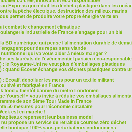
mobilier co-créé, innovant et éco-responsable
can Express qui réduit les déchets plastique dans les océa
ntre la pêche électrique, destructrice des milieux marins
 vous permet de produire votre propre énergie verte en
ui combat le changement climatique
boulangerie industrielle de France s’engage pour un blé
, la BD numérique qui pense l’alimentation durable de dema
s’engagent pour des repas sans viande
e nutritionnel qui va vous aider à mieux manger ?
che ses lauréats de l’événementiel parisien éco-responsable
3) : le Royaume-Uni ne veut plus d’emballages plastiques
 2) : quand Ecover échange vos déchets plastiques contre u
) : Ecoalf, dépolluer les mers pour un textile militant
cultivé et fabriqué en France
unk food » bientôt bannie du métro Londonien
e Yourself » vous invite à réduire vos emballages alimenta
ogramme de son 5ème Tour Made in France
te 50 mesures pour l‘économie circulaire
Week est en marche !
chapiteaux repensent leur business model
t nu propose un service de retrait de courses zéro déchet
velle boutique 100% sans perturbateurs endocriniens