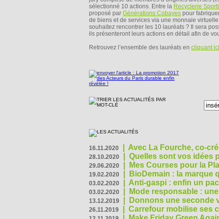
sélectionné 10 actions. Entre la
Recyclerie Sport
proposé par
Générations Cobayes
pour fabriquer
de biens et de services via une monnaie virtuelle
souhaitez rencontrer les 10 lauréats ? Il sera pos
ils présenteront leurs actions en détail afin de 
Retrouvez l’ensemble des lauréats en
cliquant ic
|
Avec La Fourche, co-crée
16.11.2020
|
Quelles sont vos idées
28.10.2020
|
Mes Courses pour la Pla
29.06.2020
|
BioDemain : la marque qu
19.02.2020
|
Anti-gaspi : enfin un pa
03.02.2020
|
Mode responsable : une f
03.02.2020
|
Donnons une seconde vi
13.12.2019
|
Carrefour mobilise ses 
26.11.2019
|
Make Friday Green Again
12.11.2019