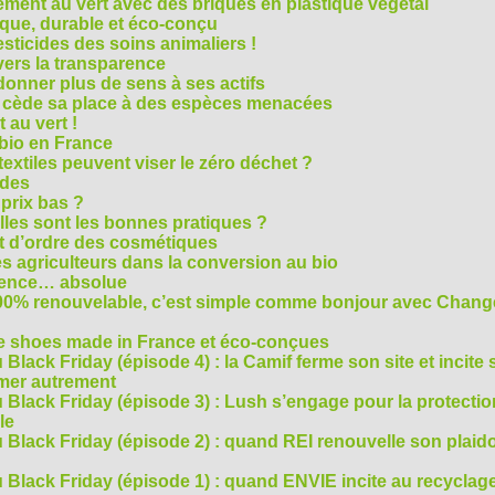
ment au vert avec des briques en plastique végétal
ique, durable et éco-conçu
sticides des soins animaliers !
 vers la transparence
nner plus de sens à ses actifs
e cède sa place à des espèces menacées
 au vert !
 bio en France
extiles peuvent viser le zéro déchet ?
ides
 prix bas ?
les sont les bonnes pratiques ?
t d’ordre des cosmétiques
s agriculteurs dans la conversion au bio
arence… absolue
 100% renouvelable, c’est simple comme bonjour avec Chan
te shoes made in France et éco-conçues
Black Friday (épisode 4) : la Camif ferme son site et incite 
mmer autrement
 Black Friday (épisode 3) : Lush s’engage pour la protecti
le
 Black Friday (épisode 2) : quand REI renouvelle son plaid
Black Friday (épisode 1) : quand ENVIE incite au recyclage