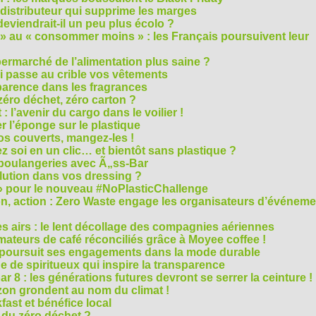
 distributeur qui supprime les marges
eviendrait-il un peu plus écolo ?
 au « consommer moins » : les Français poursuivent leur
rmarché de l’alimentation plus saine ?
ui passe au crible vos vêtements
sparence dans les fragrances
éro déchet, zéro carton ?
t : l’avenir du cargo dans le voilier !
r l’éponge sur le plastique
os couverts, mangez-les !
ez soi en un clic… et bientôt sans plastique ?
 boulangeries avec Ã„ss-Bar
olution dans vos dressing ?
 » pour le nouveau #NoPlasticChallenge
ion, action : Zero Waste engage les organisateurs d’événem
es airs : le lent décollage des compagnies aériennes
teurs de café réconciliés grâce à Moyee coffee !
M poursuit ses engagements dans la mode durable
 de spiritueux qui inspire la transparence
r 8 : les générations futures devront se serrer la ceinture !
on grondent au nom du climat !
ast et bénéfice local
 du zéro déchet ?