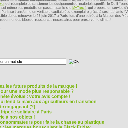
ive
, qui réemploie et transforme les équipements et matériels sportifs, le Do It Yours
 soi-même ses produits, en passant par le site
MyTroc.fr
, qui propose un service 
, Paris se transforme en véritable capitale éco-exemplaire grâce à ses habitants ! 
sible de les retrouver le 27 juin 2017 à Paris, lors d’une soirée à la Maison des Mét
vous donner des idées et ressources nécessaires pour préserver le climat !
i
.
z les futurs produits de la marque !
 pour une mode plus responsable ?
nète évolue : votre avis compte !
i tend la main aux agriculteurs en transition
cte engageant (?)
riperie solidaire à Paris
e à nos objets !
consommateurs pour faire la chasse au plastique
 : les marques bousculent le Black Friday