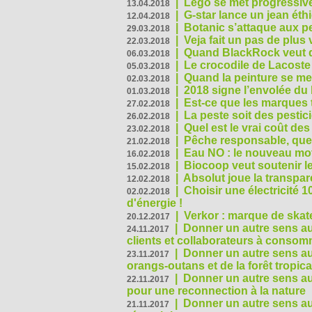
|
Lego se met progressive
13.04.2018
|
G-star lance un jean éth
12.04.2018
|
Botanic s’attaque aux pe
29.03.2018
|
Veja fait un pas de plus
22.03.2018
|
Quand BlackRock veut do
06.03.2018
|
Le crocodile de Lacost
05.03.2018
|
Quand la peinture se met
02.03.2018
|
2018 signe l’envolée du
01.03.2018
|
Est-ce que les marques t
27.02.2018
|
La peste soit des pestic
26.02.2018
|
Quel est le vrai coût des
23.02.2018
|
Pêche responsable, quel
21.02.2018
|
Eau NO : le nouveau mo
16.02.2018
|
Biocoop veut soutenir le
15.02.2018
|
Absolut joue la transp
12.02.2018
|
Choisir une électricité
02.02.2018
d'énergie !
|
Verkor : marque de ska
20.12.2017
|
Donner un autre sens au 
24.11.2017
clients et collaborateurs à conso
|
Donner un autre sens au
23.11.2017
orangs-outans et de la forêt tropica
|
Donner un autre sens au
22.11.2017
pour une reconnection à la nature
|
Donner un autre sens au 
21.11.2017