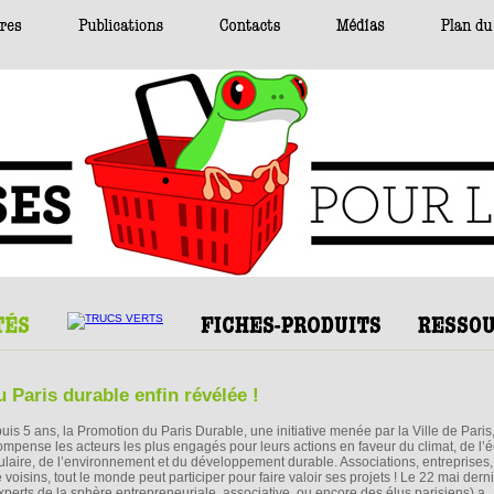
 Paris durable enfin révélée !
uis 5 ans, la Promotion du Paris Durable, une initiative menée par la Ville de Paris
ompense les acteurs les plus engagés pour leurs actions en faveur du climat, de l
culaire, de l’environnement et du développement durable. Associations, entreprises,
oisins, tout le monde peut participer pour faire valoir ses projets ! Le 22 mai derni
erts de la sphère entrepreneuriale, associative, ou encore des élus parisiens) a