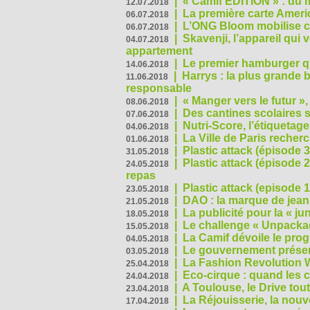
|
« Camif EDITION » : du 
12.07.2018
|
La première carte Ameri
06.07.2018
|
L’ONG Bloom mobilise co
06.07.2018
|
Skavenji, l’appareil qui
04.07.2018
appartement
|
Le premier hamburger q
14.06.2018
|
Harrys : la plus grande 
11.06.2018
responsable
|
« Manger vers le futur »
08.06.2018
|
Des cantines scolaires 
07.06.2018
|
Nutri-Score, l’étiquetag
04.06.2018
|
La Ville de Paris recher
01.06.2018
|
Plastic attack (épisode 
31.05.2018
|
Plastic attack (épisode
24.05.2018
repas
|
Plastic attack (episode 1
23.05.2018
|
DAO : la marque de jean 
21.05.2018
|
La publicité pour la « j
18.05.2018
|
Le challenge « Unpackag
15.05.2018
|
La Camif dévoile le pr
04.05.2018
|
Le gouvernement présen
03.05.2018
|
La Fashion Revolution 
25.04.2018
|
Eco-cirque : quand les 
24.04.2018
|
A Toulouse, le Drive tou
23.04.2018
|
La Réjouisserie, la nou
17.04.2018