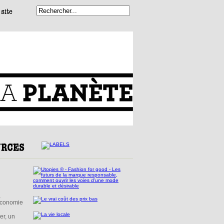
,
’économie
er, un