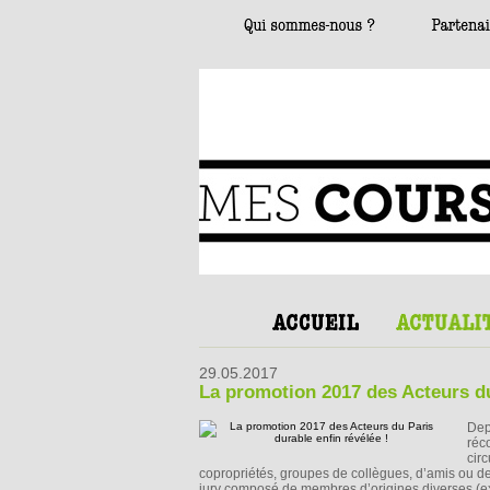
29.05.2017
La promotion 2017 des Acteurs du
Dep
réc
cir
copropriétés, groupes de collègues, d’amis ou de v
jury composé de membres d’origines diverses (exp