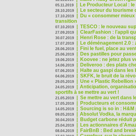
|
Le Producteur Local : le
05.11.2019
|
Le secteur du tourisme d
28.10.2019
|
Du « consommer mieux »
17.10.2019
transition
|
TESCO : le nouveau supe
07.10.2019
|
ClearFashion : l’appli q
27.09.2019
|
Henri Rose : de la tran
30.07.2019
|
Le déménagement 2.0 : z
17.07.2019
|
Fini le fuel, place au ven
28.06.2019
|
Des pastilles pour passe
25.06.2019
|
Koovee : ne jetez plus v
19.06.2019
|
Deliveroo : des plats ch
14.06.2019
|
Halte au gaspi dans les
07.06.2019
|
SKFK, le bruit de la rév
04.06.2019
|
Une « Plastic Rebellion
29.05.2019
|
Anticipation, organisat
24.05.2019
sportifs à se mettre au vert !
|
Se mettre au vert dans l
21.05.2019
|
Producteurs et consomma
17.05.2019
|
Sourcing is so in : H&
14.05.2019
|
Absolut Vodka, la marque
09.05.2019
|
Budget carbone réduit pa
30.04.2019
|
Les actionnaires d’Amaz
25.04.2019
|
FairBnB : Bed and breakf
08.04.2019
|
Carrefour, sur le chemin