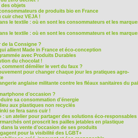
e des objets
consommateurs de produits bio en France
 cuir chez VEJA !
ns le textile : où en sont les consommateurs et les marque
ns le textile : où en sont les consommateurs et les marque
 de la Consigne ?
i allient Made in France et éco-conception
rammée avec Produits Durables
tion du chocolat !
é, comment démêler le vert du faux ?
ouvement pour changer chaque jour les pratiques agro-
te
gerie anglaise militante contre les fléaux sanitaires du pa
smartphone d’occasion ?
réduire sa consommation d’énergie
dieu aux plastiques non recyclés
ki se fera sans cuir !
» : un atelier pour partager des solutions éco-responsables
archés ont proscrit les pailles jetables en plastique
 dans la vente d’occasion de ses produits
agent pour la visibilité des LGBT+