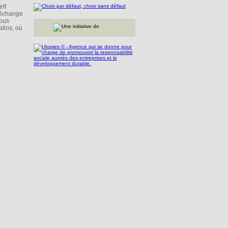
elf
d’échange
Vous
allos, où