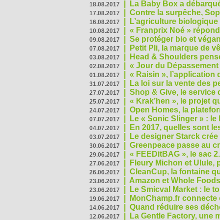
|
La Baby Box a débarqué
18.08.2017
|
Contre la surpêche, Soph
17.08.2017
|
L’agriculture biologique
16.08.2017
|
« Franprix Noé » répond
10.08.2017
|
Se protéger bio et végan,
09.08.2017
|
Petit Pli, la marque de 
07.08.2017
|
Head & Shoulders pense
03.08.2017
|
« Jour du Dépassement Pl
02.08.2017
|
« Raisin », l’application 
01.08.2017
|
La loi sur la vente des 
31.07.2017
|
Shop & Give, le service q
27.07.2017
|
« Krak’hen », le projet 
25.07.2017
|
Open Homes, la plateform
24.07.2017
|
Le « Sonic Slinger » : l
07.07.2017
|
En 2017, quelles sont le
04.07.2017
|
Le designer Starck crée 
03.07.2017
|
Greenpeace passe au cri
30.06.2017
|
« FEEDitBAG », le sac 2.
29.06.2017
|
Fleury Michon et Ulule,
27.06.2017
|
CleanCup, la fontaine qui
26.06.2017
|
Amazon et Whole Foods n
23.06.2017
|
Le Smicval Market : le 
23.06.2017
|
MonChamp.fr connecte en
19.06.2017
|
Quand réduire ses déche
14.06.2017
|
La Gentle Factory, une 
12.06.2017