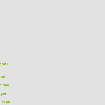
geons
ses
on des
oyer
 et au