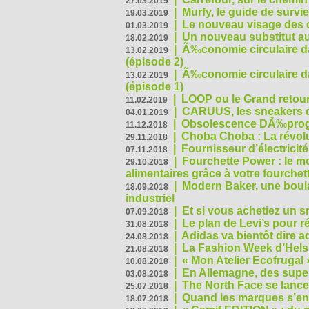
27.03.2019
|
Murfy, le guide de survi
19.03.2019
|
Le nouveau visage des 
01.03.2019
|
Un nouveau substitut au
18.02.2019
|
Ã‰conomie circulaire da
13.02.2019
(épisode 2)
|
Ã‰conomie circulaire da
13.02.2019
(épisode 1)
|
LOOP ou le Grand retour
11.02.2019
|
CARUUS, les sneakers qu
04.01.2019
|
Obsolescence DÃ‰prog
11.12.2018
|
Choba Choba : La révolu
29.11.2018
|
Fournisseur d’électricit
07.11.2018
|
Fourchette Power : le m
29.10.2018
alimentaires grâce à votre fourchet
|
Modern Baker, une boulan
18.09.2018
industriel
|
Et si vous achetiez un 
07.09.2018
|
Le plan de Levi’s pour 
31.08.2018
|
Adidas va bientôt dire a
24.08.2018
|
La Fashion Week d’Helsin
21.08.2018
|
« Mon Atelier Ecofrugal 
10.08.2018
|
En Allemagne, des superm
03.08.2018
|
The North Face se lance
25.07.2018
|
Quand les marques s’eng
18.07.2018