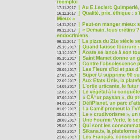
réemploi
|
Au E.Leclerc Quimperlé,
17.11.2017
|
Qualité, prix, éthique : 
16.11.2017
Mieux »
|
Peut-on manger mieux s
14.11.2017
|
« Demain, tous crétins ?
09.11.2017
endocriniens
|
La pizza du 21e siècle s
06.11.2017
|
Quand fausse fourrure ri
25.10.2017
|
Aoste se lance à son tou
13.10.2017
|
Saint Mamet donne un g
05.10.2017
|
Contre l’obsolescence p
02.10.2017
|
Les Fleurs d’Ici et pas d’
29.09.2017
|
Super U supprime 90 su
27.09.2017
|
Aux Etats-Unis, la plate
22.09.2017
|
L’ortie urticante, le futur
14.09.2017
|
Le végétal à la conquête
12.09.2017
|
« CÅ“ur paysan », du p
07.09.2017
|
DéfiPlanet, un parc d’at
04.09.2017
|
La Camif promeut la TVA
01.09.2017
|
Le « crudivorisme », un 
30.08.2017
|
Une Fourmii Verte, le ser
28.08.2017
|
Qui sont les consommat
25.08.2017
|
Sikana.tv, la plateform
23.08.2017
|
Les Français, conscients
21.08.2017