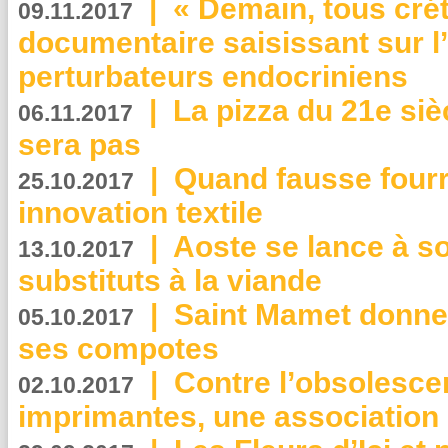
|
« Demain, tous crét
09.11.2017
documentaire saisissant sur l
perturbateurs endocriniens
|
La pizza du 21e siè
06.11.2017
sera pas
|
Quand fausse fourr
25.10.2017
innovation textile
|
Aoste se lance à so
13.10.2017
substituts à la viande
|
Saint Mamet donne 
05.10.2017
ses compotes
|
Contre l’obsolesc
02.10.2017
imprimantes, une association 