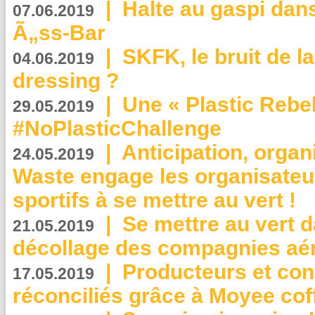
|
Halte au gaspi dan
07.06.2019
Ã„ss-Bar
|
SKFK, le bruit de l
04.06.2019
dressing ?
|
Une « Plastic Rebe
29.05.2019
#NoPlasticChallenge
|
Anticipation, organi
24.05.2019
Waste engage les organisate
sportifs à se mettre au vert !
|
Se mettre au vert da
21.05.2019
décollage des compagnies aé
|
Producteurs et co
17.05.2019
réconciliés grâce à Moyee cof