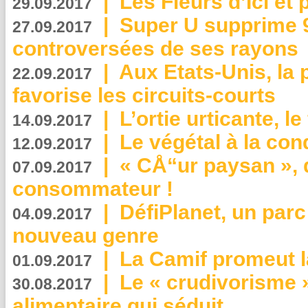
|
Les Fleurs d’Ici et p
29.09.2017
|
Super U supprime 
27.09.2017
controversées de ses rayons
|
Aux Etats-Unis, la
22.09.2017
favorise les circuits-courts
|
L’ortie urticante, le
14.09.2017
|
Le végétal à la con
12.09.2017
|
« CÅ“ur paysan », 
07.09.2017
consommateur !
|
DéfiPlanet, un parc
04.09.2017
nouveau genre
|
La Camif promeut l
01.09.2017
|
Le « crudivorisme 
30.08.2017
alimentaire qui séduit