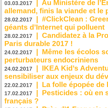
|
Au Ministère de l’
03.03.2017
allemand, finis la viande et le
|
#ClickClean : Gree
28.02.2017
géants d’Internet qui polluent
|
Candidatez à la Pr
28.02.2017
Paris durable 2017 !
|
Même les écolos s
24.02.2017
perturbateurs endocriniens
|
IKEA Kid’s Adventu
24.02.2017
sensibiliser aux enjeux du d
|
La folle épopée de 
22.02.2017
|
Pesticides : où en 
17.02.2017
français ?