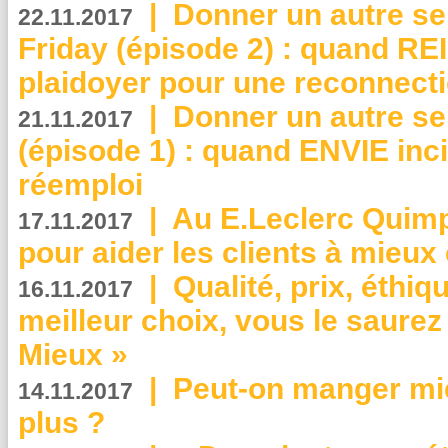
|
Donner un autre se
22.11.2017
Friday (épisode 2) : quand RE
plaidoyer pour une reconnecti
|
Donner un autre se
21.11.2017
(épisode 1) : quand ENVIE inci
réemploi
|
Au E.Leclerc Quimp
17.11.2017
pour aider les clients à mie
|
Qualité, prix, éthiqu
16.11.2017
meilleur choix, vous le saure
Mieux »
|
Peut-on manger mi
14.11.2017
plus ?