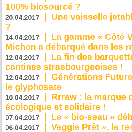
100% biosourcé ?
|
Une vaisselle jeta
20.04.2017
?
|
La gamme « Côté Vé
14.04.2017
Michon a débarqué dans les r
|
La fin des barquett
12.04.2017
cantines strasbourgeoises !
|
Générations Future
12.04.2017
le glyphosate
|
Rrraw : la marque 
10.04.2017
écologique et solidaire !
|
Le « bio-seau » déb
07.04.2017
|
Veggie Prêt », le r
06.04.2017