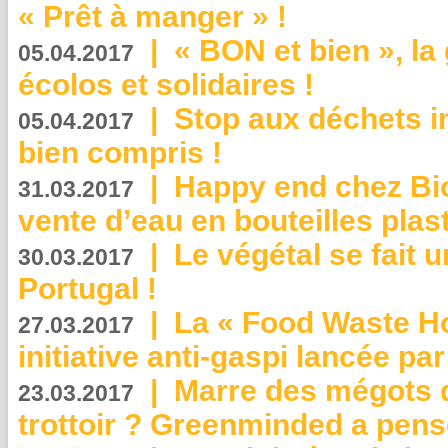
« Prêt à manger » !
|
« BON et bien », l
05.04.2017
écolos et solidaires !
|
Stop aux déchets i
05.04.2017
bien compris !
|
Happy end chez Bio
31.03.2017
vente d’eau en bouteilles plas
|
Le végétal se fait 
30.03.2017
Portugal !
|
La « Food Waste Hot
27.03.2017
initiative anti-gaspi lancée pa
|
Marre des mégots q
23.03.2017
trottoir ? Greenminded a pens