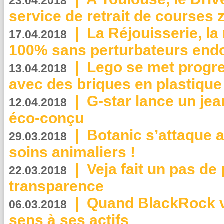
23.04.2018
service de retrait de courses 
|
La Réjouisserie, la
17.04.2018
100% sans perturbateurs end
|
Lego se met progr
13.04.2018
avec des briques en plastique
|
G-star lance un jea
12.04.2018
éco-conçu
|
Botanic s’attaque 
29.03.2018
soins animaliers !
|
Veja fait un pas de 
22.03.2018
transparence
|
Quand BlackRock v
06.03.2018
sens à ses actifs