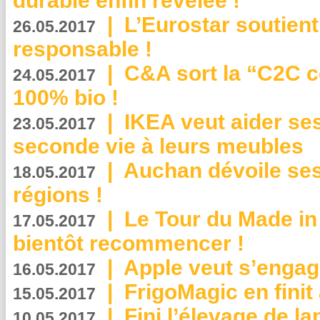
durable enfin révélée !
|
L’Eurostar soutient
26.05.2017
responsable !
|
C&A sort la “C2C c
24.05.2017
100% bio !
|
IKEA veut aider se
23.05.2017
seconde vie à leurs meubles
|
Auchan dévoile se
18.05.2017
régions !
|
Le Tour du Made in
17.05.2017
bientôt recommencer !
|
Apple veut s’engage
16.05.2017
|
FrigoMagic en finit 
15.05.2017
|
Fini l’élevage de la
10.05.2017