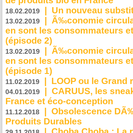
de produits bio en France
|
Un nouveau substit
18.02.2019
|
Ã‰conomie circulair
13.02.2019
en sont les consommateurs et
(épisode 2)
|
Ã‰conomie circulair
13.02.2019
en sont les consommateurs et
(épisode 1)
|
LOOP ou le Grand r
11.02.2019
|
CARUUS, les sneake
04.01.2019
France et éco-conception
|
Obsolescence DÃ
11.12.2018
Produits Durables
|
Choba Choba : La r
29.11.2018