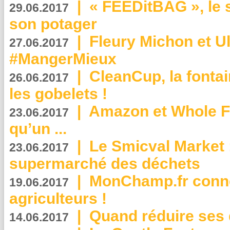
|
« FEEDitBAG », le s
29.06.2017
son potager
|
Fleury Michon et Ul
27.06.2017
#MangerMieux
|
CleanCup, la fontai
26.06.2017
les gobelets !
|
Amazon et Whole F
23.06.2017
qu’un ...
|
Le Smicval Market :
23.06.2017
supermarché des déchets
|
MonChamp.fr conne
19.06.2017
agriculteurs !
|
Quand réduire ses 
14.06.2017