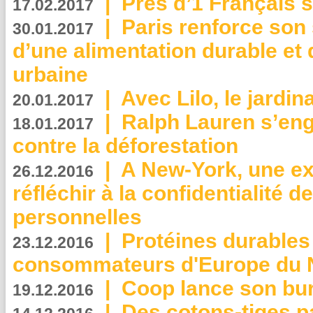
|
Près d’1 Français su
17.02.2017
|
Paris renforce son
30.01.2017
d’une alimentation durable et 
urbaine
|
Avec Lilo, le jardin
20.01.2017
|
Ralph Lauren s’eng
18.01.2017
contre la déforestation
|
A New-York, une exp
26.12.2016
réfléchir à la confidentialité 
personnelles
|
Protéines durables 
23.12.2016
consommateurs d'Europe du 
|
Coop lance son bur
19.12.2016
|
Des cotons-tiges pa