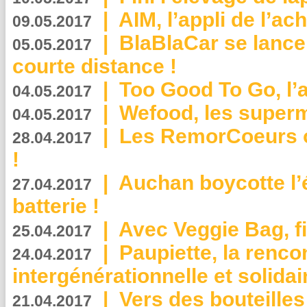
|
AIM, l’appli de l’ac
09.05.2017
|
BlaBlaCar se lance
05.05.2017
courte distance !
|
Too Good To Go, l’a
04.05.2017
|
Wefood, les superm
04.05.2017
|
Les RemorCoeurs on
28.04.2017
!
|
Auchan boycotte l’
27.04.2017
batterie !
|
Avec Veggie Bag, fi
25.04.2017
|
Paupiette, la renco
24.04.2017
intergénérationnelle et solidair
|
Vers des bouteilles
21.04.2017