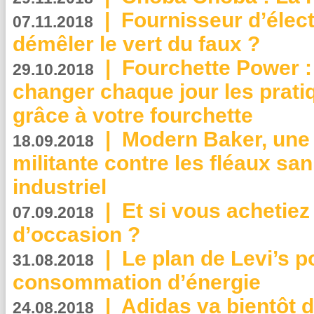
|
Fournisseur d’élec
07.11.2018
démêler le vert du faux ?
|
Fourchette Power 
29.10.2018
changer chaque jour les prati
grâce à votre fourchette
|
Modern Baker, une 
18.09.2018
militante contre les fléaux san
industriel
|
Et si vous achetie
07.09.2018
d’occasion ?
|
Le plan de Levi’s p
31.08.2018
consommation d’énergie
|
Adidas va bientôt d
24.08.2018