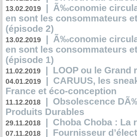
|
Ã‰conomie circulair
13.02.2019
en sont les consommateurs et
(épisode 2)
|
Ã‰conomie circulair
13.02.2019
en sont les consommateurs et
(épisode 1)
|
LOOP ou le Grand r
11.02.2019
|
CARUUS, les sneake
04.01.2019
France et éco-conception
|
Obsolescence DÃ
11.12.2018
Produits Durables
|
Choba Choba : La r
29.11.2018
|
Fournisseur d’élec
07.11.2018