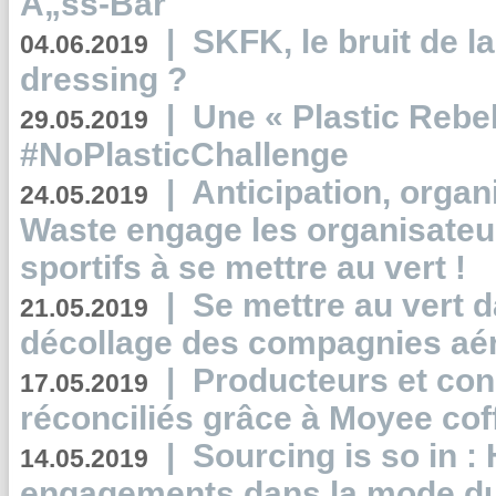
Ã„ss-Bar
|
SKFK, le bruit de l
04.06.2019
dressing ?
|
Une « Plastic Rebe
29.05.2019
#NoPlasticChallenge
|
Anticipation, organi
24.05.2019
Waste engage les organisate
sportifs à se mettre au vert !
|
Se mettre au vert da
21.05.2019
décollage des compagnies aé
|
Producteurs et co
17.05.2019
réconciliés grâce à Moyee cof
|
Sourcing is so in 
14.05.2019
engagements dans la mode du