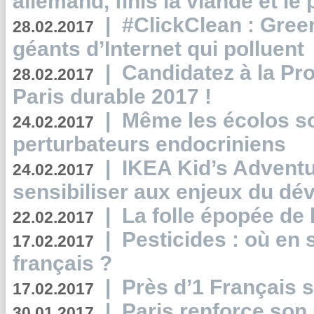
allemand, finis la viande et le
|
#ClickClean : Gree
28.02.2017
géants d’Internet qui polluent
|
Candidatez à la Pr
28.02.2017
Paris durable 2017 !
|
Même les écolos s
24.02.2017
perturbateurs endocriniens
|
IKEA Kid’s Adventu
24.02.2017
sensibiliser aux enjeux du d
|
La folle épopée de 
22.02.2017
|
Pesticides : où en 
17.02.2017
français ?
|
Près d’1 Français su
17.02.2017
|
Paris renforce son
30.01.2017