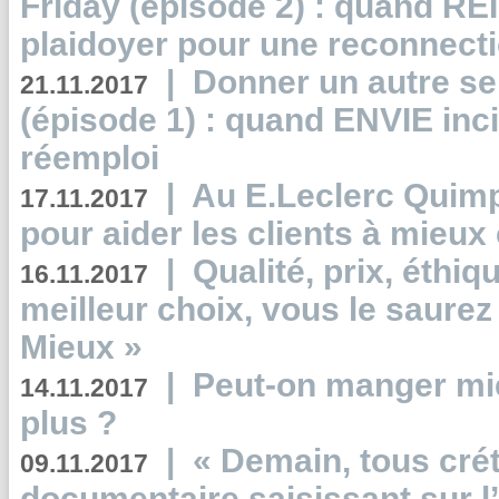
Friday (épisode 2) : quand RE
plaidoyer pour une reconnecti
|
Donner un autre se
21.11.2017
(épisode 1) : quand ENVIE inci
réemploi
|
Au E.Leclerc Quimp
17.11.2017
pour aider les clients à mie
|
Qualité, prix, éthiqu
16.11.2017
meilleur choix, vous le saure
Mieux »
|
Peut-on manger mi
14.11.2017
plus ?
|
« Demain, tous crét
09.11.2017
documentaire saisissant sur l