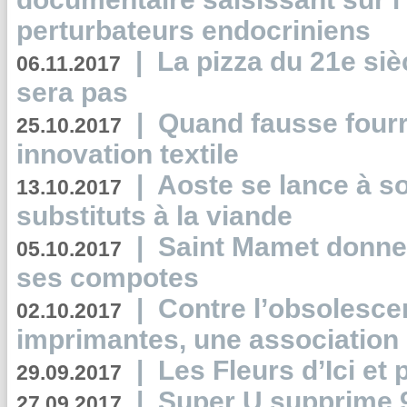
perturbateurs endocriniens
|
La pizza du 21e siè
06.11.2017
sera pas
|
Quand fausse fourr
25.10.2017
innovation textile
|
Aoste se lance à so
13.10.2017
substituts à la viande
|
Saint Mamet donne 
05.10.2017
ses compotes
|
Contre l’obsolesc
02.10.2017
imprimantes, une association 
|
Les Fleurs d’Ici et p
29.09.2017
|
Super U supprime 
27.09.2017