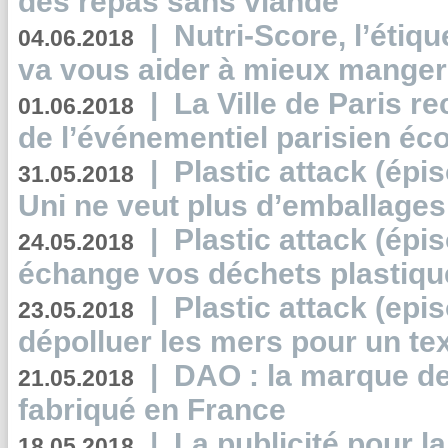
des repas sans viande
|
Nutri-Score, l’étiqu
04.06.2018
va vous aider à mieux manger
|
La Ville de Paris r
01.06.2018
de l’événementiel parisien éc
|
Plastic attack (épi
31.05.2018
Uni ne veut plus d’emballages
|
Plastic attack (épi
24.05.2018
échange vos déchets plastiqu
|
Plastic attack (epis
23.05.2018
dépolluer les mers pour un text
|
DAO : la marque de 
21.05.2018
fabriqué en France
|
La publicité pour la
18.05.2018