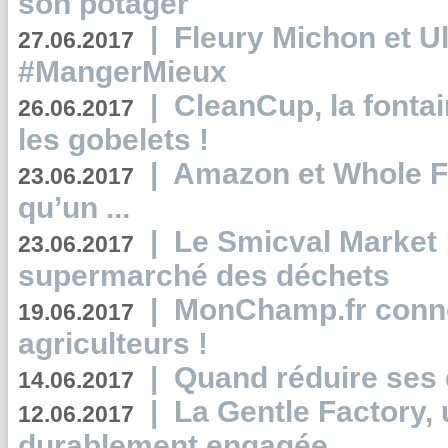
son potager
|
Fleury Michon et Ul
27.06.2017
#MangerMieux
|
CleanCup, la fontai
26.06.2017
les gobelets !
|
Amazon et Whole F
23.06.2017
qu’un ...
|
Le Smicval Market :
23.06.2017
supermarché des déchets
|
MonChamp.fr conne
19.06.2017
agriculteurs !
|
Quand réduire ses 
14.06.2017
|
La Gentle Factory, 
12.06.2017
durablement engagée