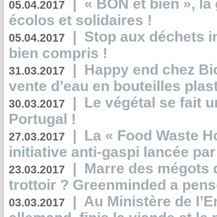
|
« BON et bien », l
05.04.2017
écolos et solidaires !
|
Stop aux déchets i
05.04.2017
bien compris !
|
Happy end chez Bio
31.03.2017
vente d’eau en bouteilles plas
|
Le végétal se fait 
30.03.2017
Portugal !
|
La « Food Waste Hot
27.03.2017
initiative anti-gaspi lancée pa
|
Marre des mégots q
23.03.2017
trottoir ? Greenminded a pens
|
Au Ministère de l’
03.03.2017