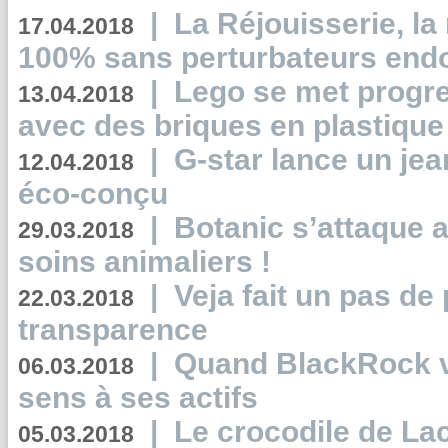
|
La Réjouisserie, la
17.04.2018
100% sans perturbateurs end
|
Lego se met progr
13.04.2018
avec des briques en plastique
|
G-star lance un jea
12.04.2018
éco-conçu
|
Botanic s’attaque 
29.03.2018
soins animaliers !
|
Veja fait un pas de 
22.03.2018
transparence
|
Quand BlackRock v
06.03.2018
sens à ses actifs
|
Le crocodile de La
05.03.2018