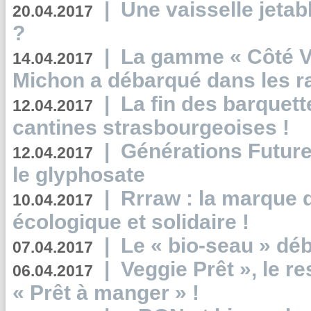
|
Une vaisselle jeta
20.04.2017
?
|
La gamme « Côté Vé
14.04.2017
Michon a débarqué dans les r
|
La fin des barquett
12.04.2017
cantines strasbourgeoises !
|
Générations Future
12.04.2017
le glyphosate
|
Rrraw : la marque 
10.04.2017
écologique et solidaire !
|
Le « bio-seau » déb
07.04.2017
|
Veggie Prêt », le r
06.04.2017
« Prêt à manger » !