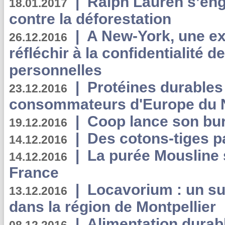
|
Ralph Lauren s’eng
18.01.2017
contre la déforestation
|
A New-York, une exp
26.12.2016
réfléchir à la confidentialité 
personnelles
|
Protéines durables 
23.12.2016
consommateurs d'Europe du 
|
Coop lance son bur
19.12.2016
|
Des cotons-tiges pa
14.12.2016
|
La purée Mousline 
14.12.2016
France
|
Locavorium : un s
13.12.2016
dans la région de Montpellier
|
Alimentation durab