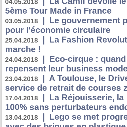
|
La Camif dévoile 
04.05.2018
5ème Tour Made in France
|
Le gouvernement p
03.05.2018
pour l‘économie circulaire
|
La Fashion Revolut
25.04.2018
marche !
|
Eco-cirque : quand
24.04.2018
repensent leur business mode
|
A Toulouse, le Driv
23.04.2018
service de retrait de courses 
|
La Réjouisserie, la
17.04.2018
100% sans perturbateurs end
|
Lego se met progr
13.04.2018
avec des briques en plastique