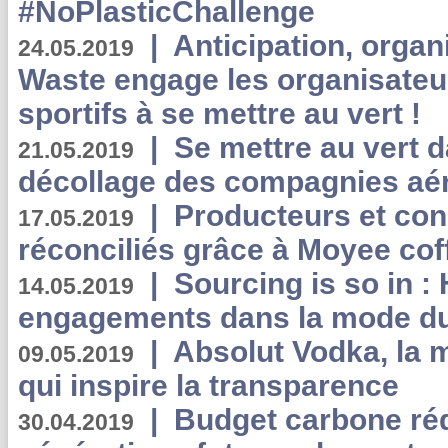
#NoPlasticChallenge
|
Anticipation, organi
24.05.2019
Waste engage les organisate
sportifs à se mettre au vert !
|
Se mettre au vert da
21.05.2019
décollage des compagnies aé
|
Producteurs et co
17.05.2019
réconciliés grâce à Moyee cof
|
Sourcing is so in 
14.05.2019
engagements dans la mode du
|
Absolut Vodka, la 
09.05.2019
qui inspire la transparence
|
Budget carbone rédu
30.04.2019