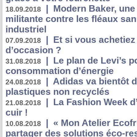
|
Modern Baker, une 
18.09.2018
militante contre les fléaux san
industriel
|
Et si vous achetie
07.09.2018
d’occasion ?
|
Le plan de Levi’s p
31.08.2018
consommation d’énergie
|
Adidas va bientôt d
24.08.2018
plastiques non recyclés
|
La Fashion Week d’
21.08.2018
cuir !
|
« Mon Atelier Ecofr
10.08.2018
partager des solutions éco-r