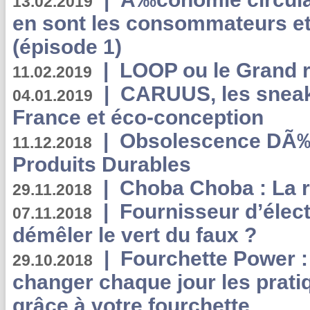
13.02.2019
en sont les consommateurs et
(épisode 1)
|
LOOP ou le Grand r
11.02.2019
|
CARUUS, les sneake
04.01.2019
France et éco-conception
|
Obsolescence DÃ
11.12.2018
Produits Durables
|
Choba Choba : La r
29.11.2018
|
Fournisseur d’élec
07.11.2018
démêler le vert du faux ?
|
Fourchette Power 
29.10.2018
changer chaque jour les prati
grâce à votre fourchette