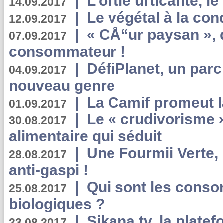
|
L’ortie urticante, le
14.09.2017
|
Le végétal à la con
12.09.2017
|
« CÅ“ur paysan », 
07.09.2017
consommateur !
|
DéfiPlanet, un parc
04.09.2017
nouveau genre
|
La Camif promeut l
01.09.2017
|
Le « crudivorisme 
30.08.2017
alimentaire qui séduit
|
Une Fourmii Verte, 
28.08.2017
anti-gaspi !
|
Qui sont les cons
25.08.2017
biologiques ?
|
Sikana.tv, la plate
23.08.2017