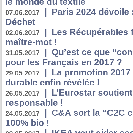
le monde du textile
|
Paris 2024 dévoile 
07.06.2017
Déchet
|
Les Récupérables f
02.06.2017
maître-mot !
|
Qu’est ce que “co
31.05.2017
pour les Français en 2017 ?
|
La promotion 2017 
29.05.2017
durable enfin révélée !
|
L’Eurostar soutient
26.05.2017
responsable !
|
C&A sort la “C2C c
24.05.2017
100% bio !
|
IKEA veut aider se