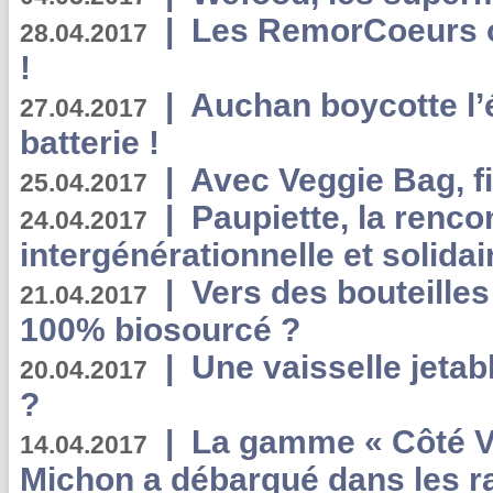
|
Les RemorCoeurs on
28.04.2017
!
|
Auchan boycotte l’
27.04.2017
batterie !
|
Avec Veggie Bag, fi
25.04.2017
|
Paupiette, la renco
24.04.2017
intergénérationnelle et solidair
|
Vers des bouteilles
21.04.2017
100% biosourcé ?
|
Une vaisselle jeta
20.04.2017
?
|
La gamme « Côté Vé
14.04.2017
Michon a débarqué dans les r