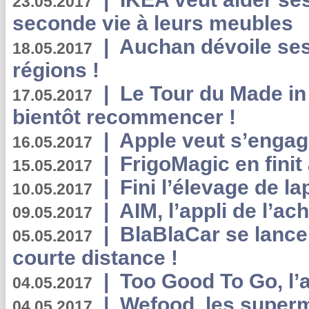
23.05.2017
seconde vie à leurs meubles
|
Auchan dévoile se
18.05.2017
régions !
|
Le Tour du Made in
17.05.2017
bientôt recommencer !
|
Apple veut s’engage
16.05.2017
|
FrigoMagic en finit 
15.05.2017
|
Fini l’élevage de la
10.05.2017
|
AIM, l’appli de l’ac
09.05.2017
|
BlaBlaCar se lance
05.05.2017
courte distance !
|
Too Good To Go, l’a
04.05.2017
|
Wefood, les superm
04.05.2017