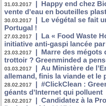
|
Happy end chez Bio
31.03.2017
vente d’eau en bouteilles plas
|
Le végétal se fait 
30.03.2017
Portugal !
|
La « Food Waste Hot
27.03.2017
initiative anti-gaspi lancée pa
|
Marre des mégots q
23.03.2017
trottoir ? Greenminded a pens
|
Au Ministère de l’
03.03.2017
allemand, finis la viande et le
|
#ClickClean : Gree
28.02.2017
géants d’Internet qui polluent
|
Candidatez à la Pr
28.02.2017