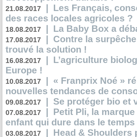
|
Les Français, consc
21.08.2017
des races locales agricoles ?
|
La Baby Box a déb
18.08.2017
|
Contre la surpêche
17.08.2017
trouvé la solution !
|
L’agriculture biolo
16.08.2017
Europe !
|
« Franprix Noé » ré
10.08.2017
nouvelles tendances de cons
|
Se protéger bio et 
09.08.2017
|
Petit Pli, la marqu
07.08.2017
enfant qui dure dans le temps 
|
Head & Shoulders
03.08.2017