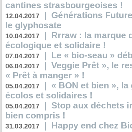
cantines strasbourgeoises !
|
Générations Future
12.04.2017
le glyphosate
|
Rrraw : la marque 
10.04.2017
écologique et solidaire !
|
Le « bio-seau » déb
07.04.2017
|
Veggie Prêt », le r
06.04.2017
« Prêt à manger » !
|
« BON et bien », l
05.04.2017
écolos et solidaires !
|
Stop aux déchets i
05.04.2017
bien compris !
|
Happy end chez Bio
31.03.2017