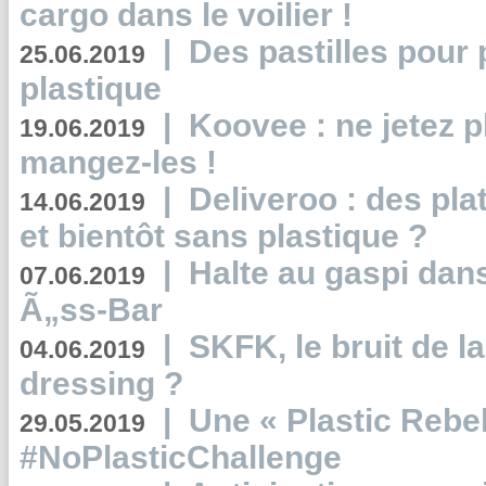
cargo dans le voilier !
|
Des pastilles pour 
25.06.2019
plastique
|
Koovee : ne jetez p
19.06.2019
mangez-les !
|
Deliveroo : des pla
14.06.2019
et bientôt sans plastique ?
|
Halte au gaspi dan
07.06.2019
Ã„ss-Bar
|
SKFK, le bruit de l
04.06.2019
dressing ?
|
Une « Plastic Rebe
29.05.2019
#NoPlasticChallenge