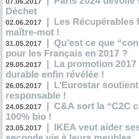
|
Paris 2024 dévoile 
07.06.2017
Déchet
|
Les Récupérables f
02.06.2017
maître-mot !
|
Qu’est ce que “co
31.05.2017
pour les Français en 2017 ?
|
La promotion 2017 
29.05.2017
durable enfin révélée !
|
L’Eurostar soutient
26.05.2017
responsable !
|
C&A sort la “C2C c
24.05.2017
100% bio !
|
IKEA veut aider se
23.05.2017
seconde vie à leurs meubles