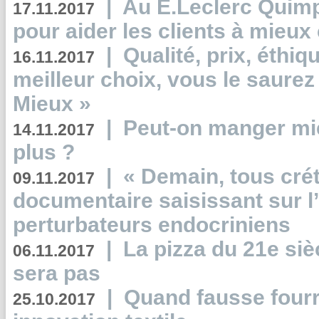
|
Au E.Leclerc Quimp
17.11.2017
pour aider les clients à mie
|
Qualité, prix, éthiqu
16.11.2017
meilleur choix, vous le saure
Mieux »
|
Peut-on manger mi
14.11.2017
plus ?
|
« Demain, tous crét
09.11.2017
documentaire saisissant sur l
perturbateurs endocriniens
|
La pizza du 21e siè
06.11.2017
sera pas
|
Quand fausse fourr
25.10.2017