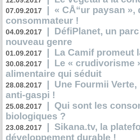
12.09.2017
|
« CÅ“ur paysan », 
07.09.2017
consommateur !
|
DéfiPlanet, un parc
04.09.2017
nouveau genre
|
La Camif promeut l
01.09.2017
|
Le « crudivorisme 
30.08.2017
alimentaire qui séduit
|
Une Fourmii Verte, 
28.08.2017
anti-gaspi !
|
Qui sont les cons
25.08.2017
biologiques ?
|
Sikana.tv, la plate
23.08.2017
développement durable !