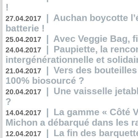
!
|
Auchan boycotte l’
27.04.2017
batterie !
|
Avec Veggie Bag, fi
25.04.2017
|
Paupiette, la renco
24.04.2017
intergénérationnelle et solidair
|
Vers des bouteilles
21.04.2017
100% biosourcé ?
|
Une vaisselle jeta
20.04.2017
?
|
La gamme « Côté Vé
14.04.2017
Michon a débarqué dans les r
|
La fin des barquett
12.04.2017