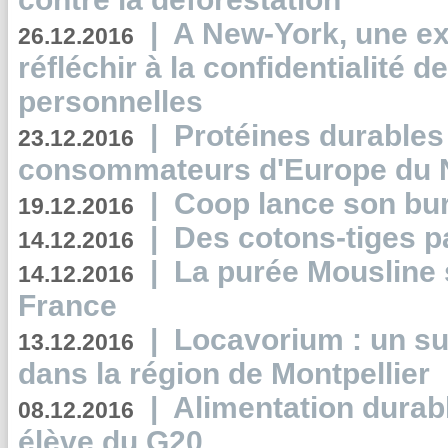
|
A New-York, une exp
26.12.2016
réfléchir à la confidentialité 
personnelles
|
Protéines durables 
23.12.2016
consommateurs d'Europe du 
|
Coop lance son bur
19.12.2016
|
Des cotons-tiges pa
14.12.2016
|
La purée Mousline 
14.12.2016
France
|
Locavorium : un s
13.12.2016
dans la région de Montpellier
|
Alimentation durab
08.12.2016
élève du G20