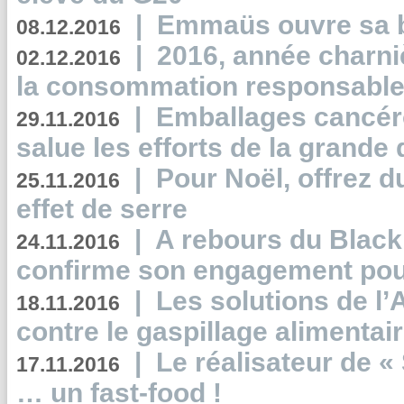
|
Emmaüs ouvre sa bo
08.12.2016
|
2016, année charni
02.12.2016
la consommation responsable
|
Emballages cancér
29.11.2016
salue les efforts de la grande 
|
Pour Noël, offrez d
25.11.2016
effet de serre
|
A rebours du Black
24.11.2016
confirme son engagement pour
|
Les solutions de l
18.11.2016
contre le gaspillage alimentair
|
Le réalisateur de «
17.11.2016
… un fast-food !