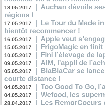
|
Auchan dévoile se
18.05.2017
régions !
|
Le Tour du Made in
17.05.2017
bientôt recommencer !
|
Apple veut s’engage
16.05.2017
|
FrigoMagic en finit 
15.05.2017
|
Fini l’élevage de la
10.05.2017
|
AIM, l’appli de l’ac
09.05.2017
|
BlaBlaCar se lance
05.05.2017
courte distance !
|
Too Good To Go, l’a
04.05.2017
|
Wefood, les superm
04.05.2017
|
Les RemorCoeurs on
28.04.2017