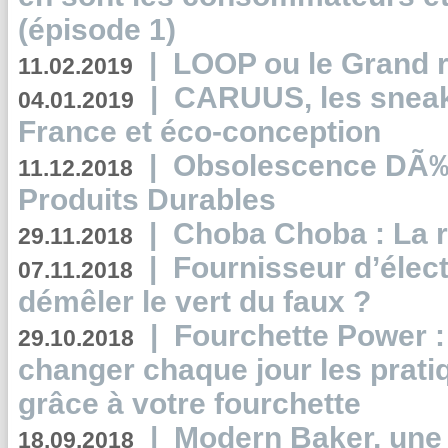
(épisode 1)
|
LOOP ou le Grand r
11.02.2019
|
CARUUS, les sneake
04.01.2019
France et éco-conception
|
Obsolescence DÃ
11.12.2018
Produits Durables
|
Choba Choba : La r
29.11.2018
|
Fournisseur d’élec
07.11.2018
démêler le vert du faux ?
|
Fourchette Power 
29.10.2018
changer chaque jour les prati
grâce à votre fourchette
|
Modern Baker, une 
18.09.2018