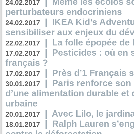
|
Même les écolos s
24.02.2017
perturbateurs endocriniens
|
IKEA Kid’s Adventu
24.02.2017
sensibiliser aux enjeux du d
|
La folle épopée de 
22.02.2017
|
Pesticides : où en 
17.02.2017
français ?
|
Près d’1 Français su
17.02.2017
|
Paris renforce son
30.01.2017
d’une alimentation durable et 
urbaine
|
Avec Lilo, le jardin
20.01.2017
|
Ralph Lauren s’eng
18.01.2017
contre la déforestation