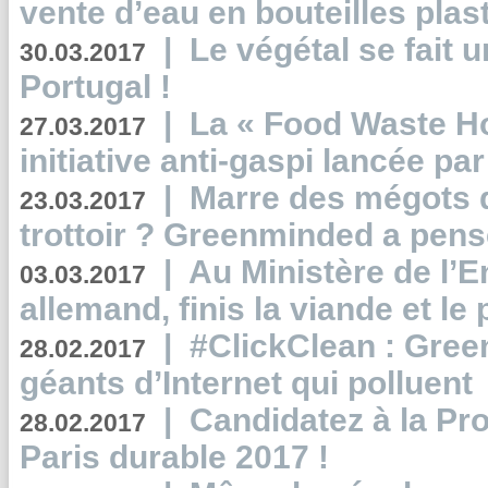
vente d’eau en bouteilles plas
|
Le végétal se fait 
30.03.2017
Portugal !
|
La « Food Waste Hot
27.03.2017
initiative anti-gaspi lancée pa
|
Marre des mégots q
23.03.2017
trottoir ? Greenminded a pens
|
Au Ministère de l’
03.03.2017
allemand, finis la viande et le
|
#ClickClean : Gree
28.02.2017
géants d’Internet qui polluent
|
Candidatez à la Pr
28.02.2017
Paris durable 2017 !