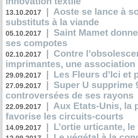
innovation textile
|
Aoste se lance à so
13.10.2017
substituts à la viande
|
Saint Mamet donne 
05.10.2017
ses compotes
|
Contre l’obsolesc
02.10.2017
imprimantes, une association 
|
Les Fleurs d’Ici et p
29.09.2017
|
Super U supprime 
27.09.2017
controversées de ses rayons
|
Aux Etats-Unis, la
22.09.2017
favorise les circuits-courts
|
L’ortie urticante, le
14.09.2017
|
Le végétal à la con