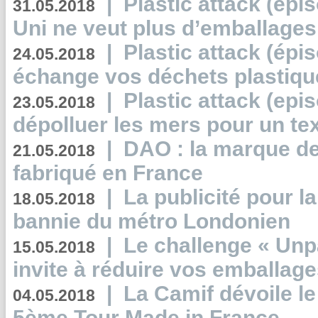
|
Plastic attack (épi
31.05.2018
Uni ne veut plus d’emballages
|
Plastic attack (épi
24.05.2018
échange vos déchets plastiqu
|
Plastic attack (epis
23.05.2018
dépolluer les mers pour un text
|
DAO : la marque de 
21.05.2018
fabriqué en France
|
La publicité pour la
18.05.2018
bannie du métro Londonien
|
Le challenge « Unp
15.05.2018
invite à réduire vos emballage
|
La Camif dévoile 
04.05.2018
5ème Tour Made in France