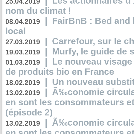
|
Les actionnaires 
25.04.2019
nom du climat !
|
FairBnB : Bed and 
08.04.2019
local
|
Carrefour, sur le c
27.03.2019
|
Murfy, le guide de 
19.03.2019
|
Le nouveau visag
01.03.2019
de produits bio en France
|
Un nouveau substit
18.02.2019
|
Ã‰conomie circulair
13.02.2019
en sont les consommateurs et
(épisode 2)
|
Ã‰conomie circulair
13.02.2019
en sont les consommateurs et