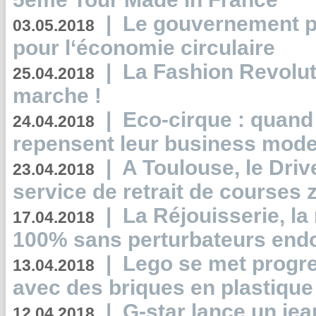
|
Le gouvernement p
03.05.2018
pour l‘économie circulaire
|
La Fashion Revolut
25.04.2018
marche !
|
Eco-cirque : quand
24.04.2018
repensent leur business mode
|
A Toulouse, le Driv
23.04.2018
service de retrait de courses 
|
La Réjouisserie, la
17.04.2018
100% sans perturbateurs end
|
Lego se met progr
13.04.2018
avec des briques en plastique
|
G-star lance un jea
12.04.2018