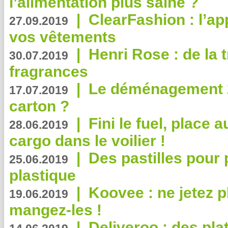
l’alimentation plus saine ?
|
ClearFashion : l’ap
27.09.2019
vos vêtements
|
Henri Rose : de la
30.07.2019
fragrances
|
Le déménagement 2.
17.07.2019
carton ?
|
Fini le fuel, place a
28.06.2019
cargo dans le voilier !
|
Des pastilles pour 
25.06.2019
plastique
|
Koovee : ne jetez p
19.06.2019
mangez-les !
|
Deliveroo : des pla