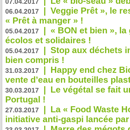
|
Le « bio-seau » déb
07.04.2017
|
Veggie Prêt », le r
06.04.2017
« Prêt à manger » !
|
« BON et bien », l
05.04.2017
écolos et solidaires !
|
Stop aux déchets i
05.04.2017
bien compris !
|
Happy end chez Bio
31.03.2017
vente d’eau en bouteilles plas
|
Le végétal se fait 
30.03.2017
Portugal !
|
La « Food Waste Hot
27.03.2017
initiative anti-gaspi lancée pa
|
Marre des mégots q
23.03.2017