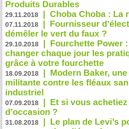
Produits Durables
|
Choba Choba : La r
29.11.2018
|
Fournisseur d’élec
07.11.2018
démêler le vert du faux ?
|
Fourchette Power 
29.10.2018
changer chaque jour les prati
grâce à votre fourchette
|
Modern Baker, une 
18.09.2018
militante contre les fléaux san
industriel
|
Et si vous achetie
07.09.2018
d’occasion ?
|
Le plan de Levi’s p
31.08.2018