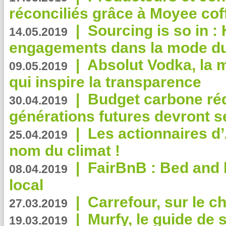
réconciliés grâce à Moyee cof
|
Sourcing is so in 
14.05.2019
engagements dans la mode du
|
Absolut Vodka, la 
09.05.2019
qui inspire la transparence
|
Budget carbone rédu
30.04.2019
générations futures devront se
|
Les actionnaires 
25.04.2019
nom du climat !
|
FairBnB : Bed and 
08.04.2019
local
|
Carrefour, sur le c
27.03.2019
|
Murfy, le guide de 
19.03.2019