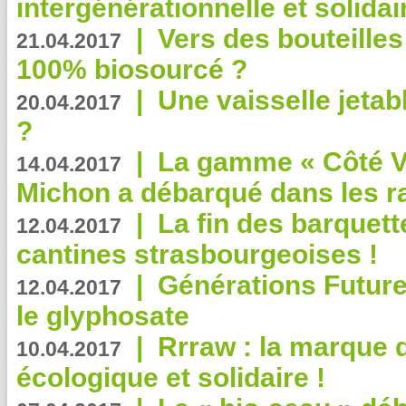
intergénérationnelle et solidair
|
Vers des bouteilles
21.04.2017
100% biosourcé ?
|
Une vaisselle jeta
20.04.2017
?
|
La gamme « Côté Vé
14.04.2017
Michon a débarqué dans les r
|
La fin des barquett
12.04.2017
cantines strasbourgeoises !
|
Générations Future
12.04.2017
le glyphosate
|
Rrraw : la marque 
10.04.2017
écologique et solidaire !