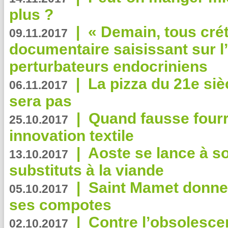
plus ?
|
« Demain, tous crét
09.11.2017
documentaire saisissant sur l
perturbateurs endocriniens
|
La pizza du 21e siè
06.11.2017
sera pas
|
Quand fausse fourr
25.10.2017
innovation textile
|
Aoste se lance à so
13.10.2017
substituts à la viande
|
Saint Mamet donne 
05.10.2017
ses compotes
|
Contre l’obsolesc
02.10.2017