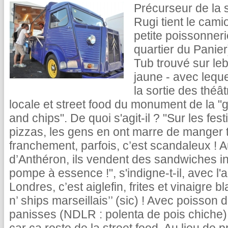
Précurseur de la s
Rugi tient le cami
petite poissonner
quartier du Panie
Tub trouvé sur leb
jaune - avec lequel
la sortie des théâ
locale et street food du monument de la "g
and chips". De quoi s'agit-il ? "Sur les fes
pizzas, les gens en ont marre de manger 
franchement, parfois, c’est scandaleux ! 
d’Anthéron, ils vendent des sandwiches 
pompe à essence !", s'indigne-t-il, avec l'
Londres, c’est aiglefin, frites et vinaigre b
n’ ships marseillais’’ (sic) ! Avec poisson
panisses (NDLR : polenta de pois chiche) e