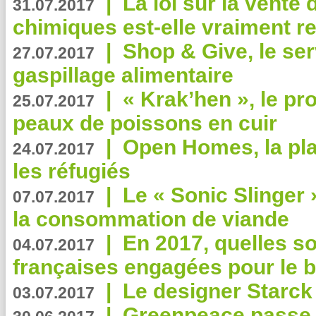
|
La loi sur la vente
31.07.2017
chimiques est-elle vraiment r
|
Shop & Give, le serv
27.07.2017
gaspillage alimentaire
|
« Krak’hen », le pr
25.07.2017
peaux de poissons en cuir
|
Open Homes, la pla
24.07.2017
les réfugiés
|
Le « Sonic Slinger »
07.07.2017
la consommation de viande
|
En 2017, quelles so
04.07.2017
françaises engagées pour le b
|
Le designer Starck 
03.07.2017
|
Greenpeace passe a