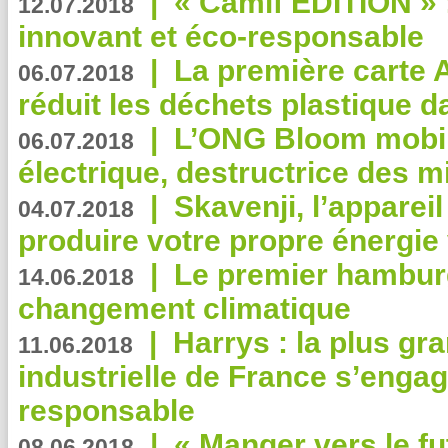
|
« Camif EDITION » :
12.07.2018
innovant et éco-responsable
|
La première carte 
06.07.2018
réduit les déchets plastique 
|
L’ONG Bloom mobil
06.07.2018
électrique, destructrice des m
|
Skavenji, l’apparei
04.07.2018
produire votre propre énergie
|
Le premier hambur
14.06.2018
changement climatique
|
Harrys : la plus gr
11.06.2018
industrielle de France s’engag
responsable
|
« Manger vers le fu
08.06.2018