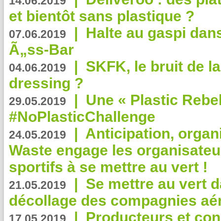
14.06.2019
et bientôt sans plastique ?
|
Halte au gaspi dan
07.06.2019
Ã„ss-Bar
|
SKFK, le bruit de l
04.06.2019
dressing ?
|
Une « Plastic Rebe
29.05.2019
#NoPlasticChallenge
|
Anticipation, organi
24.05.2019
Waste engage les organisate
sportifs à se mettre au vert !
|
Se mettre au vert da
21.05.2019
décollage des compagnies aé
|
Producteurs et co
17.05.2019