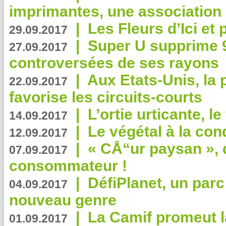
imprimantes, une association 
|
Les Fleurs d’Ici et p
29.09.2017
|
Super U supprime 
27.09.2017
controversées de ses rayons
|
Aux Etats-Unis, la
22.09.2017
favorise les circuits-courts
|
L’ortie urticante, le
14.09.2017
|
Le végétal à la con
12.09.2017
|
« CÅ“ur paysan », 
07.09.2017
consommateur !
|
DéfiPlanet, un parc
04.09.2017
nouveau genre
|
La Camif promeut l
01.09.2017