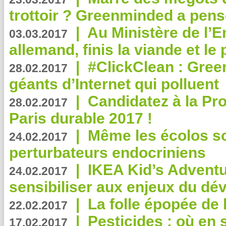
trottoir ? Greenminded a pens
|
Au Ministère de l’
03.03.2017
allemand, finis la viande et le
|
#ClickClean : Gree
28.02.2017
géants d’Internet qui polluent
|
Candidatez à la Pr
28.02.2017
Paris durable 2017 !
|
Même les écolos s
24.02.2017
perturbateurs endocriniens
|
IKEA Kid’s Adventu
24.02.2017
sensibiliser aux enjeux du d
|
La folle épopée de 
22.02.2017
|
Pesticides : où en 
17.02.2017