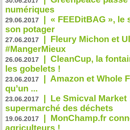
30.06.2017
numériques
|
« FEEDitBAG », le s
29.06.2017
son potager
|
Fleury Michon et Ul
27.06.2017
#MangerMieux
|
CleanCup, la fontai
26.06.2017
les gobelets !
|
Amazon et Whole F
23.06.2017
qu’un ...
|
Le Smicval Market :
23.06.2017
supermarché des déchets
|
MonChamp.fr conne
19.06.2017
agriculteurs !