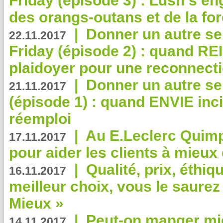
Friday (épisode 3) : Lush s’en
des orangs-outans et de la for
|
Donner un autre se
22.11.2017
Friday (épisode 2) : quand RE
plaidoyer pour une reconnecti
|
Donner un autre se
21.11.2017
(épisode 1) : quand ENVIE inci
réemploi
|
Au E.Leclerc Quimp
17.11.2017
pour aider les clients à mie
|
Qualité, prix, éthiqu
16.11.2017
meilleur choix, vous le saure
Mieux »
|
Peut-on manger mi
14.11.2017