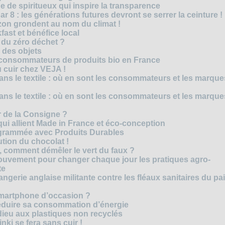
 de spiritueux qui inspire la transparence
r 8 : les générations futures devront se serrer la ceinture !
on grondent au nom du climat !
ast et bénéfice local
 du zéro déchet ?
e des objets
consommateurs de produits bio en France
 cuir chez VEJA !
ns le textile : où en sont les consommateurs et les marque
ns le textile : où en sont les consommateurs et les marque
 de la Consigne ?
i allient Made in France et éco-conception
rammée avec Produits Durables
tion du chocolat !
é, comment démêler le vert du faux ?
ouvement pour changer chaque jour les pratiques agro-
te
gerie anglaise militante contre les fléaux sanitaires du pa
smartphone d’occasion ?
réduire sa consommation d’énergie
dieu aux plastiques non recyclés
ki se fera sans cuir !