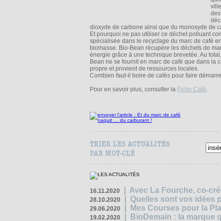
vil
des
déc
dioxyde de carbone ainsi que du monoxyde de car
Et pourquoi ne pas utiliser ce déchet polluant co
spécialisée dans le recyclage du marc de café en
biomasse. Bio-Bean récupère les déchets de marc 
énergie grâce à une technique brevetée. Au total,
Bean ne se fournit en marc de café que dans la ca
propre et provient de ressources locales.
Combien faut-il boire de cafés pour faire démarr
Pour en savoir plus, consulter la
Fiche Café
.
|
Avec La Fourche, co-crée
16.11.2020
|
Quelles sont vos idées
28.10.2020
|
Mes Courses pour la Pla
29.06.2020
|
BioDemain : la marque qu
19.02.2020