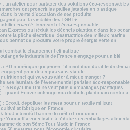
» : un atelier pour partager des solutions éco-responsables
archés ont proscrit les pailles jetables en plastique
 dans la vente d’occasion de ses produits
agent pour la visibilité des LGBT+
mobilier co-créé, innovant et éco-responsable
can Express qui réduit les déchets plastique dans les océa
ntre la pêche électrique, destructrice des milieux marins
 vous permet de produire votre propre énergie verte en
ui combat le changement climatique
boulangerie industrielle de France s’engage pour un blé
, la BD numérique qui pense l’alimentation durable de dema
s’engagent pour des repas sans viande
e nutritionnel qui va vous aider à mieux manger ?
che ses lauréats de l’événementiel parisien éco-responsable
3) : le Royaume-Uni ne veut plus d’emballages plastiques
 2) : quand Ecover échange vos déchets plastiques contre u
) : Ecoalf, dépolluer les mers pour un textile militant
cultivé et fabriqué en France
unk food » bientôt bannie du métro Londonien
e Yourself » vous invite à réduire vos emballages alimenta
ogramme de son 5ème Tour Made in France
te 50 mesures pour l‘économie circulaire