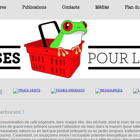
arburant !
consommation de café engendre, bien malgré elle, des déchets, dont le marc de ca
uces de grand-mère prônent souvent l’utilisation du marc dans la maison (pour lutte
 mauvaises odeurs ou en tant que produit nettoyant) ou au jardin (engrais, traitemen
 puces). Cependant, on soupçonne moins l’incroyable potentiel énergétique de ce 
tidien, tout comme sa contribution aux émissions de gaz à effet de serre. Par exemp