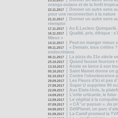
23.11.2017
orangs-outans et de la forêt tropica
|
Donner un autre sens au
22.11.2017
pour une reconnection à la nature
|
Donner un autre sens au 
21.11.2017
réemploi
|
Au E.Leclerc Quimperlé,
17.11.2017
|
Qualité, prix, éthique : 
16.11.2017
Mieux »
|
Peut-on manger mieux s
14.11.2017
|
« Demain, tous crétins ?
09.11.2017
endocriniens
|
La pizza du 21e siècle s
06.11.2017
|
Quand fausse fourrure ri
25.10.2017
|
Aoste se lance à son tou
13.10.2017
|
Saint Mamet donne un g
05.10.2017
|
Contre l’obsolescence p
02.10.2017
|
Les Fleurs d’Ici et pas d’
29.09.2017
|
Super U supprime 90 su
27.09.2017
|
Aux Etats-Unis, la plate
22.09.2017
|
L’ortie urticante, le futur
14.09.2017
|
Le végétal à la conquête
12.09.2017
|
« CÅ“ur paysan », du p
07.09.2017
|
DéfiPlanet, un parc d’at
04.09.2017
|
La Camif promeut la TVA
01.09.2017