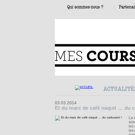
03.03.2014
Et du marc de café naquit … du c
La 
ast
les
les
quo