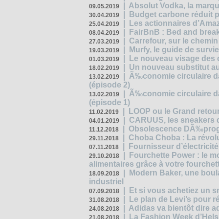
|
Absolut Vodka, la marque
09.05.2019
|
Budget carbone réduit pa
30.04.2019
|
Les actionnaires d’Amaz
25.04.2019
|
FairBnB : Bed and breakf
08.04.2019
|
Carrefour, sur le chemin
27.03.2019
|
Murfy, le guide de survi
19.03.2019
|
Le nouveau visage des 
01.03.2019
|
Un nouveau substitut au
18.02.2019
|
Ã‰conomie circulaire da
13.02.2019
(épisode 2)
|
Ã‰conomie circulaire da
13.02.2019
(épisode 1)
|
LOOP ou le Grand retour
11.02.2019
|
CARUUS, les sneakers qu
04.01.2019
|
Obsolescence DÃ‰prog
11.12.2018
|
Choba Choba : La révolu
29.11.2018
|
Fournisseur d’électricit
07.11.2018
|
Fourchette Power : le m
29.10.2018
alimentaires grâce à votre fourchet
|
Modern Baker, une boulan
18.09.2018
industriel
|
Et si vous achetiez un 
07.09.2018
|
Le plan de Levi’s pour 
31.08.2018
|
Adidas va bientôt dire a
24.08.2018
|
La Fashion Week d’Helsin
21.08.2018