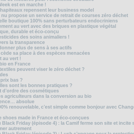
Week est en marche !
chapiteaux repensent leur business model
t nu propose un service de retrait de courses zéro déchet
velle boutique 100% sans perturbateurs endocriniens
ment au vert avec des briques en plastique végétal
ique, durable et éco-conçu
sticides des soins animaliers !
 vers la transparence
nner plus de sens à ses actifs
e cède sa place à des espèces menacées
 au vert !
 bio en France
extiles peuvent viser le zéro déchet ?
ides
 prix bas ?
les sont les bonnes pratiques ?
t d’ordre des cosmétiques
s agriculteurs dans la conversion au bio
arence… absolue
 100% renouvelable, c’est simple comme bonjour avec Chan
te shoes made in France et éco-conçues
Black Friday (épisode 4) : la Camif ferme son site et incite 
mmer autrement
 Black Friday (épisode 3) : Lush s’engage pour la protecti