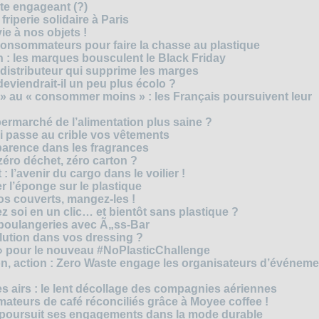
cte engageant (?)
riperie solidaire à Paris
e à nos objets !
consommateurs pour faire la chasse au plastique
 : les marques bousculent le Black Friday
 distributeur qui supprime les marges
eviendrait-il un peu plus écolo ?
 au « consommer moins » : les Français poursuivent leur
rmarché de l’alimentation plus saine ?
ui passe au crible vos vêtements
sparence dans les fragrances
éro déchet, zéro carton ?
t : l’avenir du cargo dans le voilier !
r l’éponge sur le plastique
os couverts, mangez-les !
ez soi en un clic… et bientôt sans plastique ?
 boulangeries avec Ã„ss-Bar
olution dans vos dressing ?
 » pour le nouveau #NoPlasticChallenge
ion, action : Zero Waste engage les organisateurs d’événem
es airs : le lent décollage des compagnies aériennes
teurs de café réconciliés grâce à Moyee coffee !
M poursuit ses engagements dans la mode durable