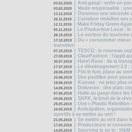
|
Anti-gaspi : enfin un pa
03.02.2020
|
Mode responsable : une f
03.02.2020
|
Donnons une seconde vi
13.12.2019
|
Carrefour mobilise ses 
26.11.2019
|
Make Friday Green Again
12.11.2019
|
Le Producteur Local : le
05.11.2019
|
Le secteur du tourisme d
28.10.2019
|
Du « consommer mieux »
17.10.2019
transition
|
TESCO : le nouveau supe
07.10.2019
|
ClearFashion : l’appli q
27.09.2019
|
Henri Rose : de la tran
30.07.2019
|
Le déménagement 2.0 : z
17.07.2019
|
Fini le fuel, place au ven
28.06.2019
|
Des pastilles pour passe
25.06.2019
|
Koovee : ne jetez plus v
19.06.2019
|
Deliveroo : des plats ch
14.06.2019
|
Halte au gaspi dans les
07.06.2019
|
SKFK, le bruit de la rév
04.06.2019
|
Une « Plastic Rebellion
29.05.2019
|
Anticipation, organisat
24.05.2019
sportifs à se mettre au vert !
|
Se mettre au vert dans l
21.05.2019
|
Producteurs et consomma
17.05.2019
|
Sourcing is so in : H&
14.05.2019