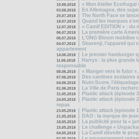
|
« Mon Atelier Ecofrugal 
10.08.2018
|
En Allemagne, des superm
03.08.2018
|
The North Face se lance
25.07.2018
|
Quand les marques s’eng
18.07.2018
|
« Camif EDITION » : du 
12.07.2018
|
La première carte Ameri
06.07.2018
|
L’ONG Bloom mobilise co
06.07.2018
|
Skavenji, l’appareil qui
04.07.2018
appartement
|
Le premier hamburger q
14.06.2018
|
Harrys : la plus grande 
11.06.2018
responsable
|
« Manger vers le futur »
08.06.2018
|
Des cantines scolaires 
07.06.2018
|
Nutri-Score, l’étiquetag
04.06.2018
|
La Ville de Paris recher
01.06.2018
|
Plastic attack (épisode 
31.05.2018
|
Plastic attack (épisode
24.05.2018
repas
|
Plastic attack (episode 1
23.05.2018
|
DAO : la marque de jean 
21.05.2018
|
La publicité pour la « j
18.05.2018
|
Le challenge « Unpackag
15.05.2018
|
La Camif dévoile le pr
04.05.2018
|
Le gouvernement présen
03.05.2018