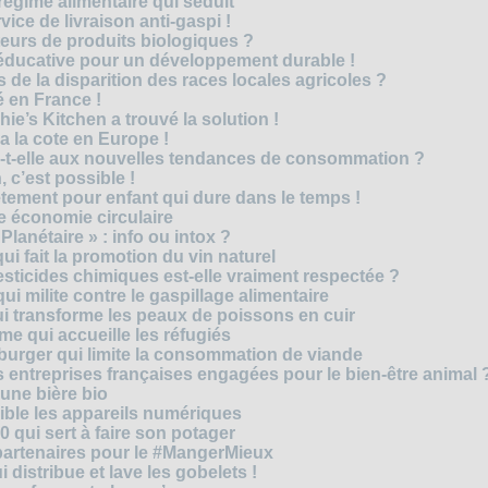
régime alimentaire qui séduit
vice de livraison anti-gaspi !
eurs de produits biologiques ?
e éducative pour un développement durable !
 de la disparition des races locales agricoles ?
 en France !
ie’s Kitchen a trouvé la solution !
 a la cote en Europe !
-t-elle aux nouvelles tendances de consommation ?
 c’est possible !
vêtement pour enfant qui dure dans le temps !
 économie circulaire
anétaire » : info ou intox ?
qui fait la promotion du vin naturel
pesticides chimiques est-elle vraiment respectée ?
ui milite contre le gaspillage alimentaire
qui transforme les peaux de poissons en cuir
e qui accueille les réfugiés
e burger qui limite la consommation de viande
s entreprises françaises engagées pour le bien-être animal 
une bière bio
ble les appareils numériques
0 qui sert à faire son potager
 partenaires pour le #MangerMieux
 distribue et lave les gobelets !