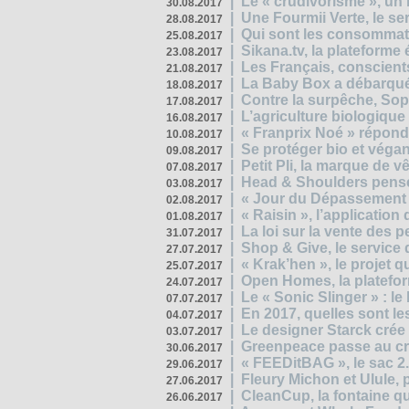
|
Le « crudivorisme », un 
30.08.2017
|
Une Fourmii Verte, le ser
28.08.2017
|
Qui sont les consommat
25.08.2017
|
Sikana.tv, la plateform
23.08.2017
|
Les Français, conscients
21.08.2017
|
La Baby Box a débarqué
18.08.2017
|
Contre la surpêche, Soph
17.08.2017
|
L’agriculture biologique
16.08.2017
|
« Franprix Noé » répond
10.08.2017
|
Se protéger bio et végan,
09.08.2017
|
Petit Pli, la marque de 
07.08.2017
|
Head & Shoulders pense
03.08.2017
|
« Jour du Dépassement Pl
02.08.2017
|
« Raisin », l’application 
01.08.2017
|
La loi sur la vente des 
31.07.2017
|
Shop & Give, le service q
27.07.2017
|
« Krak’hen », le projet 
25.07.2017
|
Open Homes, la plateform
24.07.2017
|
Le « Sonic Slinger » : l
07.07.2017
|
En 2017, quelles sont le
04.07.2017
|
Le designer Starck crée 
03.07.2017
|
Greenpeace passe au cri
30.06.2017
|
« FEEDitBAG », le sac 2.
29.06.2017
|
Fleury Michon et Ulule,
27.06.2017
|
CleanCup, la fontaine qui
26.06.2017