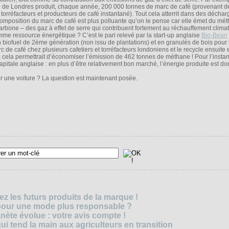
le de Londres produit, chaque année, 200 000 tonnes de marc de café (provenant d
 torréfacteurs et producteurs de café instantané). Tout cela atterrit dans des déchar
omposition du marc de café est plus polluante qu’on le pense car elle émet du mé
bone – des gaz à effet de serre qui contribuent fortement au réchauffement climat
mme ressource énergétique ? C’est le pari relevé par la start-up anglaise
Bio-Bean
 biofuel de 2ème génération (non issu de plantations) et en granulés de bois pour 
de café chez plusieurs cafetiers et torréfacteurs londoniens et le recycle ensuite 
 cela permettrait d’économiser l’émission de 462 tonnes de méthane ! Pour l’instant
pitale anglaise : en plus d’être relativement bon marché, l’énergie produite est do
er une voiture ? La question est maintenant posée.
z les futurs produits de la marque !
 pour une mode plus responsable ?
nète évolue : votre avis compte !
i tend la main aux agriculteurs en transition