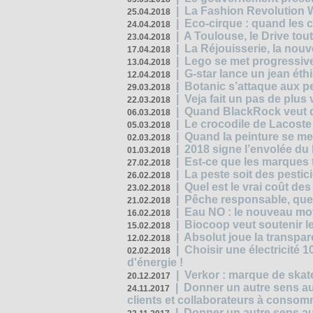
|
La Fashion Revolution 
25.04.2018
|
Eco-cirque : quand les 
24.04.2018
|
A Toulouse, le Drive tou
23.04.2018
|
La Réjouisserie, la nou
17.04.2018
|
Lego se met progressive
13.04.2018
|
G-star lance un jean éth
12.04.2018
|
Botanic s’attaque aux pe
29.03.2018
|
Veja fait un pas de plus
22.03.2018
|
Quand BlackRock veut do
06.03.2018
|
Le crocodile de Lacost
05.03.2018
|
Quand la peinture se met
02.03.2018
|
2018 signe l’envolée du
01.03.2018
|
Est-ce que les marques t
27.02.2018
|
La peste soit des pestic
26.02.2018
|
Quel est le vrai coût des
23.02.2018
|
Pêche responsable, quel
21.02.2018
|
Eau NO : le nouveau mo
16.02.2018
|
Biocoop veut soutenir le
15.02.2018
|
Absolut joue la transp
12.02.2018
|
Choisir une électricité
02.02.2018
d'énergie !
|
Verkor : marque de ska
20.12.2017
|
Donner un autre sens au 
24.11.2017
clients et collaborateurs à conso
|
Donner un autre sens au