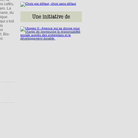
es cafés,
ges. La
thane, du
ique.
qui s’est
la
en
, Bio-
nc