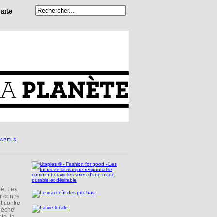
fé. Les
r contre
t contre
déchet
le, la