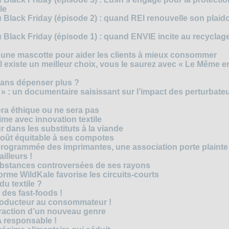
le
 Black Friday (épisode 2) : quand REI renouvelle son plaid
Black Friday (épisode 1) : quand ENVIE incite au recyclage
 une mascotte pour aider les clients à mieux consommer
s’il existe un meilleur choix, vous le saurez avec « Le Même e
ans dépenser plus ?
 » : un documentaire saisissant sur l’impact des perturbate
era éthique ou ne sera pas
me avec innovation textile
r dans les substituts à la viande
oût équitable à ses compotes
rogrammée des imprimantes, une association porte plainte
ailleurs !
bstances controversées de ses rayons
forme WildKale favorise les circuits-courts
 du textile ?
 des fast-foods !
roducteur au consommateur !
traction d’un nouveau genre
 responsable !